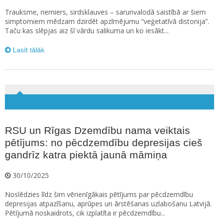
Trauksme, nemiers, sirdsklauves – sarunvalodā saistībā ar šiem
simptomiem mēdzam dzirdēt apzīmējumu “veģetatīvā distonija”.
Taču kas slēpjas aiz šī vārdu salikuma un ko iesākt...
Lasīt tālāk
RSU un Rīgas Dzemdību nama veiktais
pētījums: no pēcdzemdību depresijas cieš
gandrīz katra piektā jaunā māmiņa
30/10/2025
Noslēdzies līdz šim vērienīgākais pētījums par pēcdzemdību
depresijas atpazīšanu, aprūpes un ārstēšanas uzlabošanu Latvijā.
Pētījumā noskaidrots, cik izplatīta ir pēcdzemdību...