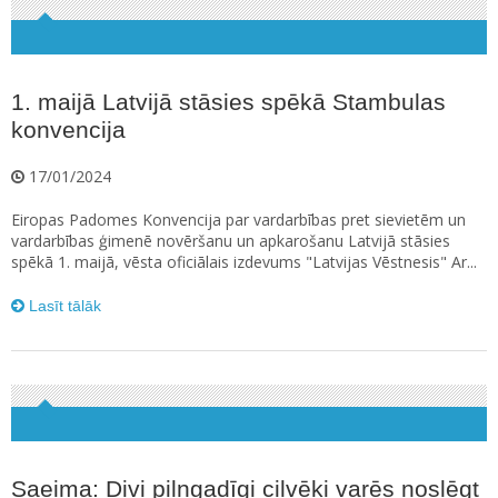
1. maijā Latvijā stāsies spēkā Stambulas
konvencija
17/01/2024
Eiropas Padomes Konvencija par vardarbības pret sievietēm un
vardarbības ģimenē novēršanu un apkarošanu Latvijā stāsies
spēkā 1. maijā, vēsta oficiālais izdevums "Latvijas Vēstnesis" Ar...
Lasīt tālāk
Saeima: Divi pilngadīgi cilvēki varēs noslēgt