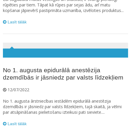
rūpēties par tiem. Tāpat kā rūpes par sejas ādu, arī matu
kopšanai jāpievērš pastiprināta uzmanība, izvēloties produktus...
Lasīt tālāk
No 1. augusta epidurālā anestēzija
dzemdībās ir jāsniedz par valsts līdzekļiem
12/07/2022
No 1. augusta ārstniecības iestādēm epidurālā anestēzija
dzemdībās ir jāsniedz par valsts līdzekļiem, tajā skaitā, ja vēlmi
par atsāpināšanas pielietošanu izteikusi pati sieviete....
Lasīt tālāk