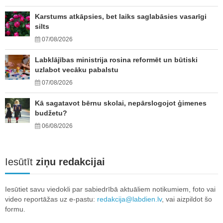
Karstums atkāpsies, bet laiks saglabāsies vasarīgi
silts
07/08/2026
Labklājības ministrija rosina reformēt un būtiski
uzlabot vecāku pabalstu
07/08/2026
Kā sagatavot bērnu skolai, nepārslogojot ģimenes
budžetu?
06/08/2026
Iesūtīt
ziņu redakcijai
Iesūtiet savu viedokli par sabiedrībā aktuāliem notikumiem, foto vai
video reportāžas uz e-pastu:
redakcija@labdien.lv
, vai aizpildot šo
formu.