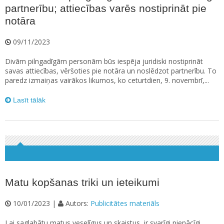
partnerību; attiecības varēs nostiprināt pie
notāra
09/11/2023
Divām pilngadīgām personām būs iespēja juridiski nostiprināt
savas attiecības, vēršoties pie notāra un noslēdzot partnerību. To
paredz izmaiņas vairākos likumos, ko ceturtdien, 9. novembrī,...
Lasīt tālāk
Matu kopšanas triki un ieteikumi
10/01/2023 |
Autors:
Publicitātes materiāls
Lai saglabātu matus veselīgus un skaistus, ir svarīgi pienācīgi