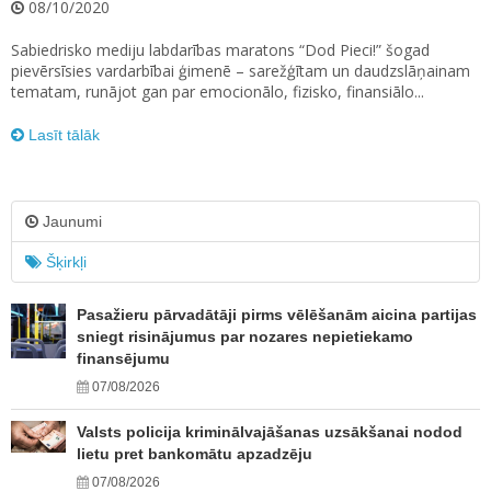
08/10/2020
Sabiedrisko mediju labdarības maratons “Dod Pieci!” šogad
pievērsīsies vardarbībai ģimenē – sarežģītam un daudzslāņainam
tematam, runājot gan par emocionālo, fizisko, finansiālo...
Lasīt tālāk
Jaunumi
Šķirkļi
Pasažieru pārvadātāji pirms vēlēšanām aicina partijas
sniegt risinājumus par nozares nepietiekamo
finansējumu
07/08/2026
Valsts policija kriminālvajāšanas uzsākšanai nodod
lietu pret bankomātu apzadzēju
07/08/2026