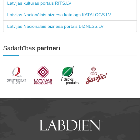
Latvijas kultūras portāls RĪTS.LV
Latvijas Nacionālais biznesa katalogs KATALOGS.LV
Latvijas Nacionālais biznesa portāls BIZNESS.LV
Sadarbības
partneri