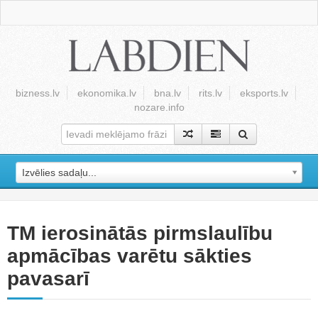
bizness.lv
ekonomika.lv
bna.lv
rits.lv
eksports.lv
nozare.info
Izvēlies sadaļu...
TM ierosinātās pirmslaulību
apmācības varētu sākties
pavasarī