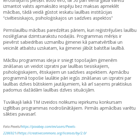
ierosinājums piešķirt 8000 eiro, lai 50 pāri vienā gadā varētu
izmantot valsts apmaksāto iespēju bez maksas apmeklēt
mācības, tādā veidā gūstot ieskatu laulības institūcijas
“civiltiesiskajos, psiholoģiskajos un sadzīves aspektos”
Pirmslaulību mācības paredzētas pāriem, kuri reģistrējušies laulību
noslēgšanai dzimtsarakstu nodaļās. Programmas mērķis ir
pievērst sabiedrības uzmanību ģimenei kā pamatvērtībai un
veicināt atbalstu uzskatam, ka ģimenei jābūt balstītai laulībā.
Mācību programmas ideja ir sniegt topošajām ģimenēm
zināšanas un veidot izpratni par laulības tiesiskajiem,
psiholoģiskajiem, ētiskajiem un sadzīves aspektiem. Apmācību
programmā topošie laulātie pāri iegūs zināšanas un izpratni par
laulības dzīves būtiskiem jautājumiem, kā arī saņems praktiskus
padomus dažādām laulības dzīves situācijām.
Tuvākajā laikā TM izveidos nolikumu iepirkumu konkursam
izglītības programmas nodrošinātājiem. Pirmās apmācības varētu
sākties pavasarī.
Foto:Pexels/
https://pixabay.com/en/users/Pexels-
2286921/
/
https://creativecommons.org/licenses/by/2.0/