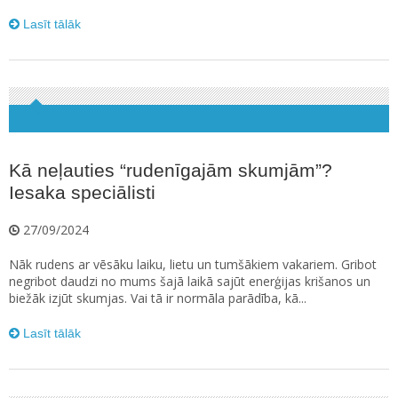
Lasīt tālāk
Kā neļauties “rudenīgajām skumjām”?
Iesaka speciālisti
27/09/2024
Nāk rudens ar vēsāku laiku, lietu un tumšākiem vakariem. Gribot
negribot daudzi no mums šajā laikā sajūt enerģijas krišanos un
biežāk izjūt skumjas. Vai tā ir normāla parādība, kā...
Lasīt tālāk