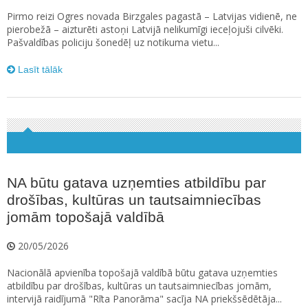
Pirmo reizi Ogres novada Birzgales pagastā – Latvijas vidienē, ne
pierobežā – aizturēti astoņi Latvijā nelikumīgi ieceļojuši cilvēki.
Pašvaldības policiju šonedēļ uz notikuma vietu...
Lasīt tālāk
NA būtu gatava uzņemties atbildību par
drošības, kultūras un tautsaimniecības
jomām topošajā valdībā
20/05/2026
Nacionālā apvienība topošajā valdībā būtu gatava uzņemties
atbildību par drošības, kultūras un tautsaimniecības jomām,
intervijā raidījumā "Rīta Panorāma" sacīja NA priekšsēdētāja...