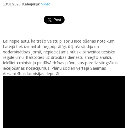
13/01/2026,
Kategorija:
Video
Lai nepieļautu, ka trešo valstu pilsoņu ieceļošanas noteikumi
Latvijā tiek izmantoti negodprātīgi, it īpaši studiju un
nodarbinātības jomā, nepieciešams būtiski pilnveidot tiesisko
regulējumu. Balstoties uz drošības dienestu sniegto analīzi,
Iekšlietu ministrija piedāvā rīcības plānu, kas paredz stingrākus
ieceļošanas nosacījumus. Plānu šodien vērtēja Saeimas
Aizsardzības komisijas deputāti.