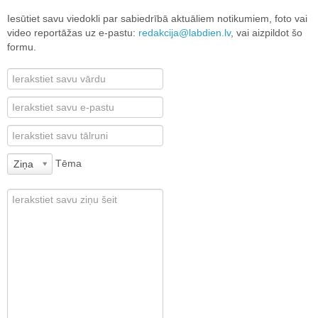
Iesūtiet savu viedokli par sabiedrībā aktuāliem notikumiem, foto vai
video reportāžas uz e-pastu:
redakcija@labdien.lv
, vai aizpildot šo
formu.
Tēma
Ziņa