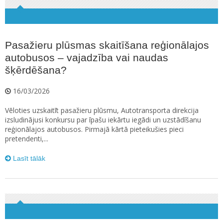
Pasažieru plūsmas skaitīšana reģionālajos
autobusos – vajadzība vai naudas
šķērdēšana?
16/03/2026
Vēloties uzskaitīt pasažieru plūsmu, Autotransporta direkcija
izsludinājusi konkursu par īpašu iekārtu iegādi un uzstādīšanu
reģionālajos autobusos. Pirmajā kārtā pieteikušies pieci
pretendenti,...
Lasīt tālāk