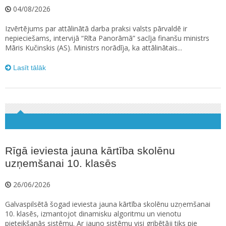
04/08/2026
Izvērtējums par attālinātā darba praksi valsts pārvaldē ir
nepieciešams, intervijā “Rīta Panorāmā” sacīja finanšu ministrs
Māris Kučinskis (AS). Ministrs norādīja, ka attālinātais...
Lasīt tālāk
Rīgā ieviesta jauna kārtība skolēnu
uzņemšanai 10. klasēs
26/06/2026
Galvaspilsētā šogad ieviesta jauna kārtība skolēnu uzņemšanai
10. klasēs, izmantojot dinamisku algoritmu un vienotu
pieteikšanās sistēmu. Ar jauno sistēmu visi gribētāji tiks pie