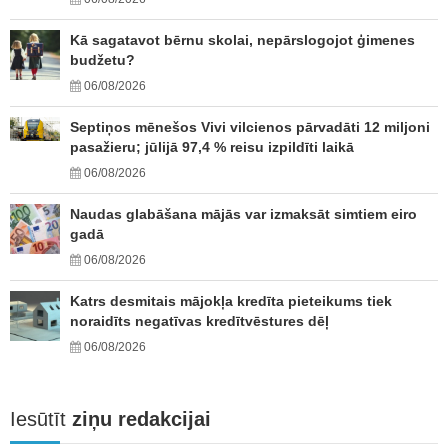
Kā sagatavot bērnu skolai, nepārslogojot ģimenes
budžetu?
06/08/2026
Septiņos mēnešos Vivi vilcienos pārvadāti 12 miljoni
pasažieru; jūlijā 97,4 % reisu izpildīti laikā
06/08/2026
Naudas glabāšana mājās var izmaksāt simtiem eiro
gadā
06/08/2026
Katrs desmitais mājokļa kredīta pieteikums tiek
noraidīts negatīvas kredītvēstures dēļ
06/08/2026
Iesūtīt
ziņu redakcijai