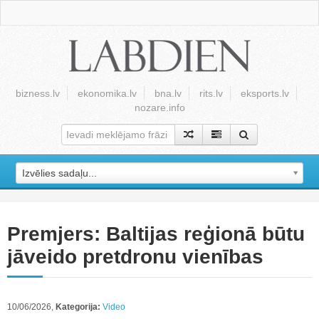
bizness.lv
ekonomika.lv
bna.lv
rits.lv
eksports.lv
nozare.info
Izvēlies sadaļu...
Premjers: Baltijas reģionā būtu
jāveido pretdronu vienības
10/06/2026,
Kategorija:
Video