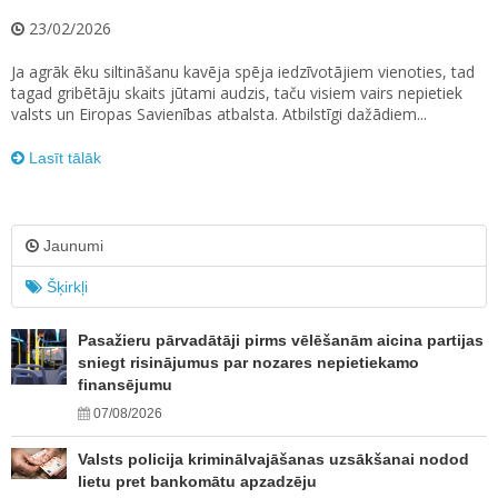
23/02/2026
Ja agrāk ēku siltināšanu kavēja spēja iedzīvotājiem vienoties, tad
tagad gribētāju skaits jūtami audzis, taču visiem vairs nepietiek
valsts un Eiropas Savienības atbalsta. Atbilstīgi dažādiem...
Lasīt tālāk
Jaunumi
Šķirkļi
Pasažieru pārvadātāji pirms vēlēšanām aicina partijas
sniegt risinājumus par nozares nepietiekamo
finansējumu
07/08/2026
Valsts policija kriminālvajāšanas uzsākšanai nodod
lietu pret bankomātu apzadzēju