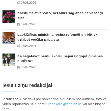
07/08/2026
Karstums atkāpsies, bet laiks saglabāsies vasarīgi
silts
07/08/2026
Labklājības ministrija rosina reformēt un būtiski
uzlabot vecāku pabalstu
07/08/2026
Kā sagatavot bērnu skolai, nepārslogojot ģimenes
budžetu?
06/08/2026
Iesūtīt
ziņu redakcijai
Iesūtiet savu viedokli par sabiedrībā aktuāliem notikumiem, foto vai
video reportāžas uz e-pastu:
redakcija@labdien.lv
, vai aizpildot šo
formu.