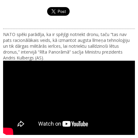
NATO spēki parādīja, ka ir spējīgi notriekt dronu, taču “tas nav
pats racionālākais veids, kā izmantot augsta līmeņa tehnoloģiju
un tik dārgas militārās ierīces, lai notriektu salīdzinoši lētus
dronus,” intervijā “Rīta Panorāmā” sacīja Ministru prezidents
Andris Kulbergs (AS).