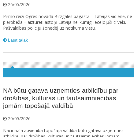
26/05/2026
Pirmo reizi Ogres novada Birzgales pagastā – Latvijas vidienē, ne
pierobežā – aizturēti astoņi Latvijā nelikumīgi ieceļojuši cilvēki.
Pašvaldības policiju šonedēļ uz notikuma vietu...
Lasīt tālāk
NA būtu gatava uzņemties atbildību par
drošības, kultūras un tautsaimniecības
jomām topošajā valdībā
20/05/2026
Nacionālā apvienība topošajā valdībā būtu gatava uzņemties
atbildību par drošības, kultūras un tautsaimniecības jomām,