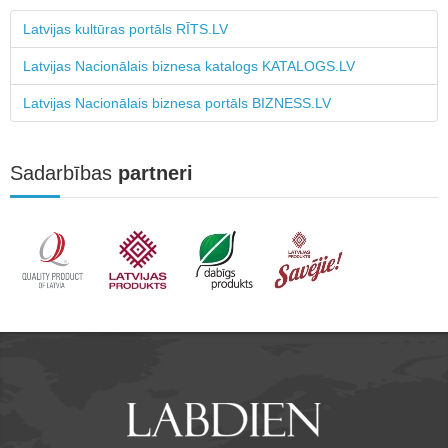
Latvijas kultūras portāls RĪTS.LV
Latvijas Nacionālais biznesa katalogs KATALOGS.LV
Latvijas Nacionālais biznesa portāls BIZNESS.LV
Sadarbības
partneri