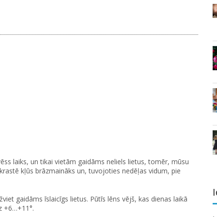
ēss laiks, un tikai vietām gaidāms neliels lietus, tomēr, mūsu
krastē kļūs brāzmaināks un, tuvojoties nedēļas vidum, pie
I
 gaidāms īslaicīgs lietus. Pūtīs lēns vējš, kas dienas laikā
īdz +6…+11°.