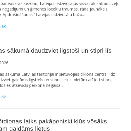
ar vasaras sezonu, Latvijas iedzīvotājus visvairāk satrauc ceļu
s negadījumi un ģimenes locekļu traumas, rāda jaunākais
Apdrošināšanas "Latvijas iedzīvotāju bažu...
ālāk
s sākumā daudzviet ilgstoši un stipri līs
2026
s sākumā Latvijas teritorijai ir pietuvojies ciklona centrs, līdz
zviet gaidāms ilgstošs un stiprs lietus, vietām arī ļoti stiprs,
dosies atsevišķi pērkona negaisa...
ālāk
tdienas laiks pakāpeniski kļūs vēsāks,
am gaidāms lietus