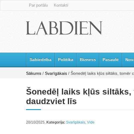
Par portālu
Kontakti
Sabiedrība
Politika
Bizness
Pasaulē
Nov
Sākums
/
Svarīgākais
/ Šonedēļ laiks kļūs siltāks, tomēr 
Šonedēļ laiks kļūs siltāks
daudzviet līs
20/10/2025,
Kategorija:
Svarīgākais
,
Vide