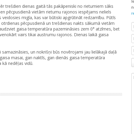
I
ēr trešdien dienas gaitā tās pakāpeniski no rietumiem sāks
n
dien pēcpusdienā vietām rietumu rajonos iespējams neliels
r
s veidosies migla, kas var būtiski apgrūtināt redzamību. Pūtīs
s otrdienas pēcpusdienā un trešdienas nakts sākumā vietām
daudzviet gaisa temperatūra pazemināsies zem 0° atzīmes, bet
venokārt vairs tikai austrumu rajonos. Dienas laikā gaisa
samazināsies, un nokrišņi būs novērojami jau lielākajā daļā
ākai gaisa masai, gan naktīs, gan dienās gaisa temperatūra
a kā nedēļas vidū.