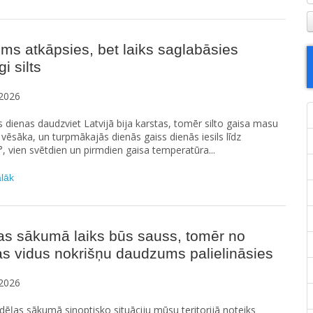
ms atkāpsies, bet laiks saglabāsies
i silts
2026
s dienas daudzviet Latvijā bija karstas, tomēr silto gaisa masu
vēsāka, un turpmākajās dienās gaiss dienās iesils līdz
°, vien svētdien un pirmdien gaisa temperatūra...
ālāk
as sākumā laiks būs sauss, tomēr no
s vidus nokrišņu daudzums palielināsies
2026
ēļas sākumā sinoptisko situāciju mūsu teritorijā noteiks