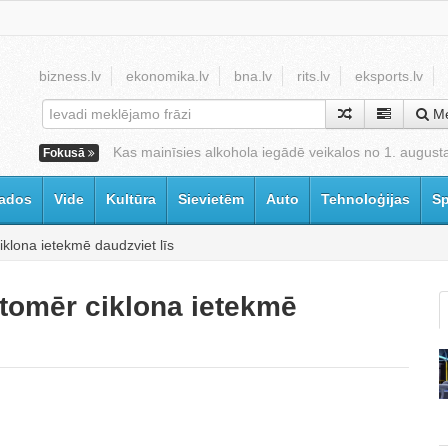
bizness.lv
ekonomika.lv
bna.lv
rits.lv
eksports.lv
Me
Kas mainīsies alkohola iegādē veikalos no 1. august
Fokusā
ados
Vide
Kultūra
Sievietēm
Auto
Tehnoloģijas
Sp
ciklona ietekmē daudzviet līs
, tomēr ciklona ietekmē