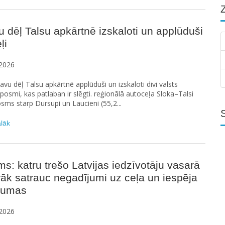
u dēļ Talsu apkārtnē izskaloti un applūduši
ļi
2026
etavu dēļ Talsu apkārtnē applūduši un izskaloti divi valsts
posmi, kas patlaban ir slēgti. reģionālā autoceļa Sloka–Talsi
sms starp Dursupi un Laucieni (55,2...
ālāk
ms: katru trešo Latvijas iedzīvotāju vasarā
rāk satrauc negadījumi uz ceļa un iespēja
raumas
2026