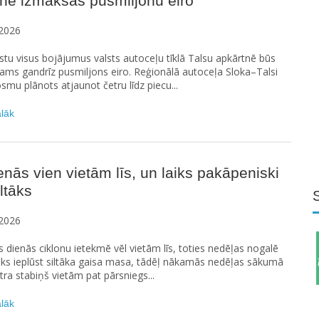
nē izmaksās pusmiljonu eiro
2026
stu visus bojājumus valsts autoceļu tīklā Talsu apkārtnē būs
ams gandrīz pusmiljons eiro. Reģionālā autoceļa Sloka–Talsi
smu plānots atjaunot četru līdz piecu...
ālāk
enās vien vietām līs, un laiks pakāpeniski
iltāks
2026
 dienās ciklonu ietekmē vēl vietām līs, toties nedēļas nogalē
āks ieplūst siltāka gaisa masa, tādēļ nākamās nedēļas sākumā
a stabiņš vietām pat pārsniegs...
ālāk