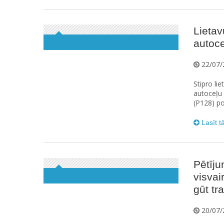
Lietav
autoce
22/07/
Stipro li
autoceļu 
(P128) po
Lasīt t
Pētīju
visvai
gūt t
20/07/