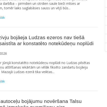
na darbība – pirmdien un otrdien saule bieži mīsies ar
 tomēr laiks saglabāsies sauss un vējš būs...
ālāk
ivju bojāeja Ludzas ezeros nav tiešā
saistīta ar konstatēto notekūdeņu noplūdi
2026
ar jūnijā konstatēto notekūdeņu noplūdi no Ludzas pilsētas
u attīrīšanas iekārtām un vēlāk fiksēto zandartu bojāeju
n Mazajā Ludzas ezerā tika veiktas...
ālāk
 autoceļu bojājumu novēršana Talsu