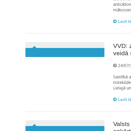
anticiklo
mākoņiem,
Lasīt t
VVD: z
veidā 
24/07/
Saistībā 
notekūdeņ
Lielajā u
Lasīt t
Valsts