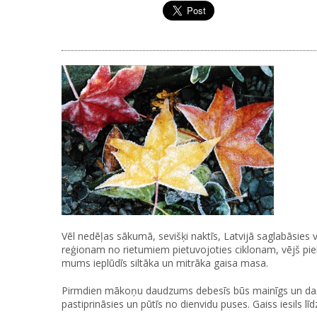
Vēl nedēļas sākumā, sevišķi naktīs, Latvijā saglabāsies v
reģionam no rietumiem pietuvojoties ciklonam, vējš pie
mums ieplūdīs siltāka un mitrāka gaisa masa.
Pirmdien mākoņu daudzums debesīs būs mainīgs un dažviet
pastiprināsies un pūtīs no dienvidu puses. Gaiss iesils l