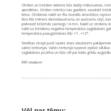
Otrdien un trešdien debesis būs daļēji mākoņainas, tom
apmākties. Otrdien nokrišņi nav gaidāmi, savukārt treš
lietus. Otrdienas naktī un rīta stundās atsevišķos rajono
lēns līdz mērens dienvidaustrumu un austrumu vējš, ka
piekrastē brāzmās sasniegs 14 m/s. Naktī uz otrdienu 
naktī uz trešdienu negatīva temperatūra saglabāsies gal
temperatūra paaugstināsies līdz +7…+12°.
Nedēļas otrajā pusē saules staru daudzums pakāpeniski 
valsts teritorijas. Valsts teritorijā turpinot ieplūst silt
saglabāsies pozitīva un kļūs vēl par kādu grādu augstāk
890 skatījumi
Vēl par tēmu: