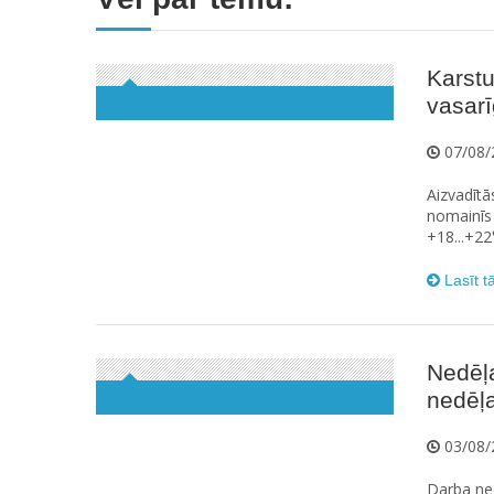
Karstu
vasarīg
07/08/
Aizvadītā
nomainīs 
+18...+22
Lasīt t
Nedēļ
nedēļa
03/08/
Darba ned