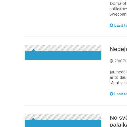
Domājot p
satiksme
Swedbank 
Lasīt t
Nedēļa
20/07/
Jau nedēļa
ar to daud
tāpat vei
Lasīt t
No svē
palaik