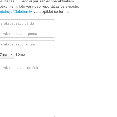
esūtiet savu viedokli par sabiedrībā aktuāliem
otikumiem, foto vai video reportāžas uz e-pastu:
edakcija@labdien.lv
, vai aizpildot šo formu.
Tēma
Ziņa