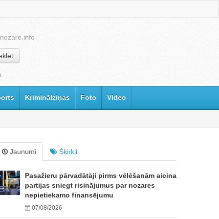
nozare.info
klēt
a
orts
Kriminālziņas
Foto
Video
Jaunumi
Šķirkļi
Pasažieru pārvadātāji pirms vēlēšanām aicina
partijas sniegt risinājumus par nozares
nepietiekamo finansējumu
07/08/2026