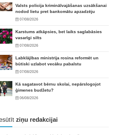
Valsts policija kriminālvajāšanas uzsākšanai
nodod lietu pret bankomātu apzadzēju
07/08/2026
Karstums atkāpsies, bet laiks saglabāsies
vasarīgi silts
07/08/2026
Labklājības ministrija rosina reformēt un
būtiski uzlabot vecāku pabalstu
07/08/2026
Kā sagatavot bērnu skolai, nepārslogojot
ģimenes budžetu?
06/08/2026
esūtīt
ziņu redakcijai