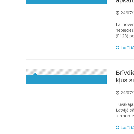
apkārt
24/07/
Lai novēr
nepiecieš
(P128) po
Lasīt t
Brīvdi
kļūs s
24/07/
Tuvākajās
Latvijā s
termometr
Lasīt t