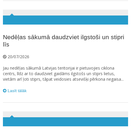
Nedēļas sākumā daudzviet ilgstoši un stipri
līs
20/07/2026
Jau nedēļas sākumā Latvijas teritorijai ir pietuvojies ciklona
centrs, līdz ar to daudzviet gaidāms ilgstošs un stiprs lietus,
vietām arī ļoti stiprs, tāpat veidosies atsevišķi pērkona negaisa...
Lasīt tālāk