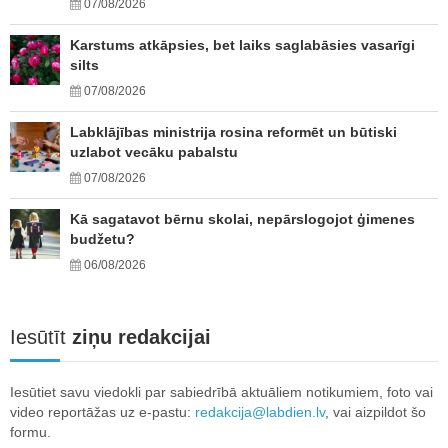
07/08/2026
Karstums atkāpsies, bet laiks saglabāsies vasarīgi
silts
07/08/2026
Labklājības ministrija rosina reformēt un būtiski
uzlabot vecāku pabalstu
07/08/2026
Kā sagatavot bērnu skolai, nepārslogojot ģimenes
budžetu?
06/08/2026
Iesūtīt
ziņu redakcijai
Iesūtiet savu viedokli par sabiedrībā aktuāliem notikumiem, foto vai
video reportāžas uz e-pastu:
redakcija@labdien.lv
, vai aizpildot šo
formu.