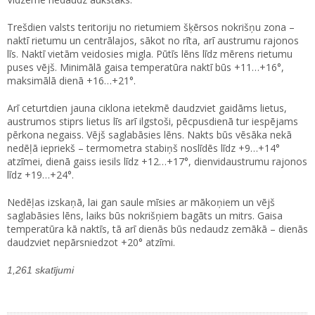
Trešdien valsts teritoriju no rietumiem šķērsos nokrišņu zona –
naktī rietumu un centrālajos, sākot no rīta, arī austrumu rajonos
līs. Naktī vietām veidosies migla. Pūtīs lēns līdz mērens rietumu
puses vējš. Minimālā gaisa temperatūra naktī būs +11…+16°,
maksimālā dienā +16…+21°.
Arī ceturtdien jauna ciklona ietekmē daudzviet gaidāms lietus,
austrumos stiprs lietus līs arī ilgstoši, pēcpusdienā tur iespējams
pērkona negaiss. Vējš saglabāsies lēns. Nakts būs vēsāka nekā
nedēļā iepriekš – termometra stabiņš noslīdēs līdz +9…+14°
atzīmei, dienā gaiss iesils līdz +12…+17°, dienvidaustrumu rajonos
līdz +19…+24°.
Nedēļas izskaņā, lai gan saule mīsies ar mākoņiem un vējš
saglabāsies lēns, laiks būs nokrišņiem bagāts un mitrs. Gaisa
temperatūra kā naktīs, tā arī dienās būs nedaudz zemākā – dienās
daudzviet nepārsniedzot +20° atzīmi.
1,261 skatījumi