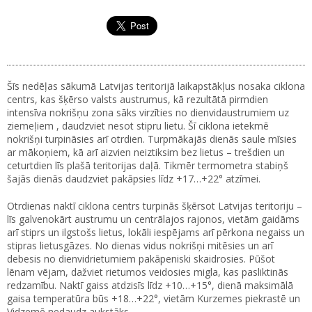
Šīs nedēļas sākumā Latvijas teritorijā laikapstākļus nosaka ciklona
centrs, kas šķērso valsts austrumus, kā rezultātā pirmdien
intensīva nokrišņu zona sāks virzīties no dienvidaustrumiem uz
ziemeļiem , daudzviet nesot stipru lietu. Šī ciklona ietekmē
nokrišņi turpināsies arī otrdien. Turpmākajās dienās saule mīsies
ar mākoņiem, kā arī aizvien neiztiksim bez lietus – trešdien un
ceturtdien līs plašā teritorijas daļā. Tikmēr termometra stabiņš
šajās dienās daudzviet pakāpsies līdz +17…+22° atzīmei.
Otrdienas naktī ciklona centrs turpinās šķērsot Latvijas teritoriju –
līs galvenokārt austrumu un centrālajos rajonos, vietām gaidāms
arī stiprs un ilgstošs lietus, lokāli iespējams arī pērkona negaiss un
stipras lietusgāzes. No dienas vidus nokrišņi mitēsies un arī
debesis no dienvidrietumiem pakāpeniski skaidrosies. Pūšot
lēnam vējam, dažviet rietumos veidosies migla, kas pasliktinās
redzamību. Naktī gaiss atdzisīs līdz +10…+15°, dienā maksimālā
gaisa temperatūra būs +18…+22°, vietām Kurzemes piekrastē un
Vidzemē nedaudz aukstāks.