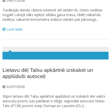
24/07/2026
Tuvākajās dienās ciklonu ietekmē vēl vietām līs, toties nedēļas
nogalē Latvijā sāks ieplūst siltāka gaisa masa, tādēļ nākamās
nedēļas sākumā termometra stabiņš vietām pat pārsniegs...
Lasīt tālāk
Lietavu dēļ Talsu apkārtnē izskaloti un
applūduši autoceļi
22/07/2026
Stipro lietavu dēļ Talsu apkārtnē applūduši un izskaloti divi valsts
autoceļu posmi, kas patlaban ir slēgti. reģionālā autoceļa Sloka–
Talsi (P128) posms starp Dursupi un Laucieni (55,2...