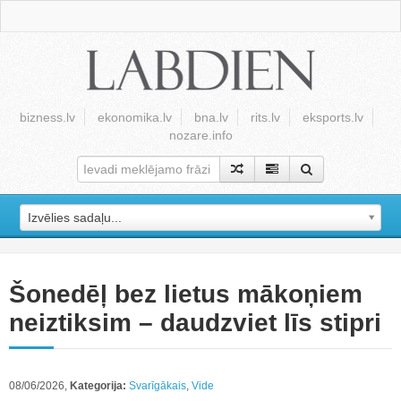
bizness.lv
ekonomika.lv
bna.lv
rits.lv
eksports.lv
nozare.info
Izvēlies sadaļu...
Šonedēļ bez lietus mākoņiem
neiztiksim – daudzviet līs stipri
08/06/2026,
Kategorija:
Svarīgākais
,
Vide