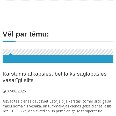
Vēl par tēmu:
Karstums atkāpsies, bet laiks saglabāsies
vasarīgi silts
07/08/2026
Aizvadītās dienas daudzviet Latvijā bija karstas, tomēr silto gaisa
masu nomainīs vēsāka, un turpmākajās dienās gaiss dienās iesils
līdz +18...+22°, vien svētdien un pirmdien gaisa temperatūra...