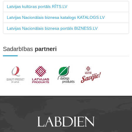
Latvijas kultūras portāls RĪTS.LV
Latvijas Nacionālais biznesa katalogs KATALOGS.LV
Latvijas Nacionālais biznesa portāls BIZNESS.LV
Sadarbības
partneri