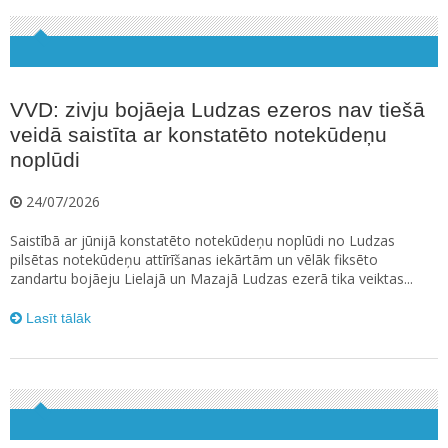
VVD: zivju bojāeja Ludzas ezeros nav tiešā
veidā saistīta ar konstatēto notekūdeņu
noplūdi
24/07/2026
Saistībā ar jūnijā konstatēto notekūdeņu noplūdi no Ludzas
pilsētas notekūdeņu attīrīšanas iekārtām un vēlāk fiksēto
zandartu bojāeju Lielajā un Mazajā Ludzas ezerā tika veiktas...
Lasīt tālāk