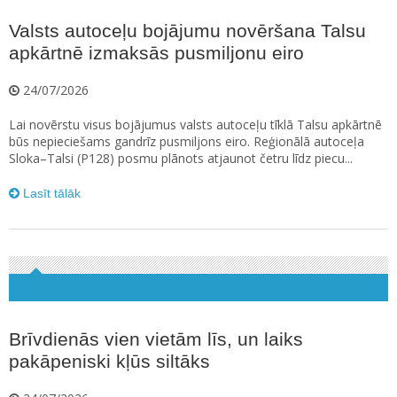
Valsts autoceļu bojājumu novēršana Talsu
apkārtnē izmaksās pusmiljonu eiro
24/07/2026
Lai novērstu visus bojājumus valsts autoceļu tīklā Talsu apkārtnē
būs nepieciešams gandrīz pusmiljons eiro. Reģionālā autoceļa
Sloka–Talsi (P128) posmu plānots atjaunot četru līdz piecu...
Lasīt tālāk
Brīvdienās vien vietām līs, un laiks
pakāpeniski kļūs siltāks