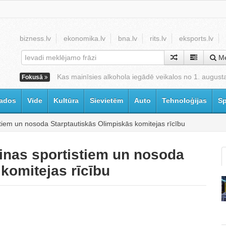
bizness.lv
ekonomika.lv
bna.lv
rits.lv
eksports.lv
Me
Kas mainīsies alkohola iegādē veikalos no 1. august
Fokusā
ados
Vide
Kultūra
Sievietēm
Auto
Tehnoloģijas
Sp
tiem un nosoda Starptautiskās Olimpiskās komitejas rīcību
inas sportistiem un nosoda
komitejas rīcību