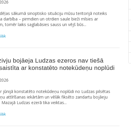
2026
ēļas sākumā sinoptisko situāciju mūsu teritorijā noteiks
na darbība – pirmdien un otrdien saule bieži mīsies ar
 tomēr laiks saglabāsies sauss un vējš būs...
ālāk
ivju bojāeja Ludzas ezeros nav tiešā
saistīta ar konstatēto notekūdeņu noplūdi
2026
ar jūnijā konstatēto notekūdeņu noplūdi no Ludzas pilsētas
u attīrīšanas iekārtām un vēlāk fiksēto zandartu bojāeju
n Mazajā Ludzas ezerā tika veiktas...
ālāk