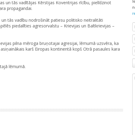
I
 un tās vadītājas Kērstijas Koventrijas rīcību, pielīdzinot
n
kara propagandai.
r
n tās vadību nodrošināt patiesu politisko neitralitāti
ēlēs piedalīties agresorvalstu – Krievijas un Baltkrievijas –
ievijas pilna mēroga bruņotajai agresijai, lēmumā uzsvēra, ka
r asiņainākais karš Eiropas kontinentā kopš Otrā pasaules kara
mtajā lēmumā.