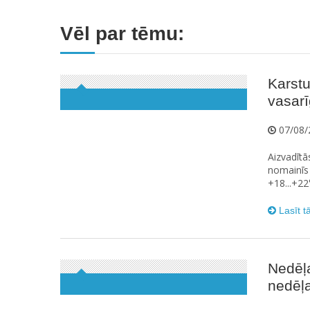
Vēl par tēmu:
Karstu
vasarīg
07/08/
Aizvadītā
nomainīs 
+18...+22
Lasīt t
Nedēļ
nedēļa