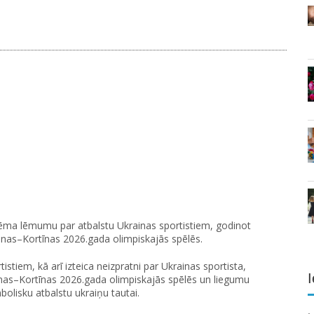
eņēma lēmumu par atbalstu Ukrainas sportistiem, godinot
ānas–Kortīnas 2026.gada olimpiskajās spēlēs.
istiem, kā arī izteica neizpratni par Ukrainas sportista,
I
ilānas–Kortīnas 2026.gada olimpiskajās spēlēs un liegumu
olisku atbalstu ukraiņu tautai.