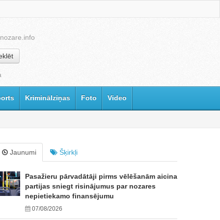
nozare.info
klēt
a
orts
Kriminālziņas
Foto
Video
Jaunumi
Šķirkļi
Pasažieru pārvadātāji pirms vēlēšanām aicina
partijas sniegt risinājumus par nozares
nepietiekamo finansējumu
07/08/2026