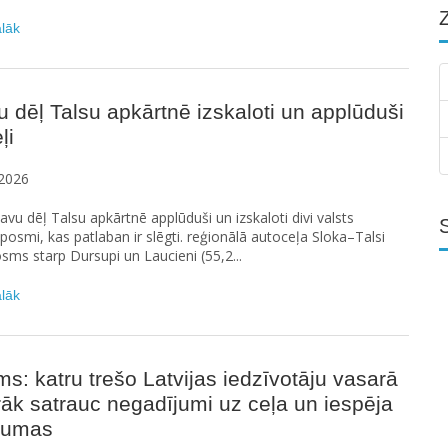
ālāk
u dēļ Talsu apkārtnē izskaloti un applūduši
ļi
2026
etavu dēļ Talsu apkārtnē applūduši un izskaloti divi valsts
posmi, kas patlaban ir slēgti. reģionālā autoceļa Sloka–Talsi
sms starp Dursupi un Laucieni (55,2...
ālāk
ms: katru trešo Latvijas iedzīvotāju vasarā
rāk satrauc negadījumi uz ceļa un iespēja
raumas