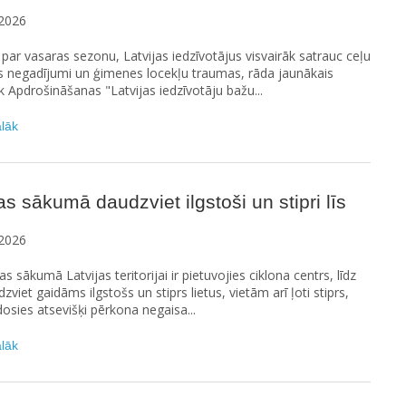
2026
ar vasaras sezonu, Latvijas iedzīvotājus visvairāk satrauc ceļu
s negadījumi un ģimenes locekļu traumas, rāda jaunākais
Apdrošināšanas "Latvijas iedzīvotāju bažu...
ālāk
s sākumā daudzviet ilgstoši un stipri līs
2026
s sākumā Latvijas teritorijai ir pietuvojies ciklona centrs, līdz
zviet gaidāms ilgstošs un stiprs lietus, vietām arī ļoti stiprs,
dosies atsevišķi pērkona negaisa...
ālāk