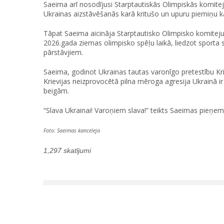
Saeima arī nosodījusi Starptautiskās Olimpiskās komitejas
Ukrainas aizstāvēšanās karā kritušo un upuru piemiņu 
Tāpat Saeima aicināja Starptautisko Olimpisko komiteju u
2026.gada ziemas olimpisko spēļu laikā, liedzot sporta sp
pārstāvjiem.
Saeima, godinot Ukrainas tautas varonīgo pretestību Kr
Krievijas neizprovocētā pilna mēroga agresija Ukrainā i
beigām.
“Slava Ukrainai! Varoņiem slava!” teikts Saeimas pieņe
Foto: Saeimas kanceleja
1,297 skatījumi