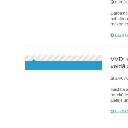
03/08/
Darba ned
anticiklo
mākoņiem,
Lasīt t
VVD: z
veidā 
24/07/
Saistībā 
notekūdeņ
Lielajā u
Lasīt t