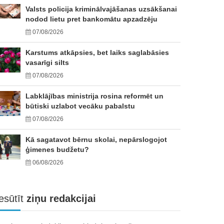
Valsts policija kriminālvajāšanas uzsākšanai
nodod lietu pret bankomātu apzadzēju
07/08/2026
Karstums atkāpsies, bet laiks saglabāsies
vasarīgi silts
07/08/2026
Labklājības ministrija rosina reformēt un
būtiski uzlabot vecāku pabalstu
07/08/2026
Kā sagatavot bērnu skolai, nepārslogojot
ģimenes budžetu?
06/08/2026
esūtīt
ziņu redakcijai