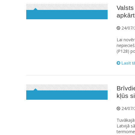
Valsts
apkārt
24/07/
Lai novēr
nepiecieš
(P128) po
Lasīt t
Brīvdi
kļūs s
24/07/
Tuvākajās
Latvijā s
termometr