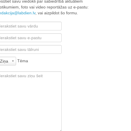
esūtiet savu viedokli par sabiedrībā aktuāliem
otikumiem, foto vai video reportāžas uz e-pastu:
edakcija@labdien.lv
, vai aizpildot šo formu.
Tēma
Ziņa