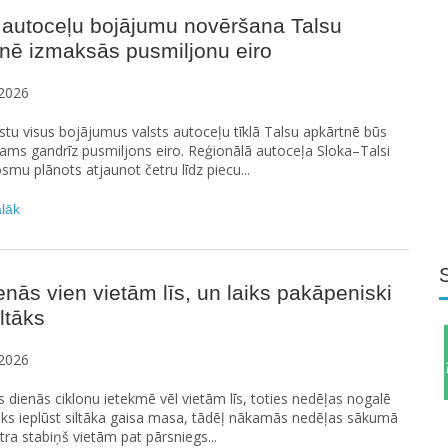
 autoceļu bojājumu novēršana Talsu
nē izmaksās pusmiljonu eiro
2026
stu visus bojājumus valsts autoceļu tīklā Talsu apkārtnē būs
ams gandrīz pusmiljons eiro. Reģionālā autoceļa Sloka–Talsi
smu plānots atjaunot četru līdz piecu...
ālāk
enās vien vietām līs, un laiks pakāpeniski
iltāks
2026
 dienās ciklonu ietekmē vēl vietām līs, toties nedēļas nogalē
āks ieplūst siltāka gaisa masa, tādēļ nākamās nedēļas sākumā
a stabiņš vietām pat pārsniegs...