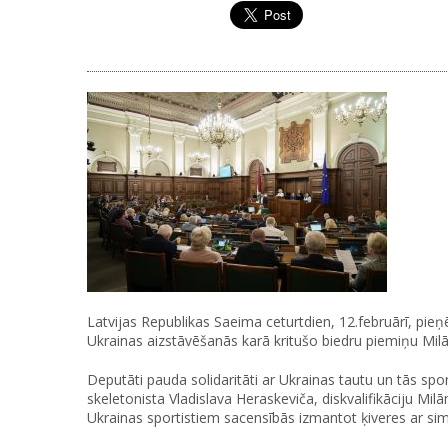
Latvijas Republikas Saeima ceturtdien, 12.februārī, pi
Ukrainas aizstāvēšanās karā kritušo biedru piemiņu Mil
Deputāti pauda solidaritāti ar Ukrainas tautu un tās sport
skeletonista Vladislava Heraskeviča, diskvalifikāciju M
Ukrainas sportistiem sacensībās izmantot ķiveres ar simb