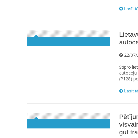
Lasīt t
Lietav
autoce
22/07/
Stipro li
autoceļu 
(P128) po
Lasīt t
Pētīju
visvai
gūt t