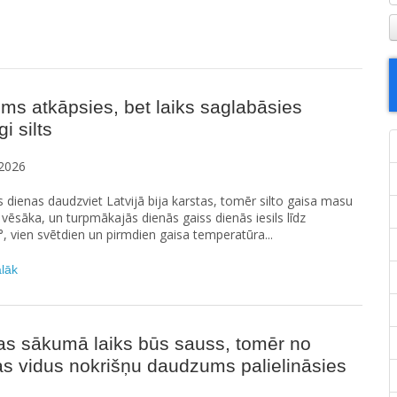
ms atkāpsies, bet laiks saglabāsies
i silts
2026
s dienas daudzviet Latvijā bija karstas, tomēr silto gaisa masu
vēsāka, un turpmākajās dienās gaiss dienās iesils līdz
°, vien svētdien un pirmdien gaisa temperatūra...
ālāk
as sākumā laiks būs sauss, tomēr no
s vidus nokrišņu daudzums palielināsies