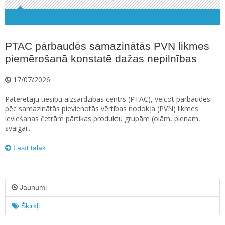
PTAC pārbaudēs samazinātās PVN likmes
piemērošanā konstatē dažas nepilnības
17/07/2026
Patērētāju tiesību aizsardzības centrs (PTAC), veicot pārbaudes
pēc samazinātās pievienotās vērtības nodokļa (PVN) likmes
ieviešanas četrām pārtikas produktu grupām (olām, pienam,
svaigai...
Lasīt tālāk
Jaunumi
Šķirkļi