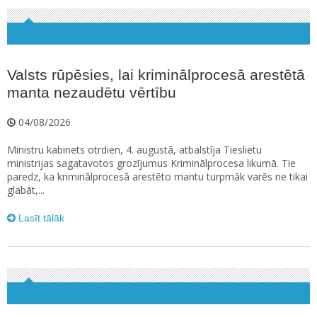
Valsts rūpēsies, lai kriminālprocesā arestētā
manta nezaudētu vērtību
04/08/2026
Ministru kabinets otrdien, 4. augustā, atbalstīja Tieslietu
ministrijas sagatavotos grozījumus Kriminālprocesa likumā. Tie
paredz, ka kriminālprocesā arestēto mantu turpmāk varēs ne tikai
glabāt,...
Lasīt tālāk