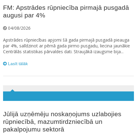
FM: Apstrādes rūpniecība pirmajā pusgadā
augusi par 4%
04/08/2026
Apstrādes rūpniecības apjomi šā gada pirmajā pusgadā pieauga
par 4%, salīdzinot ar pērnā gada pirmo pusgadu, liecina jaunākie
Centrālās statistikas pārvaldes dati. Straujākā izaugsme bija...
Lasīt tālāk
Jūlijā uzņēmēju noskaņojums uzlabojies
rūpniecībā, mazumtirdzniecībā un
pakalpojumu sektorā