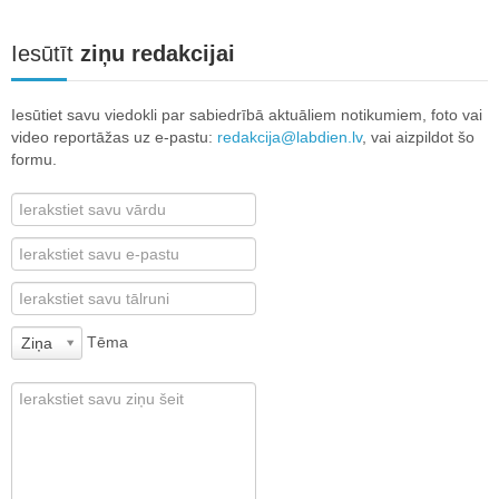
Iesūtīt
ziņu redakcijai
Iesūtiet savu viedokli par sabiedrībā aktuāliem notikumiem, foto vai
video reportāžas uz e-pastu:
redakcija@labdien.lv
, vai aizpildot šo
formu.
Tēma
Ziņa