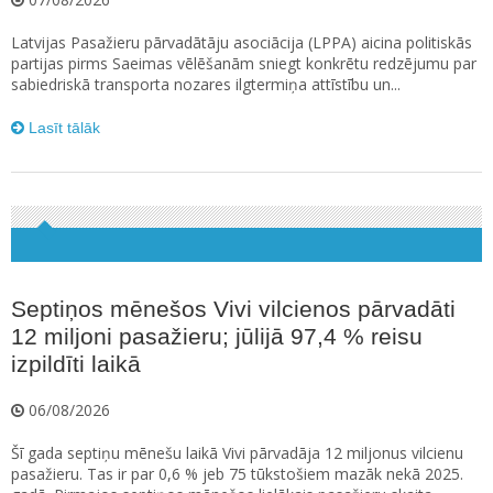
Latvijas Pasažieru pārvadātāju asociācija (LPPA) aicina politiskās
partijas pirms Saeimas vēlēšanām sniegt konkrētu redzējumu par
sabiedriskā transporta nozares ilgtermiņa attīstību un...
Lasīt tālāk
Septiņos mēnešos Vivi vilcienos pārvadāti
12 miljoni pasažieru; jūlijā 97,4 % reisu
izpildīti laikā
06/08/2026
Šī gada septiņu mēnešu laikā Vivi pārvadāja 12 miljonus vilcienu
pasažieru. Tas ir par 0,6 % jeb 75 tūkstošiem mazāk nekā 2025.