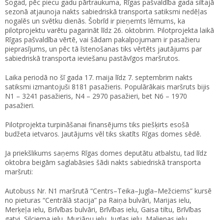
Šogad, pēc piecu gadu pārtraukuma, Rīgas pašvaldība gada siltajā
sezonā atjaunoja nakts sabiedriskā transporta satiksmi nedēļas
nogalēs un svētku dienās. Šobrīd ir pieņemts lēmums, ka
pilotprojektu varētu pagarināt līdz 26. oktobrim. Pilotprojekta laikā
Rīgas pašvaldība vērtē, vai šādam pakalpojumam ir pasažieru
pieprasījums, un pēc tā īstenošanas tiks vērtēts jautājums par
sabiedriskā transporta ieviešanu pastāvīgos maršrutos.
Laika periodā no šī gada 17. maija līdz 7. septembrim nakts
satiksmi izmantojuši 8181 pasažieris. Populārākais maršruts bijis
N1 – 3241 pasažieris, N4 – 2970 pasažieri, bet N6 – 1970
pasažieri.
Pilotprojekta turpināšanai finansējums tiks piešķirts esošā
budžeta ietvaros. Jautājums vēl tiks skatīts Rīgas domes sēdē.
Ja priekšlikums saņems Rīgas domes deputātu atbalstu, tad līdz
oktobra beigām saglabāsies šādi nakts sabiedriskā transporta
maršruti:
Autobuss Nr. N1 maršrutā “Centrs–Teika–Jugla–Mežciems” kursē
no pieturas “Centrālā stacija” pa Raiņa bulvāri, Marijas ielu,
Merķeļa ielu, Brīvības bulvāri, Brīvības ielu, Gaisa tiltu, Brīvības
gatvi, Silciema ielu, Murjāņu ielu, Juglas ielu, Malienas ielu,