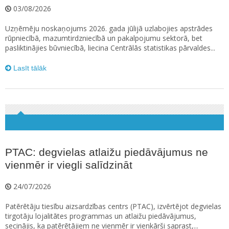
03/08/2026
Uzņēmēju noskaņojums 2026. gada jūlijā uzlabojies apstrādes
rūpniecībā, mazumtirdzniecībā un pakalpojumu sektorā, bet
pasliktinājies būvniecībā, liecina Centrālās statistikas pārvaldes...
Lasīt tālāk
PTAC: degvielas atlaižu piedāvājumus ne
vienmēr ir viegli salīdzināt
24/07/2026
Patērētāju tiesību aizsardzības centrs (PTAC), izvērtējot degvielas
tirgotāju lojalitātes programmas un atlaižu piedāvājumus,
secinājis, ka patērētājiem ne vienmēr ir vienkārši saprast,...