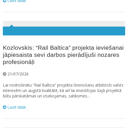
Lasīt tālāk
Kozlovskis: “Rail Baltica” projekta ieviešanai
jāpiesaista sevi darbos pierādījuši nozares
profesionāļi
21/07/2026
Lai nodrošinātu “Rail Baltica” projekta īstenošanu atbilstoši valsts
interesēm un augstā kvalitātē, kā arī lai investīcijas šajā projektā
būtu pārskatāmas un izsekojamas, satiksmes...
Lasīt tālāk