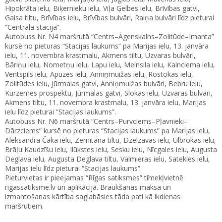
Hipokrāta ielu, Biķernieku ielu, Viļa Ģelbes ielu, Brīvības gatvi,
Gaisa tiltu, Brīvības ielu, Brīvības bulvāri, Raiņa bulvāri līdz pieturai
“Centrālā stacija”.
Autobuss Nr. N4 maršrutā “Centrs–Āgenskalns–Zolitūde–Imanta”
kursē no pieturas “Stacijas laukums” pa Marijas ielu, 13. janvāra
ielu, 11. novembra krastmalu, Akmens tiltu, Uzvaras bulvāri,
Bāriņu ielu, Nometņu ielu, Lapu ielu, Melnsila ielu, Kalnciema ielu,
Ventspils ielu, Apuzes ielu, Anniņmuižas ielu, Rostokas ielu,
Zolitūdes ielu, Jūrmalas gatvi, Anniņmuižas bulvāri, Bebru ielu,
Kurzemes prospektu, Jūrmalas gatvi, Slokas ielu, Uzvaras bulvāri,
Akmens tiltu, 11. novembra krastmalu, 13. janvāra ielu, Marijas
ielu līdz pieturai “Stacijas laukums”.
Autobuss Nr. N6 maršrutā “Centrs–Purvciems–Pļavnieki–
Dārzciems” kursē no pieturas “Stacijas laukums” pa Marijas ielu,
Aleksandra Čaka ielu, Zemitāna tiltu, Dzelzavas ielu, Ulbrokas ielu,
Brāļu Kaudzīšu ielu, Ilūkstes ielu, Sesku ielu, Nīcgales ielu, Augusta
Deglava ielu, Augusta Deglava tiltu, Valmieras ielu, Satekles ielu,
Marijas ielu līdz pieturai “Stacijas laukums”.
Pieturvietas ir pieejamas “Rīgas satiksmes” tīmekļvietnē
rigassatiksme.lv un aplikācijā. Braukšanas maksa un
izmantošanas kārtība saglabāsies tāda pati kā ikdienas
maršrutiem.