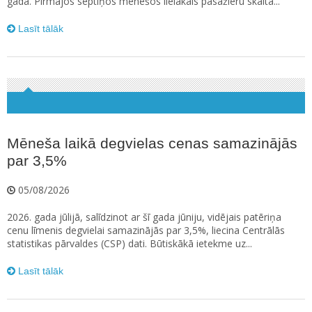
gadā. Pirmajos septiņos mēnešos lielākais pasažieru skaita...
Lasīt tālāk
Mēneša laikā degvielas cenas samazinājās
par 3,5%
05/08/2026
2026. gada jūlijā, salīdzinot ar šī gada jūniju, vidējais patēriņa
cenu līmenis degvielai samazinājās par 3,5%, liecina Centrālās
statistikas pārvaldes (CSP) dati. Būtiskākā ietekme uz...
Lasīt tālāk