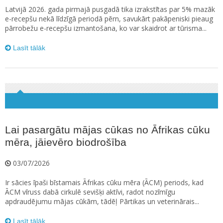
Latvijā 2026. gada pirmajā pusgadā tika izrakstītas par 5% mazāk
e-recepšu nekā līdzīgā periodā pērn, savukārt pakāpeniski pieaug
pārrobežu e-recepšu izmantošana, ko var skaidrot ar tūrisma...
Lasīt tālāk
Lai pasargātu mājas cūkas no Āfrikas cūku
mēra, jāievēro biodrošība
03/07/2026
Ir sācies īpaši bīstamais Āfrikas cūku mēra (ĀCM) periods, kad
ĀCM vīruss dabā cirkulē sevišķi aktīvi, radot nozīmīgu
apdraudējumu mājas cūkām, tādēļ Pārtikas un veterinārais...
Lasīt tālāk