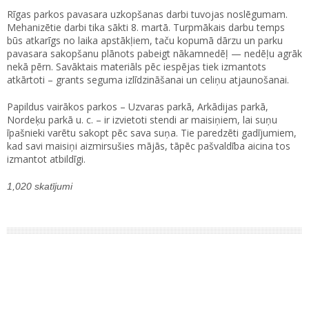
Rīgas parkos pavasara uzkopšanas darbi tuvojas noslēgumam.
Mehanizētie darbi tika sākti 8. martā. Turpmākais darbu temps
būs atkarīgs no laika apstākļiem, taču kopumā dārzu un parku
pavasara sakopšanu plānots pabeigt nākamnedēļ — nedēļu agrāk
nekā pērn. Savāktais materiāls pēc iespējas tiek izmantots
atkārtoti – grants seguma izlīdzināšanai un celiņu atjaunošanai.
Papildus vairākos parkos – Uzvaras parkā, Arkādijas parkā,
Nordeķu parkā u. c. – ir izvietoti stendi ar maisiņiem, lai suņu
īpašnieki varētu sakopt pēc sava suņa. Tie paredzēti gadījumiem,
kad savi maisiņi aizmirsušies mājās, tāpēc pašvaldība aicina tos
izmantot atbildīgi.
1,020 skatījumi