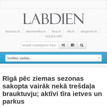
bizness.lv
ekonomika.lv
bna.lv
rits.lv
eksports.lv
nozare.info
Izvēlies sadaļu...
Rīgā pēc ziemas sezonas
sakopta vairāk nekā trešdaļa
brauktuvju; aktīvi tīra ietves un
parkus