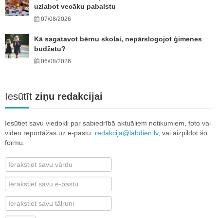
uzlabot vecāku pabalstu
07/08/2026
Kā sagatavot bērnu skolai, nepārslogojot ģimenes
budžetu?
06/08/2026
Iesūtīt
ziņu redakcijai
Iesūtiet savu viedokli par sabiedrībā aktuāliem notikumiem, foto vai
video reportāžas uz e-pastu:
redakcija@labdien.lv
, vai aizpildot šo
formu.