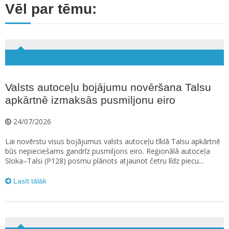
Vēl par tēmu:
Valsts autoceļu bojājumu novēršana Talsu
apkārtnē izmaksās pusmiljonu eiro
24/07/2026
Lai novērstu visus bojājumus valsts autoceļu tīklā Talsu apkārtnē
būs nepieciešams gandrīz pusmiljons eiro. Reģionālā autoceļa
Sloka–Talsi (P128) posmu plānots atjaunot četru līdz piecu...
Lasīt tālāk