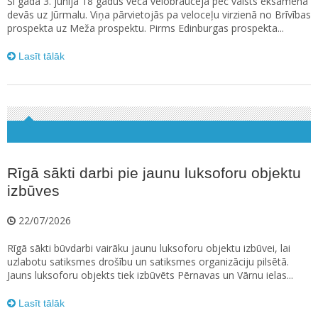
Šī gada 3. jūnijā 18 gadus veca velobraucēja pēc valsts eksāmena
devās uz Jūrmalu. Viņa pārvietojās pa veloceļu virzienā no Brīvības
prospekta uz Meža prospektu. Pirms Edinburgas prospekta...
Lasīt tālāk
Rīgā sākti darbi pie jaunu luksoforu objektu
izbūves
22/07/2026
Rīgā sākti būvdarbi vairāku jaunu luksoforu objektu izbūvei, lai
uzlabotu satiksmes drošību un satiksmes organizāciju pilsētā.
Jauns luksoforu objekts tiek izbūvēts Pērnavas un Vārnu ielas...
Lasīt tālāk