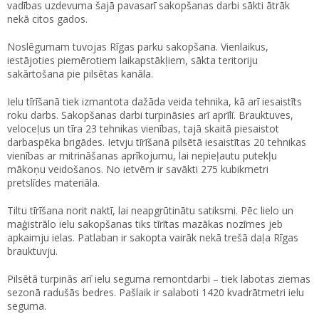
vadības uzdevuma šajā pavasarī sakopšanas darbi sākti ātrāk
nekā citos gados.
Noslēgumam tuvojas Rīgas parku sakopšana. Vienlaikus,
iestājoties piemērotiem laikapstākļiem, sākta teritoriju
sakārtošana pie pilsētas kanāla.
Ielu tīrīšanā tiek izmantota dažāda veida tehnika, kā arī iesaistīts
roku darbs. Sakopšanas darbi turpināsies arī aprīlī. Brauktuves,
veloceļus un tīra 23 tehnikas vienības, tajā skaitā piesaistot
darbaspēka brigādes. Ietvju tīrīšanā pilsētā iesaistītas 20 tehnikas
vienības ar mitrināšanas aprīkojumu, lai nepieļautu putekļu
mākoņu veidošanos. No ietvēm ir savākti 275 kubikmetri
pretslīdes materiāla.
Tiltu tīrīšana norit naktī, lai neapgrūtinātu satiksmi. Pēc lielo un
maģistrālo ielu sakopšanas tiks tīrītas mazākas nozīmes jeb
apkaimju ielas. Patlaban ir sakopta vairāk nekā trešā daļa Rīgas
brauktuvju.
Pilsētā turpinās arī ielu seguma remontdarbi – tiek labotas ziemas
sezonā radušās bedres. Pašlaik ir salaboti 1420 kvadrātmetri ielu
seguma.