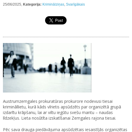
25/06/2025,
Kategorija:
Kriminālziņas
,
Svarīgākais
Austrumzemgales prokuratūras prokurore nodevusi tiesai
krimināllietu, kurā kāds vīrietis apsūdzēts par organizētā grupā
izdarītu krāpšanu, lai ar viltu iegūtu svešu mantu – naudas
līdzekļus. Lieta nosūtīta izskatīšanai Zemgales rajona tiesai.
Pēc sava drauga piedāvājuma apsūdzētais iesaistījās organizētas