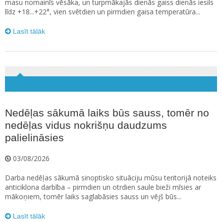
masu nomainīs vēsāka, un turpmākajās dienās gaiss dienās iesils
līdz +18...+22°, vien svētdien un pirmdien gaisa temperatūra...
Lasīt tālāk
Nedēļas sākumā laiks būs sauss, tomēr no
nedēļas vidus nokrišņu daudzums
palielināsies
03/08/2026
Darba nedēļas sākumā sinoptisko situāciju mūsu teritorijā noteiks
anticiklona darbība – pirmdien un otrdien saule bieži mīsies ar
mākoņiem, tomēr laiks saglabāsies sauss un vējš būs...
Lasīt tālāk