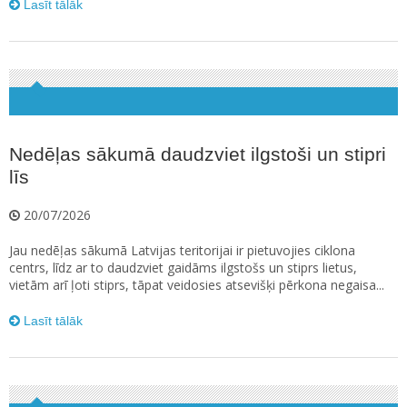
Lasīt tālāk
Nedēļas sākumā daudzviet ilgstoši un stipri
līs
20/07/2026
Jau nedēļas sākumā Latvijas teritorijai ir pietuvojies ciklona
centrs, līdz ar to daudzviet gaidāms ilgstošs un stiprs lietus,
vietām arī ļoti stiprs, tāpat veidosies atsevišķi pērkona negaisa...
Lasīt tālāk