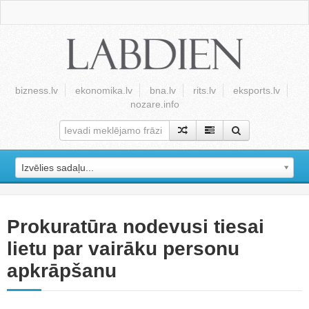
bizness.lv
ekonomika.lv
bna.lv
rits.lv
eksports.lv
nozare.info
Izvēlies sadaļu...
Prokuratūra nodevusi tiesai
lietu par vairāku personu
apkrāpšanu