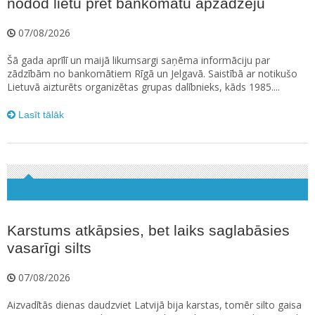
nodod lietu pret bankomātu apzadzēju
07/08/2026
Šā gada aprīlī un maijā likumsargi saņēma informāciju par
zādzībām no bankomātiem Rīgā un Jelgavā. Saistībā ar notikušo
Lietuvā aizturēts organizētas grupas dalībnieks, kāds 1985....
Lasīt tālāk
Karstums atkāpsies, bet laiks saglabāsies
vasarīgi silts
07/08/2026
Aizvadītās dienas daudzviet Latvijā bija karstas, tomēr silto gaisa