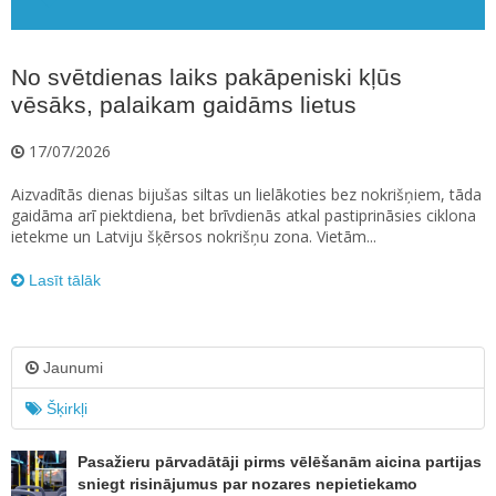
No svētdienas laiks pakāpeniski kļūs
vēsāks, palaikam gaidāms lietus
17/07/2026
Aizvadītās dienas bijušas siltas un lielākoties bez nokrišņiem, tāda
gaidāma arī piektdiena, bet brīvdienās atkal pastiprināsies ciklona
ietekme un Latviju šķērsos nokrišņu zona. Vietām...
Lasīt tālāk
Jaunumi
Šķirkļi
Pasažieru pārvadātāji pirms vēlēšanām aicina partijas
sniegt risinājumus par nozares nepietiekamo