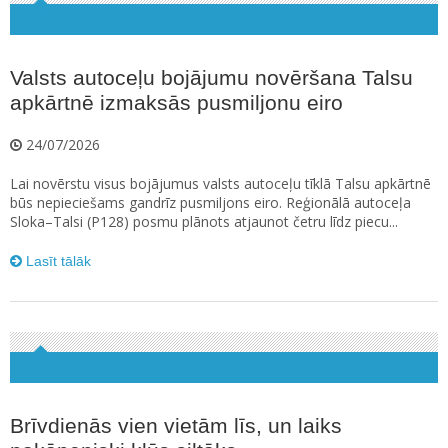
Valsts autoceļu bojājumu novēršana Talsu
apkārtnē izmaksās pusmiljonu eiro
24/07/2026
Lai novērstu visus bojājumus valsts autoceļu tīklā Talsu apkārtnē
būs nepieciešams gandrīz pusmiljons eiro. Reģionālā autoceļa
Sloka–Talsi (P128) posmu plānots atjaunot četru līdz piecu...
Lasīt tālāk
Brīvdienās vien vietām līs, un laiks