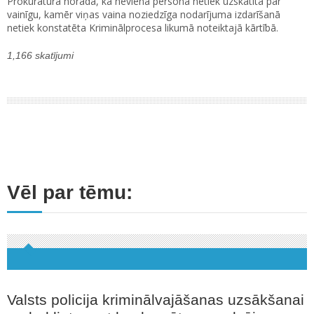
Prokuratūra norāda, ka neviena persona netiek uzskatīta par
vainīgu, kamēr viņas vaina noziedzīga nodarījuma izdarīšanā
netiek konstatēta Kriminālprocesa likumā noteiktajā kārtībā.
1,166 skatījumi
Vēl par tēmu:
Valsts policija kriminālvajāšanas uzsākšanai