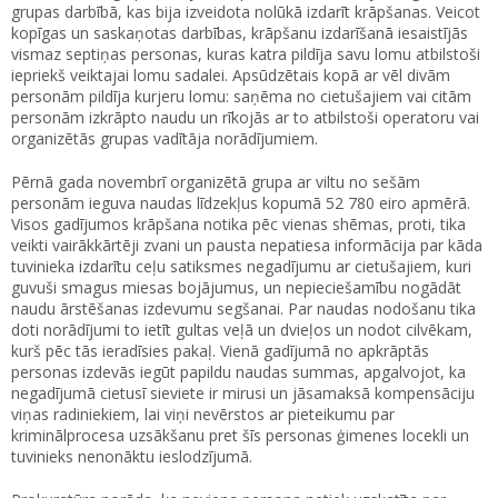
grupas darbībā, kas bija izveidota nolūkā izdarīt krāpšanas. Veicot
kopīgas un saskaņotas darbības, krāpšanu izdarīšanā iesaistījās
vismaz septiņas personas, kuras katra pildīja savu lomu atbilstoši
iepriekš veiktajai lomu sadalei. Apsūdzētais kopā ar vēl divām
personām pildīja kurjeru lomu: saņēma no cietušajiem vai citām
personām izkrāpto naudu un rīkojās ar to atbilstoši operatoru vai
organizētās grupas vadītāja norādījumiem.
Pērnā gada novembrī organizētā grupa ar viltu no sešām
personām ieguva naudas līdzekļus kopumā 52 780 eiro apmērā.
Visos gadījumos krāpšana notika pēc vienas shēmas, proti, tika
veikti vairākkārtēji zvani un pausta nepatiesa informācija par kāda
tuvinieka izdarītu ceļu satiksmes negadījumu ar cietušajiem, kuri
guvuši smagus miesas bojājumus, un nepieciešamību nogādāt
naudu ārstēšanas izdevumu segšanai. Par naudas nodošanu tika
doti norādījumi to ietīt gultas veļā un dvieļos un nodot cilvēkam,
kurš pēc tās ieradīsies pakaļ. Vienā gadījumā no apkrāptās
personas izdevās iegūt papildu naudas summas, apgalvojot, ka
negadījumā cietusī sieviete ir mirusi un jāsamaksā kompensāciju
viņas radiniekiem, lai viņi nevērstos ar pieteikumu par
kriminālprocesa uzsākšanu pret šīs personas ģimenes locekli un
tuvinieks nenonāktu ieslodzījumā.