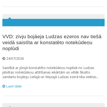
VVD: zivju bojāeja Ludzas ezeros nav tiešā
veidā saistīta ar konstatēto notekūdeņu
noplūdi
24/07/2026
Saistībā ar jūnijā konstatēto notekūdeņu noplūdi no Ludzas
pilsētas notekūdeņu attīrīšanas iekārtām un vēlāk fiksēto
zandartu bojāeju Lielajā un Mazajā Ludzas ezerā tika veiktas...
Lasīt tālāk