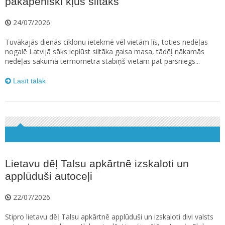
pakāpeniski kļūs siltāks
24/07/2026
Tuvākajās dienās ciklonu ietekmē vēl vietām līs, toties nedēļas
nogalē Latvijā sāks ieplūst siltāka gaisa masa, tādēļ nākamās
nedēļas sākumā termometra stabiņš vietām pat pārsniegs...
Lasīt tālāk
Lietavu dēļ Talsu apkārtnē izskaloti un
applūduši autoceļi
22/07/2026
Stipro lietavu dēļ Talsu apkārtnē applūduši un izskaloti divi valsts