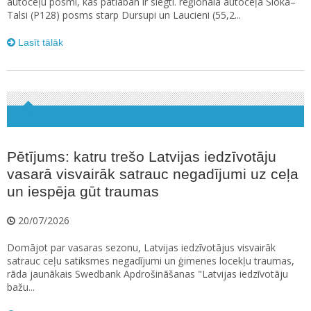
autoceļu posmi, kas patlaban ir slēgti. reģionālā autoceļa Sloka–
Talsi (P128) posms starp Dursupi un Laucieni (55,2...
Lasīt tālāk
Pētījums: katru trešo Latvijas iedzīvotāju
vasarā visvairāk satrauc negadījumi uz ceļa
un iespēja gūt traumas
20/07/2026
Domājot par vasaras sezonu, Latvijas iedzīvotājus visvairāk
satrauc ceļu satiksmes negadījumi un ģimenes locekļu traumas,
rāda jaunākais Swedbank Apdrošināšanas "Latvijas iedzīvotāju
bažu...