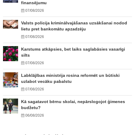
finansējumu
07/08/2026
Valsts policija kriminālvajāšanas uzsākšanai nodod
lietu pret bankomātu apzadzēju
07/08/2026
Karstums atkāpsies, bet laiks saglabāsies vasarīgi
silts
07/08/2026
Labklājības ministrija rosina reformēt un būtiski
uzlabot vecāku pabalstu
07/08/2026
Kā sagatavot bērnu skolai, nepārslogojot ģimenes
budžetu?
06/08/2026