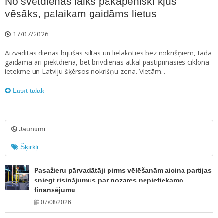
No svētdienas laiks pakāpeniski kļūs
vēsāks, palaikam gaidāms lietus
17/07/2026
Aizvadītās dienas bijušas siltas un lielākoties bez nokrišņiem, tāda
gaidāma arī piektdiena, bet brīvdienās atkal pastiprināsies ciklona
ietekme un Latviju šķērsos nokrišņu zona. Vietām...
Lasīt tālāk
Jaunumi
Šķirkļi
Pasažieru pārvadātāji pirms vēlēšanām aicina partijas
sniegt risinājumus par nozares nepietiekamo
finansējumu
07/08/2026