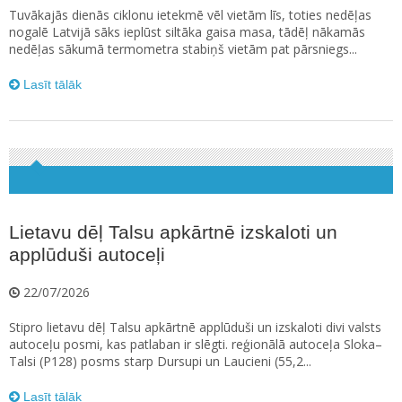
Tuvākajās dienās ciklonu ietekmē vēl vietām līs, toties nedēļas
nogalē Latvijā sāks ieplūst siltāka gaisa masa, tādēļ nākamās
nedēļas sākumā termometra stabiņš vietām pat pārsniegs...
Lasīt tālāk
Lietavu dēļ Talsu apkārtnē izskaloti un
applūduši autoceļi
22/07/2026
Stipro lietavu dēļ Talsu apkārtnē applūduši un izskaloti divi valsts
autoceļu posmi, kas patlaban ir slēgti. reģionālā autoceļa Sloka–
Talsi (P128) posms starp Dursupi un Laucieni (55,2...
Lasīt tālāk