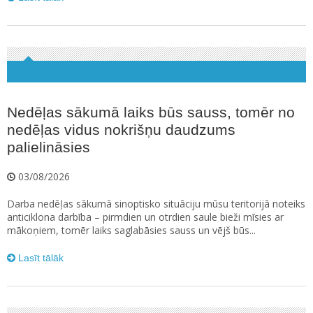
Nedēļas sākumā laiks būs sauss, tomēr no
nedēļas vidus nokrišņu daudzums
palielināsies
03/08/2026
Darba nedēļas sākumā sinoptisko situāciju mūsu teritorijā noteiks
anticiklona darbība – pirmdien un otrdien saule bieži mīsies ar
mākoņiem, tomēr laiks saglabāsies sauss un vējš būs...
Lasīt tālāk