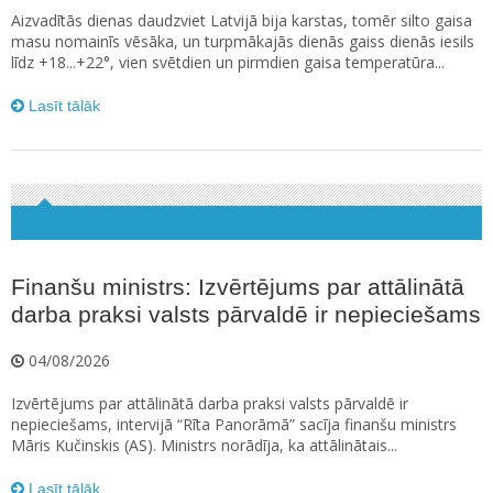
Aizvadītās dienas daudzviet Latvijā bija karstas, tomēr silto gaisa
masu nomainīs vēsāka, un turpmākajās dienās gaiss dienās iesils
līdz +18...+22°, vien svētdien un pirmdien gaisa temperatūra...
Lasīt tālāk
Finanšu ministrs: Izvērtējums par attālinātā
darba praksi valsts pārvaldē ir nepieciešams
04/08/2026
Izvērtējums par attālinātā darba praksi valsts pārvaldē ir
nepieciešams, intervijā “Rīta Panorāmā” sacīja finanšu ministrs
Māris Kučinskis (AS). Ministrs norādīja, ka attālinātais...
Lasīt tālāk