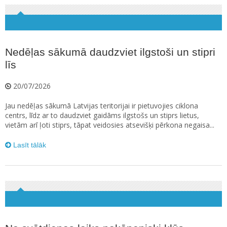
Nedēļas sākumā daudzviet ilgstoši un stipri
līs
20/07/2026
Jau nedēļas sākumā Latvijas teritorijai ir pietuvojies ciklona
centrs, līdz ar to daudzviet gaidāms ilgstošs un stiprs lietus,
vietām arī ļoti stiprs, tāpat veidosies atsevišķi pērkona negaisa...
Lasīt tālāk