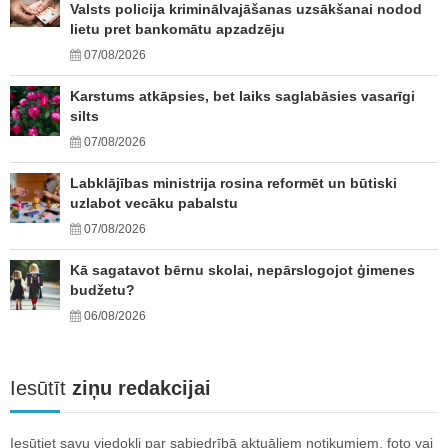
Valsts policija kriminālvajāšanas uzsākšanai nodod
lietu pret bankomātu apzadzēju
07/08/2026
Karstums atkāpsies, bet laiks saglabāsies vasarīgi
silts
07/08/2026
Labklājības ministrija rosina reformēt un būtiski
uzlabot vecāku pabalstu
07/08/2026
Kā sagatavot bērnu skolai, nepārslogojot ģimenes
budžetu?
06/08/2026
Iesūtīt
ziņu redakcijai
Iesūtiet savu viedokli par sabiedrībā aktuāliem notikumiem, foto vai