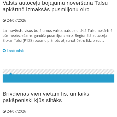
Valsts autoceļu bojājumu novēršana Talsu
apkārtnē izmaksās pusmiljonu eiro
24/07/2026
Lai novērstu visus bojājumus valsts autoceļu tīklā Talsu apkārtnē
būs nepieciešams gandrīz pusmiljons eiro. Reģionālā autoceļa
Sloka–Talsi (P128) posmu plānots atjaunot četru līdz piecu...
Lasīt tālāk
Brīvdienās vien vietām līs, un laiks
pakāpeniski kļūs siltāks
24/07/2026