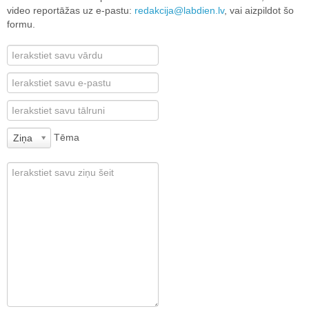
video reportāžas uz e-pastu:
redakcija@labdien.lv
, vai aizpildot šo
formu.
Tēma
Ziņa