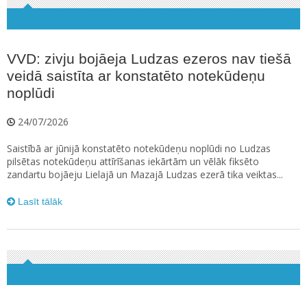
VVD: zivju bojāeja Ludzas ezeros nav tiešā
veidā saistīta ar konstatēto notekūdeņu
noplūdi
24/07/2026
Saistībā ar jūnijā konstatēto notekūdeņu noplūdi no Ludzas
pilsētas notekūdeņu attīrīšanas iekārtām un vēlāk fiksēto
zandartu bojāeju Lielajā un Mazajā Ludzas ezerā tika veiktas...
Lasīt tālāk