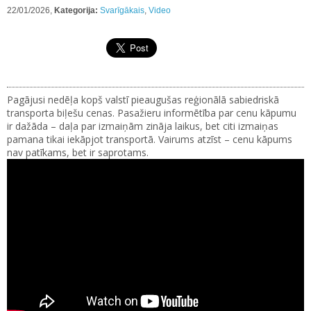
22/01/2026,
Kategorija:
Svarīgākais
,
Video
Pagājusi nedēļa kopš valstī pieaugušas reģionālā sabiedriskā
transporta biļešu cenas. Pasažieru informētība par cenu kāpumu
ir dažāda – daļa par izmaiņām zināja laikus, bet citi izmaiņas
pamana tikai iekāpjot transportā. Vairums atzīst – cenu kāpums
nav patīkams, bet ir saprotams.