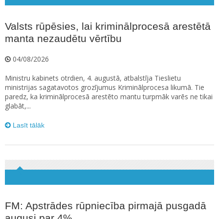
Valsts rūpēsies, lai kriminālprocesā arestētā
manta nezaudētu vērtību
04/08/2026
Ministru kabinets otrdien, 4. augustā, atbalstīja Tieslietu
ministrijas sagatavotos grozījumus Kriminālprocesa likumā. Tie
paredz, ka kriminālprocesā arestēto mantu turpmāk varēs ne tikai
glabāt,...
Lasīt tālāk
FM: Apstrādes rūpniecība pirmajā pusgadā
augusi par 4%