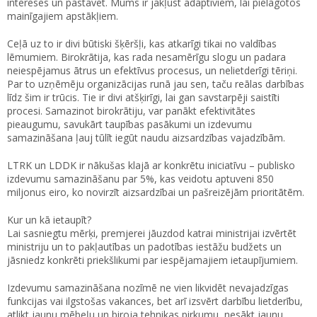
intereses un pastāvēt. Mums ir jākļūst adaptīviem, lai pielāgotos
mainīgajiem apstākļiem.
Ceļā uz to ir divi būtiski šķēršļi, kas atkarīgi tikai no valdības
lēmumiem. Birokrātija, kas rada nesamērīgu slogu un padara
neiespējamus ātrus un efektīvus procesus, un nelietderīgi tēriņi.
Par to uzņēmēju organizācijas runā jau sen, taču reālas darbības
līdz šim ir trūcis. Tie ir divi atšķirīgi, lai gan savstarpēji saistīti
procesi. Samazinot birokrātiju, var panākt efektivitātes
pieaugumu, savukārt taupības pasākumi un izdevumu
samazināšana ļauj tūlīt iegūt naudu aizsardzības vajadzībām.
LTRK un LDDK ir nākušas klajā ar konkrētu iniciatīvu – publisko
izdevumu samazināšanu par 5%, kas veidotu aptuveni 850
miljonus eiro, ko novirzīt aizsardzībai un pašreizējām prioritātēm.
Kur un kā ietaupīt?
Lai sasniegtu mērķi, premjerei jāuzdod katrai ministrijai izvērtēt
ministriju un to pakļautības un padotības iestāžu budžets un
jāsniedz konkrēti priekšlikumi par iespējamajiem ietaupījumiem.
Izdevumu samazināšana nozīmē ne vien likvidēt nevajadzīgas
funkcijas vai ilgstošas vakances, bet arī izsvērt darbību lietderību,
atlikt jaunu mēbeļu un biroja tehnikas pirkumu, nesākt jaunu