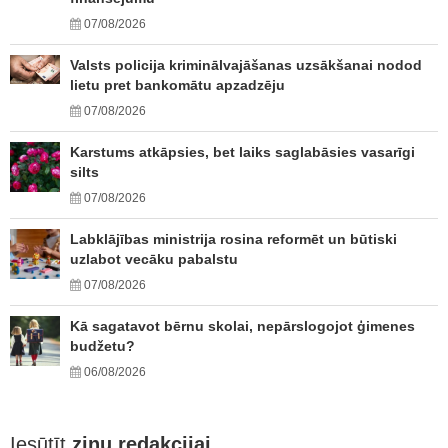
07/08/2026
Valsts policija kriminālvajāšanas uzsākšanai nodod
lietu pret bankomātu apzadzēju
07/08/2026
Karstums atkāpsies, bet laiks saglabāsies vasarīgi
silts
07/08/2026
Labklājības ministrija rosina reformēt un būtiski
uzlabot vecāku pabalstu
07/08/2026
Kā sagatavot bērnu skolai, nepārslogojot ģimenes
budžetu?
06/08/2026
Iesūtīt
ziņu redakcijai