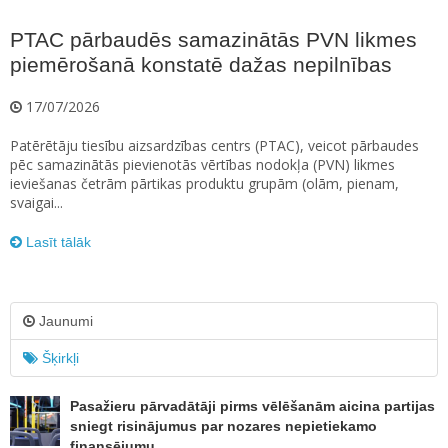
PTAC pārbaudēs samazinātās PVN likmes
piemērošanā konstatē dažas nepilnības
17/07/2026
Patērētāju tiesību aizsardzības centrs (PTAC), veicot pārbaudes
pēc samazinātās pievienotās vērtības nodokļa (PVN) likmes
ieviešanas četrām pārtikas produktu grupām (olām, pienam,
svaigai...
Lasīt tālāk
Jaunumi
Šķirkļi
Pasažieru pārvadātāji pirms vēlēšanām aicina partijas
sniegt risinājumus par nozares nepietiekamo
finansējumu