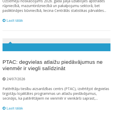
Uzņēmēju noskaņojums 2026. gada jūlijā uzlabojies apstrādes
rūpniecībā, mazumtirdzniecībā un pakalpojumu sektorā, bet
pasliktinājies būvniecībā, liecina Centrālās statistikas pārvaldes...
Lasīt tālāk
PTAC: degvielas atlaižu piedāvājumus ne
vienmēr ir viegli salīdzināt
24/07/2026
Patērētāju tiesību aizsardzības centrs (PTAC), izvērtējot degvielas
tirgotāju lojalitātes programmas un atlaižu piedāvājumus,
secinājis, ka patērētājiem ne vienmēr ir vienkārši saprast,...
Lasīt tālāk