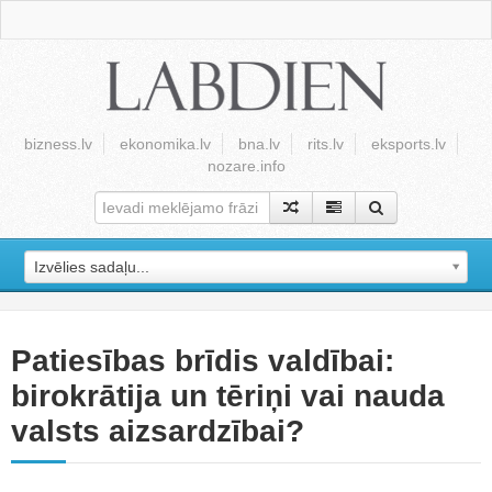
bizness.lv
ekonomika.lv
bna.lv
rits.lv
eksports.lv
nozare.info
Izvēlies sadaļu...
Patiesības brīdis valdībai:
birokrātija un tēriņi vai nauda
valsts aizsardzībai?