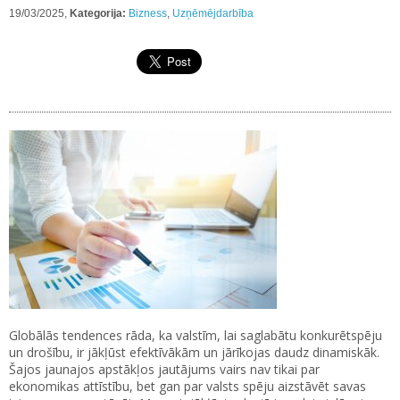
19/03/2025,
Kategorija:
Bizness
,
Uzņēmējdarbība
Globālās tendences rāda, ka valstīm, lai saglabātu konkurētspēju
un drošību, ir jākļūst efektīvākām un jārīkojas daudz dinamiskāk.
Šajos jaunajos apstākļos jautājums vairs nav tikai par
ekonomikas attīstību, bet gan par valsts spēju aizstāvēt savas