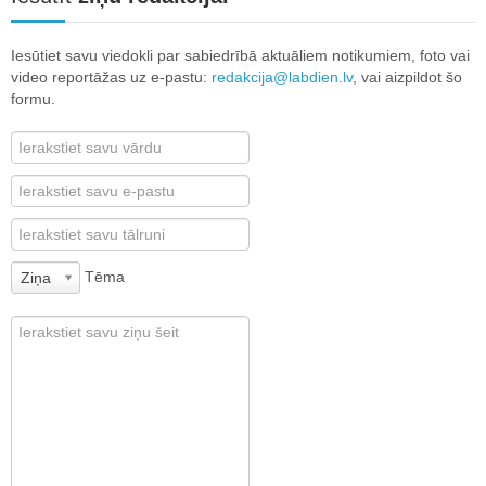
Iesūtiet savu viedokli par sabiedrībā aktuāliem notikumiem, foto vai
video reportāžas uz e-pastu:
redakcija@labdien.lv
, vai aizpildot šo
formu.
Tēma
Ziņa