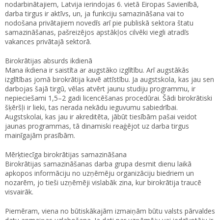
nodarbinātajiem, Latvija ierindojas 6. vietā Eiropas Savienībā,
darba tirgus ir aktīvs, un, ja funkciju samazināšana vai to
nodošana privātajiem novedīs arī pie publiskā sektora štatu
samazināšanas, pašreizējos apstākļos cilvēki viegli atradīs
vakances privātajā sektorā.
Birokrātijas absurds ikdienā
Mana ikdiena ir saistīta ar augstāko izglītību. Arī augstākās
izglītības jomā birokrātija kavē attīstību. Ja augstskola, kas jau sen
darbojas šajā tirgū, vēlas atvērt jaunu studiju programmu, ir
nepieciešami 1,5–2 gadi licencēšanas procedūrai. Šādi birokrātiski
šķēršļi ir lieki, tas nerada nekādu ieguvumu sabiedrībai.
Augstskolai, kas jau ir akreditēta, jābūt tiesībām pašai veidot
jaunas programmas, tā dinamiski reaģējot uz darba tirgus
mainīgajām prasībām.
Mērķtiecīga birokrātijas samazināšana
Birokrātijas samazināšanas darba grupa desmit dienu laikā
apkopos informāciju no uzņēmēju organizāciju biedriem un
nozarēm, jo tieši uzņēmēji vislabāk zina, kur birokrātija traucē
visvairāk.
Piemēram, viena no būtiskākajām izmaiņām būtu valsts pārvaldes