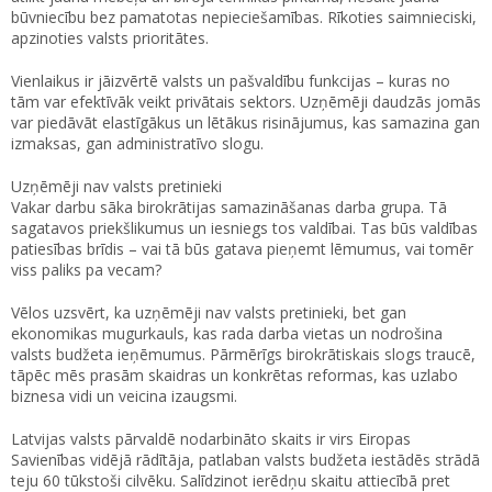
būvniecību bez pamatotas nepieciešamības. Rīkoties saimnieciski,
apzinoties valsts prioritātes.
Vienlaikus ir jāizvērtē valsts un pašvaldību funkcijas – kuras no
tām var efektīvāk veikt privātais sektors. Uzņēmēji daudzās jomās
var piedāvāt elastīgākus un lētākus risinājumus, kas samazina gan
izmaksas, gan administratīvo slogu.
Uzņēmēji nav valsts pretinieki
Vakar darbu sāka birokrātijas samazināšanas darba grupa. Tā
sagatavos priekšlikumus un iesniegs tos valdībai. Tas būs valdības
patiesības brīdis – vai tā būs gatava pieņemt lēmumus, vai tomēr
viss paliks pa vecam?
Vēlos uzsvērt, ka uzņēmēji nav valsts pretinieki, bet gan
ekonomikas mugurkauls, kas rada darba vietas un nodrošina
valsts budžeta ieņēmumus. Pārmērīgs birokrātiskais slogs traucē,
tāpēc mēs prasām skaidras un konkrētas reformas, kas uzlabo
biznesa vidi un veicina izaugsmi.
Latvijas valsts pārvaldē nodarbināto skaits ir virs Eiropas
Savienības vidējā rādītāja, patlaban valsts budžeta iestādēs strādā
teju 60 tūkstoši cilvēku. Salīdzinot ierēdņu skaitu attiecībā pret