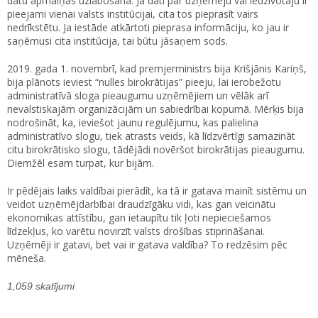
datu apmaiņas uzlabošana. Ja dati par uzņēmēju vai iedzīvotāju ir
pieejami vienai valsts institūcijai, cita tos pieprasīt vairs
nedrīkstētu. Ja iestāde atkārtoti pieprasa informāciju, ko jau ir
saņēmusi cita institūcija, tai būtu jāsaņem sods.
2019. gada 1. novembrī, kad premjerministrs bija Krišjānis Kariņš,
bija plānots ieviest “nulles birokrātijas” pieeju, lai ierobežotu
administratīvā sloga pieaugumu uzņēmējiem un vēlāk arī
nevalstiskajām organizācijām un sabiedrībai kopumā. Mērķis bija
nodrošināt, ka, ieviešot jaunu regulējumu, kas palielina
administratīvo slogu, tiek atrasts veids, kā līdzvērtīgi samazināt
citu birokrātisko slogu, tādējādi novēršot birokrātijas pieaugumu.
Diemžēl esam turpat, kur bijām.
Ir pēdējais laiks valdībai pierādīt, ka tā ir gatava mainīt sistēmu un
veidot uzņēmējdarbībai draudzīgāku vidi, kas gan veicinātu
ekonomikas attīstību, gan ietaupītu tik ļoti nepieciešamos
līdzekļus, ko varētu novirzīt valsts drošības stiprināšanai.
Uzņēmēji ir gatavi, bet vai ir gatava valdība? To redzēsim pēc
mēneša.
1,059 skatījumi