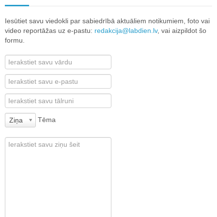
Iesūtiet savu viedokli par sabiedrībā aktuāliem notikumiem, foto vai
video reportāžas uz e-pastu:
redakcija@labdien.lv
, vai aizpildot šo
formu.
Tēma
Ziņa