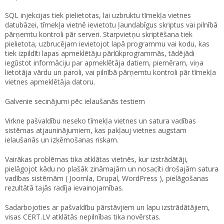
SQL injekcijas tiek pielietotas, lai uzbruktu tīmekļa vietnes
datubāzei, tīmekļa vietnē ievietotu ļaundabīgus skriptus vai pilnībā
pārņemtu kontroli pār serveri. Starpvietņu skriptēšana tiek
pielietota, uzbrucējam ievietojot lapā programmu vai kodu, kas
tiek izpildīti lapas apmeklētāju pārlūkprogrammās, tādējādi
iegūstot informāciju par apmeklētāja datiem, piemēram, viņa
lietotāja vārdu un paroli, vai pilnībā pārņemtu kontroli pār tīmekļa
vietnes apmeklētāja datoru.
Galvenie secinājumi pēc ielaušanās testiem
Virkne pašvaldību neseko tīmekļa vietnes un satura vadības
sistēmas atjauninājumiem, kas pakļauj vietnes augstam
ielaušanās un izķēmošanas riskam.
Vairākas problēmas tika atklātas vietnēs, kur izstrādātāji,
pielāgojot kādu no plašāk zināmajām un nosacīti drošajām satura
vadības sistēmām ( Joomla, Drupal, WordPress ), pielāgošanas
rezultātā tajās radīja ievainojamības.
Sadarbojoties ar pašvaldību pārstāvjiem un lapu izstrādātājiem,
visas CERT.LV atklātās nepilnības tika novērstas.