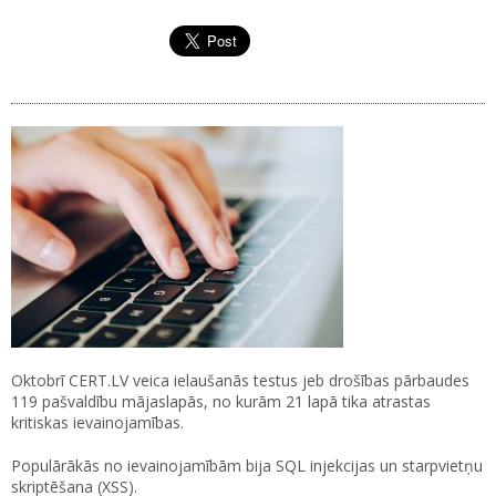
Oktobrī CERT.LV veica ielaušanās testus jeb drošības pārbaudes
119 pašvaldību mājaslapās, no kurām 21 lapā tika atrastas
kritiskas ievainojamības.
Populārākās no ievainojamībām bija SQL injekcijas un starpvietņu
skriptēšana (XSS).