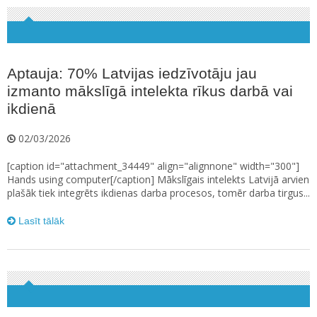
Aptauja: 70% Latvijas iedzīvotāju jau
izmanto mākslīgā intelekta rīkus darbā vai
ikdienā
02/03/2026
[caption id="attachment_34449" align="alignnone" width="300"]
Hands using computer[/caption] Mākslīgais intelekts Latvijā arvien
plašāk tiek integrēts ikdienas darba procesos, tomēr darba tirgus...
Lasīt tālāk