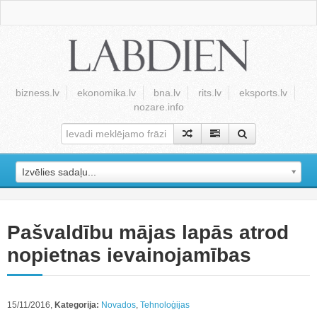
bizness.lv
ekonomika.lv
bna.lv
rits.lv
eksports.lv
nozare.info
Izvēlies sadaļu...
Pašvaldību mājas lapās atrod
nopietnas ievainojamības
15/11/2016,
Kategorija:
Novados
,
Tehnoloģijas