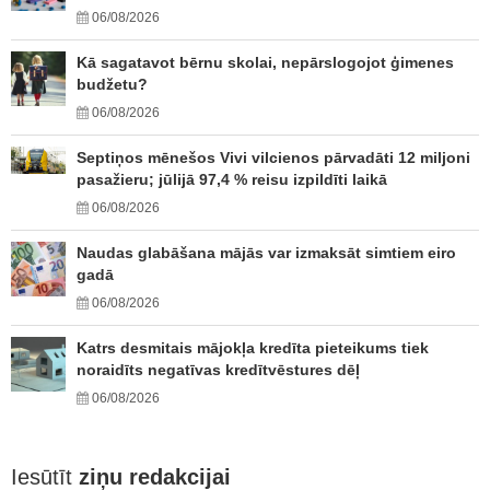
06/08/2026
Kā sagatavot bērnu skolai, nepārslogojot ģimenes
budžetu?
06/08/2026
Septiņos mēnešos Vivi vilcienos pārvadāti 12 miljoni
pasažieru; jūlijā 97,4 % reisu izpildīti laikā
06/08/2026
Naudas glabāšana mājās var izmaksāt simtiem eiro
gadā
06/08/2026
Katrs desmitais mājokļa kredīta pieteikums tiek
noraidīts negatīvas kredītvēstures dēļ
06/08/2026
Iesūtīt
ziņu redakcijai