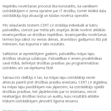
Nepilnību novēršanas procesā tika konstatēts, ka vairākiem
izstrādātājiem ir zema izpratne par IT drošību, tomēr lielākā daļa
izstrādātāju bija atsaucīgi un kļūdas novērsa operatīvi.
Pēc ielaušanās testiem CERT.LV strādāja individuāli ar katru
pašvaldību, izvirzot par mērķi pēc iespējas ātrāk novērst atklātās
ievainojamības un drošības nepilnības. Ievainojamību novēršanas
termiņi bija sākot no vienas dienas, atsevišķos gadījumos līdz pat
mēnesim, kas kopumā ir labs rezultāts.
Salīdzinot ar iepriekšējiem gadiem, pašvaldību mājas lapu
drošības situācija uzlabojas. Pašvaldības ir arvien proaktīvākas
savā rīcībā, definējot drošības prasības jau programmatūras
izstrādes un/ vai iepirkuma fāzē.
Satraucošs rādītājs ir tas, ka mājas lapu izstrādātāji nereti
attiecas pavirši pret drošības prasību ieviešanu. CERT.LV atgādina,
ka mājas lapu pasūtītājam nav jāpieņem, ka izstrādātājs izpildīs
drošības prasības, bet jāpārliecinās par to ieviešanu, veicot
neatkarīgus drošības testus un auditu, kuru rezultātā atklātie
trūkumi izstrādātājam jānovērš līguma ietvaros.