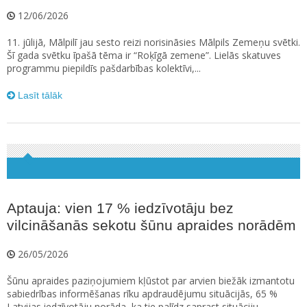
12/06/2026
11. jūlijā, Mālpilī jau sesto reizi norisināsies Mālpils Zemeņu svētki.
Šī gada svētku īpašā tēma ir “Roķīgā zemene”. Lielās skatuves
programmu piepildīs pašdarbības kolektīvi,...
Lasīt tālāk
Aptauja: vien 17 % iedzīvotāju bez
vilcināšanās sekotu šūnu apraides norādēm
26/05/2026
Šūnu apraides paziņojumiem kļūstot par arvien biežāk izmantotu
sabiedrības informēšanas rīku apdraudējumu situācijās, 65 %
Latvijas iedzīvotāju norāda, ka tie palīdz saprast situāciju...