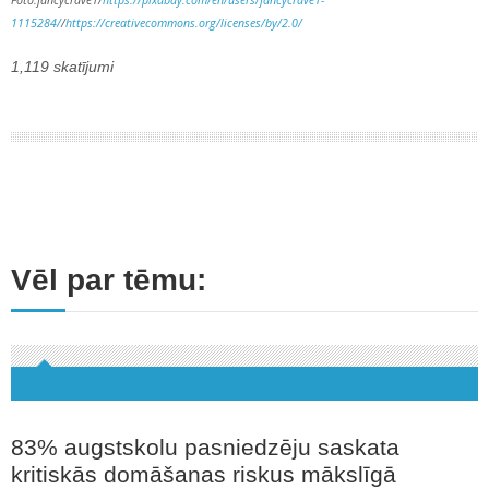
Foto:fancycrave1/
https://pixabay.com/en/users/fancycrave1-
1115284/
/
https://creativecommons.org/licenses/by/2.0/
1,119 skatījumi
Vēl par tēmu:
83% augstskolu pasniedzēju saskata
kritiskās domāšanas riskus mākslīgā