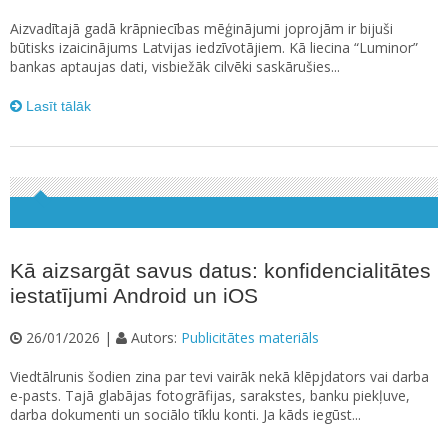
Aizvadītajā gadā krāpniecības mēģinājumi joprojām ir bijuši
būtisks izaicinājums Latvijas iedzīvotājiem. Kā liecina “Luminor”
bankas aptaujas dati, visbiežāk cilvēki saskārušies...
Lasīt tālāk
Kā aizsargāt savus datus: konfidencialitātes
iestatījumi Android un iOS
26/01/2026 |
Autors:
Publicitātes materiāls
Viedtālrunis šodien zina par tevi vairāk nekā klēpjdators vai darba
e-pasts. Tajā glabājas fotogrāfijas, sarakstes, banku piekļuve,
darba dokumenti un sociālo tīklu konti. Ja kāds iegūst...