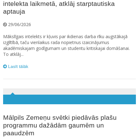
intelekta laikmetā, atklāj starptautiska
aptauja
29/06/2026
Mākslīgais intelekts ir kļuvis par ikdienas darba rīku augstākajā
izglītībā, taču vienlaikus rada nopietnus izaicinājumus
akadēmiskajam godīgumam un studentu kritiskajai domāšanai.
To atklāj...
Lasīt tālāk
Mālpils Zemeņu svētki piedāvās plašu
programmu dažādām gaumēm un
paaudzēm