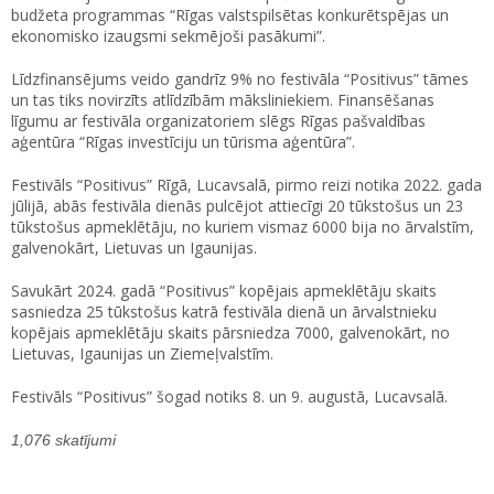
budžeta programmas “Rīgas valstspilsētas konkurētspējas un
ekonomisko izaugsmi sekmējoši pasākumi”.
Līdzfinansējums veido gandrīz 9% no festivāla “Positivus” tāmes
un tas tiks novirzīts atlīdzībām māksliniekiem. Finansēšanas
līgumu ar festivāla organizatoriem slēgs Rīgas pašvaldības
aģentūra “Rīgas investīciju un tūrisma aģentūra”.
Festivāls “Positivus” Rīgā, Lucavsalā, pirmo reizi notika 2022. gada
jūlijā, abās festivāla dienās pulcējot attiecīgi 20 tūkstošus un 23
tūkstošus apmeklētāju, no kuriem vismaz 6000 bija no ārvalstīm,
galvenokārt, Lietuvas un Igaunijas.
Savukārt 2024. gadā “Positivus” kopējais apmeklētāju skaits
sasniedza 25 tūkstošus katrā festivāla dienā un ārvalstnieku
kopējais apmeklētāju skaits pārsniedza 7000, galvenokārt, no
Lietuvas, Igaunijas un Ziemeļvalstīm.
Festivāls “Positivus” šogad notiks 8. un 9. augustā, Lucavsalā.
1,076 skatījumi