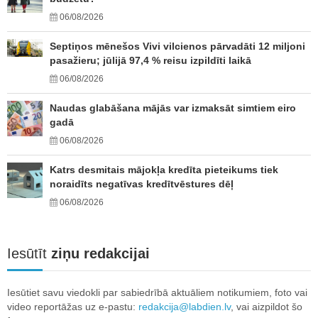
06/08/2026
Septiņos mēnešos Vivi vilcienos pārvadāti 12 miljoni
pasažieru; jūlijā 97,4 % reisu izpildīti laikā
06/08/2026
Naudas glabāšana mājās var izmaksāt simtiem eiro
gadā
06/08/2026
Katrs desmitais mājokļa kredīta pieteikums tiek
noraidīts negatīvas kredītvēstures dēļ
06/08/2026
Iesūtīt
ziņu redakcijai
Iesūtiet savu viedokli par sabiedrībā aktuāliem notikumiem, foto vai
video reportāžas uz e-pastu:
redakcija@labdien.lv
, vai aizpildot šo