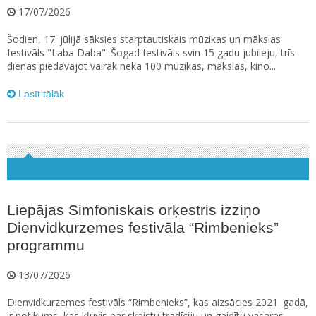
17/07/2026
Šodien, 17. jūlijā sāksies starptautiskais mūzikas un mākslas
festivāls "Laba Daba". Šogad festivāls svin 15 gadu jubileju, trīs
dienās piedāvājot vairāk nekā 100 mūzikas, mākslas, kino...
Lasīt tālāk
Liepājas Simfoniskais orķestris izziņo
Dienvidkurzemes festivāla “Rimbenieks”
programmu
13/07/2026
Dienvidkurzemes festivāls “Rimbenieks”, kas aizsācies 2021. gadā,
ir notikums, kas kļuvis par skaistu tradīciju un gaidītu vasaras