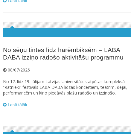
Lasīt tālāk
No sēņu tintes līdz harēmbiksēm – LABA
DABA izziņo radošo aktivitāšu programmu
08/07/2026
No 17. līdz 19. jūlijam Latvijas Universitātes atpūtas kompleksā
“Ratnieki” festivāls LABA DABA līdzās koncertiem, teātrim, dejai,
performancēm un kino piedāvās plašu radošo un izzinošo...
Lasīt tālāk