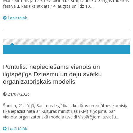
Māris Sirmais jau 29. reizi aicina uz Starptautisko Garīgās mūzikas
festivālu, kas tiks atklāts 14. augstā un līdz 10....
Lasīt tālāk
Puntulis: nepieciešams vienots un
ilgtspējīgs Dziesmu un deju svētku
organizatoriskais modelis
21/07/2026
Šodien, 21. jūlijā, Saeimas Izglītības, kultūras un zinātnes komisija
tika iepazīstināta ar Kultūras ministrijas (KM) ziņojumu par
vienota organizatoriskā modeļa izveidi Vispārējiem latviešu...
Lasīt tālāk