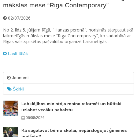
mākslas mese “Riga Contemporary”
02/07/2026
No 2. līdz 5. jūlijam Rīgā, "Hanzas peronā", norisinās starptautiskā
laikmetīgās mākslas mese “Riga Contemporary”, ko sadarbībā ar
Rīgas valstspilsētas pašvaldību organizē Laikmetīgās...
Lasīt tālāk
Jaunumi
Šķirkļi
Labklājības ministrija rosina reformēt un būtiski
uzlabot vecāku pabalstu
06/08/2026
Kā sagatavot bērnu skolai, nepārslogojot ģimenes
budžetu?