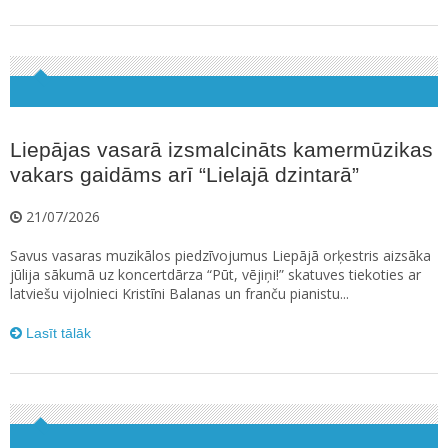
Liepājas vasarā izsmalcināts kamermūzikas
vakars gaidāms arī “Lielajā dzintarā”
21/07/2026
Savus vasaras muzikālos piedzīvojumus Liepājā orķestris aizsāka
jūlija sākumā uz koncertdārza “Pūt, vējiņi!” skatuves tiekoties ar
latviešu vijolnieci Kristīni Balanas un franču pianistu...
Lasīt tālāk