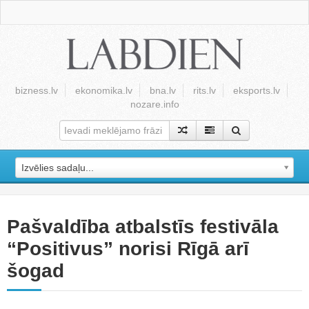
bizness.lv
ekonomika.lv
bna.lv
rits.lv
eksports.lv
nozare.info
Izvēlies sadaļu...
Pašvaldība atbalstīs festivāla
“Positivus” norisi Rīgā arī
šogad