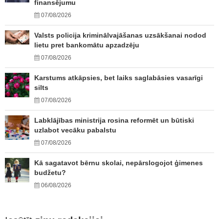
finansējumu
07/08/2026
Valsts policija kriminālvajāšanas uzsākšanai nodod
lietu pret bankomātu apzadzēju
07/08/2026
Karstums atkāpsies, bet laiks saglabāsies vasarīgi
silts
07/08/2026
Labklājības ministrija rosina reformēt un būtiski
uzlabot vecāku pabalstu
07/08/2026
Kā sagatavot bērnu skolai, nepārslogojot ģimenes
budžetu?
06/08/2026