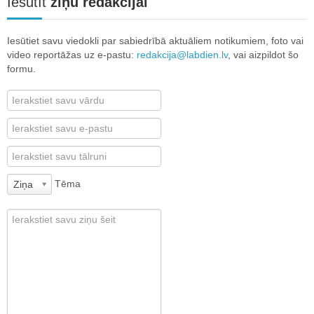
Iesūtīt
ziņu redakcijai
Iesūtiet savu viedokli par sabiedrībā aktuāliem notikumiem, foto vai
video reportāžas uz e-pastu:
redakcija@labdien.lv
, vai aizpildot šo
formu.
Tēma
Ziņa