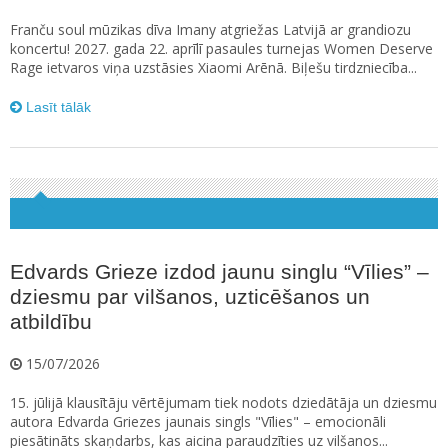
Franču soul mūzikas dīva Imany atgriežas Latvijā ar grandiozu
koncertu! 2027. gada 22. aprīlī pasaules turnejas Women Deserve
Rage ietvaros viņa uzstāsies Xiaomi Arēnā. Biļešu tirdzniecība...
Lasīt tālāk
Edvards Grieze izdod jaunu singlu “Vīlies” –
dziesmu par vilšanos, uzticēšanos un
atbildību
15/07/2026
15. jūlijā klausītāju vērtējumam tiek nodots dziedātāja un dziesmu
autora Edvarda Griezes jaunais singls "Vīlies" – emocionāli
piesātināts skaņdarbs, kas aicina paraudzīties uz vilšanos...