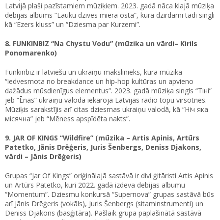
Latvijā plaši pazīstamiem mūziķiem. 2023. gadā nāca klajā mūziķa
debijas albums “Lauku dzīves miera osta”, kurā dzirdami tādi singli
kā “Ezers kluss” un “Dziesma par Kurzemi”.
8. FUNKINBIZ “Na Chystu Vodu” (mūzika un vārdi– Kirils
Ponomarenko)
Funkinbiz ir latviešu un ukraiņu mākslinieks, kura mūzika
“iedvesmota no breakdance un hip-hop kultūras un apvieno
dažādus mūsdienīgus elementus”. 2023. gadā mūziķa singls “Tiнi”
jeb “Ēnas” ukraiņu valodā iekaroja Latvijas radio topu virsotnes.
Mūziķis sarakstījis arī citas dziesmas ukraiņu valodā, kā “Ніч яка
місячна” jeb “Mēness apspīdēta nakts”.
9. JAR OF KINGS “Wildfire” (mūzika – Artis Apinis, Artūrs
Patetko, Jānis Drēģeris, Juris Šenbergs, Deniss Djakons,
vārdi – Jānis Drēģeris)
Grupas “Jar Of Kings” oriģinālajā sastāvā ir divi ģitāristi Artis Apinis
un Artūrs Patetko, kuri 2022. gadā izdeva debijas albumu
“Momentum”. Dziesmu konkursā “Supernova” grupas sastāvā būs
arī Jānis Drēģeris (vokāls), Juris Šenbergs (sitaminstrumenti) un
Deniss Djakons (basģitāra). Pašlaik grupa paplašinātā sastāvā