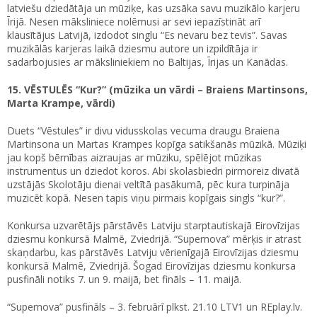
latviešu dziedātāja un mūziķe, kas uzsāka savu muzikālo karjeru
Īrijā. Nesen māksliniece nolēmusi ar sevi iepazīstināt arī
klausītājus Latvijā, izdodot singlu “Es nevaru bez tevis”. Savas
muzikālās karjeras laikā dziesmu autore un izpildītāja ir
sadarbojusies ar māksliniekiem no Baltijas, Īrijas un Kanādas.
15. VĒSTULĒS “Kur?” (mūzika un vārdi – Braiens Martinsons,
Marta Krampe, vārdi)
Duets “Vēstules” ir divu vidusskolas vecuma draugu Braiena
Martinsona un Martas Krampes kopīga satikšanās mūzikā. Mūziķi
jau kopš bērnības aizraujas ar mūziku, spēlējot mūzikas
instrumentus un dziedot koros. Abi skolasbiedri pirmoreiz divatā
uzstājās Skolotāju dienai veltītā pasākumā, pēc kura turpināja
muzicēt kopā. Nesen tapis viņu pirmais kopīgais singls “kur?”.
Konkursa uzvarētājs pārstāvēs Latviju starptautiskajā Eirovīzijas
dziesmu konkursā Malmē, Zviedrijā. “Supernova” mērķis ir atrast
skaņdarbu, kas pārstāvēs Latviju vērienīgajā Eirovīzijas dziesmu
konkursā Malmē, Zviedrijā. Šogad Eirovīzijas dziesmu konkursa
pusfināli notiks 7. un 9. maijā, bet fināls – 11. maijā.
“Supernova” pusfināls – 3. februārī plkst. 21.10 LTV1 un REplay.lv.