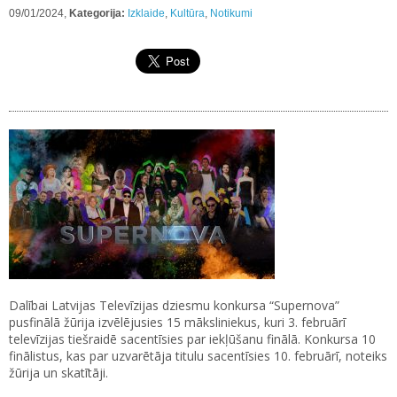
09/01/2024,
Kategorija:
Izklaide
,
Kultūra
,
Notikumi
Dalībai Latvijas Televīzijas dziesmu konkursa “Supernova”
pusfinālā žūrija izvēlējusies 15 māksliniekus, kuri 3. februārī
televīzijas tiešraidē sacentīsies par iekļūšanu finālā. Konkursa 10
finālistus, kas par uzvarētāja titulu sacentīsies 10. februārī, noteiks
žūrija un skatītāji.