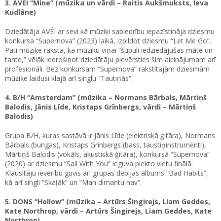
3. AVÉI “Mine” (mūzika un vārdi – Raitis Aukšmuksts, Ieva
Kudlāne)
Dziedātāja AVÉI ar sevi kā mūziķi sabiedrību iepazīstināja dziesmu
konkursa “Supernova” (2023) laikā, izpildot dziesmu “Let Me Go”.
Pati mūziķe raksta, ka mūziku viņai “šūpulī iedziedājušas māte un
tante,” vēlāk iedrošinot dziedātāju pievērsties šim aicinājumam arī
profesionāli. Bez konkursam “Supernova” rakstītajām dziesmām
mūziķe laidusi klajā arī singlu “Tautiņās”.
4. B/H “Amsterdam” (mūzika – Normans Bārbals, Mārtiņš
Balodis, Jānis Līde, Kristaps Grīnbergs, vārdi – Mārtiņš
Balodis)
Grupa B/H, kuras sastāvā ir Jānis Līde (elektriskā ģitāra), Normans
Bārbals (bungas), Kristaps Grinbergs (bass, taustiņinstrumenti),
Mārtiņš Balodis (vokāls, akustiskā ģitāra), konkursā “Supernova”
(2020) ar dziesmu “Sail With You” ieguva piekto vietu finālā.
Klausītāju ievērību guvis arī grupas debijas albums “Bad Habits”,
kā arī singli “Skaļāk” un “Man dimantu nav”.
5. DONS “Hollow” (mūzika – Artūrs Šingirejs, Liam Geddes,
Kate Northrop, vārdi – Artūrs Šingirejs, Liam Geddes, Kate
Northrop)