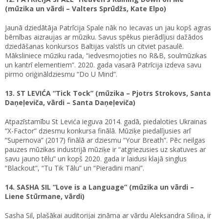
(mūzika un vārdi – Valters Sprūdžs, Kate Elpo)
Jaunā dziedātāja Patrīcija Spale nāk no Iecavas un jau kopš agras
bērnības aizraujas ar mūziku. Savus spēkus pierādījusi dažādos
dziedāšanas konkursos Baltijas valstīs un citviet pasaulē.
Māksliniece mūziku rada, “iedvesmojoties no R&B, soulmūzikas
un kantrī elementiem”. 2020. gada vasarā Patrīcija izdeva savu
pirmo oriģināldziesmu “Do U Mind”.
13. ST LEVIĆA “Tick Tock” (mūzika – Pjotrs Strokovs, Santa
Daņeļeviča, vārdi – Santa Daņeļeviča)
Atpazīstamību St Levića ieguva 2014. gadā, piedaloties Ukrainas
“X-Factor” dziesmu konkursa finālā. Mūziķe piedalījusies arī
“Supernova” (2017) finālā ar dziesmu “Your Breath”. Pēc neilgas
pauzes mūzikas industrijā mūziķe ir “atgriezusies uz skatuves ar
savu jauno tēlu” un kopš 2020. gada ir laidusi klajā singlus
“Blackout”, “Tu Tik Tālu” un “Pieradini mani”.
14. SASHA SIL “Love is a Language” (mūzika un vārdi –
Liene Stūrmane, vārdi)
Sasha Sil, plašākai auditorijai zināma ar vārdu Aleksandra Siliņa, ir