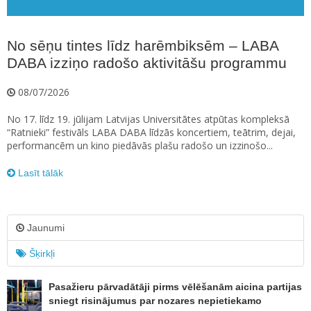
No sēņu tintes līdz harēmbiksēm – LABA
DABA izziņo radošo aktivitāšu programmu
08/07/2026
No 17. līdz 19. jūlijam Latvijas Universitātes atpūtas kompleksā
“Ratnieki” festivāls LABA DABA līdzās koncertiem, teātrim, dejai,
performancēm un kino piedāvās plašu radošo un izzinošo...
Lasīt tālāk
Jaunumi
Šķirkļi
Pasažieru pārvadātāji pirms vēlēšanām aicina partijas
sniegt risinājumus par nozares nepietiekamo