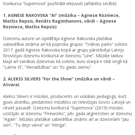
Konkursa “Supernova” pusfinālā iekļuvuši (alfabēta secībā):
1. AGNESE RAKOVSKA “AI” (mūzika – Agnese Rozniece,
Matīss Repsis, Renāts Ragimhanovs, vārdi – Agnese
Rozniece, Matīss Repsis)
Dziesmu autore un izpildītāja Agnese Rakovska plašākai
sabiedrībai zināma arī kā poproka grupas “Triānas parks” soliste.
2017. gadā Agnese Rakovska kopā ar grupu pārstāvēja Latviju
Eirovīzijas dziesmu konkursā ar dziesmu “Line”. Mūziķe laidusi
klajā arī vairākas dziesmas kā soliste, kuru starpā ir tādi singli kā
“Laime šī”, “Vienaldzības” un “Es gaidu ziemu”.
2. ALEKSS SILVERS “For the Show” (mūzika un vārdi –
Atvara)
Alekss Silvers ir mūziķis, producents un vokālais pedagogs, kurš
guvis atzinību, piedaloties mūziklos un televīzijas šovos Latvijā un
citviet pasaulē. Dziesmu konkursā “Supernova” (2019) mūziķis
uzstājās ar dziesmu “Fireworks”, pēc gada atgriežoties ar dziesmu
“Again”. Mūziķis plašākai sabiedrībai zināms arī ar dziesmām “Jau
sen”, “Tu dejo viena” un “Intriga”.