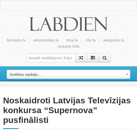
bizness.lv
ekonomika.lv
bna.lv
rits.lv
eksports.lv
nozare.info
Izvēlies sadaļu...
Noskaidroti Latvijas Televīzijas
konkursa “Supernova”
pusfinālisti