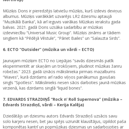
Mūziķis Dons ir pieredzējis latviešu mūziķis, kurš izdevis deviņus
albumus. Mūziķis vairākkārt uzvarējis LR2 dziesmu aptaujā
“Muzikālā Banka”, kā arī ieguvis vairākas Mūzikas ierakstu gada
balvas. 2021. gadā Dons uzsāka sadarbību ar mūzikas
izdevniecību “Universal Music Group”. Mūziķis zināms ar tādiem
singliem kā “Pēdējā Vēstule”, “Pāriet Bailes” un “Salauzta Sirds”.
6. ECTO “Outsider” (mūzika un vārdi – ECTO)
Jaunajam mūziķim ECTO no Liepājas “savās dziesmās patīk
eksperimentēt ar skaņām un trokšņiem, pludinot mūzikas žanru
robežas.” 2023. gadā iznācis mākslinieka pirmais mazalbums
“Waves”, kurā dzirdams arī radio viļņos panākumus guvušais
singls “Spotless”. Mākslinieks nesen sācis darboties jaunā mūzikas
virzienā, kas dzirdams singlā “liquid bones”.
7. EDVARDS STRAZDIŅŠ “Rock n’ Roll Supernova” (mūzika –
Edvards Strazdiņš, vārdi – Kerija Kalēja)
Dziedātājs un dziesmu autors Edvards Strazdiņš uzsācis savu
solo karjeru nesen, bet jau spējis uzrunāt klausītājus, izpildot paša
komponētas kantrī un popmūzikas dziesmas un sadarbojoties ar