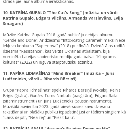
strādā pie jauna albuma ierakstīšanas.
10. KATRĪNA GUPALO “The Cat’s Song” (mūzika un vārdi –
Katrīna Gupalo, Edgars Vilcāns, Armands Varslavāns, Evija
Smagare)
Mūziķe Katrīna Gupalo 2018. gadā publicēja debijas albumu
“Gentle and Done”. Ar dziesmu “Intoxicating Caramel” māksliniece
iekļuva konkursa “Supernova” (2018) pusfinālā. Dziedātājas radītā
dziesma “Resistance”, kas veltīta Ukrainas atbalstam, bija
nominēta Latvijas sabiedrisko mediju gada balvai “Kilograms
kultūras” (2022) un ieguva starptautisku atzinību.
11. PAPĪRA LIDMAŠĪNAS “Mind Breaker” (mūzika – Juris
Ludženieks, vārdi – Rihards Bērziņš)
Grupā “Papīra lidmašīnas” spēlē Rihards Bērziņš (vokāls), Reinis
Briģis (ģitāra), Gunārs Toms Narbuts (basģitāra), Edgars Raila
(sitaminstrumenti) un Juris Ludženieks (taustiņinstrumenti).
Muzikālā apvienība 2023. gadā pievērsusies savu dziesmu
rakstīšanai un plašāku publiku iepazīstinājusi ar tādiem singliem kā
“Laiks dejot”, “Neaizej” un “Piesit kāju”.
12. PATRĪCIJA SPALE “Heaven’s Raining Down on Me”