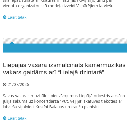
tika iepazīstināta ar Kultūras ministrijas (KM) ziņojumu par
vienota organizatoriskā modeļa izveidi Vispārējiem latviešu...
Lasīt tālāk
Liepājas vasarā izsmalcināts kamermūzikas
vakars gaidāms arī “Lielajā dzintarā”
21/07/2026
Savus vasaras muzikālos piedzīvojumus Liepājā orķestris aizsāka
jūlija sākumā uz koncertdārza “Pūt, vējiņi!” skatuves tiekoties ar
latviešu vijolnieci Kristīni Balanas un franču pianistu...
Lasīt tālāk