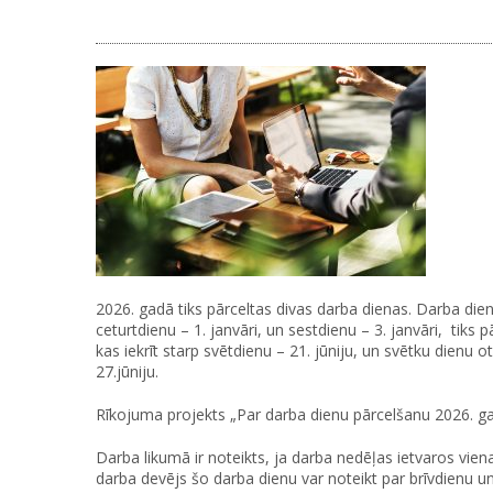
2026. gadā tiks pārceltas divas darba dienas. Darba diena 
ceturtdienu – 1. janvāri, un sestdienu – 3. janvāri, tiks 
kas iekrīt starp svētdienu – 21. jūniju, un svētku dienu o
27.jūniju.
Rīkojuma projekts „Par darba dienu pārcelšanu 2026. gad
Darba likumā ir noteikts, ja darba nedēļas ietvaros viena
darba devējs šo darba dienu var noteikt par brīvdienu un