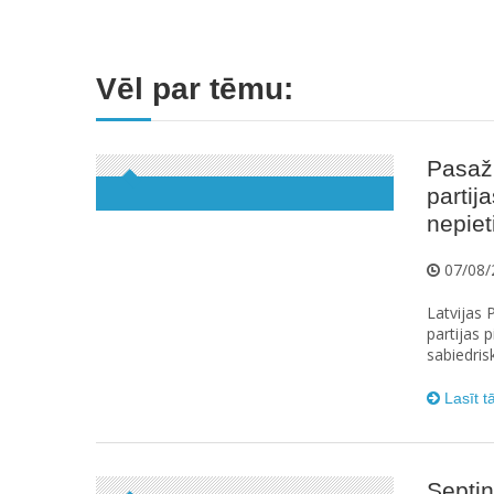
Vēl par tēmu:
Pasaži
partij
nepie
07/08/
Latvijas 
partijas
sabiedris
Lasīt t
Septiņ