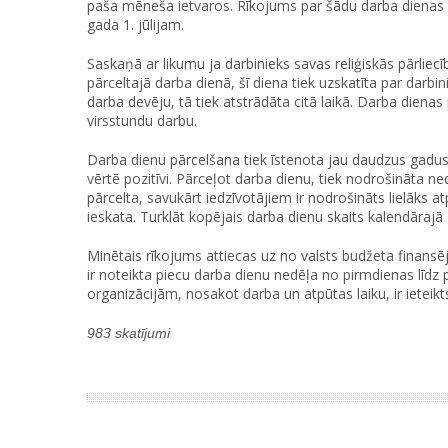
paša mēneša ietvaros. Rīkojums par šādu darba dienas p
gada 1. jūlijam.
Saskaņā ar likumu ja darbinieks savas reliģiskās pārliec
pārceltajā darba dienā, šī diena tiek uzskatīta par darb
darba devēju, tā tiek atstrādāta citā laikā. Darba dien
virsstundu darbu.
Darba dienu pārcelšana tiek īstenota jau daudzus gadus 
vērtē pozitīvi. Pārceļot darba dienu, tiek nodrošināta ne
pārcelta, savukārt iedzīvotājiem ir nodrošināts lielāks a
ieskata. Turklāt kopējais darba dienu skaits kalendārajā
Minētais rīkojums attiecas uz no valsts budžeta finansē
ir noteikta piecu darba dienu nedēļa no pirmdienas līd
organizācijām, nosakot darba un atpūtas laiku, ir ieteikt
983 skatījumi