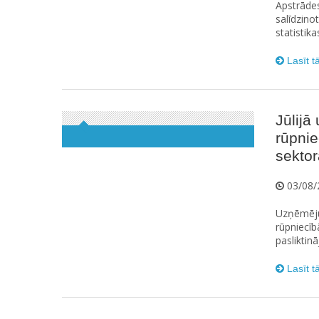
Apstrāde
salīdzino
statistika
Lasīt t
Jūlij
rūpni
sektor
03/08/
Uzņēmēju
rūpniecīb
pasliktinā
Lasīt t