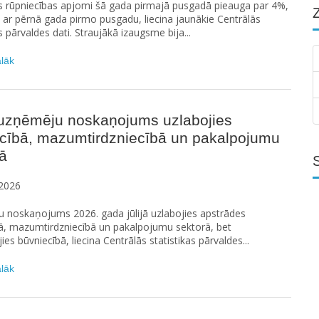
s rūpniecības apjomi šā gada pirmajā pusgadā pieauga par 4%,
t ar pērnā gada pirmo pusgadu, liecina jaunākie Centrālās
s pārvaldes dati. Straujākā izaugsme bija...
ālāk
ā uzņēmēju noskaņojums uzlabojies
ecībā, mazumtirdzniecībā un pakalpojumu
ā
2026
 noskaņojums 2026. gada jūlijā uzlabojies apstrādes
ā, mazumtirdzniecībā un pakalpojumu sektorā, bet
jies būvniecībā, liecina Centrālās statistikas pārvaldes...
ālāk