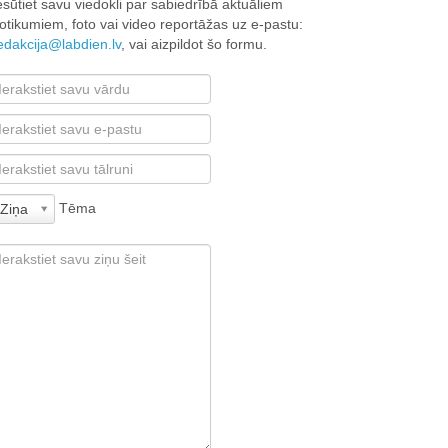
esūtiet savu viedokli par sabiedrībā aktuāliem
otikumiem, foto vai video reportāžas uz e-pastu:
edakcija@labdien.lv
, vai aizpildot šo formu.
Tēma
Ziņa