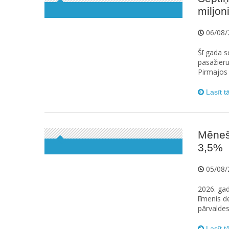
miljoni
06/08/
Šī gada s
pasažieru
Pirmajos 
Lasīt t
Mēneš
3,5%
05/08/
2026. gada
līmenis d
pārvaldes
Lasīt t