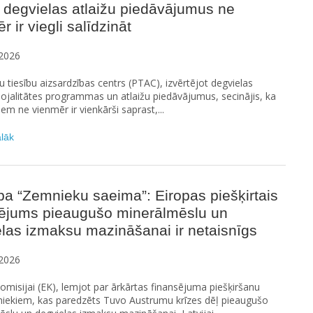
 degvielas atlaižu piedāvājumus ne
r ir viegli salīdzināt
2026
u tiesību aizsardzības centrs (PTAC), izvērtējot degvielas
 lojalitātes programmas un atlaižu piedāvājumus, secinājis, ka
iem ne vienmēr ir vienkārši saprast,...
ālāk
ba “Zemnieku saeima”: Eiropas piešķirtais
sējums pieaugušo minerālmēslu un
las izmaksu mazināšanai ir netaisnīgs
2026
omisijai (EK), lemjot par ārkārtas finansējuma piešķiršanu
niekiem, kas paredzēts Tuvo Austrumu krīzes dēļ pieaugušo