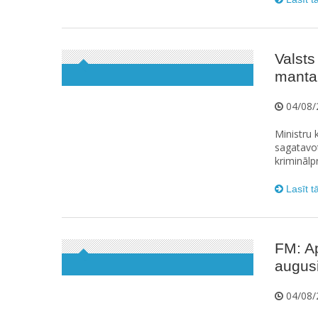
Valsts
manta
04/08/
Ministru k
sagatavot
kriminālp
Lasīt t
FM: A
augus
04/08/