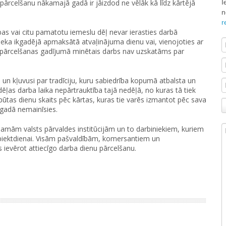
I
ārcelšanu nākamajā gadā ir jāizdod ne vēlāk kā līdz kārtējā
n
r
ības vai citu pamatotu iemeslu dēļ nevar ierasties darbā
inieka ikgadējā apmaksātā atvaļinājuma dienu vai, vienojoties ar
as pārcelšanas gadījumā minētais darbs nav uzskatāms par
un kļuvusi par tradīciju, kuru sabiedrība kopumā atbalsta un
dēļas darba laika nepārtrauktība tajā nedēļā, no kuras tā tiek
tpūtas dienu skaits pēc kārtas, kuras tie varēs izmantot pēc sava
 gadā nemainīsies.
jamām valsts pārvaldes institūcijām un to darbiniekiem, kuriem
z piektdienai. Visām pašvaldībām, komersantiem un
s ievērot attiecīgo darba dienu pārcelšanu.