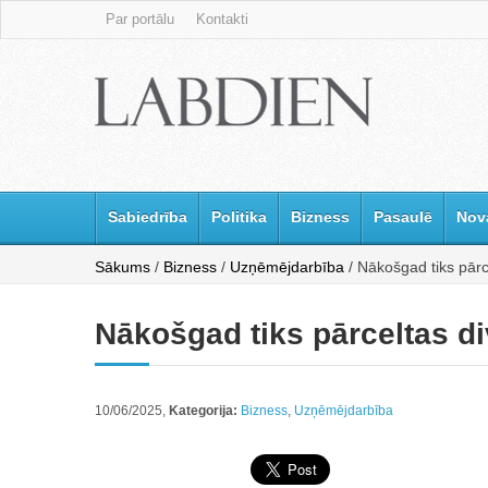
Par portālu
Kontakti
Sabiedrība
Politika
Bizness
Pasaulē
Nov
Sākums
/
Bizness
/
Uzņēmējdarbība
/ Nākošgad tiks pārc
Nākošgad tiks pārceltas d
10/06/2025,
Kategorija:
Bizness
,
Uzņēmējdarbība