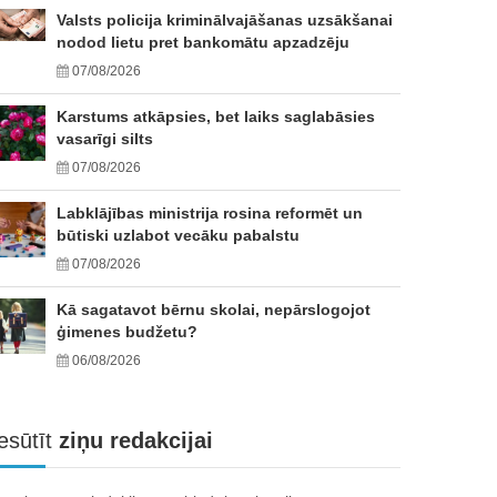
Valsts policija kriminālvajāšanas uzsākšanai
nodod lietu pret bankomātu apzadzēju
07/08/2026
Karstums atkāpsies, bet laiks saglabāsies
vasarīgi silts
07/08/2026
Labklājības ministrija rosina reformēt un
būtiski uzlabot vecāku pabalstu
07/08/2026
Kā sagatavot bērnu skolai, nepārslogojot
ģimenes budžetu?
06/08/2026
esūtīt
ziņu redakcijai