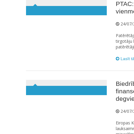
PTAC:
vienmē
24/07/
Patērētāj
tirgotāju
patērētāj
Lasīt t
Biedrī
finan
degvie
24/07/
Eiropas K
lauksaim