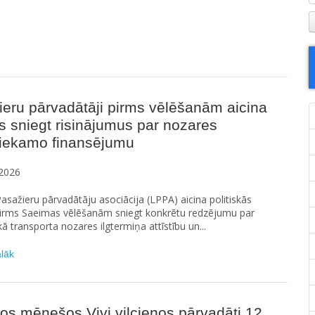
eru pārvadātāji pirms vēlēšanām aicina
as sniegt risinājumus par nozares
tiekamo finansējumu
2026
Pasažieru pārvadātāju asociācija (LPPA) aicina politiskās
 pirms Saeimas vēlēšanām sniegt konkrētu redzējumu par
kā transporta nozares ilgtermiņa attīstību un...
ālāk
os mēnešos Vivi vilcienos pārvadāti 12