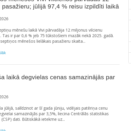
 pasažieru; jūlijā 97,4 % reisu izpildīti laikā
2026
eptiņu mēnešu laikā Vivi pārvadāja 12 miljonus vilcienu
. Tas ir par 0,6 % jeb 75 tūkstošiem mazāk nekā 2025. gadā.
septiņos mēnešos lielākais pasažieru skaita...
ālāk
a laikā degvielas cenas samazinājās par
2026
 jūlijā, salīdzinot ar šī gada jūniju, vidējais patēriņa cenu
egvielai samazinājās par 3,5%, liecina Centrālās statistikas
 (CSP) dati. Būtiskākā ietekme uz...
ālāk