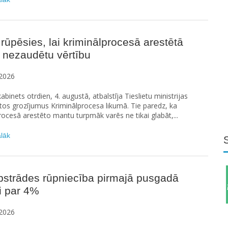
 rūpēsies, lai kriminālprocesā arestētā
 nezaudētu vērtību
2026
abinets otrdien, 4. augustā, atbalstīja Tieslietu ministrijas
os grozījumus Kriminālprocesa likumā. Tie paredz, ka
rocesā arestēto mantu turpmāk varēs ne tikai glabāt,...
ālāk
pstrādes rūpniecība pirmajā pusgadā
i par 4%
2026