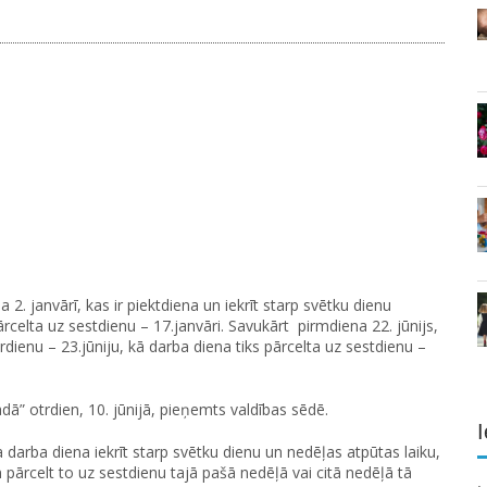
2. janvārī, kas ir piektdiena un iekrīt starp svētku dienu
pārcelta uz sestdienu – 17.janvāri. Savukārt pirmdiena 22. jūnijs,
trdienu – 23.jūniju, kā darba diena tiks pārcelta uz sestdienu –
ā” otrdien, 10. jūnijā, pieņemts valdības sēdē.
I
 darba diena iekrīt starp svētku dienu un nedēļas atpūtas laiku,
 pārcelt to uz sestdienu tajā pašā nedēļā vai citā nedēļā tā