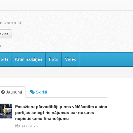
nozare.info
klēt
a
orts
Kriminālziņas
Foto
Video
Jaunumi
Šķirkļi
Pasažieru pārvadātāji pirms vēlēšanām aicina
partijas sniegt risinājumus par nozares
nepietiekamo finansējumu
07/08/2026