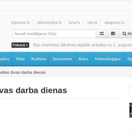
bizness.lv
ekonomika.lv
bna.lv
rits.lv
eksports.lv
Me
Kas mainīsies alkohola iegādē veikalos no 1. august
Fokusā
ados
Vide
Kultūra
Sievietēm
Auto
Tehnoloģijas
Sp
eltas divas darba dienas
ivas darba dienas