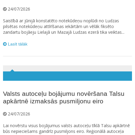
24/07/2026
Saistībā ar jūnijā konstatēto notekūdeņu noplūdi no Ludzas
pilsētas notekūdeņu attīrīšanas iekārtām un vēlāk fiksēto
zandartu bojāeju Lielajā un Mazajā Ludzas ezerā tika veiktas...
Lasīt tālāk
Valsts autoceļu bojājumu novēršana Talsu
apkārtnē izmaksās pusmiljonu eiro
24/07/2026
Lai novērstu visus bojājumus valsts autoceļu tīklā Talsu apkārtnē
būs nepieciešams gandrīz pusmiljons eiro. Reģionālā autoceļa