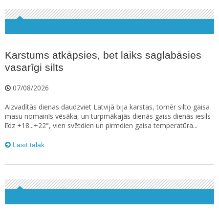
Karstums atkāpsies, bet laiks saglabāsies
vasarīgi silts
07/08/2026
Aizvadītās dienas daudzviet Latvijā bija karstas, tomēr silto gaisa
masu nomainīs vēsāka, un turpmākajās dienās gaiss dienās iesils
līdz +18...+22°, vien svētdien un pirmdien gaisa temperatūra...
Lasīt tālāk