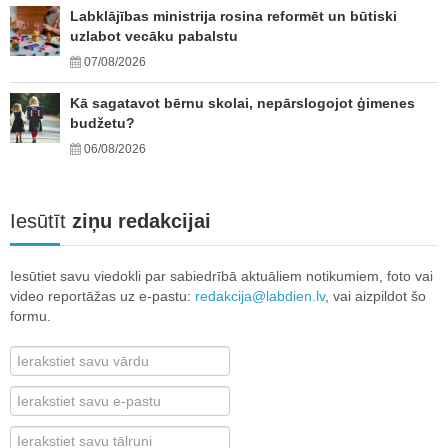
Labklājības ministrija rosina reformēt un būtiski
uzlabot vecāku pabalstu
07/08/2026
Kā sagatavot bērnu skolai, nepārslogojot ģimenes
budžetu?
06/08/2026
Iesūtīt
ziņu redakcijai
Iesūtiet savu viedokli par sabiedrībā aktuāliem notikumiem, foto vai
video reportāžas uz e-pastu:
redakcija@labdien.lv
, vai aizpildot šo
formu.