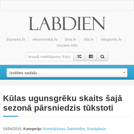
bizness.lv
ekonomika.lv
bna.lv
rits.lv
eksports.lv
nozare.info
Izvēlies sadaļu...
Kūlas ugunsgrēku skaits šajā
sezonā pārsniedzis tūkstoti
04/04/2016,
Kategorija:
Kriminālziņas
,
Sabiedrība
,
Svarīgākais