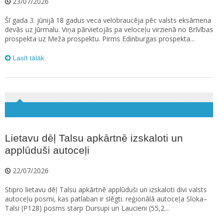
23/07/2026
Šī gada 3. jūnijā 18 gadus veca velobraucēja pēc valsts eksāmena
devās uz Jūrmalu. Viņa pārvietojās pa veloceļu virzienā no Brīvības
prospekta uz Meža prospektu. Pirms Edinburgas prospekta...
Lasīt tālāk
Lietavu dēļ Talsu apkārtnē izskaloti un
applūduši autoceļi
22/07/2026
Stipro lietavu dēļ Talsu apkārtnē applūduši un izskaloti divi valsts
autoceļu posmi, kas patlaban ir slēgti. reģionālā autoceļa Sloka–
Talsi (P128) posms starp Dursupi un Laucieni (55,2...