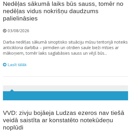
Nedēļas sākumā laiks būs sauss, tomēr no
nedēļas vidus nokrišņu daudzums
palielināsies
03/08/2026
Darba nedēļas sākumā sinoptisko situāciju mūsu teritorijā noteiks
anticiklona darbība – pirmdien un otrdien saule bieži mīsies ar
mākoņiem, tomēr laiks saglabāsies sauss un vējš būs...
Lasīt tālāk
VVD: zivju bojāeja Ludzas ezeros nav tiešā
veidā saistīta ar konstatēto notekūdeņu
noplūdi