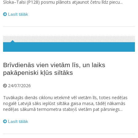
Sloka–Talsi (P128) posmu plānots atjaunot četru līdz piecu...
Lasīt tālāk
Brīvdienās vien vietām līs, un laiks
pakāpeniski kļūs siltāks
24/07/2026
Tuvākajās dienās ciklonu ietekmē vēl vietām līs, toties nedēļas
nogalē Latvijā sāks ieplūst siltāka gaisa masa, tādēļ nākamās
nedēļas sākumā termometra stabiņš vietām pat pārsniegs...
Lasīt tālāk