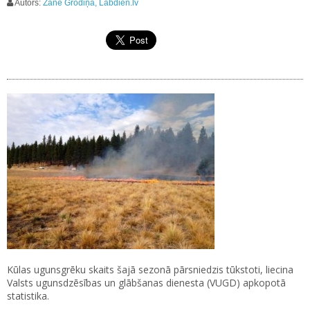
Autors:
Zane Grodiņa, Labdien.lv
Kūlas ugunsgrēku skaits šajā sezonā pārsniedzis tūkstoti, liecina
Valsts ugunsdzēsības un glābšanas dienesta (VUGD) apkopotā
statistika.