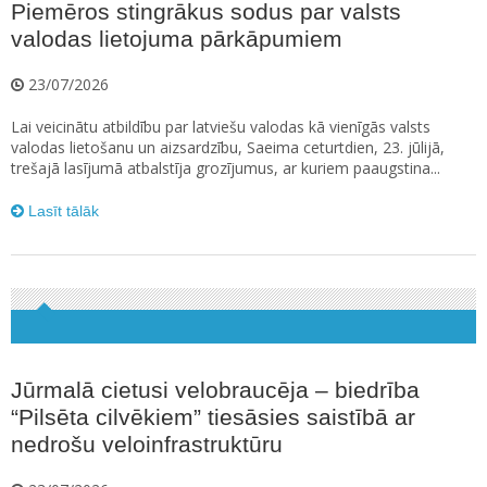
Piemēros stingrākus sodus par valsts
valodas lietojuma pārkāpumiem
23/07/2026
Lai veicinātu atbildību par latviešu valodas kā vienīgās valsts
valodas lietošanu un aizsardzību, Saeima ceturtdien, 23. jūlijā,
trešajā lasījumā atbalstīja grozījumus, ar kuriem paaugstina...
Lasīt tālāk
Jūrmalā cietusi velobraucēja – biedrība
“Pilsēta cilvēkiem” tiesāsies saistībā ar
nedrošu veloinfrastruktūru