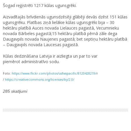
Šogad reģistrēti 1217 kūlas ugunsgrēki.
Aizvadītajās brīvdienās ugunsdzēsēji glābēji devās dzēst 151 kūlas
ugunsgrēku. Platības ziņā lielākie kūlas ugunsgrēki bija – 30
hektāru platībā Auces novada Lielauces pagastā, Vecumnieku
novada Bārbeles pagastā;15 hektāru platībā pērnā zāle dega
Daugavpils novada Naujenes pagastā; bet septiņu hektāru platībā
– Daugavpils novada Laucesas pagastā.
Kūlas dedzināšana Latvija ir aizliegta un par to var
piemērot administratīvo sodu.
Foto:
https://www.flickr.com/photos/usfwspacific/8120428219/
r
/
https://creativecommons.org/licenses/by/2.0/
285 skatījumi