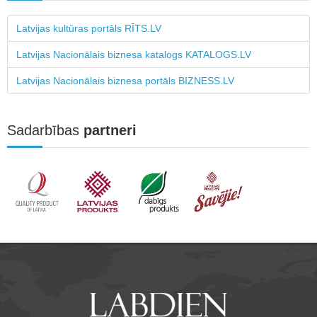
Latvijas kultūras portāls RĪTS.LV
Latvijas Nacionālais biznesa katalogs KATALOGS.LV
Latvijas Nacionālais biznesa portāls BIZNESS.LV
Sadarbības
partneri