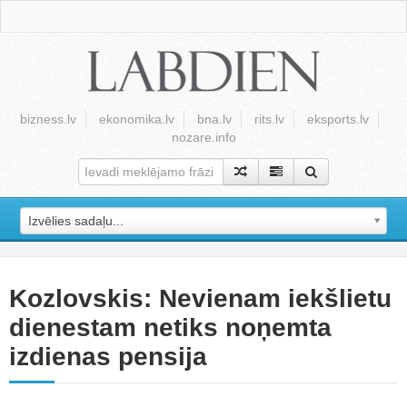
bizness.lv
ekonomika.lv
bna.lv
rits.lv
eksports.lv
nozare.info
Izvēlies sadaļu...
Kozlovskis: Nevienam iekšlietu
dienestam netiks noņemta
izdienas pensija