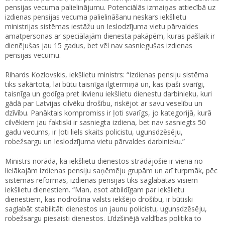
pensijas vecuma palielinājumu. Potenciālās izmaiņas attiecībā uz
izdienas pensijas vecuma palielināšanu neskars iekšlietu
ministrijas sistēmas iestāžu un Ieslodzījuma vietu pārvaldes
amatpersonas ar speciālajām dienesta pakāpēm, kuras pašlaik ir
dienējušas jau 15 gadus, bet vēl nav sasniegušas izdienas
pensijas vecumu.
Rihards Kozlovskis, iekšlietu ministrs: “Izdienas pensiju sistēma
tiks sakārtota, lai būtu taisnīga ilgtermiņā un, kas īpaši svarīgi,
taisnīga un godīga pret ikvienu iekšlietu dienestu darbinieku, kuri
gādā par Latvijas cilvēku drošību, riskējot ar savu veselību un
dzīvību. Panāktais kompromiss ir ļoti svarīgs, jo kategorijā, kurā
cilvēkiem jau faktiski ir sasniegta izdiena, bet nav sasniegts 50
gadu vecums, ir ļoti liels skaits policistu, ugunsdzēsēju,
robežsargu un Ieslodzījuma vietu pārvaldes darbinieku.”
Ministrs norāda, ka iekšlietu dienestos strādājošie ir viena no
lielākajām izdienas pensiju saņēmēju grupām un arī turpmāk, pēc
sistēmas reformas, izdienas pensijas tiks saglabātas visiem
iekšlietu dienestiem. “Man, esot atbildīgam par iekšlietu
dienestiem, kas nodrošina valsts iekšējo drošību, ir būtiski
saglabāt stabilitāti dienestos un jaunu policistu, ugunsdzēsēju,
robežsargu piesaisti dienestos. Līdzšinējā valdības politika to