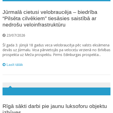
Jūrmalā cietusi velobraucēja – biedrība
“Pilsēta cilvēkiem” tiesāsies saistībā ar
nedrošu veloinfrastruktūru
23/07/2026
Šī gada 3. jūnijā 18 gadus veca velobraucēja pēc valsts eksāmena
devās uz Jūrmalu. Viņa pārvietojās pa veloceļu virzienā no Brīvības
prospekta uz Meža prospektu. Pirms Edinburgas prospekta...
Lasīt tālāk
Rīgā sākti darbi pie jaunu luksoforu objektu
izbūves