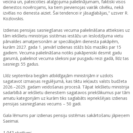
veicina un, pateicoties atalgojuma palielinājumam, faktiski visos
dienestos novērojams, ka tiem pievienojas vairāk cilvēku, nekā
izvēlas no dienesta aiziet. Šai tendencei ir jāsaglabājas,” uzsver R.
Kozlovskis.
Izdienas pensijas sasniegšanas vecuma palielināšana attieksies uz
tām iekšlietu ministrijas sistēmas iestāžu un Ieslodzījuma vietu
pārvaldes amatpersonām ar speciālajām dienesta pakāpēm,
kurām 2027. gada 1. janvārī izdienas stāžs būs mazāks par 15
gadiem. Vecuma palielināšana notiks pakāpeniski desmit gadu
garumā, palielinot vecuma slieksni par pusgadu reizi gadā, līdz tas
sasniegs 55 gadus.
Līdz septembra beigām atbildīgajām ministrijām ir uzdots
sagatavot izmaiņas regulējumā, kas tiktu iekļauts valsts budžeta
2026.–2029. gadam veidošanas procesā. Tāpat Iekšlietu ministrija
sadarbībā ar iekšlietu dienestiem sagatavos priekšlikumus par tām
amatu kategorijām uz kurām tiks saglabāts iepriekšējais izdienas
pensijas sasniegšanas vecums – 50 gadi.
Gala lēmums par izdienas pensiju sistēmas sakārtošanu jāpieņem
Saeimai.
1,042 skatījumi