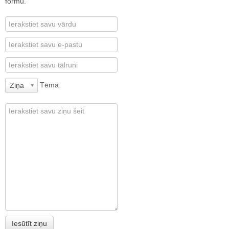
formu.
Tēma
Ziņa