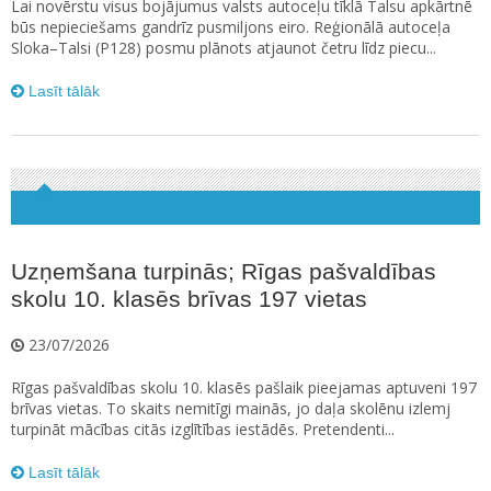
Lai novērstu visus bojājumus valsts autoceļu tīklā Talsu apkārtnē
būs nepieciešams gandrīz pusmiljons eiro. Reģionālā autoceļa
Sloka–Talsi (P128) posmu plānots atjaunot četru līdz piecu...
Lasīt tālāk
Uzņemšana turpinās; Rīgas pašvaldības
skolu 10. klasēs brīvas 197 vietas
23/07/2026
Rīgas pašvaldības skolu 10. klasēs pašlaik pieejamas aptuveni 197
brīvas vietas. To skaits nemitīgi mainās, jo daļa skolēnu izlemj
turpināt mācības citās izglītības iestādēs. Pretendenti...
Lasīt tālāk