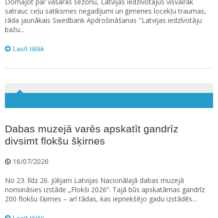
Domājot par vasaras sezonu, Latvijas iedzīvotājus visvairāk
satrauc ceļu satiksmes negadījumi un ģimenes locekļu traumas,
rāda jaunākais Swedbank Apdrošināšanas "Latvijas iedzīvotāju
bažu...
Lasīt tālāk
Dabas muzejā varēs apskatīt gandrīz
divsimt flokšu šķirnes
16/07/2026
No 23. līdz 26. jūlijam Latvijas Nacionālajā dabas muzejā
norisināsies izstāde „Flokši 2026”. Tajā būs apskatāmas gandrīz
200 flokšu šķirnes – arī tādas, kas iepriekšējo gadu izstādēs...