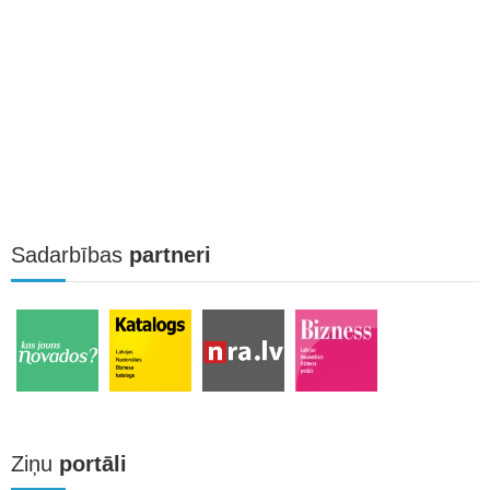
Sadarbības
partneri
Ziņu
portāli