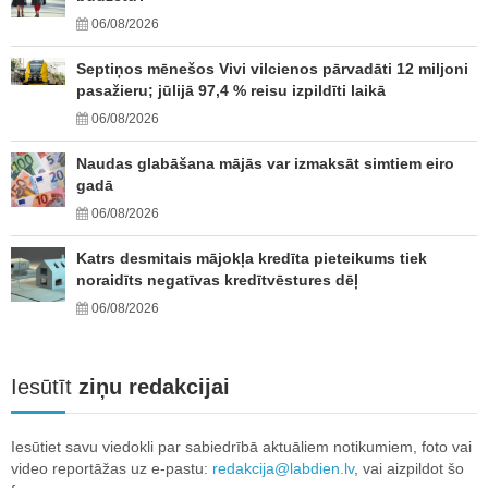
06/08/2026
Septiņos mēnešos Vivi vilcienos pārvadāti 12 miljoni
pasažieru; jūlijā 97,4 % reisu izpildīti laikā
06/08/2026
Naudas glabāšana mājās var izmaksāt simtiem eiro
gadā
06/08/2026
Katrs desmitais mājokļa kredīta pieteikums tiek
noraidīts negatīvas kredītvēstures dēļ
06/08/2026
Iesūtīt
ziņu redakcijai
Iesūtiet savu viedokli par sabiedrībā aktuāliem notikumiem, foto vai
video reportāžas uz e-pastu:
redakcija@labdien.lv
, vai aizpildot šo