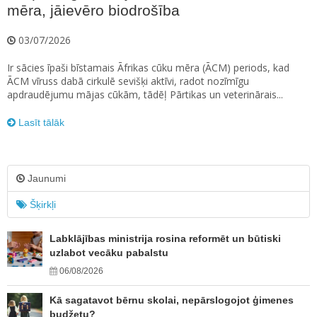
mēra, jāievēro biodrošība
03/07/2026
Ir sācies īpaši bīstamais Āfrikas cūku mēra (ĀCM) periods, kad
ĀCM vīruss dabā cirkulē sevišķi aktīvi, radot nozīmīgu
apdraudējumu mājas cūkām, tādēļ Pārtikas un veterinārais...
Lasīt tālāk
Jaunumi
Šķirkļi
Labklājības ministrija rosina reformēt un būtiski
uzlabot vecāku pabalstu
06/08/2026
Kā sagatavot bērnu skolai, nepārslogojot ģimenes
budžetu?