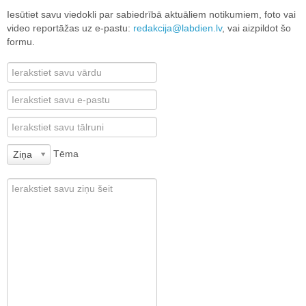
Iesūtiet savu viedokli par sabiedrībā aktuāliem notikumiem, foto vai
video reportāžas uz e-pastu:
redakcija@labdien.lv
, vai aizpildot šo
formu.
Tēma
Ziņa