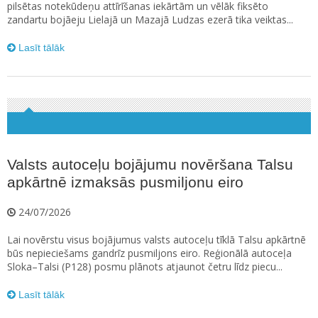
pilsētas notekūdeņu attīrīšanas iekārtām un vēlāk fiksēto
zandartu bojāeju Lielajā un Mazajā Ludzas ezerā tika veiktas...
Lasīt tālāk
Valsts autoceļu bojājumu novēršana Talsu
apkārtnē izmaksās pusmiljonu eiro
24/07/2026
Lai novērstu visus bojājumus valsts autoceļu tīklā Talsu apkārtnē
būs nepieciešams gandrīz pusmiljons eiro. Reģionālā autoceļa
Sloka–Talsi (P128) posmu plānots atjaunot četru līdz piecu...
Lasīt tālāk