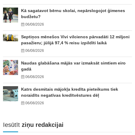
Kā sagatavot bērnu skolai, nepārslogojot ģimenes
budžetu?
06/08/2026
Septiņos mēnešos Vivi vilcienos pārvadāti 12 miljoni
pasažieru; jūlijā 97,4 % reisu izpildīti laikā
06/08/2026
Naudas glabāšana mājās var izmaksāt simtiem eiro
gadā
06/08/2026
Katrs desmitais mājokļa kredīta pieteikums tiek
noraidīts negatīvas kredītvēstures dēļ
06/08/2026
Iesūtīt
ziņu redakcijai