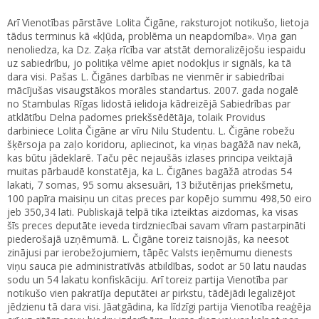
Arī Vienotības pārstāve Lolita Čigāne, raksturojot notikušo, lietoja
tādus terminus kā «kļūda, problēma un neapdomība». Viņa gan
nenoliedza, ka Dz. Zaķa rīcība var atstāt demoralizējošu iespaidu
uz sabiedrību, jo politiķa vēlme apiet nodokļus ir signāls, ka tā
dara visi. Pašas L. Čigānes darbības ne vienmēr ir sabiedrībai
mācījušas visaugstākos morāles standartus. 2007. gada nogalē
no Stambulas Rīgas lidostā ielidoja kādreizējā Sabiedrības par
atklātību Delna padomes priekšsēdētāja, tolaik Providus
darbiniece Lolita Čigāne ar vīru Nilu Studentu. L. Čigāne robežu
šķērsoja pa zaļo koridoru, apliecinot, ka viņas bagāžā nav nekā,
kas būtu jādeklarē. Taču pēc nejaušās izlases principa veiktajā
muitas pārbaudē konstatēja, ka L. Čigānes bagāžā atrodas 54
lakati, 7 somas, 95 somu aksesuāri, 13 bižutērijas priekšmetu,
100 papīra maisiņu un citas preces par kopējo summu 498,50 eiro
jeb 350,34 lati. Publiskajā telpā tika izteiktas aizdomas, ka visas
šīs preces deputāte ieveda tirdzniecībai savam vīram pastarpināti
piederošajā uzņēmumā. L. Čigāne toreiz taisnojās, ka neesot
zinājusi par ierobežojumiem, tāpēc Valsts ieņēmumu dienests
viņu sauca pie administratīvās atbildības, sodot ar 50 latu naudas
sodu un 54 lakatu konfiskāciju. Arī toreiz partija Vienotība par
notikušo vien pakratīja deputātei ar pirkstu, tādējādi legalizējot
jēdzienu tā dara visi. Jāatgādina, ka līdzīgi partija Vienotība reaģēja