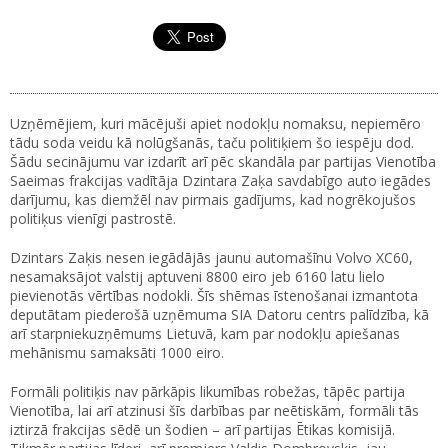
Uzņēmējiem, kuri mācējuši apiet nodokļu nomaksu, nepiemēro
tādu soda veidu kā nolūgšanās, taču politiķiem šo iespēju dod.
Šādu secinājumu var izdarīt arī pēc skandāla par partijas Vienotība
Saeimas frakcijas vadītāja Dzintara Zaķa savdabīgo auto iegādes
darījumu, kas diemžēl nav pirmais gadījums, kad nogrēkojušos
politiķus vienīgi pastrostē.
Dzintars Zaķis nesen iegādājās jaunu automašīnu Volvo XC60,
nesamaksājot valstij aptuveni 8800 eiro jeb 6160 latu lielo
pievienotās vērtības nodokli. Šīs shēmas īstenošanai izmantota
deputātam piederošā uzņēmuma SIA Datoru centrs palīdzība, kā
arī starpniekuzņēmums Lietuvā, kam par nodokļu apiešanas
mehānismu samaksāti 1000 eiro.
Formāli politiķis nav pārkāpis likumības robežas, tāpēc partija
Vienotība, lai arī atzinusi šīs darbības par neētiskām, formāli tās
iztirzā frakcijas sēdē un šodien – arī partijas Ētikas komisijā.