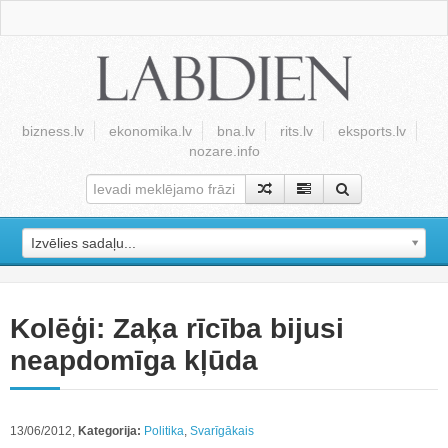
bizness.lv
ekonomika.lv
bna.lv
rits.lv
eksports.lv
nozare.info
Izvēlies sadaļu...
Kolēģi: Zaķa rīcība bijusi
neapdomīga kļūda
13/06/2012,
Kategorija:
Politika
,
Svarīgākais