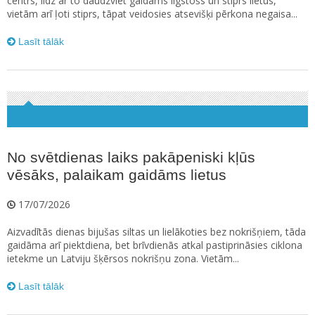
centrs, līdz ar to daudzviet gaidāms ilgstošs un stiprs lietus,
vietām arī ļoti stiprs, tāpat veidosies atsevišķi pērkona negaisa...
Lasīt tālāk
No svētdienas laiks pakāpeniski kļūs
vēsāks, palaikam gaidāms lietus
17/07/2026
Aizvadītās dienas bijušas siltas un lielākoties bez nokrišņiem, tāda
gaidāma arī piektdiena, bet brīvdienās atkal pastiprināsies ciklona
ietekme un Latviju šķērsos nokrišņu zona. Vietām...
Lasīt tālāk