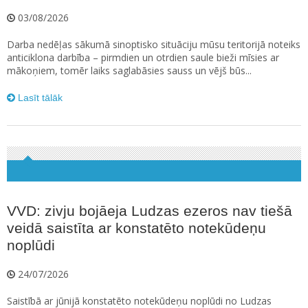
03/08/2026
Darba nedēļas sākumā sinoptisko situāciju mūsu teritorijā noteiks
anticiklona darbība – pirmdien un otrdien saule bieži mīsies ar
mākoņiem, tomēr laiks saglabāsies sauss un vējš būs...
Lasīt tālāk
VVD: zivju bojāeja Ludzas ezeros nav tiešā
veidā saistīta ar konstatēto notekūdeņu
noplūdi
24/07/2026
Saistībā ar jūnijā konstatēto notekūdeņu noplūdi no Ludzas