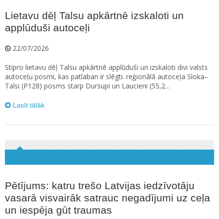
Lietavu dēļ Talsu apkārtnē izskaloti un
applūduši autoceļi
22/07/2026
Stipro lietavu dēļ Talsu apkārtnē applūduši un izskaloti divi valsts
autoceļu posmi, kas patlaban ir slēgti. reģionālā autoceļa Sloka–
Talsi (P128) posms starp Dursupi un Laucieni (55,2...
Lasīt tālāk
Pētījums: katru trešo Latvijas iedzīvotāju
vasarā visvairāk satrauc negadījumi uz ceļa
un iespēja gūt traumas