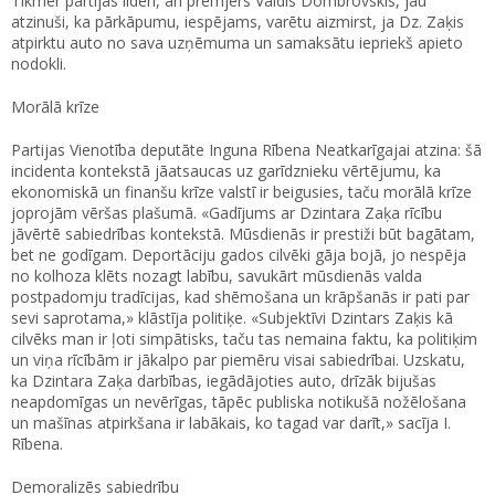
Tikmēr partijas līderi, arī premjers Valdis Dombrovskis, jau
atzinuši, ka pārkāpumu, iespējams, varētu aizmirst, ja Dz. Zaķis
atpirktu auto no sava uzņēmuma un samaksātu iepriekš apieto
nodokli.
Morālā krīze
Partijas Vienotība deputāte Inguna Rībena Neatkarīgajai atzina: šā
incidenta kontekstā jāatsaucas uz garīdznieku vērtējumu, ka
ekonomiskā un finanšu krīze valstī ir beigusies, taču morālā krīze
joprojām vēršas plašumā. «Gadījums ar Dzintara Zaķa rīcību
jāvērtē sabiedrības kontekstā. Mūsdienās ir prestiži būt bagātam,
bet ne godīgam. Deportāciju gados cilvēki gāja bojā, jo nespēja
no kolhoza klēts nozagt labību, savukārt mūsdienās valda
postpadomju tradīcijas, kad shēmošana un krāpšanās ir pati par
sevi saprotama,» klāstīja politiķe. «Subjektīvi Dzintars Zaķis kā
cilvēks man ir ļoti simpātisks, taču tas nemaina faktu, ka politiķim
un viņa rīcībām ir jākalpo par piemēru visai sabiedrībai. Uzskatu,
ka Dzintara Zaķa darbības, iegādājoties auto, drīzāk bijušas
neapdomīgas un nevērīgas, tāpēc publiska notikušā nožēlošana
un mašīnas atpirkšana ir labākais, ko tagad var darīt,» sacīja I.
Rībena.
Demoralizēs sabiedrību