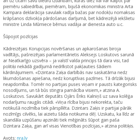
arī uz citām savu biedru izdarībām, kuras diez vai var kalpot par
piemēru sabiedrībai, piemēram, bijušā ekonomikas ministra Arta
Kampara deklarācija savulaik radīja bažas par nodokļu nomaksas
krāpšanos dzīvokļa pārdošanas darījumā, bet kādreizējā iekšlietu
ministre Linda Mūrniece bērnus vadāja ar dienesta auto u.c.
Šūpojot pozīcijas
Kādreizējais Korupcijas novēršanas un apkarošanas biroja
vadītājs, pašreizējais parlamentārietis Aleksejs Loskutovs sarunā
ar Neatkarīgo uzsvēra – ja valstī valda princips tā dara visi, tad
politiķi nekādā gadījumā nedrīkstot pakļauties šādiem
kārdinājumiem. «Dzintara Zaķa darbībās nav saskatāma nedz
likumdošanas apiešana, nedz koruptīvas pazīmes. Tā drīzāk bijusi
neapdomība. Tomēr no partijas puses viņam ir pausts kategorisks
nosodījums, un tā būs stingra pamācība visiem,» atzina A.
Loskutovs. Savukārt deputāts Ojārs Ēriks Kalniņš uz sava kolēģa
nodarījumu raugās citādi. «Viņa rīcība bijusi nekorekta, taču
notikušā nozīmība tiek pārspīlēta. Dzintars Zaķis ir partijai pārāk
nozīmīgs cilvēks, lai aizietu šāda notikuma dēļ. Uzskatu, ka līdz ar
skandāla uzpūšanu apzināti tiek mēģināts šūpot gan paša
Dzintara Zaķa, gan arī visas Vienotības pozīcijas,» atzina politiķis.
Avots:
nra.lv