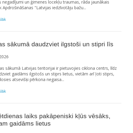
s negadījumi un ģimenes locekļu traumas, rāda jaunākais
Apdrošināšanas "Latvijas iedzīvotāju bažu...
ālāk
s sākumā daudzviet ilgstoši un stipri līs
2026
s sākumā Latvijas teritorijai ir pietuvojies ciklona centrs, līdz
zviet gaidāms ilgstošs un stiprs lietus, vietām arī ļoti stiprs,
dosies atsevišķi pērkona negaisa...
ālāk
tdienas laiks pakāpeniski kļūs vēsāks,
am gaidāms lietus