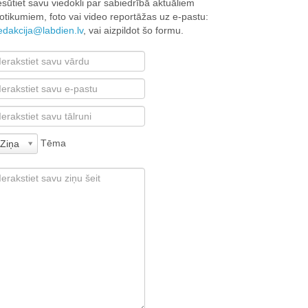
esūtiet savu viedokli par sabiedrībā aktuāliem
otikumiem, foto vai video reportāžas uz e-pastu:
edakcija@labdien.lv
, vai aizpildot šo formu.
Tēma
Ziņa