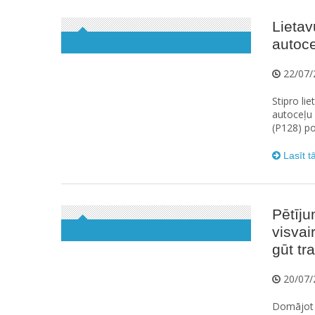
Lietav
autoce
22/07/
Stipro li
autoceļu 
(P128) po
Lasīt t
Pētīju
visvai
gūt t
20/07/
Domājot p