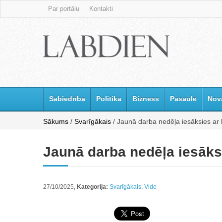
Par portālu
Kontakti
Sabiedrība
Politika
Bizness
Pasaulē
Nov
Sākums
/
Svarīgākais
/ Jaunā darba nedēļa iesāksies ar l
Jaunā darba nedēļa iesāksi
27/10/2025,
Kategorija:
Svarīgākais
,
Vide