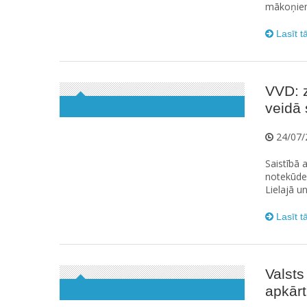
mākoņiem,
Lasīt t
VVD: z
veidā 
24/07/
Saistībā 
notekūdeņ
Lielajā u
Lasīt t
Valsts
apkārt