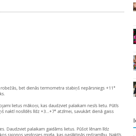
 robežās, bet dienās termometra stabiņš nepārsniegs +11°
ks.
ojami lietus mākoņi, kas daudzviet palaikam nesīs lietu. Pūtīs
š naktī noslīdēs līdz +3…+7° atzīmei, savukārt dienā gaiss
I
es. Daudzviet palaikam gaidāms lietus. Pūšot lēnam līdz
os rajonos veidosies migla, kas pasliktinās redzamību. Naktīs