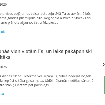
2026
stu visus bojājumus valsts autoceļu tīklā Talsu apkārtnē būs
ams gandrīz pusmiljons eiro. Reģionālā autoceļa Sloka–Talsi
smu plānots atjaunot četru līdz piecu...
ālāk
enās vien vietām līs, un laiks pakāpeniski
iltāks
2026
 dienās ciklonu ietekmē vēl vietām līs, toties nedēļas nogalē
āks ieplūst siltāka gaisa masa, tādēļ nākamās nedēļas sākumā
a stabiņš vietām pat pārsniegs...
ālāk