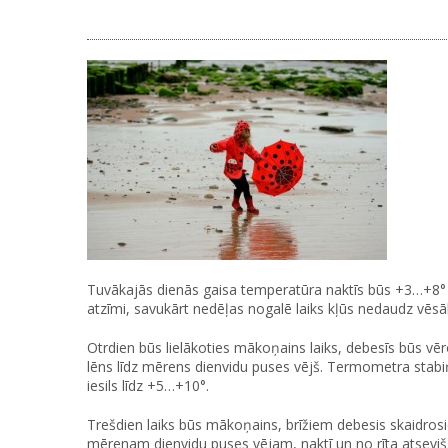
Tuvākajās dienās gaisa temperatūra naktīs būs +3…+8°
atzīmi, savukārt nedēļas nogalē laiks kļūs nedaudz vēsā
Otrdien būs lielākoties mākoņains laiks, debesīs būs vēr
lēns līdz mērens dienvidu puses vējš. Termometra stabiņ
iesils līdz +5…+10°.
Trešdien laiks būs mākoņains, brīžiem debesis skaidrosi
mērenam dienvidu puses vējam, naktī un no rīta atsevišķ