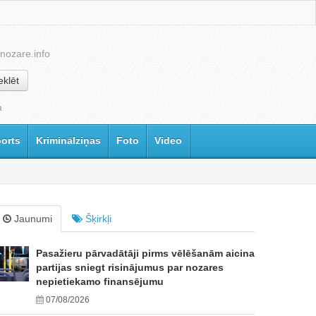
nozare.info
klēt
a
orts
Kriminālziņas
Foto
Video
Jaunumi
Šķirkļi
Pasažieru pārvadātāji pirms vēlēšanām aicina
partijas sniegt risinājumus par nozares
nepietiekamo finansējumu
07/08/2026