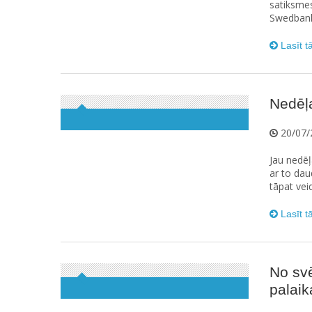
satiksme
Swedbank 
Lasīt t
Nedēļa
20/07/
Jau nedēļa
ar to daud
tāpat vei
Lasīt t
No svē
palaik