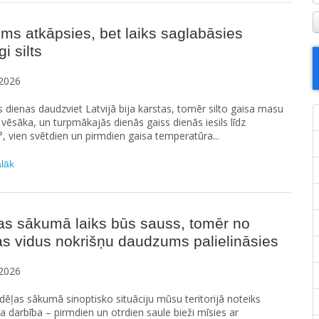
ms atkāpsies, bet laiks saglabāsies
i silts
2026
s dienas daudzviet Latvijā bija karstas, tomēr silto gaisa masu
vēsāka, un turpmākajās dienās gaiss dienās iesils līdz
°, vien svētdien un pirmdien gaisa temperatūra...
ālāk
as sākumā laiks būs sauss, tomēr no
s vidus nokrišņu daudzums palielināsies
2026
ēļas sākumā sinoptisko situāciju mūsu teritorijā noteiks
na darbība – pirmdien un otrdien saule bieži mīsies ar