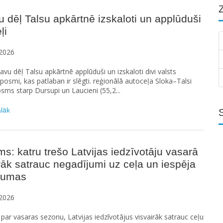
u dēļ Talsu apkārtnē izskaloti un applūduši
ļi
2026
etavu dēļ Talsu apkārtnē applūduši un izskaloti divi valsts
posmi, kas patlaban ir slēgti. reģionālā autoceļa Sloka–Talsi
sms starp Dursupi un Laucieni (55,2...
ālāk
ms: katru trešo Latvijas iedzīvotāju vasarā
rāk satrauc negadījumi uz ceļa un iespēja
raumas
2026
ar vasaras sezonu, Latvijas iedzīvotājus visvairāk satrauc ceļu