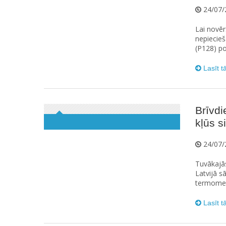
24/07/
Lai novēr
nepiecieš
(P128) po
Lasīt t
Brīvdi
kļūs s
24/07/
Tuvākajās
Latvijā s
termometr
Lasīt t