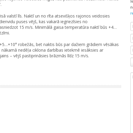
I
.
n
r
sā valstī līs. Naktī un no rīta atsevišķos rajonos veidosies
dienvidu puses vējš, kas vakarā iegriezīsies no
sasniedzot 15 m/s. Minimālā gaisa temperatūra naktī būs +4…
zīmi.
 +5…+10° robežās, bet naktis būs par dažiem grādiem vēsākas
u nākamā nedēļa ciklona darbības ietekmē iesāksies ar
jains – vējš pastiprināsies brāzmās līdz 15 m/s.