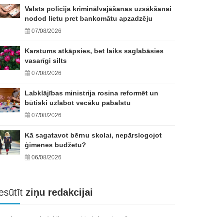
Valsts policija kriminālvajāšanas uzsākšanai
nodod lietu pret bankomātu apzadzēju
07/08/2026
Karstums atkāpsies, bet laiks saglabāsies
vasarīgi silts
07/08/2026
Labklājības ministrija rosina reformēt un
būtiski uzlabot vecāku pabalstu
07/08/2026
Kā sagatavot bērnu skolai, nepārslogojot
ģimenes budžetu?
06/08/2026
esūtīt
ziņu redakcijai