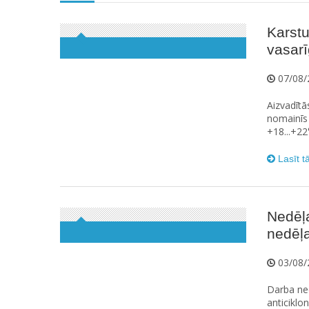
Karstu
vasarīg
07/08/
Aizvadītā
nomainīs 
+18...+22
Lasīt t
Nedēļ
nedēļa
03/08/
Darba ned
anticiklo