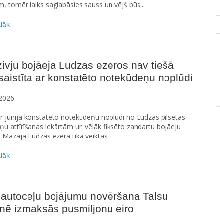
 tomēr laiks saglabāsies sauss un vējš būs...
ālāk
ivju bojāeja Ludzas ezeros nav tiešā
saistīta ar konstatēto notekūdeņu noplūdi
2026
ar jūnijā konstatēto notekūdeņu noplūdi no Ludzas pilsētas
u attīrīšanas iekārtām un vēlāk fiksēto zandartu bojāeju
n Mazajā Ludzas ezerā tika veiktas...
ālāk
 autoceļu bojājumu novēršana Talsu
nē izmaksās pusmiljonu eiro