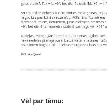
gaiss atdzisīs līdz +4…+9°, bet dienās iesils līdz +6…+11°
Arī ceturtdien debesis būs lielākoties mākoņainas, teju vi
migla, kas pasliktinās redzamību. Pūtīs lēns līdz mērens 
dienvidrietumiem, rietumiem, jūras piekrastē brāzmās 
+9°, bet dienā termometra stabiņš sasniegs +6…+11° at
Nedēļas izskaņā gaisa temperatūra dienās saglabāsies
nekā nedēļas pirmajā pusē. Lietus vietām mitēsies, tač
nokrišņiem bagātu laiku. Piekrastes rajonos laiks būs vē
971 skatījumi
Vēl par tēmu: