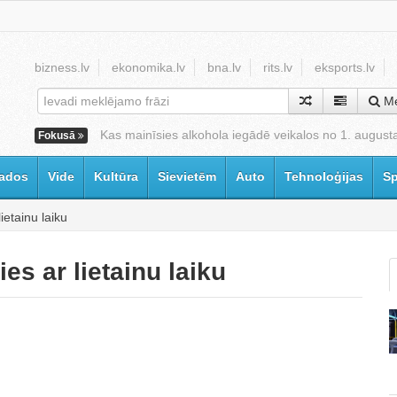
bizness.lv
ekonomika.lv
bna.lv
rits.lv
eksports.lv
Me
Kas mainīsies alkohola iegādē veikalos no 1. august
Fokusā
ados
Vide
Kultūra
Sievietēm
Auto
Tehnoloģijas
Sp
ietainu laiku
es ar lietainu laiku