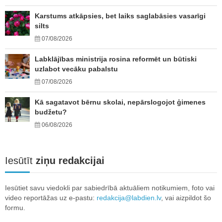
Karstums atkāpsies, bet laiks saglabāsies vasarīgi
silts
07/08/2026
Labklājības ministrija rosina reformēt un būtiski
uzlabot vecāku pabalstu
07/08/2026
Kā sagatavot bērnu skolai, nepārslogojot ģimenes
budžetu?
06/08/2026
Iesūtīt
ziņu redakcijai
Iesūtiet savu viedokli par sabiedrībā aktuāliem notikumiem, foto vai
video reportāžas uz e-pastu:
redakcija@labdien.lv
, vai aizpildot šo
formu.