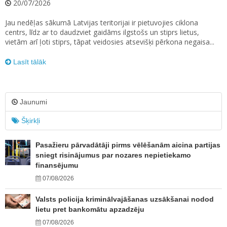
20/07/2026
Jau nedēļas sākumā Latvijas teritorijai ir pietuvojies ciklona
centrs, līdz ar to daudzviet gaidāms ilgstošs un stiprs lietus,
vietām arī ļoti stiprs, tāpat veidosies atsevišķi pērkona negaisa...
Lasīt tālāk
Jaunumi
Šķirkļi
Pasažieru pārvadātāji pirms vēlēšanām aicina partijas
sniegt risinājumus par nozares nepietiekamo
finansējumu
07/08/2026
Valsts policija kriminālvajāšanas uzsākšanai nodod
lietu pret bankomātu apzadzēju
07/08/2026