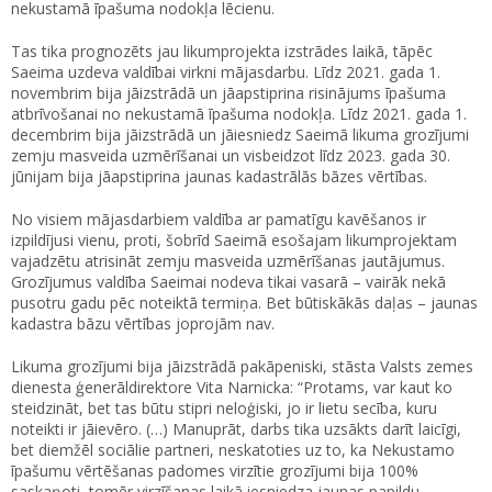
nekustamā īpašuma nodokļa lēcienu.
Tas tika prognozēts jau likumprojekta izstrādes laikā, tāpēc
Saeima uzdeva valdībai virkni mājasdarbu. Līdz 2021. gada 1.
novembrim bija jāizstrādā un jāapstiprina risinājums īpašuma
atbrīvošanai no nekustamā īpašuma nodokļa. Līdz 2021. gada 1.
decembrim bija jāizstrādā un jāiesniedz Saeimā likuma grozījumi
zemju masveida uzmērīšanai un visbeidzot līdz 2023. gada 30.
jūnijam bija jāapstiprina jaunas kadastrālās bāzes vērtības.
No visiem mājasdarbiem valdība ar pamatīgu kavēšanos ir
izpildījusi vienu, proti, šobrīd Saeimā esošajam likumprojektam
vajadzētu atrisināt zemju masveida uzmērīšanas jautājumus.
Grozījumus valdība Saeimai nodeva tikai vasarā – vairāk nekā
pusotru gadu pēc noteiktā termiņa. Bet būtiskākās daļas – jaunas
kadastra bāzu vērtības joprojām nav.
Likuma grozījumi bija jāizstrādā pakāpeniski, stāsta Valsts zemes
dienesta ģenerāldirektore Vita Narnicka: “Protams, var kaut ko
steidzināt, bet tas būtu stipri neloģiski, jo ir lietu secība, kuru
noteikti ir jāievēro. (…) Manuprāt, darbs tika uzsākts darīt laicīgi,
bet diemžēl sociālie partneri, neskatoties uz to, ka Nekustamo
īpašumu vērtēšanas padomes virzītie grozījumi bija 100%
saskaņoti, tomēr virzīšanas laikā iesniedza jaunas papildu