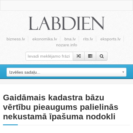
bizness.lv
ekonomika.lv
bna.lv
rits.lv
eksports.lv
nozare.info
Izvēlies sadaļu...
Gaidāmais kadastra bāzu
vērtību pieaugums palielinās
nekustamā īpašuma nodokli