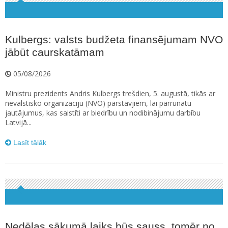
Kulbergs: valsts budžeta finansējumam NVO
jābūt caurskatāmam
05/08/2026
Ministru prezidents Andris Kulbergs trešdien, 5. augustā, tikās ar
nevalstisko organizāciju (NVO) pārstāvjiem, lai pārrunātu
jautājumus, kas saistīti ar biedrību un nodibinājumu darbību
Latvijā...
Lasīt tālāk
Nedēļas sākumā laiks būs sauss, tomēr no