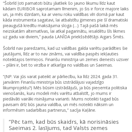
“Šobrīd ļoti pamatoti būtu jāatliek šo jauno likumu līdz kaut
kādam EURIBOR saprotamam līmenim, jo šis ir force majore laiks
un, ja mēs dzirdam, ka ar vienu roku valdības vīri domā par kaut
kāda instrumenta sagatavi, lai atbalstītu ģimenes pie šī dramatiski
pieaugušā kredītu maksājuma sloga (…) Tajā pašā laikā mēs
neizskatām alternatīvas, lai atkal pagarinātu, iesaldētu šīs likmes
uz gadu vai diviem,” pauda LANĪDA priekšsēdētājs Aigars Šmits.
Šobrīd nav paredzams, kad uz valdības galda varētu parādīties šie
jautājumi, līdz ar to nav zināms, vai valdība paspēs iekļauties
noteiktajos termiņos. Finanšu ministrija un zemes dienests uzsver
– plāni ir, bet to virzība ir atkarīga no valdības un Saeimas.
“(NP: Vai jūs varat pateikt ar pārliecību, ka līdz 2024. gada 31.
janvārim Finanšu ministrija būs izstrādājusi vajadzīgo
likumprojektu?) Mēs būsim izstrādājuši, ja būs pieņemta politiska
vienošanās, kuru modeli mēs varētu atbalstīt, jo mums ir
piedāvāti vairāki risinājuma varianti. Mums noteikti tagad būs
pavisam drīz būs jauna valdība, un mēs noteikti nāksim un
informēsim sadarbības partnerus,” sacīja Kaļāne.
“Pēc tam, kad būs skaidrs, kā norisināsies
Saeimas 2. lasījums, tad Valsts zemes