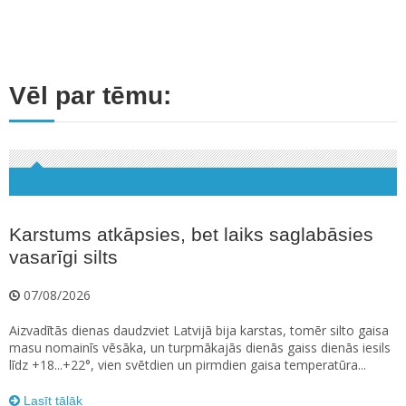
Vēl par tēmu:
Karstums atkāpsies, bet laiks saglabāsies
vasarīgi silts
07/08/2026
Aizvadītās dienas daudzviet Latvijā bija karstas, tomēr silto gaisa
masu nomainīs vēsāka, un turpmākajās dienās gaiss dienās iesils
līdz +18...+22°, vien svētdien un pirmdien gaisa temperatūra...
Lasīt tālāk