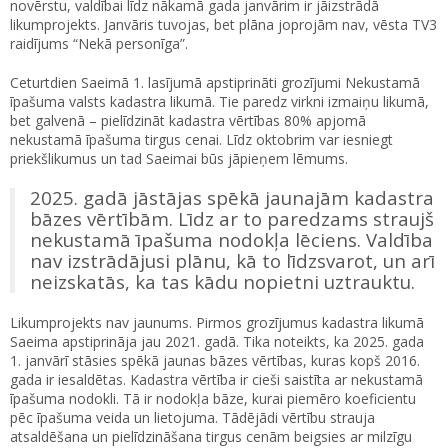
novērstu, valdībai līdz nākamā gada janvārim ir jāizstrādā
likumprojekts. Janvāris tuvojas, bet plāna joprojām nav, vēsta TV3
raidījums “Nekā personīga”.
Ceturtdien Saeimā 1. lasījumā apstiprināti grozījumi Nekustamā
īpašuma valsts kadastra likumā. Tie paredz virkni izmaiņu likumā,
bet galvenā – pielīdzināt kadastra vērtības 80% apjomā
nekustamā īpašuma tirgus cenai. Līdz oktobrim var iesniegt
priekšlikumus un tad Saeimai būs jāpieņem lēmums.
2025. gadā jāstājas spēkā jaunajām kadastra
bāzes vērtībām. Līdz ar to paredzams straujš
nekustamā īpašuma nodokļa lēciens. Valdība
nav izstrādājusi plānu, kā to līdzsvarot, un arī
neizskatās, ka tas kādu nopietni uztrauktu.
Likumprojekts nav jaunums. Pirmos grozījumus kadastra likumā
Saeima apstiprināja jau 2021. gadā. Tika noteikts, ka 2025. gada
1. janvārī stāsies spēkā jaunas bāzes vērtības, kuras kopš 2016.
gada ir iesaldētas. Kadastra vērtība ir cieši saistīta ar nekustamā
īpašuma nodokli. Tā ir nodokļa bāze, kurai piemēro koeficientu
pēc īpašuma veida un lietojuma. Tādējādi vērtību strauja
atsaldēšana un pielīdzināšana tirgus cenām beigsies ar milzīgu