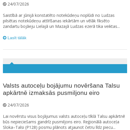
24/07/2026
Saistībā ar jūnijā konstatēto notekūdeņu noplūdi no Ludzas
pilsētas notekūdeņu attīrīšanas iekārtām un vēlāk fiksēto
zandartu bojāeju Lielajā un Mazajā Ludzas ezerā tika veiktas...
Lasīt tālāk
Valsts autoceļu bojājumu novēršana Talsu
apkārtnē izmaksās pusmiljonu eiro
24/07/2026
Lai novērstu visus bojājumus valsts autoceļu tīklā Talsu apkārtnē
būs nepieciešams gandrīz pusmiljons eiro. Reģionālā autoceļa
Sloka–Talsi (P128) posmu plānots atjaunot četru līdz piecu...