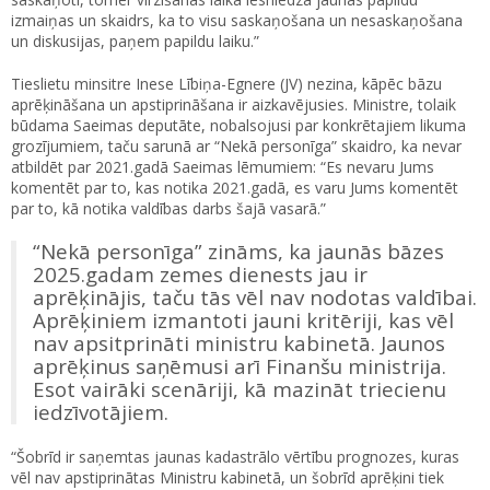
izmaiņas un skaidrs, ka to visu saskaņošana un nesaskaņošana
un diskusijas, paņem papildu laiku.”
Tieslietu minsitre Inese Lībiņa-Egnere (JV) nezina, kāpēc bāzu
aprēķināšana un apstiprināšana ir aizkavējusies. Ministre, tolaik
būdama Saeimas deputāte, nobalsojusi par konkrētajiem likuma
grozījumiem, taču sarunā ar “Nekā personīga” skaidro, ka nevar
atbildēt par 2021.gadā Saeimas lēmumiem: “Es nevaru Jums
komentēt par to, kas notika 2021.gadā, es varu Jums komentēt
par to, kā notika valdības darbs šajā vasarā.”
“Nekā personīga” zināms, ka jaunās bāzes
2025.gadam zemes dienests jau ir
aprēķinājis, taču tās vēl nav nodotas valdībai.
Aprēķiniem izmantoti jauni kritēriji, kas vēl
nav apsitprināti ministru kabinetā. Jaunos
aprēķinus saņēmusi arī Finanšu ministrija.
Esot vairāki scenāriji, kā mazināt triecienu
iedzīvotājiem.
“Šobrīd ir saņemtas jaunas kadastrālo vērtību prognozes, kuras
vēl nav apstiprinātas Ministru kabinetā, un šobrīd aprēķini tiek