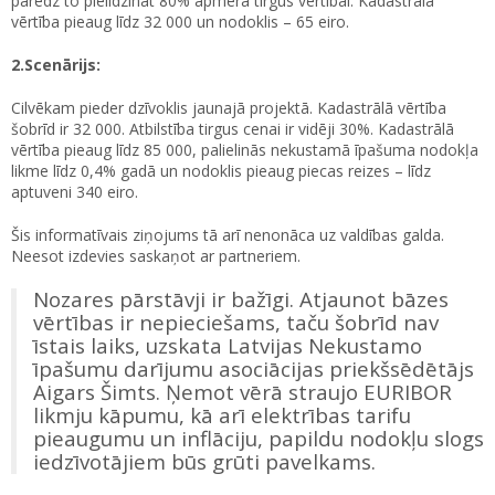
paredz to pielīdzināt 80% apmērā tirgus vērtībai. Kadastrālā
vērtība pieaug līdz 32 000 un nodoklis – 65 eiro.
2.Scenārijs:
Cilvēkam pieder dzīvoklis jaunajā projektā. Kadastrālā vērtība
šobrīd ir 32 000. Atbilstība tirgus cenai ir vidēji 30%. Kadastrālā
vērtība pieaug līdz 85 000, palielinās nekustamā īpašuma nodokļa
likme līdz 0,4% gadā un nodoklis pieaug piecas reizes – līdz
aptuveni 340 eiro.
Šis informatīvais ziņojums tā arī nenonāca uz valdības galda.
Neesot izdevies saskaņot ar partneriem.
Nozares pārstāvji ir bažīgi. Atjaunot bāzes
vērtības ir nepieciešams, taču šobrīd nav
īstais laiks, uzskata Latvijas Nekustamo
īpašumu darījumu asociācijas priekšsēdētājs
Aigars Šimts. Ņemot vērā straujo EURIBOR
likmju kāpumu, kā arī elektrības tarifu
pieaugumu un inflāciju, papildu nodokļu slogs
iedzīvotājiem būs grūti pavelkams.