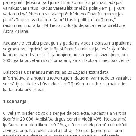
pārrēķināti. Jebkurā gadījumā Finanšu ministrija ir izstrādājusi
vairākus variantus, kādus varētu likt priekšā politiķiem […] Kuru
variantu izvēlēties un vai akceptēt kādu no Finanšu ministrijas
piedāvātajiem variantiem šobrīd tas ir politiķu jautājums,”
raidījumam norāda FM Tiešo nodokļu departamenta direktore
Astra Kaļāne.
Kadastrālo vērtību pieaugums gaidāms visos nekustamā īpašuma
segmentos, iepriekš secinājusi Finanšu ministrija. Ievērojamākais
kāpums paredzams tieši jaunajiem un sērijveida dzīvokļiem, pēc
2000.gada būvētām savrupmājām, kā arī lauksaimniecības zemei.
Balstoties uz Finanšu ministrijas 2022.gadā izstrādātā
informatīvajā ziņojumā ietvertajiem datiem, var modelēt vairākus
scenārijus, cik liels būs nekustamā īpašuma nodoklis, mainoties
kadastrālajai vērtībai.
1.scenārijs:
Cilvēkam pieder dzīvoklis sērijveida projektā. Kadastrālā vērtība
šobrīd ir 20 000. Atbilstība tirgus cenai ir vidēji 49%. Nekustamā
īpašuma nodokļa likme ir 0,2% gadā un netiek piemēroti nekādi
atvieglojumi. Nodoklis varētu būt ap 40 eiro. Jaunie grozījumi