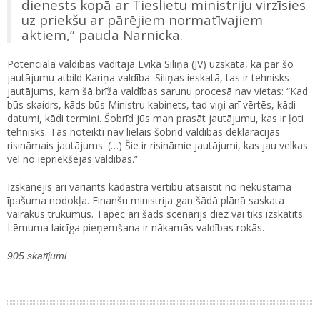
dienests kopā ar Tieslietu ministriju virzīsies
uz priekšu ar pārējiem normatīvajiem
aktiem,” pauda Narnicka.
Potenciālā valdības vadītāja Evika Siliņa (JV) uzskata, ka par šo
jautājumu atbild Kariņa valdība. Siliņas ieskatā, tas ir tehnisks
jautājums, kam šā brīža valdības sarunu procesā nav vietas: “Kad
būs skaidrs, kāds būs Ministru kabinets, tad viņi arī vērtēs, kādi
datumi, kādi termiņi. Šobrīd jūs man prasāt jautājumu, kas ir ļoti
tehnisks. Tas noteikti nav lielais šobrīd valdības deklarācijas
risināmais jautājums. (…) Šie ir risināmie jautājumi, kas jau velkas
vēl no iepriekšējās valdības.”
Izskanējis arī variants kadastra vērtību atsaistīt no nekustamā
īpašuma nodokļa. Finanšu ministrija gan šādā plānā saskata
vairākus trūkumus. Tāpēc arī šāds scenārijs diez vai tiks izskatīts.
Lēmuma laicīga pieņemšana ir nākamās valdības rokās.
905 skatījumi