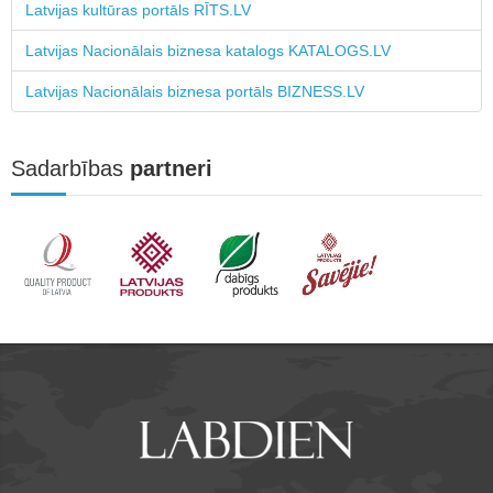
Latvijas kultūras portāls RĪTS.LV
Latvijas Nacionālais biznesa katalogs KATALOGS.LV
Latvijas Nacionālais biznesa portāls BIZNESS.LV
Sadarbības
partneri