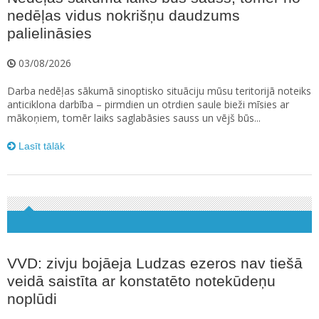
nedēļas vidus nokrišņu daudzums
palielināsies
03/08/2026
Darba nedēļas sākumā sinoptisko situāciju mūsu teritorijā noteiks
anticiklona darbība – pirmdien un otrdien saule bieži mīsies ar
mākoņiem, tomēr laiks saglabāsies sauss un vējš būs...
Lasīt tālāk
VVD: zivju bojāeja Ludzas ezeros nav tiešā
veidā saistīta ar konstatēto notekūdeņu
noplūdi