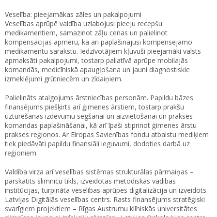
Veselība: pieejamākas zāles un pakalpojumi
Veselības aprūpē valdība uzlabojusi pieeju recepšu
medikamentiem, samazinot zāļu cenas un palielinot
kompensācijas apmēru, kā arī paplašinājusi kompensējamo
medikamentu sarakstu. Iedzīvotājiem kļuvuši pieejamāki valsts
apmaksāti pakalpojumi, tostarp paliatīvā aprūpe mobilajās
komandās, medicīniskā apaugļošana un jauni diagnostiskie
izmeklējumi grūtniecēm un zīdaiņiem.
Palielināts atalgojums ārstniecības personām. Papildu bāzes
finansējums piešķirts arī ģimenes ārstiem, tostarp prakšu
uzturēšanas izdevumu segšanai un aizvietošanai un prakses
komandas paplašināšanai, kā arī īpaši stiprinot ģimenes ārstu
prakses reģionos. Ar Eiropas Savienības fondu atbalstu mediķiem
tiek piedāvāti papildu finansiāli ieguvumi, dodoties darbā uz
reģioniem.
Valdība virza arī veselības sistēmas strukturālas pārmaiņas –
pārskatīts slimnīcu tīkls, izveidotas metodiskās vadības
institūcijas, turpināta veselības aprūpes digitalizācija un izveidots
Latvijas Digitālās veselības centrs. Rasts finansējums stratēģiski
svarīgiem projektiem – Rīgas Austrumu klīniskās universitātes