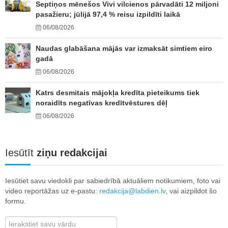
Septiņos mēnešos Vivi vilcienos pārvadāti 12 miljoni
pasažieru; jūlijā 97,4 % reisu izpildīti laikā
06/08/2026
Naudas glabāšana mājās var izmaksāt simtiem eiro
gadā
06/08/2026
Katrs desmitais mājokļa kredīta pieteikums tiek
noraidīts negatīvas kredītvēstures dēļ
06/08/2026
Iesūtīt
ziņu redakcijai
Iesūtiet savu viedokli par sabiedrībā aktuāliem notikumiem, foto vai
video reportāžas uz e-pastu:
redakcija@labdien.lv
, vai aizpildot šo
formu.