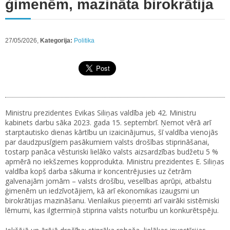
ģimenēm, mazināta birokrātija
27/05/2026,
Kategorija:
Politika
Ministru prezidentes Evikas Siliņas valdība jeb 42. Ministru
kabinets darbu sāka 2023. gada 15. septembrī. Ņemot vērā arī
starptautisko dienas kārtību un izaicinājumus, šī valdība vienojās
par daudzpusīgiem pasākumiem valsts drošības stiprināšanai,
tostarp panāca vēsturiski lielāko valsts aizsardzības budžetu 5 %
apmērā no iekšzemes kopprodukta. Ministru prezidentes E. Siliņas
valdība kopš darba sākuma ir koncentrējusies uz četrām
galvenajām jomām – valsts drošību, veselības aprūpi, atbalstu
ģimenēm un iedzīvotājiem, kā arī ekonomikas izaugsmi un
birokrātijas mazināšanu. Vienlaikus pieņemti arī vairāki sistēmiski
lēmumi, kas ilgtermiņā stiprina valsts noturību un konkurētspēju.