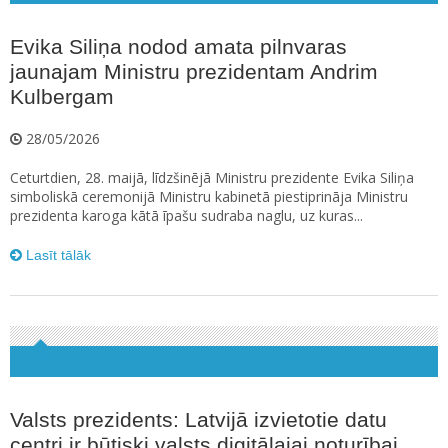
Evika Siliņa nodod amata pilnvaras
jaunajam Ministru prezidentam Andrim
Kulbergam
28/05/2026
Ceturtdien, 28. maijā, līdzšinējā Ministru prezidente Evika Siliņa
simboliskā ceremonijā Ministru kabinetā piestiprināja Ministru
prezidenta karoga kātā īpašu sudraba naglu, uz kuras...
Lasīt tālāk
Valsts prezidents: Latvijā izvietotie datu
centri ir būtiski valsts digitālajai noturībai