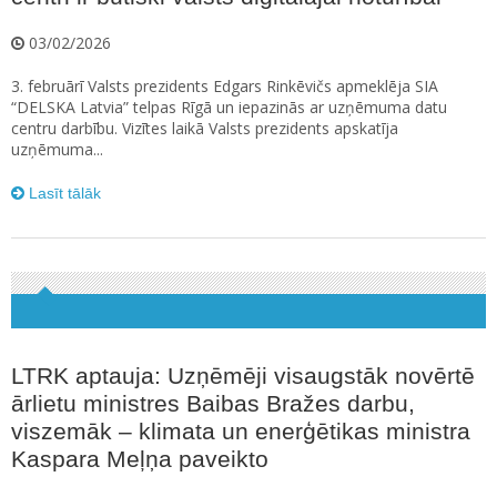
03/02/2026
3. februārī Valsts prezidents Edgars Rinkēvičs apmeklēja SIA
“DELSKA Latvia” telpas Rīgā un iepazinās ar uzņēmuma datu
centru darbību. Vizītes laikā Valsts prezidents apskatīja
uzņēmuma...
Lasīt tālāk
LTRK aptauja: Uzņēmēji visaugstāk novērtē
ārlietu ministres Baibas Bražes darbu,
viszemāk – klimata un enerģētikas ministra
Kaspara Meļņa paveikto