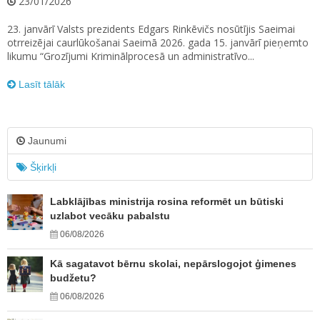
23/01/2026
23. janvārī Valsts prezidents Edgars Rinkēvičs nosūtījis Saeimai
otrreizējai caurlūkošanai Saeimā 2026. gada 15. janvārī pieņemto
likumu “Grozījumi Kriminālprocesā un administratīvo...
Lasīt tālāk
Jaunumi
Šķirkļi
Labklājības ministrija rosina reformēt un būtiski
uzlabot vecāku pabalstu
06/08/2026
Kā sagatavot bērnu skolai, nepārslogojot ģimenes
budžetu?
06/08/2026