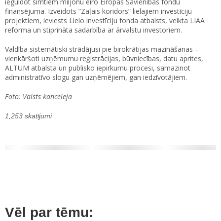
ieguldot simtiem miljonu eiro Eiropas Savienības fondu
finansējuma. Izveidots “Zaļais koridors” lielajiem investīciju
projektiem, ieviests Lielo investīciju fonda atbalsts, veikta LIAA
reforma un stiprināta sadarbība ar ārvalstu investoriem.
Valdība sistemātiski strādājusi pie birokrātijas mazināšanas –
vienkāršoti uzņēmumu reģistrācijas, būvniecības, datu aprites,
ALTUM atbalsta un publisko iepirkumu procesi, samazinot
administratīvo slogu gan uzņēmējiem, gan iedzīvotājiem.
Foto: Valsts kanceleja
1,253 skatījumi
Vēl par tēmu: