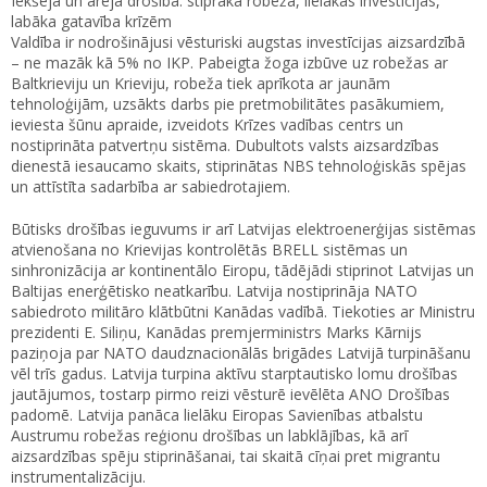
Iekšējā un ārējā drošība: stiprāka robeža, lielākas investīcijas,
labāka gatavība krīzēm
Valdība ir nodrošinājusi vēsturiski augstas investīcijas aizsardzībā
– ne mazāk kā 5% no IKP. Pabeigta žoga izbūve uz robežas ar
Baltkrieviju un Krieviju, robeža tiek aprīkota ar jaunām
tehnoloģijām, uzsākts darbs pie pretmobilitātes pasākumiem,
ieviesta šūnu apraide, izveidots Krīzes vadības centrs un
nostiprināta patvertņu sistēma. Dubultots valsts aizsardzības
dienestā iesaucamo skaits, stiprinātas NBS tehnoloģiskās spējas
un attīstīta sadarbība ar sabiedrotajiem.
Būtisks drošības ieguvums ir arī Latvijas elektroenerģijas sistēmas
atvienošana no Krievijas kontrolētās BRELL sistēmas un
sinhronizācija ar kontinentālo Eiropu, tādējādi stiprinot Latvijas un
Baltijas enerģētisko neatkarību. Latvija nostiprināja NATO
sabiedroto militāro klātbūtni Kanādas vadībā. Tiekoties ar Ministru
prezidenti E. Siliņu, Kanādas premjerministrs Marks Kārnijs
paziņoja par NATO daudznacionālās brigādes Latvijā turpināšanu
vēl trīs gadus. Latvija turpina aktīvu starptautisko lomu drošības
jautājumos, tostarp pirmo reizi vēsturē ievēlēta ANO Drošības
padomē. Latvija panāca lielāku Eiropas Savienības atbalstu
Austrumu robežas reģionu drošības un labklājības, kā arī
aizsardzības spēju stiprināšanai, tai skaitā cīņai pret migrantu
instrumentalizāciju.