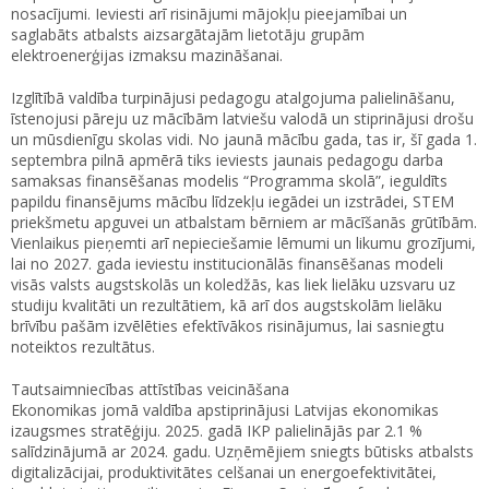
nosacījumi. Ieviesti arī risinājumi mājokļu pieejamībai un
saglabāts atbalsts aizsargātajām lietotāju grupām
elektroenerģijas izmaksu mazināšanai.
Izglītībā valdība turpinājusi pedagogu atalgojuma palielināšanu,
īstenojusi pāreju uz mācībām latviešu valodā un stiprinājusi drošu
un mūsdienīgu skolas vidi. No jaunā mācību gada, tas ir, šī gada 1.
septembra pilnā apmērā tiks ieviests jaunais pedagogu darba
samaksas finansēšanas modelis “Programma skolā”, ieguldīts
papildu finansējums mācību līdzekļu iegādei un izstrādei, STEM
priekšmetu apguvei un atbalstam bērniem ar mācīšanās grūtībām.
Vienlaikus pieņemti arī nepieciešamie lēmumi un likumu grozījumi,
lai no 2027. gada ieviestu institucionālās finansēšanas modeli
visās valsts augstskolās un koledžās, kas liek lielāku uzsvaru uz
studiju kvalitāti un rezultātiem, kā arī dos augstskolām lielāku
brīvību pašām izvēlēties efektīvākos risinājumus, lai sasniegtu
noteiktos rezultātus.
Tautsaimniecības attīstības veicināšana
Ekonomikas jomā valdība apstiprinājusi Latvijas ekonomikas
izaugsmes stratēģiju. 2025. gadā IKP palielinājās par 2.1 %
salīdzinājumā ar 2024. gadu. Uzņēmējiem sniegts būtisks atbalsts
digitalizācijai, produktivitātes celšanai un energoefektivitātei,