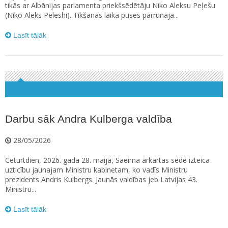
tikās ar Albānijas parlamenta priekšsēdētāju Niko Aleksu Peļešu
(Niko Aleks Peleshi). Tikšanās laikā puses pārrunāja...
Lasīt tālāk
Darbu sāk Andra Kulberga valdība
28/05/2026
Ceturtdien, 2026. gada 28. maijā, Saeima ārkārtas sēdē izteica
uzticību jaunajam Ministru kabinetam, ko vadīs Ministru
prezidents Andris Kulbergs. Jaunās valdības jeb Latvijas 43.
Ministru...
Lasīt tālāk