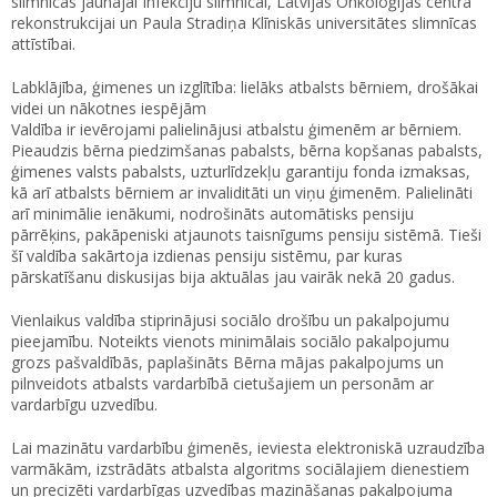
slimnīcas jaunajai Infekciju slimnīcai, Latvijas Onkoloģijas centra
rekonstrukcijai un Paula Stradiņa Klīniskās universitātes slimnīcas
attīstībai.
Labklājība, ģimenes un izglītība: lielāks atbalsts bērniem, drošākai
videi un nākotnes iespējām
Valdība ir ievērojami palielinājusi atbalstu ģimenēm ar bērniem.
Pieaudzis bērna piedzimšanas pabalsts, bērna kopšanas pabalsts,
ģimenes valsts pabalsts, uzturlīdzekļu garantiju fonda izmaksas,
kā arī atbalsts bērniem ar invaliditāti un viņu ģimenēm. Palielināti
arī minimālie ienākumi, nodrošināts automātisks pensiju
pārrēķins, pakāpeniski atjaunots taisnīgums pensiju sistēmā. Tieši
šī valdība sakārtoja izdienas pensiju sistēmu, par kuras
pārskatīšanu diskusijas bija aktuālas jau vairāk nekā 20 gadus.
Vienlaikus valdība stiprinājusi sociālo drošību un pakalpojumu
pieejamību. Noteikts vienots minimālais sociālo pakalpojumu
grozs pašvaldībās, paplašināts Bērna mājas pakalpojums un
pilnveidots atbalsts vardarbībā cietušajiem un personām ar
vardarbīgu uzvedību.
Lai mazinātu vardarbību ģimenēs, ieviesta elektroniskā uzraudzība
varmākām, izstrādāts atbalsta algoritms sociālajiem dienestiem
un precizēti vardarbīgas uzvedības mazināšanas pakalpojuma