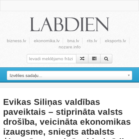
bizness.lv
ekonomika.lv
bna.lv
rits.lv
eksports.lv
nozare.info
Izvēlies sadaļu...
Evikas Siliņas valdības
paveiktais – stiprināta valsts
drošība, veicināta ekonomikas
izaugsme, sniegts atbalsts