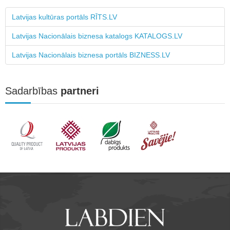
Latvijas kultūras portāls RĪTS.LV
Latvijas Nacionālais biznesa katalogs KATALOGS.LV
Latvijas Nacionālais biznesa portāls BIZNESS.LV
Sadarbības
partneri