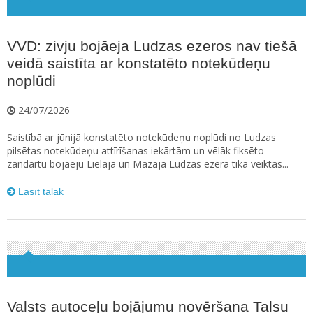
VVD: zivju bojāeja Ludzas ezeros nav tiešā
veidā saistīta ar konstatēto notekūdeņu
noplūdi
24/07/2026
Saistībā ar jūnijā konstatēto notekūdeņu noplūdi no Ludzas
pilsētas notekūdeņu attīrīšanas iekārtām un vēlāk fiksēto
zandartu bojāeju Lielajā un Mazajā Ludzas ezerā tika veiktas...
Lasīt tālāk
Valsts autoceļu bojājumu novēršana Talsu