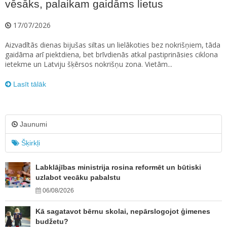
vēsāks, palaikam gaidāms lietus
17/07/2026
Aizvadītās dienas bijušas siltas un lielākoties bez nokrišņiem, tāda
gaidāma arī piektdiena, bet brīvdienās atkal pastiprināsies ciklona
ietekme un Latviju šķērsos nokrišņu zona. Vietām...
Lasīt tālāk
Jaunumi
Šķirkļi
Labklājības ministrija rosina reformēt un būtiski
uzlabot vecāku pabalstu
06/08/2026
Kā sagatavot bērnu skolai, nepārslogojot ģimenes
budžetu?