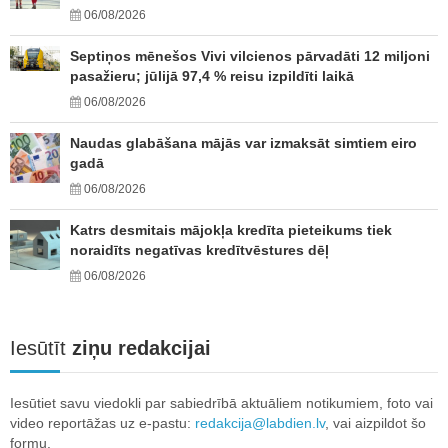
06/08/2026
Septiņos mēnešos Vivi vilcienos pārvadāti 12 miljoni
pasažieru; jūlijā 97,4 % reisu izpildīti laikā
06/08/2026
Naudas glabāšana mājās var izmaksāt simtiem eiro
gadā
06/08/2026
Katrs desmitais mājokļa kredīta pieteikums tiek
noraidīts negatīvas kredītvēstures dēļ
06/08/2026
Iesūtīt
ziņu redakcijai
Iesūtiet savu viedokli par sabiedrībā aktuāliem notikumiem, foto vai
video reportāžas uz e-pastu:
redakcija@labdien.lv
, vai aizpildot šo
formu.