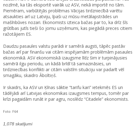
nozīmē, ka tās eksportē vairāk uz ASV, nekā importē no tām.
Piemēram, varbūtējās problēmas Vācijas tirdzniecībā varētu
atsaukties arī uz Latviju, īpaši uz mūsu metālapstrādes un
mašīnbūves nozari. Ekonomists izteica bažas par to, ka drīz šīs
grūtības jutīs tieši šo jomu uzņēmumi, kas piegādā preces citiem
ražotājiem ES.
Daudzu pasaules valstu parādi ir samērā augsti, tāpēc pastāv
bažas arī par finanšu vai citām iespējamām problēmām pasaules
ekonomikā. ASV ekonomiskā izaugsme līdz šim ir turpinājusies
samērā ilgu periodu, un kādā brīdī tā samazināsies, un
tirdzniecības konflikti ar citām valstīm situāciju var padarīt vēl
smagāku, skaidro Āboltiņš.
Ir skaidrs, ka ASV un Ķīnas sāktie “tarifu kari” ietekmēs ES un
tādējādi arī Latvijas ekonomikas izaugsmes tempus, tomēr par
krīzi pagaidām runāt ir par agru, noslēdz “Citadele” ekonomists.
Foto: F64
1,078 skatījumi