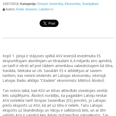
10/07/2018,
Kategorija:
Eiropas Savienība
,
Ekonomika
,
Svarīgākais
Autors:
Anete Jansone, Labdien.lv
Kopš 1. jūnija ir stājusies spēkā ASV ieviestā ievedmuita ES
eksportētajam alumīnijam un tēraudam 6,4 miljardu eiro apmērā,
un tarifi ir vērsti arī pret tādiem amerikāņu sabiedrotajiem kā Ķīna,
Kanāda, Meksika un citi. Savukārt ES ir atbildējusi ar saviem
tarifiem, kas netieši ietekmēs arī Latvijas ekonomiku, intervijā
Latvijas Radio atklājis “Citadele” ekonomists Mārtiņš Āboliņš.
Tas noticis laikā, kad ASV un Ķīnas attiecībās izveidojies sevišķi
liels saspīlējums. Āboliņš norādījis, ka pagaidām Latviju neskar
ASV noteiktie tarifi Eiropas Savienības (ES) precēm, jo Latvijas
preču eksports uz ASV, kā arī uz Ķīnu ir neliels. Taču Latvijas
eksports uz Skandināviju un Vāciju ir salīdzinoši liels, un ar šīm
valstīm ASV ir samērā liels ārējās tirdzniecības pārpalikums. Tas