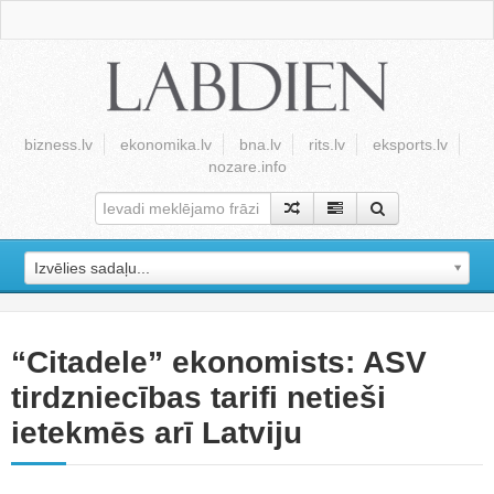
bizness.lv
ekonomika.lv
bna.lv
rits.lv
eksports.lv
nozare.info
Izvēlies sadaļu...
“Citadele” ekonomists: ASV
tirdzniecības tarifi netieši
ietekmēs arī Latviju