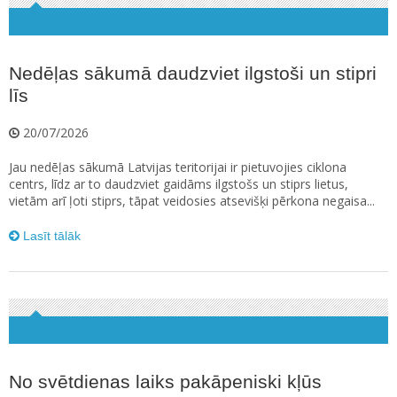
Nedēļas sākumā daudzviet ilgstoši un stipri
līs
20/07/2026
Jau nedēļas sākumā Latvijas teritorijai ir pietuvojies ciklona
centrs, līdz ar to daudzviet gaidāms ilgstošs un stiprs lietus,
vietām arī ļoti stiprs, tāpat veidosies atsevišķi pērkona negaisa...
Lasīt tālāk
No svētdienas laiks pakāpeniski kļūs