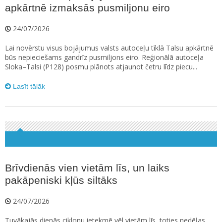
apkārtnē izmaksās pusmiljonu eiro
24/07/2026
Lai novērstu visus bojājumus valsts autoceļu tīklā Talsu apkārtnē
būs nepieciešams gandrīz pusmiljons eiro. Reģionālā autoceļa
Sloka–Talsi (P128) posmu plānots atjaunot četru līdz piecu...
Lasīt tālāk
Brīvdienās vien vietām līs, un laiks
pakāpeniski kļūs siltāks
24/07/2026
Tuvākajās dienās ciklonu ietekmē vēl vietām līs, toties nedēļas