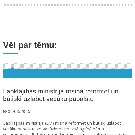
Vēl par tēmu:
Labklājības ministrija rosina reformēt un
būtiski uzlabot vecāku pabalstu
06/08/2026
Labklājības ministrija (LM) rosina reformēt un būtiski uzlabot
vecāku pabalstu, ko vecākiem izmaksā agrīnā bērna
vecumposmā. Reformas mērķis ir veidot valsts atbalsta sistēmu