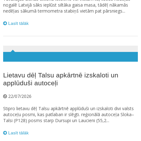
nogalē Latvijā sāks ieplūst siltāka gaisa masa, tādēļ nākamās
nedēļas sākumā termometra stabiņš vietām pat pārsniegs...
Lasīt tālāk
Lietavu dēļ Talsu apkārtnē izskaloti un
applūduši autoceļi
22/07/2026
Stipro lietavu dēļ Talsu apkārtnē applūduši un izskaloti divi valsts
autoceļu posmi, kas patlaban ir slēgti. reģionālā autoceļa Sloka–
Talsi (P128) posms starp Dursupi un Laucieni (55,2...
Lasīt tālāk