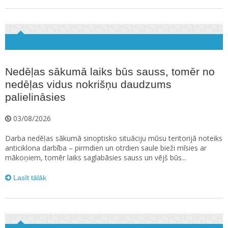
Nedēļas sākumā laiks būs sauss, tomēr no
nedēļas vidus nokrišņu daudzums
palielināsies
03/08/2026
Darba nedēļas sākumā sinoptisko situāciju mūsu teritorijā noteiks
anticiklona darbība – pirmdien un otrdien saule bieži mīsies ar
mākoņiem, tomēr laiks saglabāsies sauss un vējš būs...
Lasīt tālāk