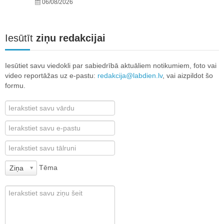
06/08/2026
Iesūtīt
ziņu redakcijai
Iesūtiet savu viedokli par sabiedrībā aktuāliem notikumiem, foto vai
video reportāžas uz e-pastu:
redakcija@labdien.lv
, vai aizpildot šo
formu.
Tēma
Ziņa