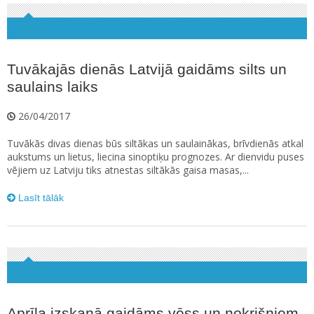
Tuvākajās dienās Latvijā gaidāms silts un
saulains laiks
26/04/2017
Tuvākās divas dienas būs siltākas un saulainākas, brīvdienās atkal
aukstums un lietus, liecina sinoptiķu prognozes. Ar dienvidu puses
vējiem uz Latviju tiks atnestas siltākās gaisa masas,...
Lasīt tālāk
Aprīļa izskaņā gaidāms vēss un nokrišņiem