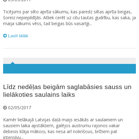
Ticējums par silto aprīļa sākumu, kas paredz siltas aprīļa beigas,
šoreiz nepiepildījās. Atliek cerēt uz citu tautas gudrību, kas saka, ja
maija sākums vēss, tad beigas būs vasarīgi...
Lasīt tālāk
Līdz nedēļas beigām saglabāsies sauss un
lielākoties saulains laiks
02/05/2017
Kamēr lielākajā Latvijas daļā maijs iesākās ar saulainiem un
sausiem laika apstākļiem, galējos austrumu rajonos vakar
debesis klāja mākoņi, kas nesa arī nokrišņus, brīžiem pat
intensīvu...