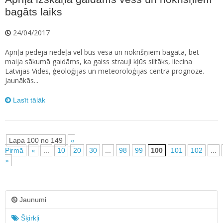
bagāts laiks
24/04/2017
Aprīļa pēdējā nedēļa vēl būs vēsa un nokrišņiem bagāta, bet
maija sākumā gaidāms, ka gaiss strauji kļūs siltāks, liecina
Latvijas Vides, ģeoloģijas un meteoroloģijas centra prognoze.
Jaunākās...
Lasīt tālāk
Lapa 100 no 149
«
Pirmā
«
...
10
20
30
...
98
99
100
101
102
...
»
Jaunumi
Šķirkļi