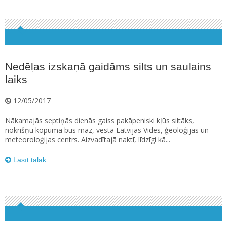
Nedēļas izskaņā gaidāms silts un saulains
laiks
12/05/2017
Nākamajās septiņās dienās gaiss pakāpeniski kļūs siltāks,
nokrišņu kopumā būs maz, vēsta Latvijas Vides, ģeoloģijas un
meteoroloģijas centrs. Aizvadītajā naktī, līdzīgi kā...
Lasīt tālāk