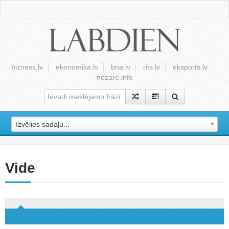
bizness.lv
ekonomika.lv
bna.lv
rits.lv
eksports.lv
nozare.info
Izvēlies sadaļu...
Vide