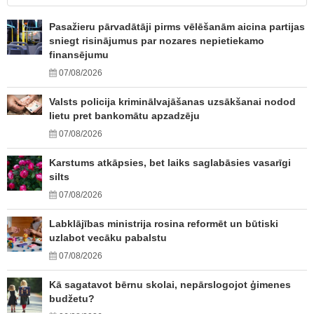
Pasažieru pārvadātāji pirms vēlēšanām aicina partijas
sniegt risinājumus par nozares nepietiekamo
finansējumu
07/08/2026
Valsts policija kriminālvajāšanas uzsākšanai nodod
lietu pret bankomātu apzadzēju
07/08/2026
Karstums atkāpsies, bet laiks saglabāsies vasarīgi
silts
07/08/2026
Labklājības ministrija rosina reformēt un būtiski
uzlabot vecāku pabalstu
07/08/2026
Kā sagatavot bērnu skolai, nepārslogojot ģimenes
budžetu?