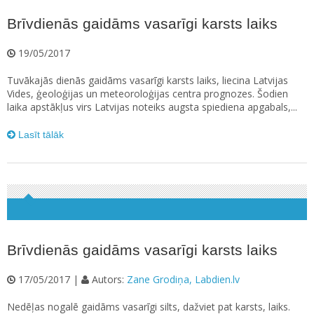
Brīvdienās gaidāms vasarīgi karsts laiks
19/05/2017
Tuvākajās dienās gaidāms vasarīgi karsts laiks, liecina Latvijas
Vides, ģeoloģijas un meteoroloģijas centra prognozes. Šodien
laika apstākļus virs Latvijas noteiks augsta spiediena apgabals,...
Lasīt tālāk
Brīvdienās gaidāms vasarīgi karsts laiks
17/05/2017 |
Autors:
Zane Grodiņa, Labdien.lv
Nedēļas nogalē gaidāms vasarīgi silts, dažviet pat karsts, laiks.