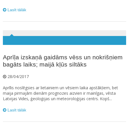
Lasīt tālāk
Aprīļa izskaņā gaidāms vēss un nokrišņiem
bagāts laiks; maijā kļūs siltāks
28/04/2017
Aprīlis noslēgsies ar lietainiem un vēsiem laika apstākļiem, bet
maija pirmajām dienām prognozes aizvien ir mainīgas, vēsta
Latvijas Vides, ģeoloģijas un meteoroloģijas centrs. Kopš...
Lasīt tālāk