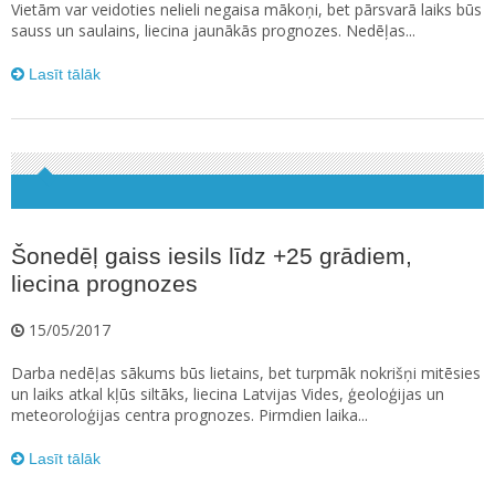
Vietām var veidoties nelieli negaisa mākoņi, bet pārsvarā laiks būs
sauss un saulains, liecina jaunākās prognozes. Nedēļas...
Lasīt tālāk
Šonedēļ gaiss iesils līdz +25 grādiem,
liecina prognozes
15/05/2017
Darba nedēļas sākums būs lietains, bet turpmāk nokrišņi mitēsies
un laiks atkal kļūs siltāks, liecina Latvijas Vides, ģeoloģijas un
meteoroloģijas centra prognozes. Pirmdien laika...
Lasīt tālāk