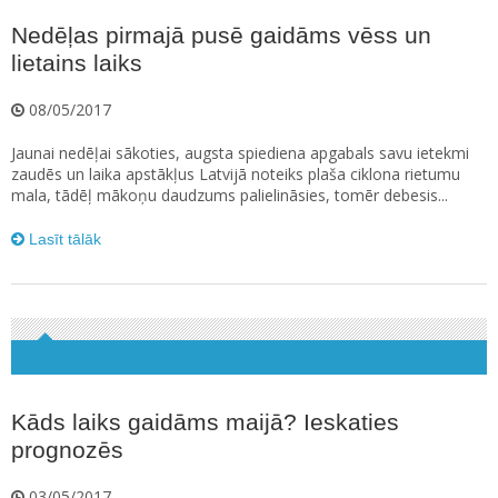
Nedēļas pirmajā pusē gaidāms vēss un
lietains laiks
08/05/2017
Jaunai nedēļai sākoties, augsta spiediena apgabals savu ietekmi
zaudēs un laika apstākļus Latvijā noteiks plaša ciklona rietumu
mala, tādēļ mākoņu daudzums palielināsies, tomēr debesis...
Lasīt tālāk
Kāds laiks gaidāms maijā? Ieskaties
prognozēs
03/05/2017