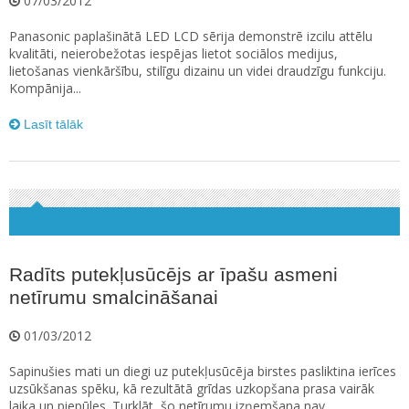
07/03/2012
Panasonic paplašinātā LED LCD sērija demonstrē izcilu attēlu
kvalitāti, neierobežotas iespējas lietot sociālos medijus,
lietošanas vienkāršību, stilīgu dizainu un videi draudzīgu funkciju.
Kompānija...
Lasīt tālāk
Radīts putekļusūcējs ar īpašu asmeni
netīrumu smalcināšanai
01/03/2012
Sapinušies mati un diegi uz putekļusūcēja birstes pasliktina ierīces
uzsūkšanas spēku, kā rezultātā grīdas uzkopšana prasa vairāk
laika un piepūles. Turklāt, šo netīrumu izņemšana nav...