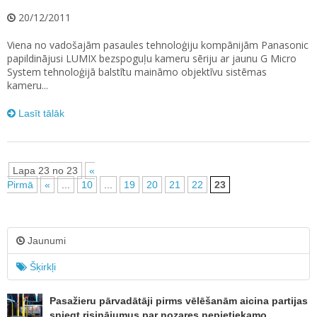
20/12/2011
Viena no vadošajām pasaules tehnoloģiju kompānijām Panasonic
papildinājusi LUMIX bezspoguļu kameru sēriju ar jaunu G Micro
System tehnoloģijā balstītu maināmo objektīvu sistēmas
kameru...
Lasīt tālāk
Lapa 23 no 23
«
Pirmā
«
...
10
...
19
20
21
22
23
Jaunumi
Šķirkļi
Pasažieru pārvadātāji pirms vēlēšanām aicina partijas
sniegt risinājumus par nozares nepietiekamo