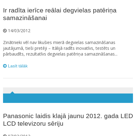
Ir radīta ierīce reālai degvielas patēriņa
samazināšanai
14/03/2012
Zinātnieki vēl nav likušies mierā degvielas samazināšanas
jautājumā, tieši pretēji – Itālijā radīts inovatīvs, testēts un
pārbaudīts, rezultatīvs degvielas patēriņa samazināšanas...
Lasīt tālāk
Panasonic laidis klajā jaunu 2012. gada LED
LCD televizoru sēriju