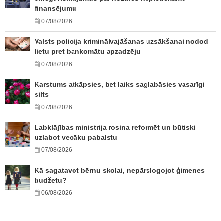
finansējumu
07/08/2026
Valsts policija kriminālvajāšanas uzsākšanai nodod
lietu pret bankomātu apzadzēju
07/08/2026
Karstums atkāpsies, bet laiks saglabāsies vasarīgi
silts
07/08/2026
Labklājības ministrija rosina reformēt un būtiski
uzlabot vecāku pabalstu
07/08/2026
Kā sagatavot bērnu skolai, nepārslogojot ģimenes
budžetu?
06/08/2026