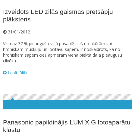
Izveidots LED zilās gaismas pretsāpju
plāksteris
31/01/2012
Vismaz 37 % pieaugušo visā pasaulē cieš no akūtām vai
hroniskām muskuļu un locītavu sāpēm. Ir noskaidrots, ka no
hroniskām sāpēm cieš apmēram viena piektā daļa pieaugušu
cilvēku...
Lasīt tālāk
Panasonic papildinājis LUMIX G fotoaparātu
klāstu