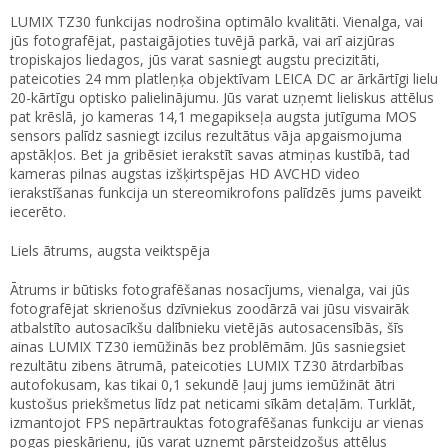
LUMIX TZ30 funkcijas nodrošina optimālo kvalitāti. Vienalga, vai
jūs fotografējat, pastaigājoties tuvējā parkā, vai arī aizjūras
tropiskajos liedagos, jūs varat sasniegt augstu precizitāti,
pateicoties 24 mm platleņķa objektīvam LEICA DC ar ārkārtīgi lielu
20-kārtīgu optisko palielinājumu. Jūs varat uzņemt lieliskus attēlus
pat krēslā, jo kameras 14,1 megapikseļa augsta jutīguma MOS
sensors palīdz sasniegt izcilus rezultātus vāja apgaismojuma
apstākļos. Bet ja gribēsiet ierakstīt savas atmiņas kustībā, tad
kameras pilnas augstas izšķirtspējas HD AVCHD video
ierakstīšanas funkcija un stereomikrofons palīdzēs jums paveikt
iecerēto.
Liels ātrums, augsta veiktspēja
Ātrums ir būtisks fotografēšanas nosacījums, vienalga, vai jūs
fotografējat skrienošus dzīvniekus zoodārzā vai jūsu visvairāk
atbalstīto autosacīkšu dalībnieku vietējās autosacensībās, šīs
ainas LUMIX TZ30 iemūžinās bez problēmām. Jūs sasniegsiet
rezultātu zibens ātrumā, pateicoties LUMIX TZ30 ātrdarbības
autofokusam, kas tikai 0,1 sekundē ļauj jums iemūžināt ātri
kustošus priekšmetus līdz pat neticami sīkām detaļām. Turklāt,
izmantojot FPS nepārtrauktas fotografēšanas funkciju ar vienas
pogas pieskārienu, jūs varat uzņemt pārsteidzošus attēlus