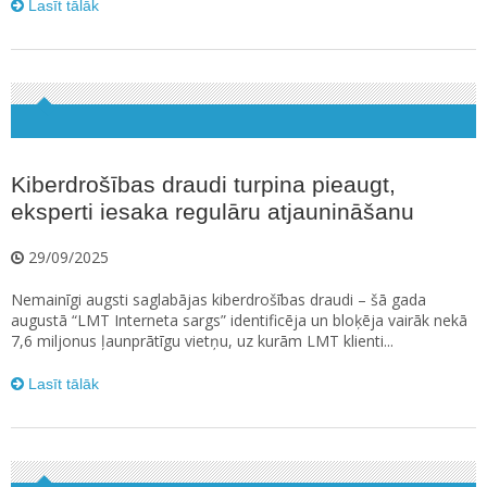
Lasīt tālāk
Kiberdrošības draudi turpina pieaugt,
eksperti iesaka regulāru atjaunināšanu
29/09/2025
Nemainīgi augsti saglabājas kiberdrošības draudi – šā gada
augustā “LMT Interneta sargs” identificēja un bloķēja vairāk nekā
7,6 miljonus ļaunprātīgu vietņu, uz kurām LMT klienti...
Lasīt tālāk