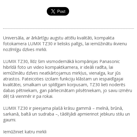
Universāla, ar ārkārtīgu augstu attēlu kvalitāti, kompakta
fotokamera LUMIX TZ30 ir lielisks palīgs, lai iemūžinātu ikvienu
nozīmīgu dzīves mirkli.
LUMIX TZ30, līdz šim vismodernākā kompānijas Panasonic
hibrīdā foto un video kompaktkamera, ir ideāli radīta, lai
iemūžinātu dzīves neatkārtojamus mirkļus, vienalga, kur jūs
atrastos. Pateicoties izcilam funkciju klāstam un iespaidīgajai
kvalitātei, smalkam un spīdīgam korpusam, TZ30 lieti noderēs
dabas pētniekam, gan pārliecinātam pilsētniekam, jo savu izmēru
dēļ tā vienmēr ir pa rokai.
LUMIX TZ30 ir pieejama plašā krāsu gammā – melnā, brūnā,
sarkanā, baltā un sudraba –, tādējādi apmierinot jebkuru stilu un
gaumi.
Iemūžiniet katru mirkli