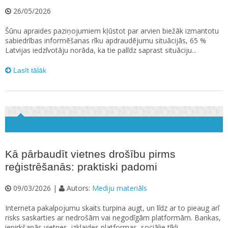
26/05/2026
Šūnu apraides paziņojumiem kļūstot par arvien biežāk izmantotu
sabiedrības informēšanas rīku apdraudējumu situācijās, 65 %
Latvijas iedzīvotāju norāda, ka tie palīdz saprast situāciju...
Lasīt tālāk
Kā pārbaudīt vietnes drošību pirms
reģistrēšanās: praktiski padomi
09/03/2026 |
Autors:
Mediju materiāls
Interneta pakalpojumu skaits turpina augt, un līdz ar to pieaug arī
risks saskarties ar nedrošām vai negodīgām platformām. Bankas,
iepirkšanās vietnes, izklaides platformas, sociālie tīkli...