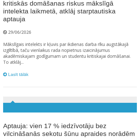
kritiskās domāšanas riskus mākslīgā
intelekta laikmetā, atklāj starptautiska
aptauja
29/06/2026
Mākslīgais intelekts ir kļuvis par ikdienas darba rīku augstākajā
izglītībā, taču vienlaikus rada nopietnus izaicinājumus
akadēmiskajam godīgumam un studentu kritiskajai domāšanai.
To atklāj...
Lasīt tālāk
Aptauja: vien 17 % iedzīvotāju bez
vilcināšanās sekotu šūnu apraides norādēm