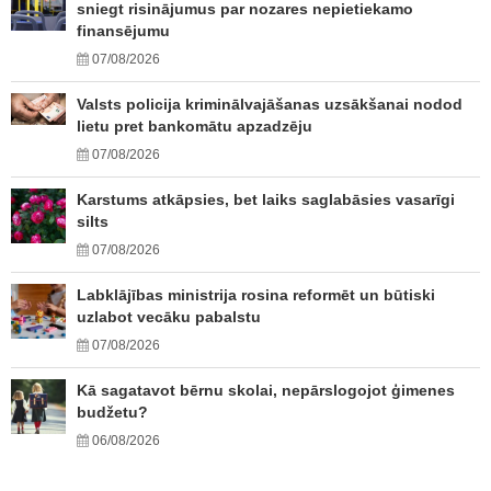
sniegt risinājumus par nozares nepietiekamo
finansējumu
07/08/2026
Valsts policija kriminālvajāšanas uzsākšanai nodod
lietu pret bankomātu apzadzēju
07/08/2026
Karstums atkāpsies, bet laiks saglabāsies vasarīgi
silts
07/08/2026
Labklājības ministrija rosina reformēt un būtiski
uzlabot vecāku pabalstu
07/08/2026
Kā sagatavot bērnu skolai, nepārslogojot ģimenes
budžetu?
06/08/2026