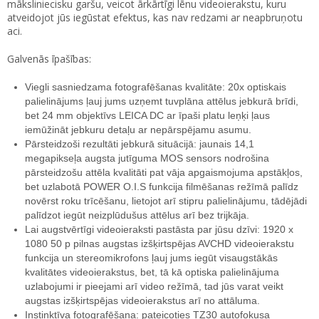
māksliniecisku garšu, veicot ārkārtīgi lēnu videoierakstu, kuru
atveidojot jūs iegūstat efektus, kas nav redzami ar neapbruņotu
aci.
Galvenās īpašības:
Viegli sasniedzama fotografēšanas kvalitāte: 20x optiskais
palielinājums ļauj jums uzņemt tuvplāna attēlus jebkurā brīdi,
bet 24 mm objektīvs LEICA DC ar īpaši platu leņķi ļaus
iemūžināt jebkuru detaļu ar nepārspējamu asumu.
Pārsteidzoši rezultāti jebkurā situācijā: jaunais 14,1
megapikseļa augsta jutīguma MOS sensors nodrošina
pārsteidzošu attēla kvalitāti pat vāja apgaismojuma apstākļos,
bet uzlabotā POWER O.I.S funkcija filmēšanas režīmā palīdz
novērst roku trīcēšanu, lietojot arī stipru palielinājumu, tādējādi
palīdzot iegūt neizplūdušus attēlus arī bez trijkāja.
Lai augstvērtīgi videoieraksti pastāsta par jūsu dzīvi: 1920 x
1080 50 p pilnas augstas izšķirtspējas AVCHD videoierakstu
funkcija un stereomikrofons ļauj jums iegūt visaugstākās
kvalitātes videoierakstus, bet, tā kā optiska palielinājuma
uzlabojumi ir pieejami arī video režīmā, tad jūs varat veikt
augstas izšķirtspējas videoierakstus arī no attāluma.
Instinktīva fotografēšana: pateicoties TZ30 autofokusa