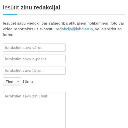
Iesūtīt
ziņu redakcijai
Iesūtiet savu viedokli par sabiedrībā aktuāliem notikumiem, foto vai
video reportāžas uz e-pastu:
redakcija@labdien.lv
, vai aizpildot šo
formu.
Tēma
Ziņa