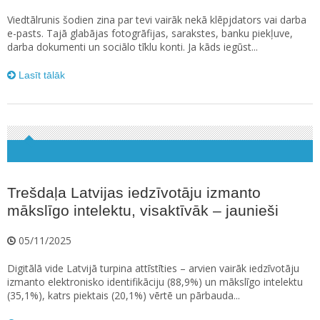
Viedtālrunis šodien zina par tevi vairāk nekā klēpjdators vai darba
e-pasts. Tajā glabājas fotogrāfijas, sarakstes, banku piekļuve,
darba dokumenti un sociālo tīklu konti. Ja kāds iegūst...
Lasīt tālāk
Trešdaļa Latvijas iedzīvotāju izmanto
mākslīgo intelektu, visaktīvāk – jaunieši
05/11/2025
Digitālā vide Latvijā turpina attīstīties – arvien vairāk iedzīvotāju
izmanto elektronisko identifikāciju (88,9%) un mākslīgo intelektu
(35,1%), katrs piektais (20,1%) vērtē un pārbauda...