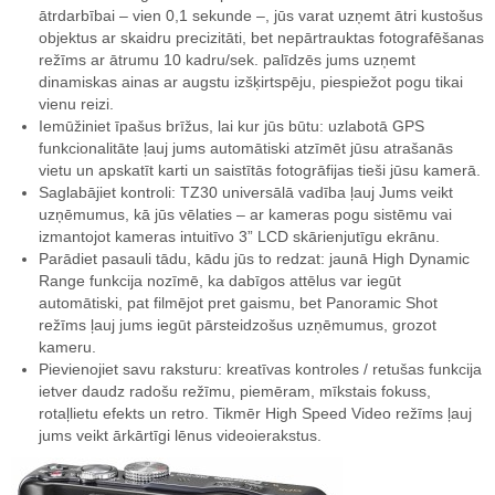
ātrdarbībai – vien 0,1 sekunde –, jūs varat uzņemt ātri kustošus
objektus ar skaidru precizitāti, bet nepārtrauktas fotografēšanas
režīms ar ātrumu 10 kadru/sek. palīdzēs jums uzņemt
dinamiskas ainas ar augstu izšķirtspēju, piespiežot pogu tikai
vienu reizi.
Iemūžiniet īpašus brīžus, lai kur jūs būtu: uzlabotā GPS
funkcionalitāte ļauj jums automātiski atzīmēt jūsu atrašanās
vietu un apskatīt karti un saistītās fotogrāfijas tieši jūsu kamerā.
Saglabājiet kontroli: TZ30 universālā vadība ļauj Jums veikt
uzņēmumus, kā jūs vēlaties – ar kameras pogu sistēmu vai
izmantojot kameras intuitīvo 3” LCD skārienjutīgu ekrānu.
Parādiet pasauli tādu, kādu jūs to redzat: jaunā High Dynamic
Range funkcija nozīmē, ka dabīgos attēlus var iegūt
automātiski, pat filmējot pret gaismu, bet Panoramic Shot
režīms ļauj jums iegūt pārsteidzošus uzņēmumus, grozot
kameru.
Pievienojiet savu raksturu: kreatīvas kontroles / retušas funkcija
ietver daudz radošu režīmu, piemēram, mīkstais fokuss,
rotaļlietu efekts un retro. Tikmēr High Speed Video režīms ļauj
jums veikt ārkārtīgi lēnus videoierakstus.