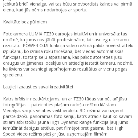
jebkurā brīdī, vienalga, vai tas būtu snovbordists kalnos vai pirmā
diena, kad jūs bērns nodarbojas ar sportu.
Kvalitāte bez pūliņiem
Fotokamera LUMIX TZ30 darbojas intuitīvi un ir universāla: tas
nozīmē, ka jums nav jābūt profesionālim, lai sasniegtu teicamu
rezultātu. POWER O.I.S funkcija video režīmā palīdz novērst attēlu
izplūšanu, ko izraisa roku trīcēšana, bet viedās automātiskas
funkcijas, tostarp seju atpazīšana, kas palīdz atcerēties jūsu
draugus un ģimenes locekļus un attiecīgi iestatīt kameru, nozīmē,
ka ikviens var sasniegt apbrīnojamus rezultātus ar vienu pogas
spiedienu.
Ļaujiet izpausties savai kreativitātei
Katrs brīdis ir neatkārtojams, un ar TZ30 tādas var būt arī jūsu
fotogrāfijas – pateicoties plašam radošu režīmu klāstam.
Vienalga, vai jūs vēlaties veikt ierakstu 3D režīmā vai uzņemt
pārsteidzošu panorāmas foto sēriju, katrs atradīs kaut ko savam
stilam atbilstošu. Jaunā High Dynamic Range funkcija ļauj jums
iemūžināt dabīgus attēlus, pat filmējot pret gaismu, bet High
Speed Video režīms piešķir jūsu uzņemtajām filmām