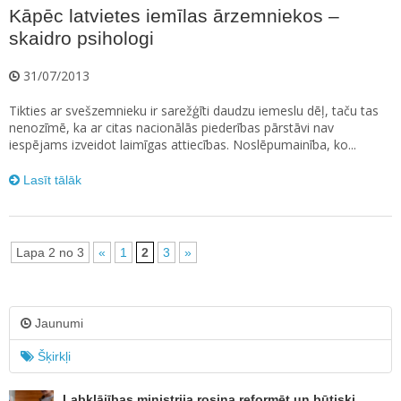
Kāpēc latvietes iemīlas ārzemniekos –
skaidro psihologi
31/07/2013
Tikties ar svešzemnieku ir sarežģīti daudzu iemeslu dēļ, taču tas
nenozīmē, ka ar citas nacionālās piederības pārstāvi nav
iespējams izveidot laimīgas attiecības. Noslēpumainība, ko...
Lasīt tālāk
Lapa 2 no 3
«
1
2
3
»
Jaunumi
Šķirkļi
Labklājības ministrija rosina reformēt un būtiski