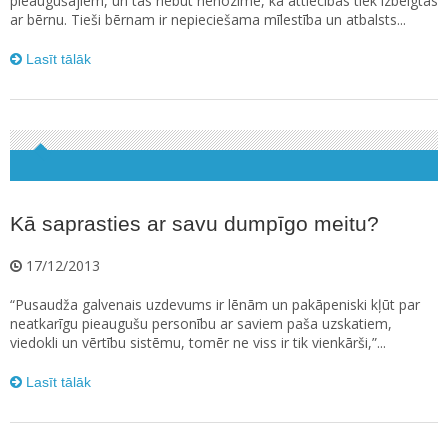
pieaugušajiem, un tas nebūt nenozīmē, ka attiecības tiek izbeigtas
ar bērnu. Tieši bērnam ir nepieciešama mīlestība un atbalsts...
Lasīt tālāk
Kā saprasties ar savu dumpīgo meitu?
17/12/2013
“Pusaudža galvenais uzdevums ir lēnām un pakāpeniski kļūt par
neatkarīgu pieaugušu personību ar saviem paša uzskatiem,
viedokli un vērtību sistēmu, tomēr ne viss ir tik vienkārši,”...
Lasīt tālāk