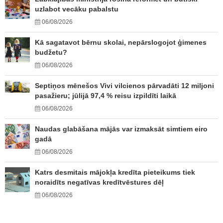
uzlabot vecāku pabalstu
06/08/2026
Kā sagatavot bērnu skolai, nepārslogojot ģimenes
budžetu?
06/08/2026
Septiņos mēnešos Vivi vilcienos pārvadāti 12 miljoni
pasažieru; jūlijā 97,4 % reisu izpildīti laikā
06/08/2026
Naudas glabāšana mājās var izmaksāt simtiem eiro
gadā
06/08/2026
Katrs desmitais mājokļa kredīta pieteikums tiek
noraidīts negatīvas kredītvēstures dēļ
06/08/2026