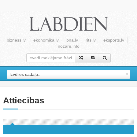
bizness.lv
ekonomika.lv
bna.lv
rits.lv
eksports.lv
nozare.info
Izvēlies sadaļu...
Attiecības