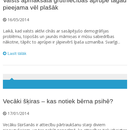
Valsts apmaksāta grūtniecības aprūpe tagad
pieejama vēl plašāk
16/05/2014
Laikā, kad valsts aktīvi cīnās ar sasāpējušo demogrāfijas
problēmu, topošās un jaunās māmiņas ir mūsu sabiedrības
nākotne, tāpēc to aprūpei ir jāpievērš īpaša uzmanība. Svarīgi...
Lasīt tālāk
Vecāki šķiras – kas notiek bērna psihē?
17/01/2014
Vecāku šķiršanās ir attiecību pārtraukšanu starp diviem