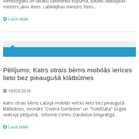
vienlīdzīgāku un labāku sabiedrību kopumā, paudis labklājības
ministrs Jānis Reirs. Labklājības ministrs Reirs...
Lasīt tālāk
Pētījums: Katrs otrais bērns mobilās ierīces
lieto bez pieaugušā klātbūtnes
10/03/2016
Katrs otrais bērns Latvijā mobilās ierīces lieto bez pieaugušā
klātbūtnes, secināts "Centra Dardedze" un "SolidData" šogad
veiktajā pētījumā, informē Centrs Dardedze brīvprātīgā...
Lasīt tālāk