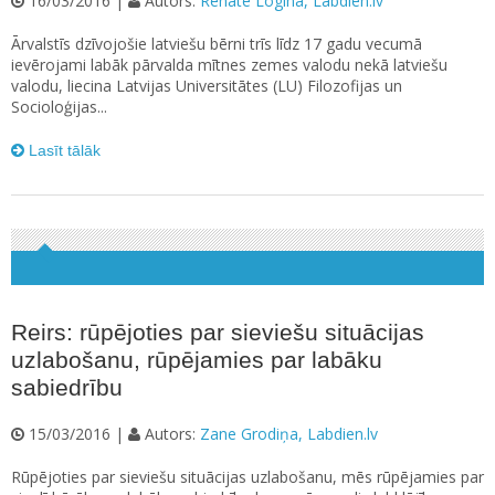
16/03/2016 |
Autors:
Renāte Logina, Labdien.lv
Ārvalstīs dzīvojošie latviešu bērni trīs līdz 17 gadu vecumā
ievērojami labāk pārvalda mītnes zemes valodu nekā latviešu
valodu, liecina Latvijas Universitātes (LU) Filozofijas un
Socioloģijas...
Lasīt tālāk
Reirs: rūpējoties par sieviešu situācijas
uzlabošanu, rūpējamies par labāku
sabiedrību
15/03/2016 |
Autors:
Zane Grodiņa, Labdien.lv
Rūpējoties par sieviešu situācijas uzlabošanu, mēs rūpējamies par