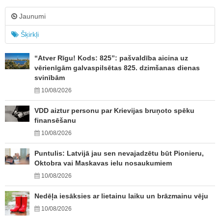
Jaunumi
Šķirkļi
“Atver Rīgu! Kods: 825”: pašvaldība aicina uz
vērienīgām galvaspilsētas 825. dzimšanas dienas
svinībām
10/08/2026
VDD aiztur personu par Krievijas bruņoto spēku
finansēšanu
10/08/2026
Puntulis: Latvijā jau sen nevajadzētu būt Pionieru,
Oktobra vai Maskavas ielu nosaukumiem
10/08/2026
Nedēļa iesāksies ar lietainu laiku un brāzmainu vēju
10/08/2026