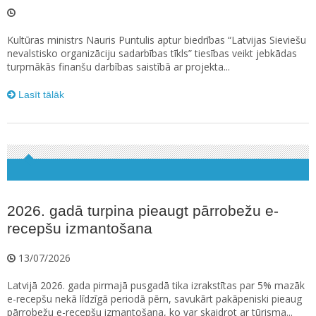
Kultūras ministrs Nauris Puntulis aptur biedrības “Latvijas Sieviešu
nevalstisko organizāciju sadarbības tīkls” tiesības veikt jebkādas
turpmākās finanšu darbības saistībā ar projekta...
Lasīt tālāk
2026. gadā turpina pieaugt pārrobežu e-
recepšu izmantošana
13/07/2026
Latvijā 2026. gada pirmajā pusgadā tika izrakstītas par 5% mazāk
e-recepšu nekā līdzīgā periodā pērn, savukārt pakāpeniski pieaug
pārrobežu e-recepšu izmantošana, ko var skaidrot ar tūrisma...