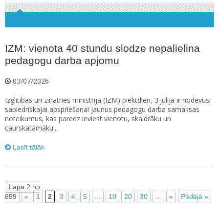
IZM: vienota 40 stundu slodze nepalielina
pedagogu darba apjomu
03/07/2026
Izglītības un zinātnes ministrija (IZM) piektdien, 3.jūlijā ir nodevusi
sabiedriskajai apspriešanai jaunus pedagogu darba samaksas
noteikumus, kas paredz ieviest vienotu, skaidrāku un
caurskatāmāku...
Lasīt tālāk
Lapa 2 no
859
«
1
2
3
4
5
...
10
20
30
...
»
Pēdējā »