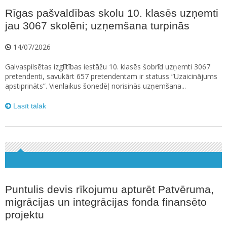
Rīgas pašvaldības skolu 10. klasēs uzņemti
jau 3067 skolēni; uzņemšana turpinās
14/07/2026
Galvaspilsētas izglītības iestāžu 10. klasēs šobrīd uzņemti 3067
pretendenti, savukārt 657 pretendentam ir statuss “Uzaicinājums
apstiprināts”. Vienlaikus šonedēļ norisinās uzņemšana...
Lasīt tālāk
Puntulis devis rīkojumu apturēt Patvēruma,
migrācijas un integrācijas fonda finansēto
projektu