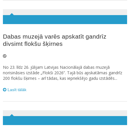
Dabas muzejā varēs apskatīt gandrīz
divsimt flokšu šķirnes
No 23. līdz 26. jūlijam Latvijas Nacionālajā dabas muzejā
norisināsies izstāde „Flokši 2026”. Tajā būs apskatāmas gandrīz
200 flokšu šķirnes – arī tādas, kas iepriekšējo gadu izstādēs...
Lasīt tālāk