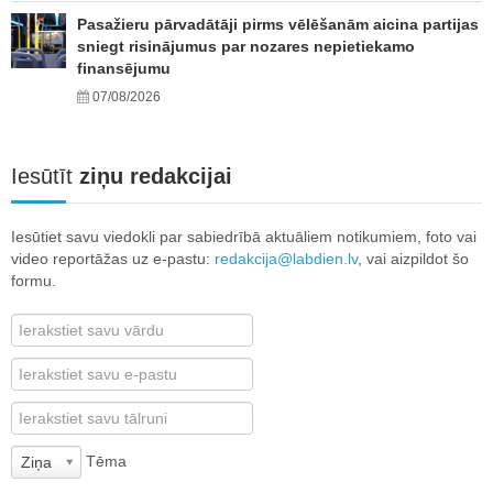
Pasažieru pārvadātāji pirms vēlēšanām aicina partijas
sniegt risinājumus par nozares nepietiekamo
finansējumu
07/08/2026
Iesūtīt
ziņu redakcijai
Iesūtiet savu viedokli par sabiedrībā aktuāliem notikumiem, foto vai
video reportāžas uz e-pastu:
redakcija@labdien.lv
, vai aizpildot šo
formu.
Tēma
Ziņa