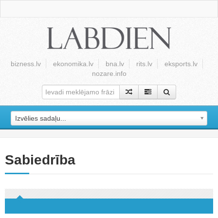
bizness.lv
ekonomika.lv
bna.lv
rits.lv
eksports.lv
nozare.info
Izvēlies sadaļu...
Sabiedrība