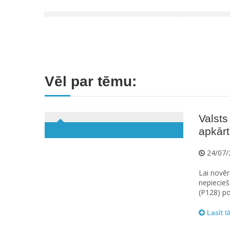
Vēl par tēmu:
Valsts
apkārt
24/07/
Lai novēr
nepiecieš
(P128) po
Lasīt t