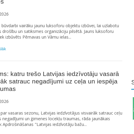
es
2026
i būvdarbi vairāku jaunu luksoforu objektu izbūvei, lai uzlabotu
 drošību un satiksmes organizāciju pilsētā. Jauns luksoforu
iek izbūvēts Pērnavas un Vārnu ielas...
ālāk
ms: katru trešo Latvijas iedzīvotāju vasarā
rāk satrauc negadījumi uz ceļa un iespēja
raumas
2026
ar vasaras sezonu, Latvijas iedzīvotājus visvairāk satrauc ceļu
s negadījumi un ģimenes locekļu traumas, rāda jaunākais
Apdrošināšanas "Latvijas iedzīvotāju bažu...