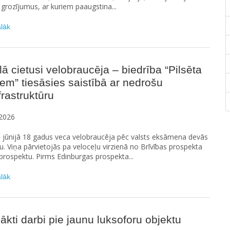
a grozījumus, ar kuriem paaugstina...
ālāk
ā cietusi velobraucēja – biedrība “Pilsēta
iem” tiesāsies saistībā ar nedrošu
frastruktūru
2026
. jūnijā 18 gadus veca velobraucēja pēc valsts eksāmena devās
u. Viņa pārvietojās pa veloceļu virzienā no Brīvības prospekta
rospektu. Pirms Edinburgas prospekta...
ālāk
ākti darbi pie jaunu luksoforu objektu