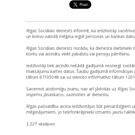
Rīgas Sociālais dienests informē, ka iedzīvotāji saņēm
un krievu valodā mēģina iegūt personas un bankas datu
Rīgas Sociālais dienests norāda, ka dienesta darbinieki 
kontu vai aicinātu veikt pabalstu vai pensiju pārrēķinu.
Iedzīvotāji tiek aicināti nekādā gadījumā nesniegt sve
maksājumu kartes datus. Šaubu gadījumā informācijas 
tālruni 67105048 vai uz vienoto informatīvo tālruni 1201
Saņemot aizdomīgu zvanu, nav arī jādodas uz Rīgas Soc
vispirms jāsaskaņo, sazinoties ar dienestu.
Rīgas pašvaldība aicina iedzīvotājus būt piesardzīgiem 
mēģinājumiem, jo telefonkrāpnieki izmanto jaunu taktik
1,127 skatījumi