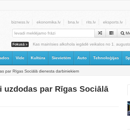
bizness.lv
ekonomika.lv
bna.lv
rits.lv
eksports.lv
Me
Kas mainīsies alkohola iegādē veikalos no 1. august
Fokusā
ados
Vide
Kultūra
Sievietēm
Auto
Tehnoloģijas
Sp
as par Rīgas Sociālā dienesta darbiniekiem
i uzdodas par Rīgas Sociālā