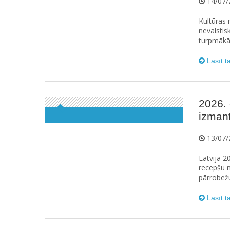
14/07/
Kultūras 
nevalstis
turpmākās
Lasīt t
2026. 
izman
13/07/
Latvijā 2
recepšu n
pārrobežu
Lasīt t