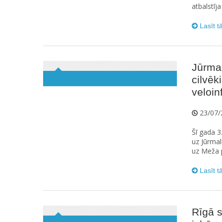
atbalstīj
Lasīt t
Jūrmal
cilvēk
veloin
23/07/
Šī gada 3
uz Jūrmal
uz Meža p
Lasīt t
Rīgā s