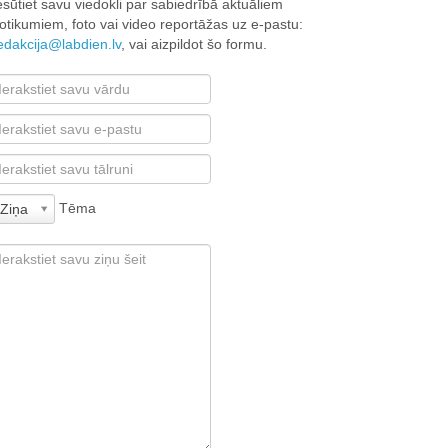
esūtiet savu viedokli par sabiedrībā aktuāliem
otikumiem, foto vai video reportāžas uz e-pastu:
edakcija@labdien.lv
, vai aizpildot šo formu.
Tēma
Ziņa