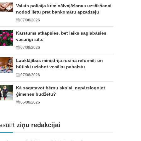
Valsts policija kriminālvajāšanas uzsākšanai
nodod lietu pret bankomātu apzadzēju
07/08/2026
Karstums atkāpsies, bet laiks saglabāsies
vasarīgi silts
07/08/2026
Labklājības ministrija rosina reformēt un
būtiski uzlabot vecāku pabalstu
07/08/2026
Kā sagatavot bērnu skolai, nepārslogojot
ģimenes budžetu?
06/08/2026
esūtīt
ziņu redakcijai