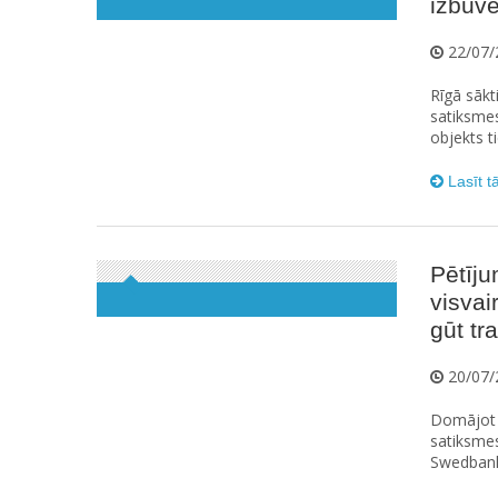
izbūv
22/07/
Rīgā sākt
satiksmes
objekts t
Lasīt t
Pētīju
visvai
gūt t
20/07/
Domājot p
satiksme
Swedbank 