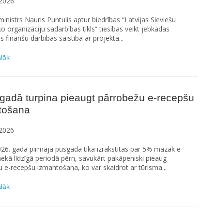
2026
ministrs Nauris Puntulis aptur biedrības “Latvijas Sieviešu
ko organizāciju sadarbības tīkls” tiesības veikt jebkādas
 finanšu darbības saistībā ar projekta...
ālāk
gadā turpina pieaugt pārrobežu e-recepšu
tošana
2026
026. gada pirmajā pusgadā tika izrakstītas par 5% mazāk e-
ekā līdzīgā periodā pērn, savukārt pakāpeniski pieaug
 e-recepšu izmantošana, ko var skaidrot ar tūrisma...
ālāk