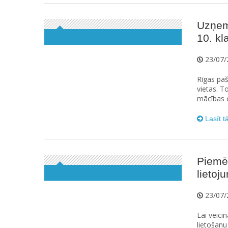
Uzņem
10. kl
23/07/
Rīgas paš
vietas. T
mācības ci
Lasīt t
Piemēr
lieto
23/07/
Lai veici
lietošanu