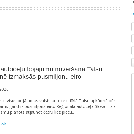
I
n
r
 autoceļu bojājumu novēršana Talsu
nē izmaksās pusmiljonu eiro
2026
stu visus bojājumus valsts autoceļu tīklā Talsu apkārtnē būs
ams gandrīz pusmiljons eiro. Reģionālā autoceļa Sloka–Talsi
smu plānots atjaunot četru līdz piecu...
ālāk