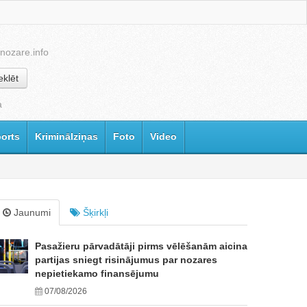
nozare.info
klēt
a
orts
Kriminālziņas
Foto
Video
Jaunumi
Šķirkļi
Pasažieru pārvadātāji pirms vēlēšanām aicina
partijas sniegt risinājumus par nozares
nepietiekamo finansējumu
07/08/2026