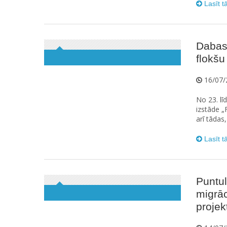
Lasīt t
Dabas 
flokšu
16/07/
No 23. lī
izstāde „
arī tādas,
Lasīt t
Puntul
migrāc
projek