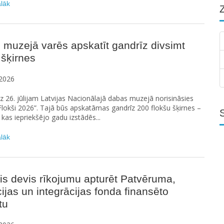
ālāk
muzejā varēs apskatīt gandrīz divsimt
 šķirnes
2026
dz 26. jūlijam Latvijas Nacionālajā dabas muzejā norisināsies
Flokši 2026”. Tajā būs apskatāmas gandrīz 200 flokšu šķirnes –
 kas iepriekšējo gadu izstādēs...
ālāk
is devis rīkojumu apturēt Patvēruma,
ijas un integrācijas fonda finansēto
tu