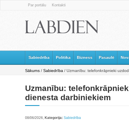
Par portālu
Kontakti
Sabiedrība
Politika
Bizness
Pasaulē
Nov
Sākums
/
Sabiedrība
/ Uzmanību: telefonkrāpnieki uzdod
Uzmanību: telefonkrāpniek
dienesta darbiniekiem
08/06/2026,
Kategorija:
Sabiedrība