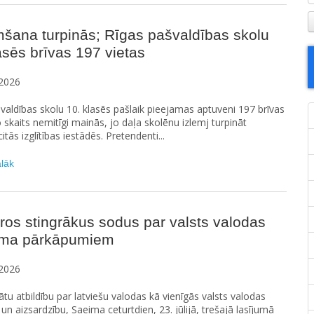
šana turpinās; Rīgas pašvaldības skolu
asēs brīvas 197 vietas
2026
valdības skolu 10. klasēs pašlaik pieejamas aptuveni 197 brīvas
o skaits nemitīgi mainās, jo daļa skolēnu izlemj turpināt
tās izglītības iestādēs. Pretendenti...
ālāk
os stingrākus sodus par valsts valodas
juma pārkāpumiem
2026
nātu atbildību par latviešu valodas kā vienīgās valsts valodas
 un aizsardzību, Saeima ceturtdien, 23. jūlijā, trešajā lasījumā