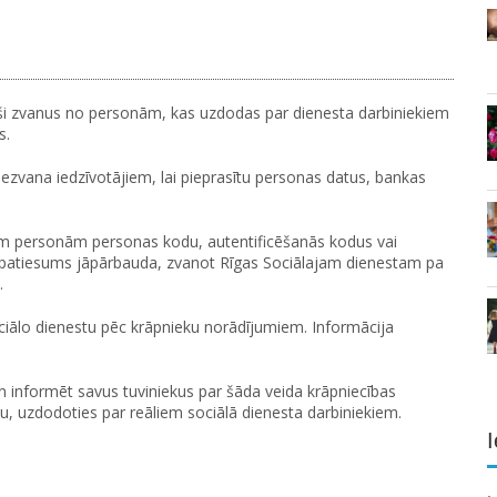
uši zvanus no personām, kas uzdodas par dienesta darbiniekiem
s.
nezvana iedzīvotājiem, lai pieprasītu personas datus, bankas
šām personām personas kodu, autentificēšanās kodus vai
patiesums jāpārbauda, zvanot Rīgas Sociālajam dienestam pa
.
iālo dienestu pēc krāpnieku norādījumiem. Informācija
un informēt savus tuviniekus par šāda veida krāpniecības
u, uzdodoties par reāliem sociālā dienesta darbiniekiem.
I