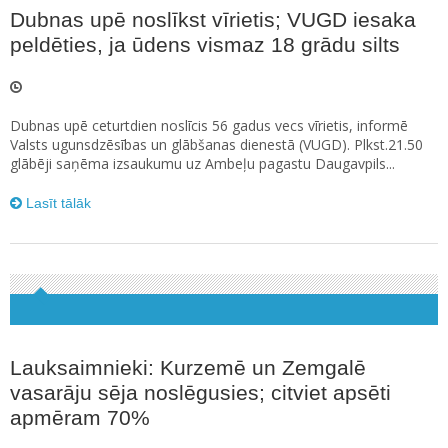
Dubnas upē noslīkst vīrietis; VUGD iesaka
peldēties, ja ūdens vismaz 18 grādu silts
Dubnas upē ceturtdien noslīcis 56 gadus vecs vīrietis, informē
Valsts ugunsdzēsības un glābšanas dienestā (VUGD). Plkst.21.50
glābēji saņēma izsaukumu uz Ambeļu pagastu Daugavpils...
Lasīt tālāk
Lauksaimnieki: Kurzemē un Zemgalē
vasarāju sēja noslēgusies; citviet apsēti
apmēram 70%