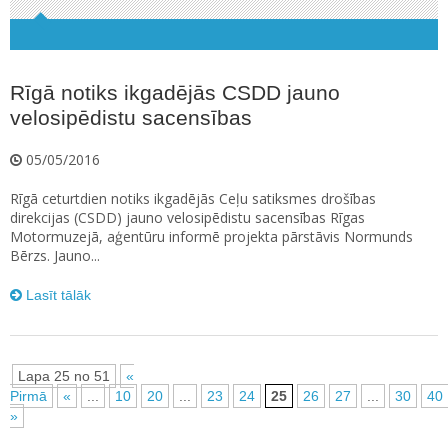
Rīgā notiks ikgadējās CSDD jauno
velosipēdistu sacensības
05/05/2016
Rīgā ceturtdien notiks ikgadējās Ceļu satiksmes drošības
direkcijas (CSDD) jauno velosipēdistu sacensības Rīgas
Motormuzejā, aģentūru informē projekta pārstāvis Normunds
Bērzs. Jauno...
Lasīt tālāk
Lapa 25 no 51
«
Pirmā
«
...
10
20
...
23
24
25
26
27
...
30
40
»