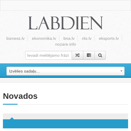
bizness.lv
ekonomika.lv
bna.lv
rits.lv
eksports.lv
nozare.info
Izvēlies sadaļu...
Novados