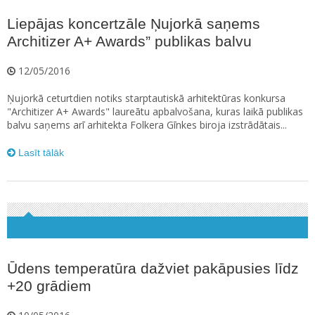
Liepājas koncertzāle Ņujorkā saņems
Architizer A+ Awards” publikas balvu
12/05/2016
Ņujorkā ceturtdien notiks starptautiskā arhitektūras konkursa
"Architizer A+ Awards" laureātu apbalvošana, kuras laikā publikas
balvu saņems arī arhitekta Folkera Gīnkes biroja izstrādātais...
Lasīt tālāk
Ūdens temperatūra dažviet pakāpusies līdz
+20 grādiem