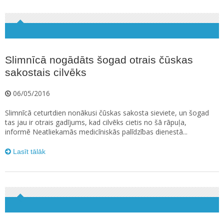
Slimnīcā nogādāts šogad otrais čūskas
sakostais cilvēks
06/05/2016
Slimnīcā ceturtdien nonākusi čūskas sakosta sieviete, un šogad
tas jau ir otrais gadījums, kad cilvēks cietis no šā rāpuļa,
informē Neatliekamās medicīniskās palīdzības dienestā...
Lasīt tālāk