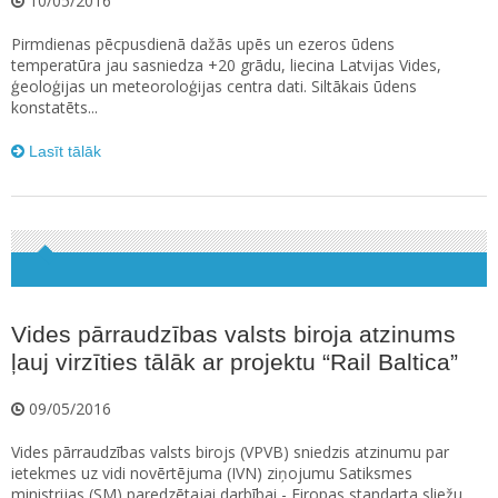
10/05/2016
Pirmdienas pēcpusdienā dažās upēs un ezeros ūdens
temperatūra jau sasniedza +20 grādu, liecina Latvijas Vides,
ģeoloģijas un meteoroloģijas centra dati. Siltākais ūdens
konstatēts...
Lasīt tālāk
Vides pārraudzības valsts biroja atzinums
ļauj virzīties tālāk ar projektu “Rail Baltica”
09/05/2016
Vides pārraudzības valsts birojs (VPVB) sniedzis atzinumu par
ietekmes uz vidi novērtējuma (IVN) ziņojumu Satiksmes
ministrijas (SM) paredzētajai darbībai - Eiropas standarta sliežu