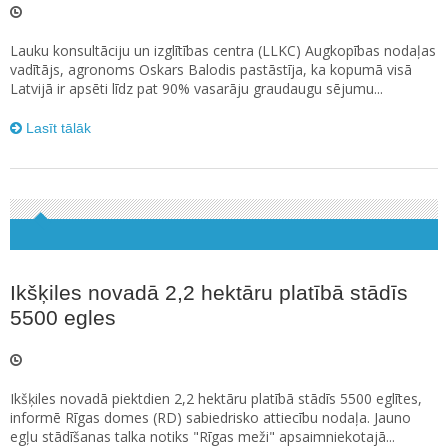
Lauku konsultāciju un izglītības centra (LLKC) Augkopības nodaļas
vadītājs, agronoms Oskars Balodis pastāstīja, ka kopumā visā
Latvijā ir apsēti līdz pat 90% vasarāju graudaugu sējumu...
Lasīt tālāk
Ikšķiles novadā 2,2 hektāru platībā stādīs
5500 egles
Ikšķiles novadā piektdien 2,2 hektāru platībā stādīs 5500 eglītes,
informē Rīgas domes (RD) sabiedrisko attiecību nodaļa. Jauno
egļu stādīšanas talka notiks "Rīgas meži" apsaimniekotajā...