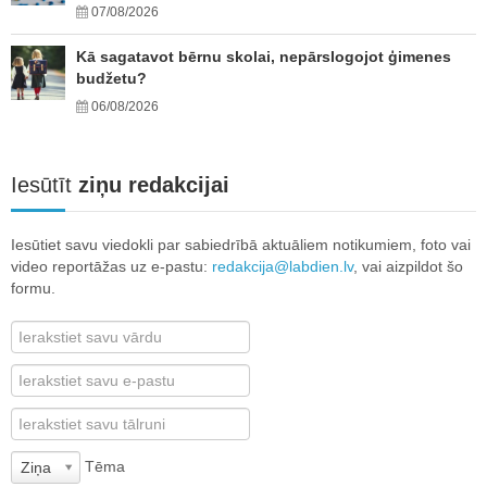
07/08/2026
Kā sagatavot bērnu skolai, nepārslogojot ģimenes
budžetu?
06/08/2026
Iesūtīt
ziņu redakcijai
Iesūtiet savu viedokli par sabiedrībā aktuāliem notikumiem, foto vai
video reportāžas uz e-pastu:
redakcija@labdien.lv
, vai aizpildot šo
formu.
Tēma
Ziņa