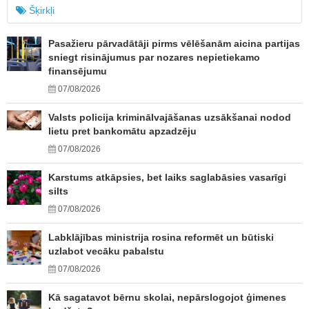
Šķirkļi
Pasažieru pārvadātāji pirms vēlēšanām aicina partijas
sniegt risinājumus par nozares nepietiekamo
finansējumu
07/08/2026
Valsts policija kriminālvajāšanas uzsākšanai nodod
lietu pret bankomātu apzadzēju
07/08/2026
Karstums atkāpsies, bet laiks saglabāsies vasarīgi
silts
07/08/2026
Labklājības ministrija rosina reformēt un būtiski
uzlabot vecāku pabalstu
07/08/2026
Kā sagatavot bērnu skolai, nepārslogojot ģimenes