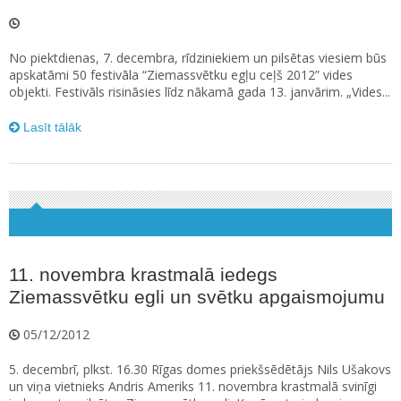
No piektdienas, 7. decembra, rīdziniekiem un pilsētas viesiem būs
apskatāmi 50 festivāla “Ziemassvētku egļu ceļš 2012” vides
objekti. Festivāls risināsies līdz nākamā gada 13. janvārim. „Vides...
Lasīt tālāk
11. novembra krastmalā iedegs
Ziemassvētku egli un svētku apgaismojumu
05/12/2012
5. decembrī, plkst. 16.30 Rīgas domes priekšsēdētājs Nils Ušakovs
un viņa vietnieks Andris Ameriks 11. novembra krastmalā svinīgi