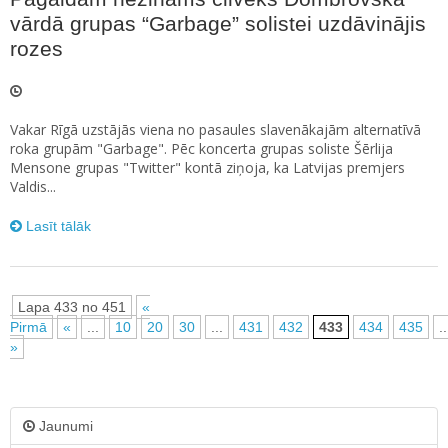
vārdā grupas “Garbage” solistei uzdāvinājis
rozes
Vakar Rīgā uzstājās viena no pasaules slavenākajām alternatīvā
roka grupām "Garbage". Pēc koncerta grupas soliste Šērlija
Mensone grupas "Twitter" kontā ziņoja, ka Latvijas premjers
Valdis...
Lasīt tālāk
Lapa 433 no 451
«
Pirmā
«
...
10
20
30
...
431
432
433
434
435
..
»
Jaunumi