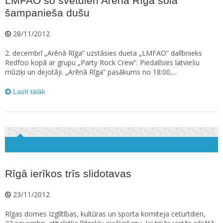
LMFAO šo svētdien Arēnā Rīga sola
šampanieša dušu
28/11/2012
2. decembrī „Arēnā Rīga” uzstāsies dueta „LMFAO” dalībnieks
Redfoo kopā ar grupu „Party Rock Crew”. Piedalīsies latviešu
mūziķi un dejotāji. „Arēnā Rīga” pasākums no 18:00,...
Lasīt tālāk
Rīgā ierīkos trīs slidotavas
23/11/2012
Rīgas domes Izglītības, kultūras un sporta komiteja ceturtdien,