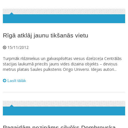
Rīgā atklāj jaunu tikšanās vietu
15/11/2012
Turpmāk rīdziniekus un galvaspilsētas viesus dzelzceļa Centrālās
stacijas laukumā priecēs jauns vides dizaina objekts – deviņus
metrus platais Saules pulkstenis Origo Universi. Idejas autori...
Lasīt tālāk
Pagaidām nezināms cilvēks Dombrovska