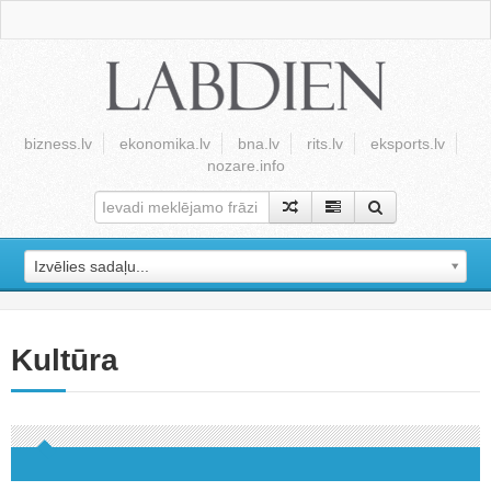
bizness.lv
ekonomika.lv
bna.lv
rits.lv
eksports.lv
nozare.info
Izvēlies sadaļu...
Kultūra