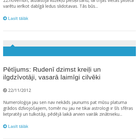
22.novembri, atbalstīja līdzekļu piešķiršanu, lai trijās vietās pilsētā
varētu ierīkot dabīgā ledus slidotavas. Tās būs...
Lasīt tālāk
Pētījums: Rudenī dzimst kreiļi un
ilgdzīvotāji, vasarā laimīgi cilvēki
22/11/2012
Numeroloģija jau sen nav nekāds jaunums pat mūsu platuma
grādos dzīvojošajiem, tomēr nu jau ne tikai astrologi ir šīs sfēras
lietpratēji un tulkotāji, pēdējā laikā arvien vairāk zinātnieku...
Lasīt tālāk