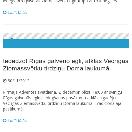
iedegs otro pilsētas Ziemassvētku egli. Kopā ar to iedegsies...
Lasīt tālāk
Iededzot Rīgas galveno egli, atklās Vecrīgas
Ziemassvētku tirdziņu Doma laukumā
30/11/2012
Pirmajā Adventes svētdienā, 2. decembrī plkst. 18:00 ar svinīgu
Rīgas galvenās egles iedegšanas pasākumu atklās ikgadējo
Vecrīgas Ziemassvētku tirdziņu Doma laukumā. Tradicionālajā
pasākumā...
Lasīt tālāk