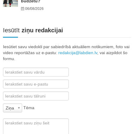
budžetu?
06/08/2026
Iesūtīt
ziņu redakcijai
Iesūtiet savu viedokli par sabiedrībā aktuāliem notikumiem, foto vai
video reportāžas uz e-pastu:
redakcija@labdien.lv
, vai aizpildot šo
formu.
Tēma
Ziņa