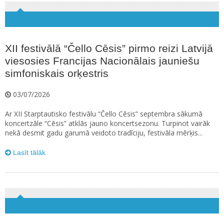
XII festivālā “Čello Cēsis” pirmo reizi Latvijā
viesosies Francijas Nacionālais jauniešu
simfoniskais orķestris
03/07/2026
Ar XII Starptautisko festivālu “Čello Cēsis” septembra sākumā
koncertzāle “Cēsis” atklās jauno koncertsezonu. Turpinot vairāk
nekā desmit gadu garumā veidoto tradīciju, festivāla mērķis...
Lasīt tālāk