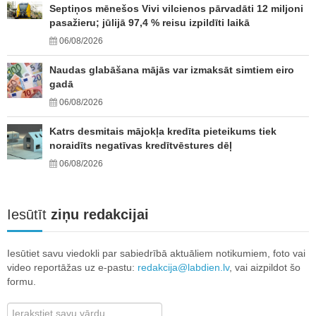
Septiņos mēnešos Vivi vilcienos pārvadāti 12 miljoni
pasažieru; jūlijā 97,4 % reisu izpildīti laikā
06/08/2026
Naudas glabāšana mājās var izmaksāt simtiem eiro
gadā
06/08/2026
Katrs desmitais mājokļa kredīta pieteikums tiek
noraidīts negatīvas kredītvēstures dēļ
06/08/2026
Iesūtīt
ziņu redakcijai
Iesūtiet savu viedokli par sabiedrībā aktuāliem notikumiem, foto vai
video reportāžas uz e-pastu:
redakcija@labdien.lv
, vai aizpildot šo
formu.