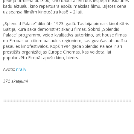
pēdējā otrdienā pl.13.00, kino baudītājiem būs iespēja noskatīties
kādu aktuālu, kino repertuārā esošu mākslas filmu. Biļetes cena
uz seansa filmām kinoteātra kasē – 2 lati.
„Splendid Palace“ dibināts 1923. gadā. Tas bija pirmais kinoteātris
Baltijā, kurā sāka demonstrēt skaņu filmas. Šobrīd „Splendid
Palace“ programmu veido kvalitatīvs autorkino, art house filmas
no Eiropas un citiem pasaules reģioniem, kas guvušas atsaucību
pasaules kinofestivālos. Kopš 1994.gada Splendid Palace ir arī
prestižās organizācijas Europe Cinemas, kas veidota, lai
popularizētu Eiropā tapušu kino, biedrs.
Avots:
nra.lv
371 skatījumi