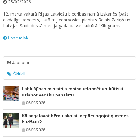
25/02/2026
12. marta vakarā Rīgas Latviešu biedrības namā izskanēs īpašs
divdaļīgs koncerts, kurā mijiedarbosies pianists Reinis Zariņš un
Latvijas Sabiedriskā medija gada balvas kultūrā “Kilograms...
Lasīt tālāk
Jaunumi
Šķirkļi
Labklājības ministrija rosina reformēt un būtiski
uzlabot vecāku pabalstu
06/08/2026
Kā sagatavot bērnu skolai, nepārslogojot ģimenes
budžetu?
06/08/2026