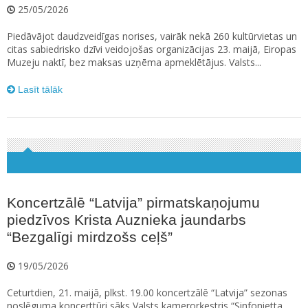
25/05/2026
Piedāvājot daudzveidīgas norises, vairāk nekā 260 kultūrvietas un
citas sabiedrisko dzīvi veidojošas organizācijas 23. maijā, Eiropas
Muzeju naktī, bez maksas uzņēma apmeklētājus. Valsts...
Lasīt tālāk
Koncertzālē “Latvija” pirmatskaņojumu
piedzīvos Krista Auznieka jaundarbs
“Bezgalīgi mirdzošs ceļš”
19/05/2026
Ceturtdien, 21. maijā, plkst. 19.00 koncertzālē “Latvija” sezonas
noslēguma koncerttūri sāks Valsts kamerorķestris “Sinfonietta