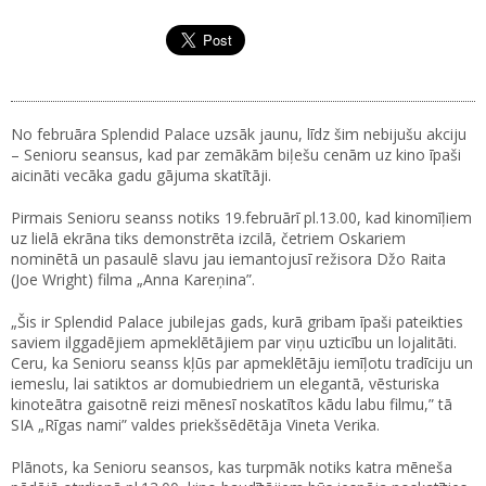
No februāra Splendid Palace uzsāk jaunu, līdz šim nebijušu akciju
– Senioru seansus, kad par zemākām biļešu cenām uz kino īpaši
aicināti vecāka gadu gājuma skatītāji.
Pirmais Senioru seanss notiks 19.februārī pl.13.00, kad kinomīļiem
uz lielā ekrāna tiks demonstrēta izcilā, četriem Oskariem
nominētā un pasaulē slavu jau iemantojusī režisora Džo Raita
(Joe Wright) filma „Anna Kareņina”.
„Šis ir Splendid Palace jubilejas gads, kurā gribam īpaši pateikties
saviem ilggadējiem apmeklētājiem par viņu uzticību un lojalitāti.
Ceru, ka Senioru seanss kļūs par apmeklētāju iemīļotu tradīciju un
iemeslu, lai satiktos ar domubiedriem un elegantā, vēsturiska
kinoteātra gaisotnē reizi mēnesī noskatītos kādu labu filmu,” tā
SIA „Rīgas nami” valdes priekšsēdētāja Vineta Verika.
Plānots, ka Senioru seansos, kas turpmāk notiks katra mēneša