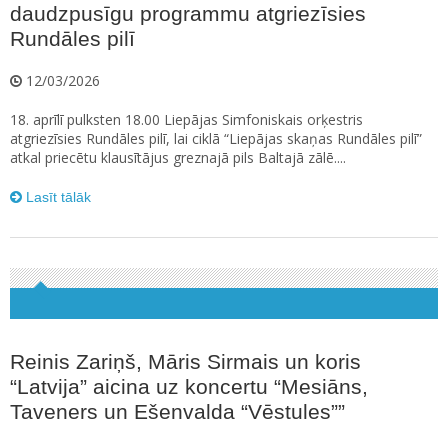
daudzpusīgu programmu atgriezīsies
Rundāles pilī
12/03/2026
18. aprīlī pulksten 18.00 Liepājas Simfoniskais orķestris
atgriezīsies Rundāles pilī, lai ciklā “Liepājas skaņas Rundāles pilī”
atkal priecētu klausītājus greznajā pils Baltajā zālē....
Lasīt tālāk
Reinis Zariņš, Māris Sirmais un koris
“Latvija” aicina uz koncertu “Mesiāns,
Taveners un Ešenvalda “Vēstules””