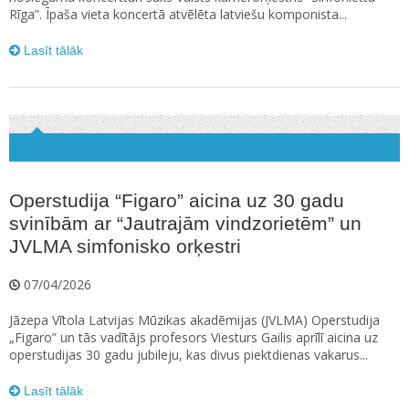
Rīga”. Īpaša vieta koncertā atvēlēta latviešu komponista...
Lasīt tālāk
Operstudija “Figaro” aicina uz 30 gadu
svinībām ar “Jautrajām vindzorietēm” un
JVLMA simfonisko orķestri
07/04/2026
Jāzepa Vītola Latvijas Mūzikas akadēmijas (JVLMA) Operstudija
„Figaro” un tās vadītājs profesors Viesturs Gailis aprīlī aicina uz
operstudijas 30 gadu jubileju, kas divus piektdienas vakarus...
Lasīt tālāk