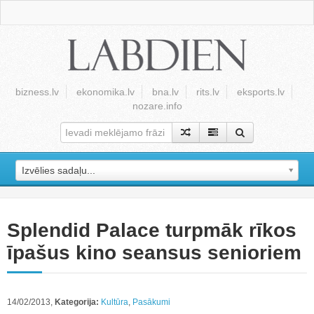
bizness.lv
ekonomika.lv
bna.lv
rits.lv
eksports.lv
nozare.info
Izvēlies sadaļu...
Splendid Palace turpmāk rīkos
īpašus kino seansus senioriem
14/02/2013,
Kategorija:
Kultūra
,
Pasākumi