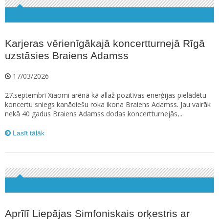
Karjeras vērienīgākajā koncertturnejā Rīgā
uzstāsies Braiens Adamss
17/03/2026
27.septembrī Xiaomi arēnā kā allaž pozitīvas enerģijas pielādētu
koncertu sniegs kanādiešu roka ikona Braiens Adamss. Jau vairāk
nekā 40 gadus Braiens Adamss dodas koncertturnejās,...
Lasīt tālāk
Aprīlī Liepājas Simfoniskais orķestris ar