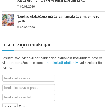
pasažieru; jūlijā 97,4 % reisu izpildīti laikā
06/08/2026
Naudas glabāšana mājās var izmaksāt simtiem eiro
gadā
06/08/2026
Iesūtīt
ziņu redakcijai
Iesūtiet savu viedokli par sabiedrībā aktuāliem notikumiem, foto vai
video reportāžas uz e-pastu:
redakcija@labdien.lv
, vai aizpildot šo
formu.
Tēma
Ziņa