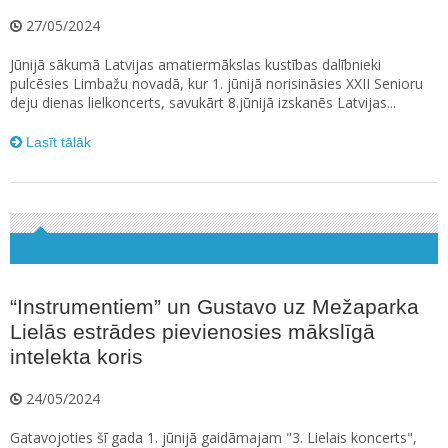
27/05/2024
Jūnijā sākumā Latvijas amatiermākslas kustības dalībnieki
pulcēsies Limbažu novadā, kur 1. jūnijā norisināsies XXII Senioru
deju dienas lielkoncerts, savukārt 8.jūnijā izskanēs Latvijas...
Lasīt tālāk
“Instrumentiem” un Gustavo uz Mežaparka
Lielās estrādes pievienosies mākslīgā
intelekta koris
24/05/2024
Gatavojoties šī gada 1. jūnijā gaidāmajam "3. Lielais koncerts",