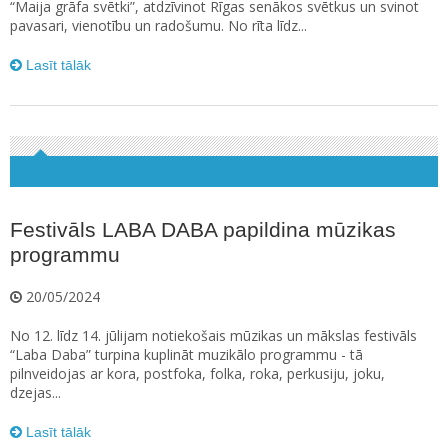
“Maija grāfa svētki”, atdzīvinot Rīgas senākos svētkus un svinot
pavasari, vienotību un radošumu. No rīta līdz...
Lasīt tālāk
Festivāls LABA DABA papildina mūzikas
programmu
20/05/2024
No 12. līdz 14. jūlijam notiekošais mūzikas un mākslas festivāls
“Laba Daba” turpina kuplināt muzikālo programmu - tā
pilnveidojas ar kora, postfoka, folka, roka, perkusiju, joku,
dzejas...
Lasīt tālāk