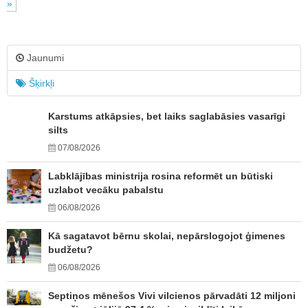
»
Jaunumi
Šķirkļi
Karstums atkāpsies, bet laiks saglabāsies vasarīgi
silts
07/08/2026
Labklājības ministrija rosina reformēt un būtiski
uzlabot vecāku pabalstu
06/08/2026
Kā sagatavot bērnu skolai, nepārslogojot ģimenes
budžetu?
06/08/2026
Septiņos mēnešos Vivi vilcienos pārvadāti 12 miljoni