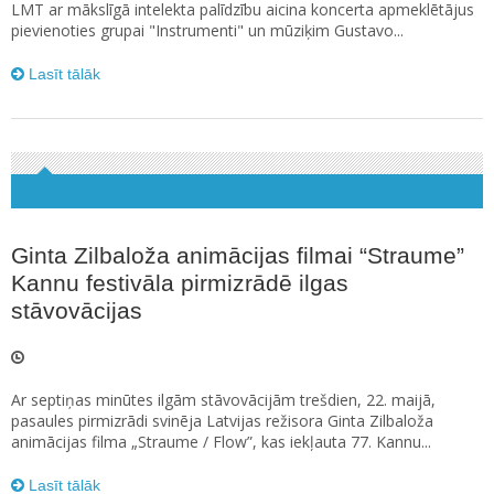
LMT ar mākslīgā intelekta palīdzību aicina koncerta apmeklētājus
pievienoties grupai "Instrumenti" un mūziķim Gustavo...
Lasīt tālāk
Ginta Zilbaloža animācijas filmai “Straume”
Kannu festivāla pirmizrādē ilgas
stāvovācijas
Ar septiņas minūtes ilgām stāvovācijām trešdien, 22. maijā,
pasaules pirmizrādi svinēja Latvijas režisora Ginta Zilbaloža
animācijas filma „Straume / Flow”, kas iekļauta 77. Kannu...
Lasīt tālāk