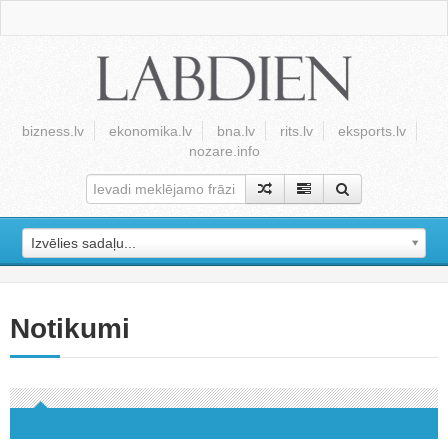
bizness.lv
ekonomika.lv
bna.lv
rits.lv
eksports.lv
nozare.info
Izvēlies sadaļu...
Notikumi