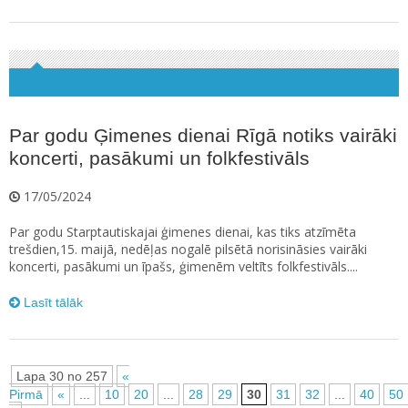
Par godu Ģimenes dienai Rīgā notiks vairāki
koncerti, pasākumi un folkfestivāls
17/05/2024
Par godu Starptautiskajai ģimenes dienai, kas tiks atzīmēta
trešdien,15. maijā, nedēļas nogalē pilsētā norisināsies vairāki
koncerti, pasākumi un īpašs, ģimenēm veltīts folkfestivāls....
Lasīt tālāk
Lapa 30 no 257
«
Pirmā
«
...
10
20
...
28
29
30
31
32
...
40
50