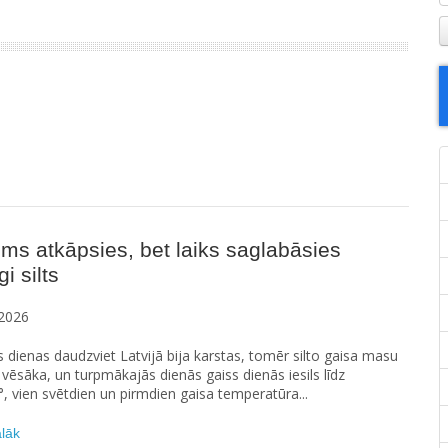
ms atkāpsies, bet laiks saglabāsies
i silts
2026
s dienas daudzviet Latvijā bija karstas, tomēr silto gaisa masu
vēsāka, un turpmākajās dienās gaiss dienās iesils līdz
°, vien svētdien un pirmdien gaisa temperatūra...
ālāk