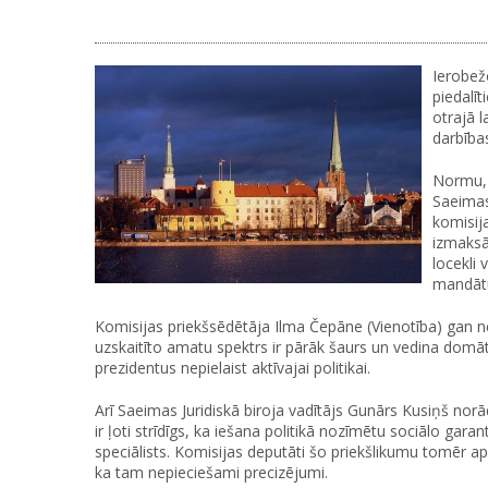
Ierobež
piedalīt
otrajā 
darbība
Normu, 
Saeimas
komisij
izmaksā
locekli
mandātu
Komisijas priekšsēdētāja Ilma Čepāne (Vienotība) gan nev
uzskaitīto amatu spektrs ir pārāk šaurs un vedina domāt
prezidentus nepielaist aktīvajai politikai.
Arī Saeimas Juridiskā biroja vadītājs Gunārs Kusiņš norād
ir ļoti strīdīgs, ka iešana politikā nozīmētu sociālo gara
speciālists. Komisijas deputāti šo priekšlikumu tomēr aps
ka tam nepieciešami precizējumi.