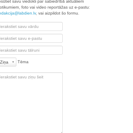
esūtiet savu viedokli par sabiedrībā aktuāliem
otikumiem, foto vai video reportāžas uz e-pastu:
edakcija@labdien.lv
, vai aizpildot šo formu.
Tēma
Ziņa