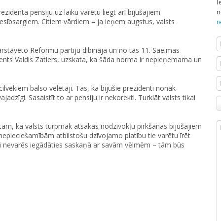
I
identa pensiju uz laiku varētu liegt arī bijušajiem
n
iesībsargiem. Citiem vārdiem – ja ieņem augstus, valsts
r
ārstāvēto Reformu partiju dibināja un no tās 11. Saeimas
idents Valdis Zatlers, uzskata, ka šāda norma ir nepieņemama un
cilvēkiem balso vēlētāji. Tas, ka bijušie prezidenti nonāk
ajadzīgi. Sasaistīt to ar pensiju ir nekorekti. Turklāt valsts tikai
s tam, ka valsts turpmāk atsakās nodzīvokļu pirkšanas bijušajiem
 nepieciešamībām atbilstošu dzīvojamo platību tie varētu īrēt
nti nevarēs iegādāties saskaņā ar savām vēlmēm – tām būs