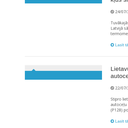
24/07/
Tuvākajās
Latvijā s
termometr
Lasīt t
Lietav
autoce
22/07/
Stipro li
autoceļu 
(P128) po
Lasīt t