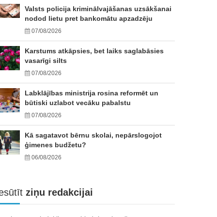
Valsts policija kriminālvajāšanas uzsākšanai
nodod lietu pret bankomātu apzadzēju
07/08/2026
Karstums atkāpsies, bet laiks saglabāsies
vasarīgi silts
07/08/2026
Labklājības ministrija rosina reformēt un
būtiski uzlabot vecāku pabalstu
07/08/2026
Kā sagatavot bērnu skolai, nepārslogojot
ģimenes budžetu?
06/08/2026
esūtīt
ziņu redakcijai