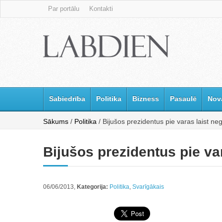
Par portālu
Kontakti
Sabiedrība
Politika
Bizness
Pasaulē
Nov
Sākums
/
Politika
/ Bijušos prezidentus pie varas laist neg
Bijušos prezidentus pie var
06/06/2013,
Kategorija:
Politika
,
Svarīgākais