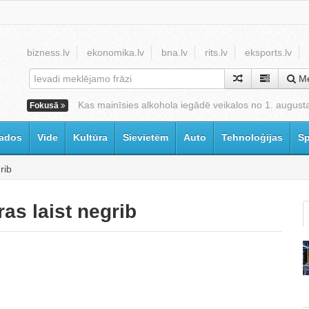
bizness.lv
ekonomika.lv
bna.lv
rits.lv
eksports.lv
Me
Kas mainīsies alkohola iegādē veikalos no 1. august
Fokusā
ados
Vide
Kultūra
Sievietēm
Auto
Tehnoloģijas
Sp
rib
as laist negrib