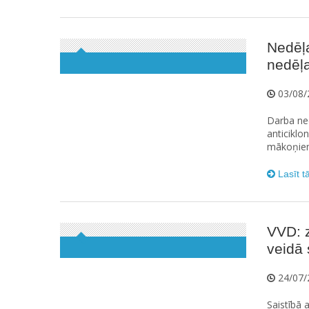
Nedēļ
nedēļa
03/08/
Darba ned
anticiklo
mākoņiem,
Lasīt t
VVD: z
veidā 
24/07/
Saistībā 