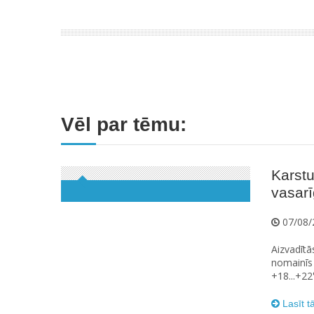
Vēl par tēmu:
Karstu
vasarīg
07/08/
Aizvadītā
nomainīs 
+18...+22
Lasīt t