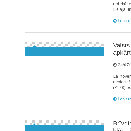
notekūdeņ
Lielajā u
Lasīt t
Valsts
apkārt
24/07/
Lai novēr
nepiecieš
(P128) po
Lasīt t
Brīvdi
kļūs s