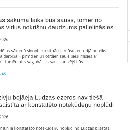
as sākumā laiks būs sauss, tomēr no
s vidus nokrišņu daudzums palielināsies
2026
ēļas sākumā sinoptisko situāciju mūsu teritorijā noteiks
na darbība – pirmdien un otrdien saule bieži mīsies ar
 tomēr laiks saglabāsies sauss un vējš būs...
ālāk
ivju bojāeja Ludzas ezeros nav tiešā
saistīta ar konstatēto notekūdeņu noplūdi
2026
ar jūnijā konstatēto notekūdeņu noplūdi no Ludzas pilsētas