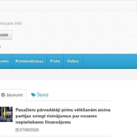
nozare.info
klēt
a
orts
Kriminālziņas
Foto
Video
Jaunumi
Šķirkļi
Pasažieru pārvadātāji pirms vēlēšanām aicina
partijas sniegt risinājumus par nozares
nepietiekamo finansējumu
07/08/2026