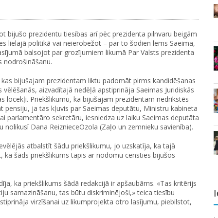
ot bijušo prezidentu tiesības arī pēc prezidenta pilnvaru beigām
ies lielajā politikā vai neierobežot – par to šodien lems Saeima,
lasījumā balsojot par grozījumiem likumā Par Valsts prezidenta
s nodrošināšanu.
kas bijušajam prezidentam liktu padomāt pirms kandidēšanas
 vēlēšanās, aizvadītajā nedēļā apstiprināja Saeimas Juridiskās
as locekļi. Priekšlikumu, ka bijušajam prezidentam nedrīkstēs
t pensiju, ja tas kļuvis par Saeimas deputātu, Ministru kabineta
 vai parlamentāro sekretāru, iesniedza uz laiku Saeimas deputāta
 nolikusī Dana ReiznieceOzola (Zaļo un zemnieku savienība).
ēlējās atbalstīt šādu priekšlikumu, jo uzskatīja, ka tajā
, ka šāds priekšlikums tapis ar nodomu censties bijušos
īja, ka priekšlikums šādā redakcijā ir apšaubāms. «Tas kritērijs
I
ntiju samazināšanu, tas būtu diskriminējoši,» teica tiesību
tiprināja virzīšanai uz likumprojekta otro lasījumu, piebilstot,