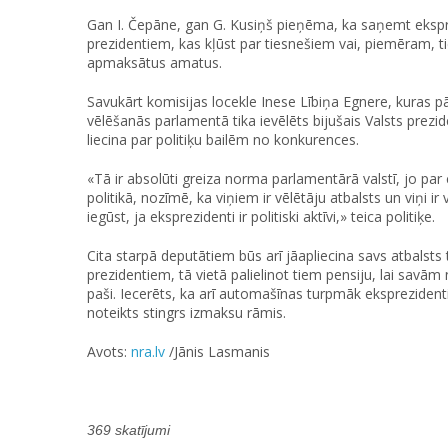
Gan I. Čepāne, gan G. Kusiņš pieņēma, ka saņemt eksprez
prezidentiem, kas kļūst par tiesnešiem vai, piemēram, t
apmaksātus amatus.
Savukārt komisijas locekle Inese Lībiņa Egnere, kuras p
vēlēšanās parlamentā tika ievēlēts bijušais Valsts prez
liecina par politiķu bailēm no konkurences.
«Tā ir absolūti greiza norma parlamentārā valstī, jo par 
politikā, nozīmē, ka viņiem ir vēlētāju atbalsts un viņi ir v
iegūst, ja eksprezidenti ir politiski aktīvi,» teica politiķe.
Cita starpā deputātiem būs arī jāapliecina savs atbalst
prezidentiem, tā vietā palielinot tiem pensiju, lai savām
paši. Iecerēts, ka arī automašīnas turpmāk eksprezide
noteikts stingrs izmaksu rāmis.
Avots:
nra.lv
/Jānis Lasmanis
369 skatījumi