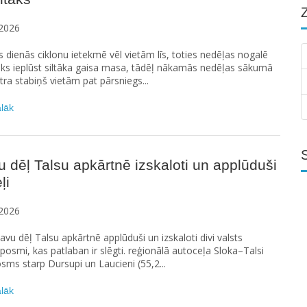
2026
 dienās ciklonu ietekmē vēl vietām līs, toties nedēļas nogalē
āks ieplūst siltāka gaisa masa, tādēļ nākamās nedēļas sākumā
a stabiņš vietām pat pārsniegs...
ālāk
u dēļ Talsu apkārtnē izskaloti un applūduši
ļi
2026
etavu dēļ Talsu apkārtnē applūduši un izskaloti divi valsts
posmi, kas patlaban ir slēgti. reģionālā autoceļa Sloka–Talsi
sms starp Dursupi un Laucieni (55,2...
ālāk