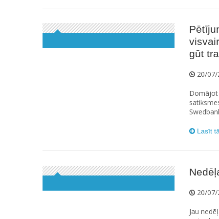
Pētīju
visvai
gūt t
20/07/
Domājot p
satiksme
Swedbank 
Lasīt t
Nedēļa
20/07/
Jau nedēļa