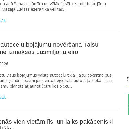
u attīrīšanas iekārtām un vēlāk fiksēto zandartu bojāeju
n Mazajā Ludzas ezerā tika veiktas...
ālāk
 autoceļu bojājumu novēršana Talsu
nē izmaksās pusmiljonu eiro
2026
stu visus bojājumus valsts autoceļu tīklā Talsu apkārtnē būs
ams gandrīz pusmiljons eiro. Reģionālā autoceļa Sloka–Talsi
smu plānots atjaunot četru līdz piecu...
ālāk
enās vien vietām līs, un laiks pakāpeniski
iltāks