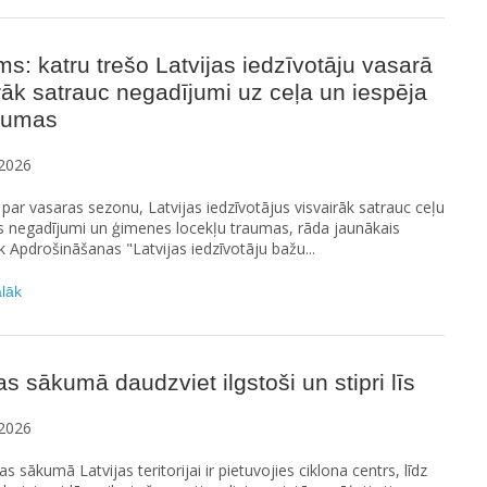
ms: katru trešo Latvijas iedzīvotāju vasarā
rāk satrauc negadījumi uz ceļa un iespēja
raumas
2026
ar vasaras sezonu, Latvijas iedzīvotājus visvairāk satrauc ceļu
s negadījumi un ģimenes locekļu traumas, rāda jaunākais
Apdrošināšanas "Latvijas iedzīvotāju bažu...
ālāk
s sākumā daudzviet ilgstoši un stipri līs
2026
s sākumā Latvijas teritorijai ir pietuvojies ciklona centrs, līdz