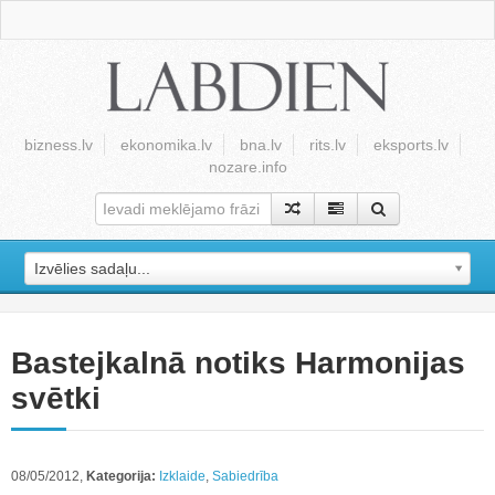
bizness.lv
ekonomika.lv
bna.lv
rits.lv
eksports.lv
nozare.info
Izvēlies sadaļu...
Bastejkalnā notiks Harmonijas
svētki
08/05/2012,
Kategorija:
Izklaide
,
Sabiedrība