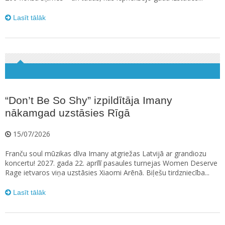
Lasīt tālāk
“Don’t Be So Shy” izpildītāja Imany
nākamgad uzstāsies Rīgā
15/07/2026
Franču soul mūzikas dīva Imany atgriežas Latvijā ar grandiozu
koncertu! 2027. gada 22. aprīlī pasaules turnejas Women Deserve
Rage ietvaros viņa uzstāsies Xiaomi Arēnā. Biļešu tirdzniecība...
Lasīt tālāk