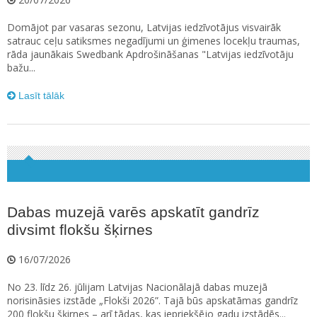
Domājot par vasaras sezonu, Latvijas iedzīvotājus visvairāk
satrauc ceļu satiksmes negadījumi un ģimenes locekļu traumas,
rāda jaunākais Swedbank Apdrošināšanas "Latvijas iedzīvotāju
bažu...
Lasīt tālāk
Dabas muzejā varēs apskatīt gandrīz
divsimt flokšu šķirnes
16/07/2026
No 23. līdz 26. jūlijam Latvijas Nacionālajā dabas muzejā
norisināsies izstāde „Flokši 2026”. Tajā būs apskatāmas gandrīz
200 flokšu šķirnes – arī tādas, kas iepriekšējo gadu izstādēs...