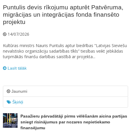
Puntulis devis rīkojumu apturēt Patvēruma,
migrācijas un integrācijas fonda finansēto
projektu
14/07/2026
Kultūras ministrs Nauris Puntulis aptur biedrības “Latvijas Sieviešu
nevalstisko organizāciju sadarbības tīkls” tiesības veikt jebkādas
turpmākās finanšu darbības saistībā ar projekta...
Lasīt tālāk
Jaunumi
Šķirkļi
Pasažieru pārvadātāji pirms vēlēšanām aicina partijas
sniegt risinājumus par nozares nepietiekamo
finansējumu