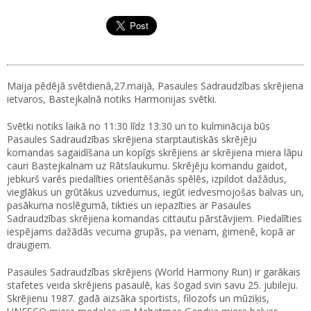
Maija pēdējā svētdienā,27.maijā, Pasaules Sadraudzības skrējiena
ietvaros, Bastejkalnā notiks Harmonijas svētki.
Svētki notiks laikā no 11:30 līdz 13:30 un to kulminācija būs
Pasaules Sadraudzības skrējiena starptautiskās skrējēju
komandas sagaidīšana un kopīgs skrējiens ar skrējiena miera lāpu
cauri Bastejkalnam uz Rātslaukumu. Skrējēju komandu gaidot,
jebkurš varēs piedalīties orientēšanās spēlēs, izpildot dažādus,
vieglākus un grūtākus uzvedumus, iegūt iedvesmojošas balvas un,
pasākuma noslēgumā, tikties un iepazīties ar Pasaules
Sadraudzības skrējiena komandas cittautu pārstāvjiem. Piedalīties
iespējams dažādās vecuma grupās, pa vienam, ģimenē, kopā ar
draugiem.
Pasaules Sadraudzības skrējiens (World Harmony Run) ir garākais
stafetes veida skrējiens pasaulē, kas šogad svin savu 25. jubileju.
Skrējienu 1987. gadā aizsāka sportists, filozofs un mūziķis,