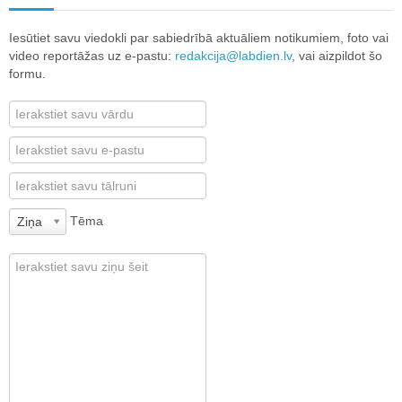
Iesūtiet savu viedokli par sabiedrībā aktuāliem notikumiem, foto vai
video reportāžas uz e-pastu:
redakcija@labdien.lv
, vai aizpildot šo
formu.
Tēma
Ziņa