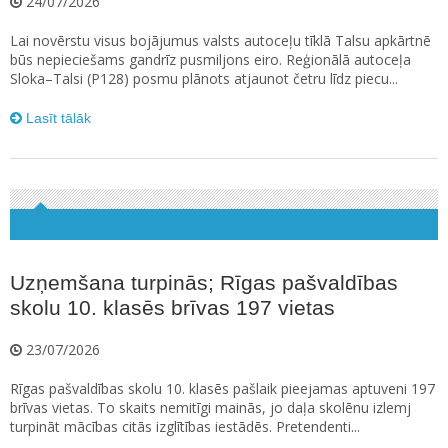
24/07/2026
Lai novērstu visus bojājumus valsts autoceļu tīklā Talsu apkārtnē
būs nepieciešams gandrīz pusmiljons eiro. Reģionālā autoceļa
Sloka–Talsi (P128) posmu plānots atjaunot četru līdz piecu...
Lasīt tālāk
Uzņemšana turpinās; Rīgas pašvaldības
skolu 10. klasēs brīvas 197 vietas
23/07/2026
Rīgas pašvaldības skolu 10. klasēs pašlaik pieejamas aptuveni 197
brīvas vietas. To skaits nemitīgi mainās, jo daļa skolēnu izlemj
turpināt mācības citās izglītības iestādēs. Pretendenti...