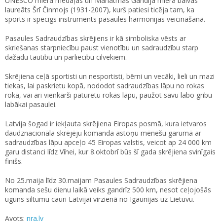
UNESCO miera medaļas un Mahatmas Gandija miera balvas
laureāts Šrī Činmojs (1931-2007), kurš patiesi ticēja tam, ka
sports ir spēcīgs instruments pasaules harmonijas veicināšanā.
Pasaules Sadraudzības skrējiens ir kā simboliska vēsts ar
skriešanas starpniecību paust vienotību un sadraudzību starp
dažādu tautību un pārliecību cilvēkiem.
Skrējiena ceļā sportisti un nesportisti, bērni un vecāki, lieli un mazi
tiekas, lai paskrietu kopā, nododot sadraudzības lāpu no rokas
rokā, vai arī vienkārši paturētu rokās lāpu, paužot savu labo gribu
labākai pasaulei.
Latvija šogad ir iekļauta skrējiena Eiropas posmā, kura ietvaros
daudznacionāla skrējēju komanda astoņu mēnešu garumā ar
sadraudzības lāpu apceļo 45 Eiropas valstis, veicot ap 24 000 km
garu distanci līdz Vīnei, kur 8.oktobrī būs šī gada skrējiena svinīgais
finišs.
No 25.maija līdz 30.maijam Pasaules Sadraudzības skrējiena
komanda sešu dienu laikā veiks gandrīz 500 km, nesot ceļojošās
uguns siltumu cauri Latvijai virzienā no Igaunijas uz Lietuvu.
Avots:
nra.lv