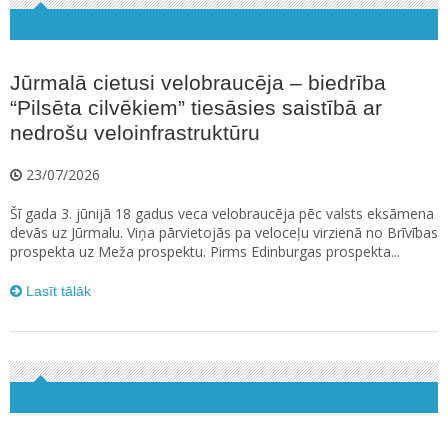
Jūrmalā cietusi velobraucēja – biedrība
“Pilsēta cilvēkiem” tiesāsies saistībā ar
nedrošu veloinfrastruktūru
23/07/2026
Šī gada 3. jūnijā 18 gadus veca velobraucēja pēc valsts eksāmena
devās uz Jūrmalu. Viņa pārvietojās pa veloceļu virzienā no Brīvības
prospekta uz Meža prospektu. Pirms Edinburgas prospekta...
Lasīt tālāk