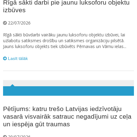
Rīgā sākti darbi pie jaunu luksoforu objektu
izbūves
22/07/2026
Rīgā sākti būvdarbi vairāku jaunu luksoforu objektu izbūvei, lai
uzlabotu satiksmes drošību un satiksmes organizāciju pilsētā.
Jauns luksoforu objekts tiek izbūvēts Pērnavas un Vārnu ielas...
Lasīt tālāk
Pētījums: katru trešo Latvijas iedzīvotāju
vasarā visvairāk satrauc negadījumi uz ceļa
un iespēja gūt traumas
20/07/2026