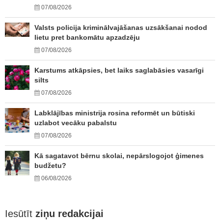
07/08/2026
Valsts policija kriminālvajāšanas uzsākšanai nodod
lietu pret bankomātu apzadzēju
07/08/2026
Karstums atkāpsies, bet laiks saglabāsies vasarīgi
silts
07/08/2026
Labklājības ministrija rosina reformēt un būtiski
uzlabot vecāku pabalstu
07/08/2026
Kā sagatavot bērnu skolai, nepārslogojot ģimenes
budžetu?
06/08/2026
Iesūtīt
ziņu redakcijai