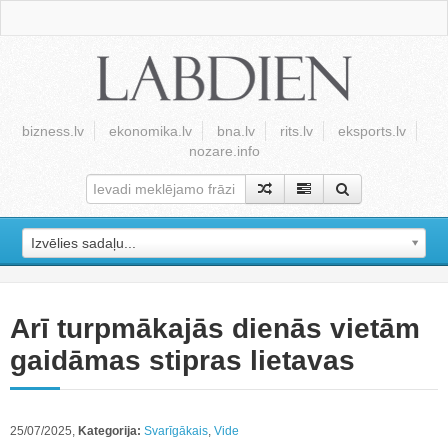
bizness.lv
ekonomika.lv
bna.lv
rits.lv
eksports.lv
nozare.info
Izvēlies sadaļu...
Arī turpmākajās dienās vietām
gaidāmas stipras lietavas
25/07/2025,
Kategorija:
Svarīgākais
,
Vide