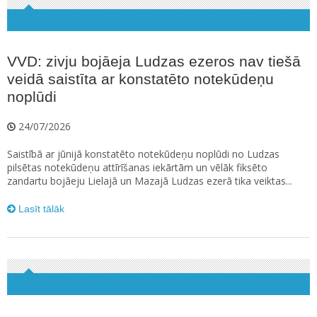
VVD: zivju bojāeja Ludzas ezeros nav tiešā
veidā saistīta ar konstatēto notekūdeņu
noplūdi
24/07/2026
Saistībā ar jūnijā konstatēto notekūdeņu noplūdi no Ludzas
pilsētas notekūdeņu attīrīšanas iekārtām un vēlāk fiksēto
zandartu bojāeju Lielajā un Mazajā Ludzas ezerā tika veiktas...
Lasīt tālāk