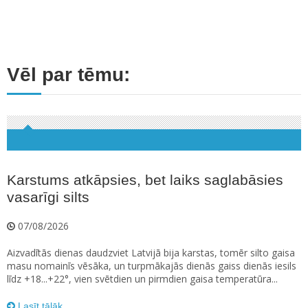
Vēl par tēmu:
Karstums atkāpsies, bet laiks saglabāsies
vasarīgi silts
07/08/2026
Aizvadītās dienas daudzviet Latvijā bija karstas, tomēr silto gaisa
masu nomainīs vēsāka, un turpmākajās dienās gaiss dienās iesils
līdz +18...+22°, vien svētdien un pirmdien gaisa temperatūra...
Lasīt tālāk