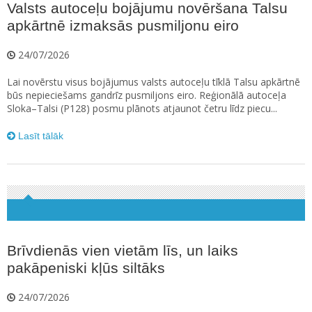
Valsts autoceļu bojājumu novēršana Talsu
apkārtnē izmaksās pusmiljonu eiro
24/07/2026
Lai novērstu visus bojājumus valsts autoceļu tīklā Talsu apkārtnē
būs nepieciešams gandrīz pusmiljons eiro. Reģionālā autoceļa
Sloka–Talsi (P128) posmu plānots atjaunot četru līdz piecu...
Lasīt tālāk
Brīvdienās vien vietām līs, un laiks
pakāpeniski kļūs siltāks
24/07/2026