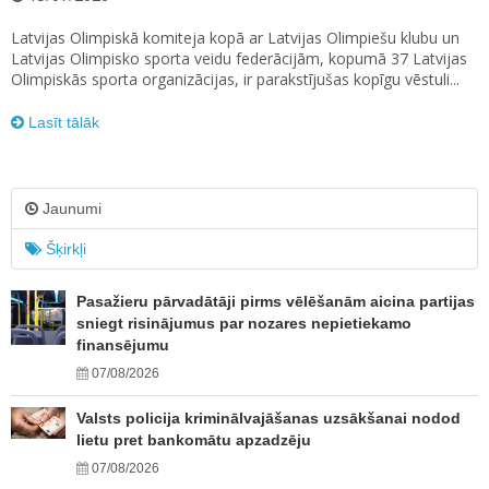
Latvijas Olimpiskā komiteja kopā ar Latvijas Olimpiešu klubu un
Latvijas Olimpisko sporta veidu federācijām, kopumā 37 Latvijas
Olimpiskās sporta organizācijas, ir parakstījušas kopīgu vēstuli...
Lasīt tālāk
Jaunumi
Šķirkļi
Pasažieru pārvadātāji pirms vēlēšanām aicina partijas
sniegt risinājumus par nozares nepietiekamo
finansējumu
07/08/2026
Valsts policija kriminālvajāšanas uzsākšanai nodod
lietu pret bankomātu apzadzēju
07/08/2026