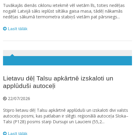
Tuvākajās dienās ciklonu ietekmē vēl vietām līs, toties nedēļas
nogalē Latvijā sāks ieplūst siltāka gaisa masa, tādēļ nākamās
nedēļas sākumā termometra stabiņš vietām pat pārsniegs...
Lasīt tālāk
Lietavu dēļ Talsu apkārtnē izskaloti un
applūduši autoceļi
22/07/2026
Stipro lietavu dēļ Talsu apkārtnē applūduši un izskaloti divi valsts
autoceļu posmi, kas patlaban ir slēgti. reģionālā autoceļa Sloka–
Talsi (P128) posms starp Dursupi un Laucieni (55,2...
Lasīt tālāk