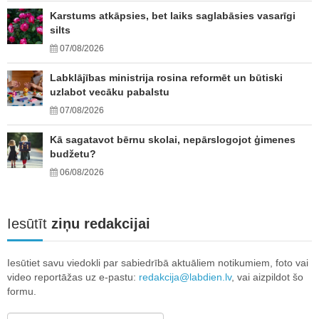
Karstums atkāpsies, bet laiks saglabāsies vasarīgi
silts
07/08/2026
Labklājības ministrija rosina reformēt un būtiski
uzlabot vecāku pabalstu
07/08/2026
Kā sagatavot bērnu skolai, nepārslogojot ģimenes
budžetu?
06/08/2026
Iesūtīt
ziņu redakcijai
Iesūtiet savu viedokli par sabiedrībā aktuāliem notikumiem, foto vai
video reportāžas uz e-pastu:
redakcija@labdien.lv
, vai aizpildot šo
formu.