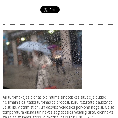
Arī turpmākajās dienās pie mums sinoptiskās situācija būtiski
neizmainīsies, tādēļ turpināsies procesi, kuru rezultātā daudzviet
valstī līs, vietām stipri, un dažviet veidosies pērkona negaisi. Gaisa
temperatūra dienās un naktīs saglabāsies vasarīgi silta, diennakts
gaišajās stundās gaiss lielākoties iesils līdz +20…+25°.