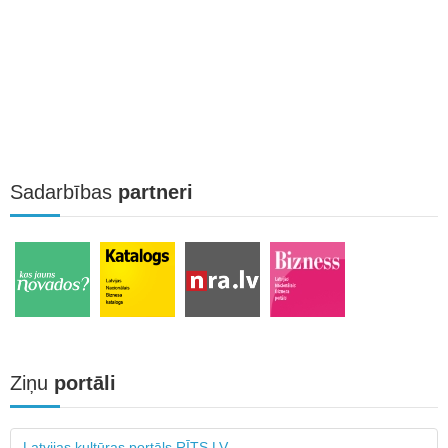
Sadarbības
partneri
Ziņu
portāli
Latvijas kultūras portāls RĪTS.LV