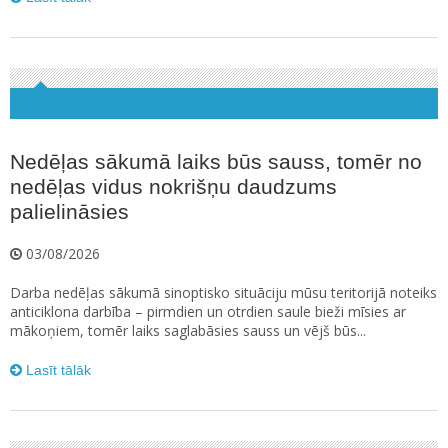
Nedēļas sākumā laiks būs sauss, tomēr no
nedēļas vidus nokrišņu daudzums
palielināsies
03/08/2026
Darba nedēļas sākumā sinoptisko situāciju mūsu teritorijā noteiks
anticiklona darbība – pirmdien un otrdien saule bieži mīsies ar
mākoņiem, tomēr laiks saglabāsies sauss un vējš būs...
Lasīt tālāk