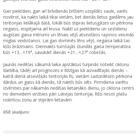
Gan piektdien, gan arī brīvdienās brīžiem uzspīdēs saule, varēs
novērot, ka nakts laikā tikai vietām, bet dienās lietus gaidāms jau
teritorijas lielākajā daļā, lokāli būs stipras lietusgāzes un pērkona
negaiss, iespējama arī krusa. Naktī uz piektdienu un sestdienu
augstais gaisa mitrums un lēnais vējš atsevišķos rajonos veicinās
miglas veidošanos. Lai gan dominēs lēns vējš, negaisa laikā tas
kļūs brāzmains. Diennakts tumšajās stundās gaisa temperatūra
būs +13…+19°, savukārt dienās +21…+27° robežās.
Jaunās nedēļas sākumā laika apstākļus turpinās noteikt ciklonu
darbība, tādēļ arī prognozes ir līdzīgas kā aizvadītajās dienās –
katrā dienā atsevišķās teritorijās līs, vietām sadzirdēsim pērkona
dārdus un gaiss kā dienās, tā naktīs būs silts. Pirmdiena varētu
izvērsties par nākamās nedēļas lietaināko dienu, jo ciklona centrs
no dienvidiem virzīsies pāri Latvijas teritorijai, līdzi nesot plašu
nokrišņu zonu ar stiprām lietavām.
958 skatījumi