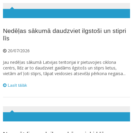
Nedēļas sākumā daudzviet ilgstoši un stipri
līs
20/07/2026
Jau nedēļas sākumā Latvijas teritorijai ir pietuvojies ciklona
centrs, līdz ar to daudzviet gaidāms ilgstošs un stiprs lietus,
vietām arī ļoti stiprs, tāpat veidosies atsevišķi pērkona negaisa...
Lasīt tālāk