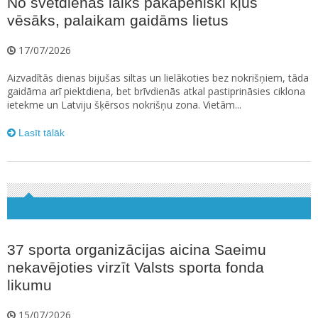
No svētdienas laiks pakāpeniski kļūs
vēsāks, palaikam gaidāms lietus
17/07/2026
Aizvadītās dienas bijušas siltas un lielākoties bez nokrišņiem, tāda
gaidāma arī piektdiena, bet brīvdienās atkal pastiprināsies ciklona
ietekme un Latviju šķērsos nokrišņu zona. Vietām...
Lasīt tālāk
37 sporta organizācijas aicina Saeimu
nekavējoties virzīt Valsts sporta fonda
likumu
15/07/2026