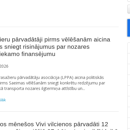
eru pārvadātāji pirms vēlēšanām aicina
as sniegt risinājumus par nozares
tiekamo finansējumu
2026
Pasažieru pārvadātāju asociācija (LPPA) aicina politiskās
 pirms Saeimas vēlēšanām sniegt konkrētu redzējumu par
kā transporta nozares ilgtermiņa attīstību un...
ālāk
os mēnešos Vivi vilcienos pārvadāti 12