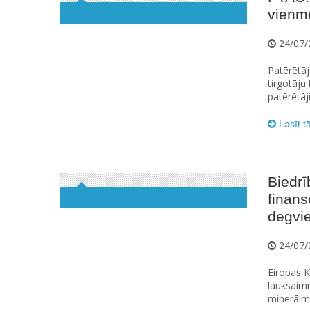
vienmē
24/07/
Patērētāj
tirgotāju
patērētāj
Lasīt t
Biedrī
finan
degvie
24/07/
Eiropas K
lauksaim
minerālmē