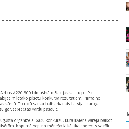
ām Airbus A220-300 lidmašīnām Baltijas valstu pilsētu
altijas mīlētāko pilsētu konkursa rezultātiem. Pirmā no
s vārdā. To rotā sarkanbaltsarkanais Latvijas karoga
su galvaspilsētas vārdu pasaulē.
I
 augustā organizēja īpašu konkursu, kurā ikviens varēja balsot
pilsētām. Kopumā nepilna mēneša laikā tika saņemts vairāk