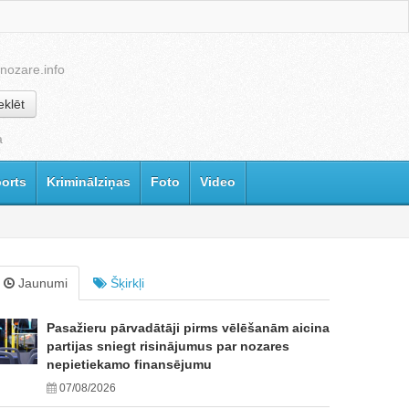
nozare.info
klēt
a
orts
Kriminālziņas
Foto
Video
Jaunumi
Šķirkļi
Pasažieru pārvadātāji pirms vēlēšanām aicina
partijas sniegt risinājumus par nozares
nepietiekamo finansējumu
07/08/2026