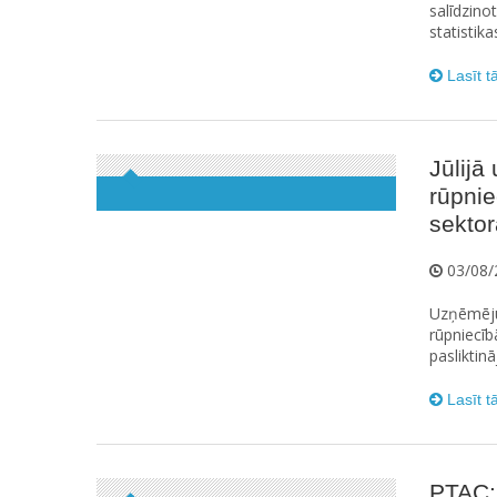
salīdzino
statistika
Lasīt t
Jūlij
rūpni
sektor
03/08/
Uzņēmēju
rūpniecīb
pasliktinā
Lasīt t
PTAC: