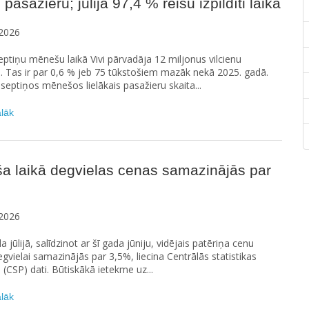
 pasažieru; jūlijā 97,4 % reisu izpildīti laikā
2026
eptiņu mēnešu laikā Vivi pārvadāja 12 miljonus vilcienu
. Tas ir par 0,6 % jeb 75 tūkstošiem mazāk nekā 2025. gadā.
septiņos mēnešos lielākais pasažieru skaita...
ālāk
a laikā degvielas cenas samazinājās par
2026
 jūlijā, salīdzinot ar šī gada jūniju, vidējais patēriņa cenu
egvielai samazinājās par 3,5%, liecina Centrālās statistikas
 (CSP) dati. Būtiskākā ietekme uz...
ālāk