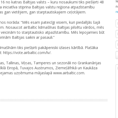
I
 16 no katras Baltijas valsts – kuru nosaukumi tiks piešķirti 48
n
 iniciatīva stiprina Baltijas valstu reģiona atpazīstamību
r
gas gan vietējiem, gan starptautiskajiem ceļotājiem.
mos norāda: “Mēs esam pateicīgi visiem, kuri piedalījās šajā
m. Nosaucot airBaltic lidmašīnas Baltijas pilsētu vārdos, mēs
rī veicinām to starptautisko atpazīstamību. Mēs lepojamies būt
inām Baltijas saikni ar pasauli.”
lidmašīnām tiks piešķirti pakāpeniski izlases kārtībā. Plašāka
 https://vote.airbaltic.com/lv/.
as, Tallinas, Viļņas, Tamperes un sezonāli no Grankanārijas
tīklā Eiropā, Tuvajos Austrumos, Ziemeļāfrikā un Kaukāza
ir pieejamas uzņēmuma mājaslapā www.airbaltic.com.