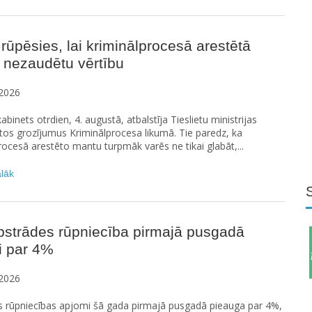
 rūpēsies, lai kriminālprocesā arestētā
 nezaudētu vērtību
2026
abinets otrdien, 4. augustā, atbalstīja Tieslietu ministrijas
os grozījumus Kriminālprocesa likumā. Tie paredz, ka
rocesā arestēto mantu turpmāk varēs ne tikai glabāt,...
ālāk
pstrādes rūpniecība pirmajā pusgadā
i par 4%
2026
s rūpniecības apjomi šā gada pirmajā pusgadā pieauga par 4%,