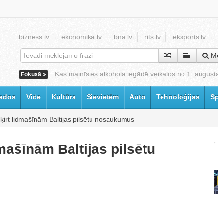
bizness.lv
ekonomika.lv
bna.lv
rits.lv
eksports.lv
Me
Kas mainīsies alkohola iegādē veikalos no 1. august
Fokusā
ados
Vide
Kultūra
Sievietēm
Auto
Tehnoloģijas
Sp
šķirt lidmašīnām Baltijas pilsētu nosaukumus
dmašīnām Baltijas pilsētu