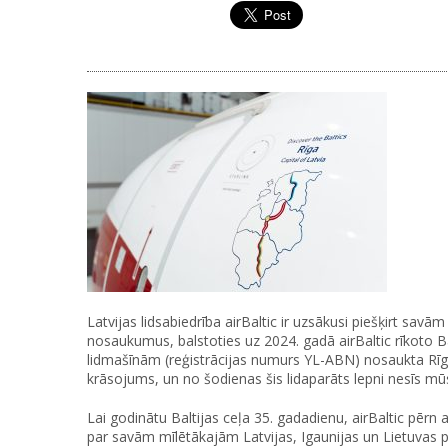
Latvijas lidsabiedrība airBaltic ir uzsākusi piešķirt sav
nosaukumus, balstoties uz 2024. gadā airBaltic rīkoto B
lidmašīnām (reģistrācijas numurs YL-ABN) nosaukta Rīga
krāsojums, un no šodienas šis lidaparāts lepni nesīs mū
Lai godinātu Baltijas ceļa 35. gadadienu, airBaltic pērn
par savām mīlētākajām Latvijas, Igaunijas un Lietuvas 