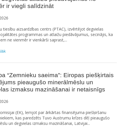
r ir viegli salīdzināt
2026
u tiesību aizsardzības centrs (PTAC), izvērtējot degvielas
 lojalitātes programmas un atlaižu piedāvājumus, secinājis, ka
iem ne vienmēr ir vienkārši saprast,...
ālāk
ba “Zemnieku saeima”: Eiropas piešķirtais
sējums pieaugušo minerālmēslu un
las izmaksu mazināšanai ir netaisnīgs
2026
omisijai (EK), lemjot par ārkārtas finansējuma piešķiršanu
niekiem, kas paredzēts Tuvo Austrumu krīzes dēļ pieaugušo
slu un degvielas izmaksu mazināšanai, Latvijai...