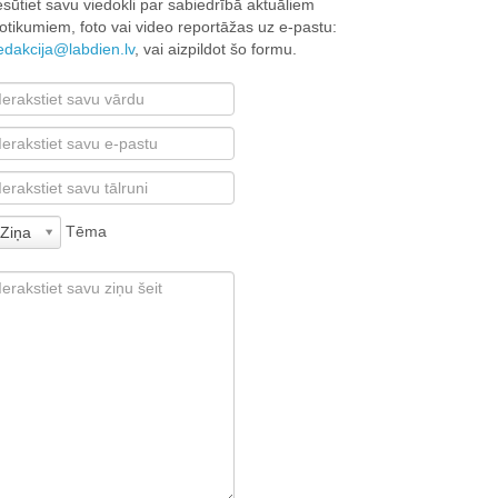
esūtiet savu viedokli par sabiedrībā aktuāliem
otikumiem, foto vai video reportāžas uz e-pastu:
edakcija@labdien.lv
, vai aizpildot šo formu.
Tēma
Ziņa