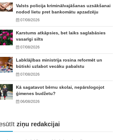
Valsts policija kriminālvajāšanas uzsākšanai
nodod lietu pret bankomātu apzadzēju
07/08/2026
Karstums atkāpsies, bet laiks saglabāsies
vasarīgi silts
07/08/2026
Labklājības ministrija rosina reformēt un
būtiski uzlabot vecāku pabalstu
07/08/2026
Kā sagatavot bērnu skolai, nepārslogojot
ģimenes budžetu?
06/08/2026
esūtīt
ziņu redakcijai