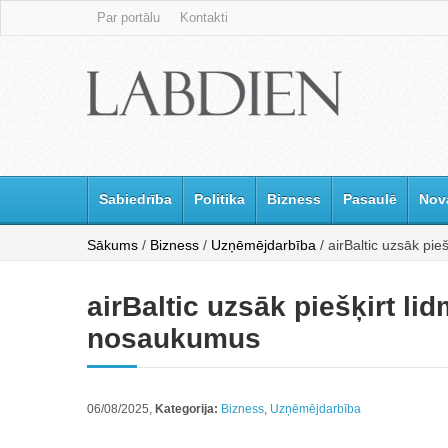
Par portālu
Kontakti
Sabiedrība
Politika
Bizness
Pasaulē
Nov
Sākums
/
Bizness
/
Uzņēmējdarbība
/ airBaltic uzsāk pie
airBaltic uzsāk piešķirt li
nosaukumus
06/08/2025,
Kategorija:
Bizness
,
Uzņēmējdarbība