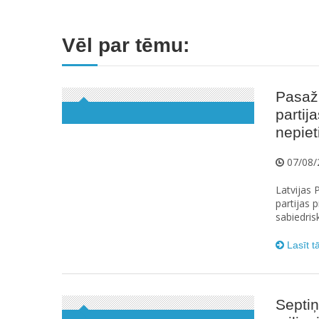
Vēl par tēmu:
Pasaži
partij
nepie
07/08/
Latvijas 
partijas
sabiedris
Lasīt t
Septiņ