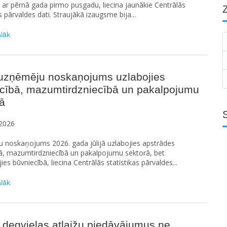
t ar pērnā gada pirmo pusgadu, liecina jaunākie Centrālās
s pārvaldes dati. Straujākā izaugsme bija...
ālāk
ā uzņēmēju noskaņojums uzlabojies
ecībā, mazumtirdzniecībā un pakalpojumu
ā
2026
 noskaņojums 2026. gada jūlijā uzlabojies apstrādes
ā, mazumtirdzniecībā un pakalpojumu sektorā, bet
jies būvniecībā, liecina Centrālās statistikas pārvaldes...
ālāk
 degvielas atlaižu piedāvājumus ne