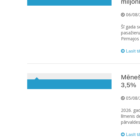
miljoni
06/08/
Šī gada s
pasažieru
Pirmajos 
Lasīt t
Mēneš
3,5%
05/08/
2026. gada
līmenis d
pārvaldes
Lasīt t