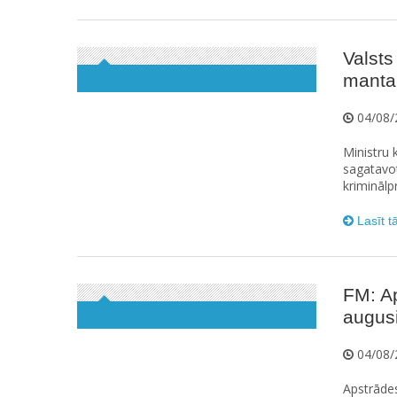
Valsts
manta
04/08/
Ministru k
sagatavot
kriminālp
Lasīt t
FM: A
augus
04/08/
Apstrāde