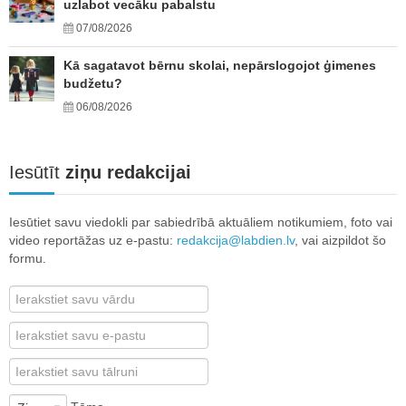
uzlabot vecāku pabalstu
07/08/2026
Kā sagatavot bērnu skolai, nepārslogojot ģimenes
budžetu?
06/08/2026
Iesūtīt
ziņu redakcijai
Iesūtiet savu viedokli par sabiedrībā aktuāliem notikumiem, foto vai
video reportāžas uz e-pastu:
redakcija@labdien.lv
, vai aizpildot šo
formu.