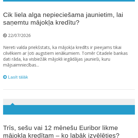
Cik liela alga nepieciešama jaunietim, lai
saņemtu mājokļa kredītu?
22/07/2026
Nereti valda priekšstats, ka mājokļa kredīts ir pieejams tikai
cilvēkiem ar ļoti augstiem ienākumiem. Tomēr Citadele bankas
dati rāda, ka visbiežāk mājokli iegādājas jaunieši, kuru
mājsaimniecības...
Lasīt tālāk
Trīs, sešu vai 12 mēnešu Euribor likme
mājokļa kredītam – ko labāk izvēlēties?