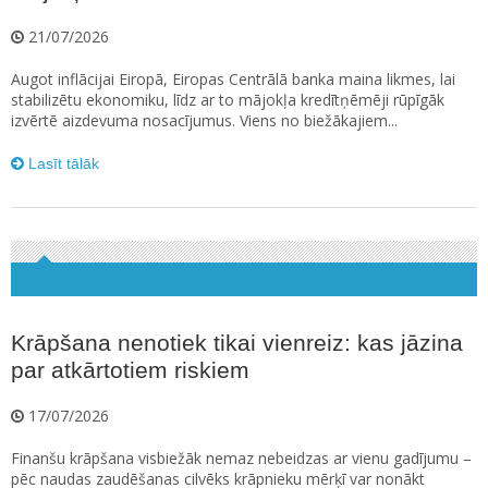
21/07/2026
Augot inflācijai Eiropā, Eiropas Centrālā banka maina likmes, lai
stabilizētu ekonomiku, līdz ar to mājokļa kredītņēmēji rūpīgāk
izvērtē aizdevuma nosacījumus. Viens no biežākajiem...
Lasīt tālāk
Krāpšana nenotiek tikai vienreiz: kas jāzina
par atkārtotiem riskiem
17/07/2026
Finanšu krāpšana visbiežāk nemaz nebeidzas ar vienu gadījumu –
pēc naudas zaudēšanas cilvēks krāpnieku mērķī var nonākt