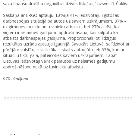
savu finanšu drošību negaidītos dzīves līkločos,” uzsver R. Čaklis.
Saskaņā ar ERGO aptauju, Latvijā 41% iedzīvotāju ilgstošas
darbnespējas situācijā paļautos uz saviem uzkrājumiem, 37% –
uz ģimenes locekļu un tuvinieku atbalstu, bet 27% atzīst, ka
viņiem ir nelaimes gadījumu apdrošināšana, kas kalpotu kā
atbalsts darbnespējas gadījumā. Proporcionāli ļoti līdzīgus
rezultātus uzrāda aptauja Igaunijā. Savukārt Lietuvā, salīdzinot ar
pārējām valstīm, ir vislielākais skaits aptaujāto jeb 53%, kuri ar
situāciju tiktu galā, pateicoties saviem uzkrājumiem. Tāpat
Lietuvas iedzīvotāji vairāk paļautos uz nelaimes gadījumu
apdrošināšanu nekā uz tuvinieku atbalstu.
970 skatījumi