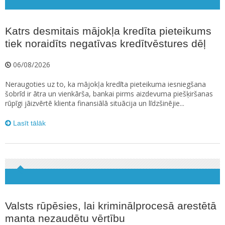
Katrs desmitais mājokļa kredīta pieteikums
tiek noraidīts negatīvas kredītvēstures dēļ
06/08/2026
Neraugoties uz to, ka mājokļa kredīta pieteikuma iesniegšana
šobrīd ir ātra un vienkārša, bankai pirms aizdevuma piešķiršanas
rūpīgi jāizvērtē klienta finansiālā situācija un līdzšinējie...
Lasīt tālāk
Valsts rūpēsies, lai kriminālprocesā arestētā
manta nezaudētu vērtību