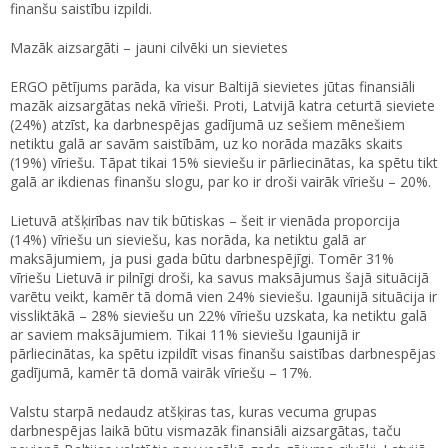
finanšu saistību izpildi.
Mazāk aizsargāti – jauni cilvēki un sievietes
ERGO pētījums parāda, ka visur Baltijā sievietes jūtas finansiāli
mazāk aizsargātas nekā vīrieši. Proti, Latvijā katra ceturtā sieviete
(24%) atzīst, ka darbnespējas gadījumā uz sešiem mēnešiem
netiktu galā ar savām saistībām, uz ko norāda mazāks skaits
(19%) vīriešu. Tāpat tikai 15% sieviešu ir pārliecinātas, ka spētu tikt
galā ar ikdienas finanšu slogu, par ko ir droši vairāk vīriešu – 20%.
Lietuvā atšķirības nav tik būtiskas – šeit ir vienāda proporcija
(14%) vīriešu un sieviešu, kas norāda, ka netiktu galā ar
maksājumiem, ja pusi gada būtu darbnespējīgi. Tomēr 31%
vīriešu Lietuvā ir pilnīgi droši, ka savus maksājumus šajā situācijā
varētu veikt, kamēr tā domā vien 24% sieviešu. Igaunijā situācija ir
vissliktākā – 28% sieviešu un 22% vīriešu uzskata, ka netiktu galā
ar saviem maksājumiem. Tikai 11% sieviešu Igaunijā ir
pārliecinātas, ka spētu izpildīt visas finanšu saistības darbnespējas
gadījumā, kamēr tā domā vairāk vīriešu – 17%.
Valstu starpā nedaudz atšķiras tas, kuras vecuma grupas
darbnespējas laikā būtu vismazāk finansiāli aizsargātas, taču