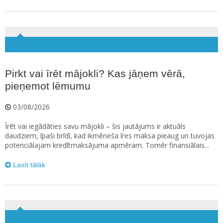
Pirkt vai īrēt mājokli? Kas jāņem vērā,
pieņemot lēmumu
03/08/2026
Īrēt vai iegādāties savu mājokli – šis jautājums ir aktuāls
daudziem, īpaši brīdī, kad ikmēneša īres maksa pieaug un tuvojas
potenciālajam kredītmaksājuma apmēram. Tomēr finansiālais...
Lasīt tālāk