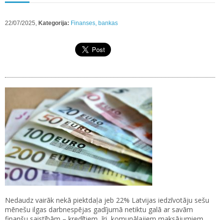
22/07/2025,
Kategorija:
Finanses, bankas
Nedaudz vairāk nekā piektdaļa jeb 22% Latvijas iedzīvotāju sešu
mēnešu ilgas darbnespējas gadījumā netiktu galā ar savām
finanšu saistībām – kredītiem, īri, komunālajiem maksājumiem