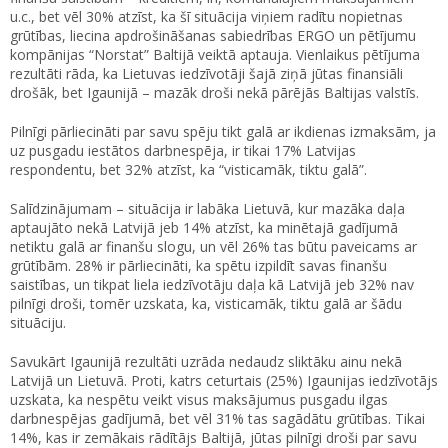
u.c., bet vēl 30% atzīst, ka šī situācija viņiem radītu nopietnas
grūtības, liecina apdrošināšanas sabiedrības ERGO un pētījumu
kompānijas “Norstat” Baltijā veiktā aptauja. Vienlaikus pētījuma
rezultāti rāda, ka Lietuvas iedzīvotāji šajā ziņā jūtas finansiāli
drošāk, bet Igaunijā – mazāk droši nekā pārējās Baltijas valstīs.
Pilnīgi pārliecināti par savu spēju tikt galā ar ikdienas izmaksām, ja
uz pusgadu iestātos darbnespēja, ir tikai 17% Latvijas
respondentu, bet 32% atzīst, ka “visticamāk, tiktu galā”.
Salīdzinājumam – situācija ir labāka Lietuvā, kur mazāka daļa
aptaujāto nekā Latvijā jeb 14% atzīst, ka minētajā gadījumā
netiktu galā ar finanšu slogu, un vēl 26% tas būtu paveicams ar
grūtībām. 28% ir pārliecināti, ka spētu izpildīt savas finanšu
saistības, un tikpat liela iedzīvotāju daļa kā Latvijā jeb 32% nav
pilnīgi droši, tomēr uzskata, ka, visticamāk, tiktu galā ar šādu
situāciju.
Savukārt Igaunijā rezultāti uzrāda nedaudz sliktāku ainu nekā
Latvijā un Lietuvā. Proti, katrs ceturtais (25%) Igaunijas iedzīvotājs
uzskata, ka nespētu veikt visus maksājumus pusgadu ilgas
darbnespējas gadījumā, bet vēl 31% tas sagādātu grūtības. Tikai
14%, kas ir zemākais rādītājs Baltijā, jūtas pilnīgi droši par savu