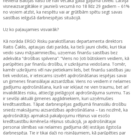
nevienā Baltijas valstī tie nav vecākā gada gājuma cilvēki. Latvijā
visneaizsargātākie ir jaunieši vecumā no 18 līdz 29 gadiem – 61%
no viņiem atzīst, ka nespētu vai ar grūtībām spētu segt savas
saistības ieilgušā darbnespējas situācijā.
Uz ko paļaujamies visvairāk?
Kā norāda ERGO Risku parakstīšanas departamenta direktors
Raitis Čaklis, aptaujas dati parāda, ka tieši jauni cilvēki, kuri tikai
veido savu mājsaimniecību, uzņemas finanšu saistības bez
adekvāta “drošības spilvena”: “Viens no ļoti būtiskiem veidiem, kā
parūpēties par finanšu drošību, ir uzkrājuma veidošana. Tomēr,
kamēr uzkrājums vēl nav pietiekami liels, bet finanšu saistības jau
tiek veidotas, ir ieteicams izsvērt apdrošināšanas iespējas savai
un ģimenes finansiālajai aizsardzībai. Viens no veidiem ir nelaimes
gadījumu apdrošināšana, kurā var iekļaut ne vien traumu, bet arī
invaliditātes risku, attiecīgi pielāgojot apdrošinājuma summu. Tas
ir sevišķi aktuāli ģimenes apgādniekiem, kuri uzņēmušies
kredītsaistības. Tāpat darbnespējas gadījumā finansiālu drošību
sniedz maksājumu aizsardzības apdrošināšana – tas nozīmē, ka
apdrošinātājs apmaksā pakalpojumu rēķinus vai esošo
kredītsaistību ikmēneša rēķinus situācijā, ja apdrošinātajai
personai slimības vai nelaimes gadījuma dēļ iestājas ilgstoša
darbnespēja. Tie ir tikai daži no risinājumiem, kā parūpēties par