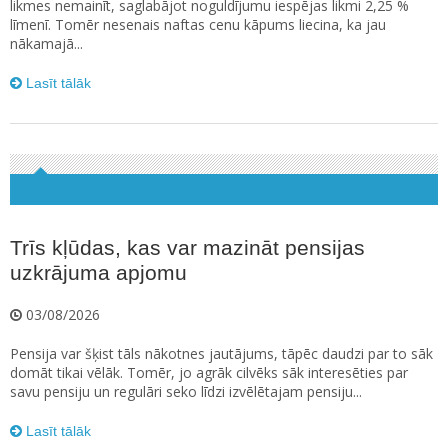
likmes nemainīt, saglabājot noguldījumu iespējas likmi 2,25 %
līmenī. Tomēr nesenais naftas cenu kāpums liecina, ka jau
nākamajā...
Lasīt tālāk
Trīs kļūdas, kas var mazināt pensijas
uzkrājuma apjomu
03/08/2026
Pensija var šķist tāls nākotnes jautājums, tāpēc daudzi par to sāk
domāt tikai vēlāk. Tomēr, jo agrāk cilvēks sāk interesēties par
savu pensiju un regulāri seko līdzi izvēlētajam pensiju...
Lasīt tālāk