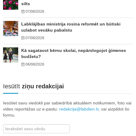
silts
07/08/2026
Labklājības ministrija rosina reformēt un būtiski
uzlabot vecāku pabalstu
07/08/2026
Kā sagatavot bērnu skolai, nepārslogojot ģimenes
budžetu?
06/08/2026
Iesūtīt
ziņu redakcijai
Iesūtiet savu viedokli par sabiedrībā aktuāliem notikumiem, foto vai
video reportāžas uz e-pastu:
redakcija@labdien.lv
, vai aizpildot šo
formu.