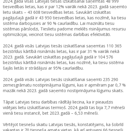
2024. gadā visās Latvijas tiesās izskatīšanai saņemtas 48 999
tiesvedības lietas, kas ir par 12% vairāk nekā 2023. gadā saņemto
lietu skaits – 43 608 tiesvedības lietas. Savukārt izskatītas
pagājušajā gadā ir 43 950 tiesvedības lietas, kas nozīmē, ka tiesu
sistēma darbojusies ar 90 % caurlaidību. Lai mazinātu tiesu
sistēmas pārslodzi, Tieslietu padome meklēs risinājumus resursu
optimizācijai, veicinot tiesu sistēmas darbības efektivitāti.
2024. gadā visās Latvijas tiesās izskatīšanai saņemtas 110 365
bezstrīdus kārtībā risināmās lietas, kas ir par 31 % vairāk nekā
2023. gadā. Savukārt izskatītas pagājušajā gadā ir 104 576
bezstrīdus kārtībā risināmās lietas, kas nozīmē, ka tiesu sistēma
šajās lietās ir strādājusi ar 95% caurlaidību.
2024. gadā visās Latvijas tiesās izskatīšanai saņemti 235 290
zemesgrāmatu nostiprinājuma lūgumi, kas ir apmēram par 0,7 %
mazāk nekā 2023. gadā saņemto nostiprinājuma lūgumu skaits.
Tāpat Latvijas tiesu darbības rādītāji liecina, ka ir pieaudzis
vidējais lietu izskatīšanas termiņš. 2024. gadā tas bija 7,7 mēneši
vienā tiesu instancē, bet 2023. gadā – 6,53 mēneši.
Vērtējot tiesnešu skaitu Latvijas tiesās, konstatējams, ka šobrīd
vakantas ir 70 tiesneša amata vietas, kā arī aptuveni 66 tiesneši