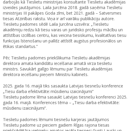
darbojās kā Tieslietu ministrijas konsultante Tieslietu akadēmijas
izveides jautājumos. Laila Jurcēna 2018. gadā saņēma Tieslietu
ministrijas III pakāpes Goda zīmi, bet 2021. gadā – Satversmes
tiesas Atzinības rakstu. Viņa ir arī vairāku publikāciju autore.
Tieslietu padomes sēdē Laila Jurcēna uzsvēra: „Tieslietu
akadēmiju redzu kā tiesu varas un juridisko profesiju mācību un
attīstības izcilības centru, kas veicina tiesiskumu, kvalitatīvas tiesu
funkcijas īstenošanu un palīdz attīstīt augstus profesionālos un
ētikas standartus.”
Pēc Tieslietu padomes priekšlikuma Tieslietu akadēmijas
direktora amata kandidātu iecelšanai amatā virza tieslietu
ministrs. Savukārt galīgo lēmumu par Tieslietu akadēmijas
direktora iecelšanu pieņem Ministru kabinets.
2025. gada 16. maijā tiks sasaukta Latvijas tiesnešu konference
„Tiesu darba efektivitāte: mūsdienu izaicinājumi”
Tieslietu padome lēma sasaukt Latvijas tiesnešu konferenci 2025.
gada 16. maijā. Konferences tēma – „Tiesu darba efektivitāte:
mūsdienu izaicinājumi”.
Tieslietu padomes lēmumi tiesnešu karjeras jautājumos
Tieslietu padome uz pieciem gadiem Rīgas rajona tiesas
priekšsēdētāja vietnieku amatos iecēla tiesnesi Gunti Lauski un