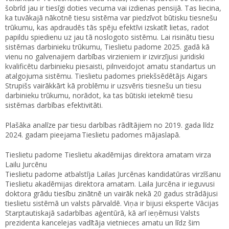
šobrīd jau ir tiesīgi doties vecuma vai izdienas pensijā. Tas liecina,
ka tuvākajā nākotnē tiesu sistēma var piedzīvot būtisku tiesnešu
trūkumu, kas apdraudēs tās spēju efektīvi izskatīt lietas, radot
papildu spiedienu uz jau tā noslogoto sistēmu. Lai risinātu tiesu
sistēmas darbinieku trūkumu, Tieslietu padome 2025. gadā kā
vienu no galvenajiem darbības virzieniem ir izvirzījusi juridiski
kvalificētu darbinieku piesaisti, pilnveidojot amatu standartus un
atalgojuma sistēmu. Tieslietu padomes priekšsēdētājs Aigars
Strupišs vairākkārt kā problēmu ir uzsvēris tiesnešu un tiesu
darbinieku trūkumu, norādot, ka tas būtiski ietekmē tiesu
sistēmas darbības efektivitāti.
Plašāka analīze par tiesu darbības rādītājiem no 2019. gada līdz
2024. gadam pieejama Tieslietu padomes mājaslapā.
Tieslietu padome Tieslietu akadēmijas direktora amatam virza
Lailu Jurcēnu
Tieslietu padome atbalstīja Lailas Jurcēnas kandidatūras virzīšanu
Tieslietu akadēmijas direktora amatam. Laila Jurcēna ir ieguvusi
doktora grādu tiesību zinātnē un vairāk nekā 20 gadus strādājusi
tieslietu sistēmā un valsts pārvaldē. Viņa ir bijusi eksperte Vācijas
Starptautiskajā sadarbības aģentūrā, kā arī ieņēmusi Valsts
prezidenta kancelejas vadītāja vietnieces amatu un līdz šim