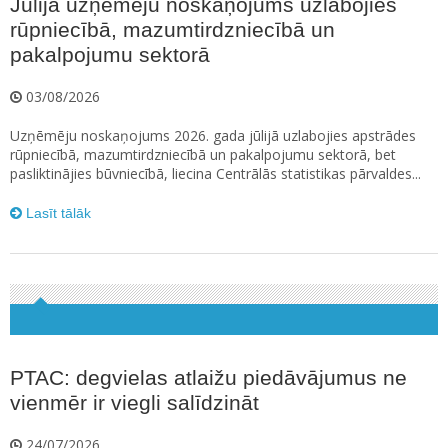
Jūlijā uzņēmēju noskaņojums uzlabojies
rūpniecībā, mazumtirdzniecībā un
pakalpojumu sektorā
03/08/2026
Uzņēmēju noskaņojums 2026. gada jūlijā uzlabojies apstrādes
rūpniecībā, mazumtirdzniecībā un pakalpojumu sektorā, bet
pasliktinājies būvniecībā, liecina Centrālās statistikas pārvaldes...
Lasīt tālāk
PTAC: degvielas atlaižu piedāvājumus ne
vienmēr ir viegli salīdzināt
24/07/2026