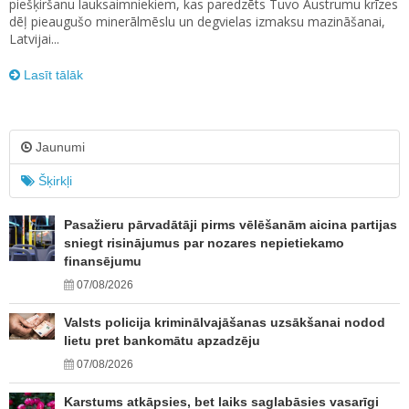
piešķiršanu lauksaimniekiem, kas paredzēts Tuvo Austrumu krīzes
dēļ pieaugušo minerālmēslu un degvielas izmaksu mazināšanai,
Latvijai...
Lasīt tālāk
Jaunumi
Šķirkļi
Pasažieru pārvadātāji pirms vēlēšanām aicina partijas
sniegt risinājumus par nozares nepietiekamo
finansējumu
07/08/2026
Valsts policija kriminālvajāšanas uzsākšanai nodod
lietu pret bankomātu apzadzēju
07/08/2026
Karstums atkāpsies, bet laiks saglabāsies vasarīgi