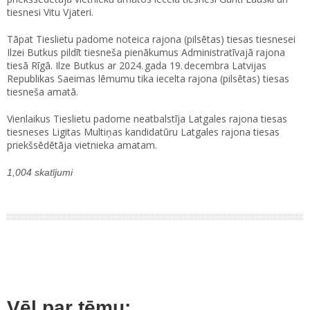
tiesnesi Vitu Vjateri.
Tāpat Tieslietu padome noteica rajona (pilsētas) tiesas tiesnesei
Ilzei Butkus pildīt tiesneša pienākumus Administratīvajā rajona
tiesā Rīgā. Ilze Butkus ar 2024. gada 19. decembra Latvijas
Republikas Saeimas lēmumu tika iecelta rajona (pilsētas) tiesas
tiesneša amatā.
Vienlaikus Tieslietu padome neatbalstīja Latgales rajona tiesas
tiesneses Ligitas Multiņas kandidatūru Latgales rajona tiesas
priekšsēdētāja vietnieka amatam.
1,004 skatījumi
Vēl par tēmu: