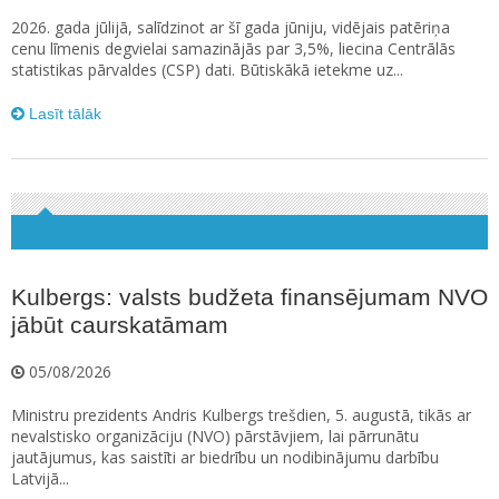
2026. gada jūlijā, salīdzinot ar šī gada jūniju, vidējais patēriņa
cenu līmenis degvielai samazinājās par 3,5%, liecina Centrālās
statistikas pārvaldes (CSP) dati. Būtiskākā ietekme uz...
Lasīt tālāk
Kulbergs: valsts budžeta finansējumam NVO
jābūt caurskatāmam
05/08/2026
Ministru prezidents Andris Kulbergs trešdien, 5. augustā, tikās ar
nevalstisko organizāciju (NVO) pārstāvjiem, lai pārrunātu
jautājumus, kas saistīti ar biedrību un nodibinājumu darbību
Latvijā...