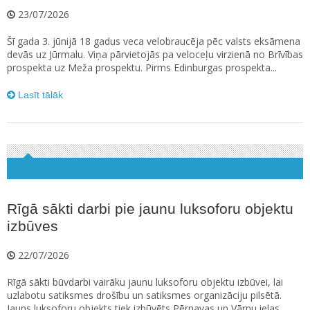
23/07/2026
Šī gada 3. jūnijā 18 gadus veca velobraucēja pēc valsts eksāmena
devās uz Jūrmalu. Viņa pārvietojās pa veloceļu virzienā no Brīvības
prospekta uz Meža prospektu. Pirms Edinburgas prospekta...
Lasīt tālāk
Rīgā sākti darbi pie jaunu luksoforu objektu
izbūves
22/07/2026
Rīgā sākti būvdarbi vairāku jaunu luksoforu objektu izbūvei, lai
uzlabotu satiksmes drošību un satiksmes organizāciju pilsētā.
Jauns luksoforu objekts tiek izbūvēts Pērnavas un Vārnu ielas...