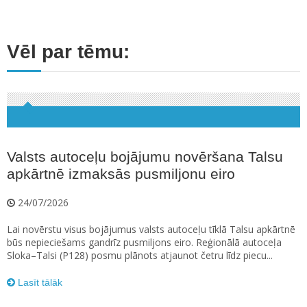
Vēl par tēmu:
Valsts autoceļu bojājumu novēršana Talsu
apkārtnē izmaksās pusmiljonu eiro
24/07/2026
Lai novērstu visus bojājumus valsts autoceļu tīklā Talsu apkārtnē
būs nepieciešams gandrīz pusmiljons eiro. Reģionālā autoceļa
Sloka–Talsi (P128) posmu plānots atjaunot četru līdz piecu...
Lasīt tālāk