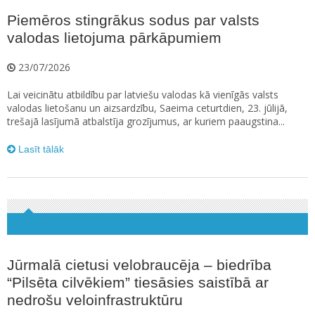
Piemēros stingrākus sodus par valsts
valodas lietojuma pārkāpumiem
23/07/2026
Lai veicinātu atbildību par latviešu valodas kā vienīgās valsts
valodas lietošanu un aizsardzību, Saeima ceturtdien, 23. jūlijā,
trešajā lasījumā atbalstīja grozījumus, ar kuriem paaugstina...
Lasīt tālāk
Jūrmalā cietusi velobraucēja – biedrība
“Pilsēta cilvēkiem” tiesāsies saistībā ar
nedrošu veloinfrastruktūru