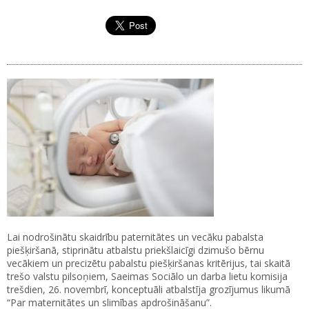
Lai nodrošinātu skaidrību paternitātes un vecāku pabalsta
piešķiršanā, stiprinātu atbalstu priekšlaicīgi dzimušo bērnu
vecākiem un precizētu pabalstu piešķiršanas kritērijus, tai skaitā
trešo valstu pilsoņiem, Saeimas Sociālo un darba lietu komisija
trešdien, 26. novembrī, konceptuāli atbalstīja grozījumus likumā
“Par maternitātes un slimības apdrošināšanu”.