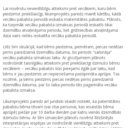
Lai novērstu nevienlīdzīgu attieksmi pret vecākiem, kuru bērni
piedzimst priekšlaicīgi, likumprojekts paredz mainīt kārtību, kādā
vecāku pabalsta periodā ieskaita maternitātes pabalstu. Plānots,
ka turpmāk vecāku pabalsta izmaksas periodā ieskaitīs tikai
dzemdību atvaļinājuma periodu, bet grūtniecības atvaļinājuma
daļa vairs netiks ieskaitīta vecāku pabalsta periodā.
Līdz šim situācijā, kad bērns piedzima, piemēram, piecas nedēļas
pirms paredzamā dzemdību datuma, šis periods “saīsināja”
vecāku pabalsta izmaksas laiku. Ar grozījumiem plānots
nodrošināt taisnīgāku attieksmi pret priekšlaicīgi dzimušo bērnu
vecākiem – vecāku pabalsts būs pieejams ilgāk par laiku, kad
bērns ir jau piedzimis un nepieciešama pastiprināta aprūpe. Tas
nozīmē, ja bērns piedzims piecas nedēļas pirms paredzamā
dzemdību datuma, par šo laika periodu tiks pagarināta vecāku
pabalsta izmaksa.
Likumprojekts paredz arī juridiski skaidri noteikt, ka paternitātes
pabalstu bērna tēvam (vai citai personai, kas iesaistās bērna
aprūpē) piešķir par 10 darba dienām par katru vienās dzemdībās
dzimušo bērnu. Ar šīm izmaiņām plānots novērst līdzšinējās
interpretācijas iespējas un nodrošināt vienlīdzīgu attieksmi pret