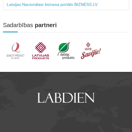
Latvijas Nacionālais biznesa portāls BIZNESS.LV
Sadarbības
partneri