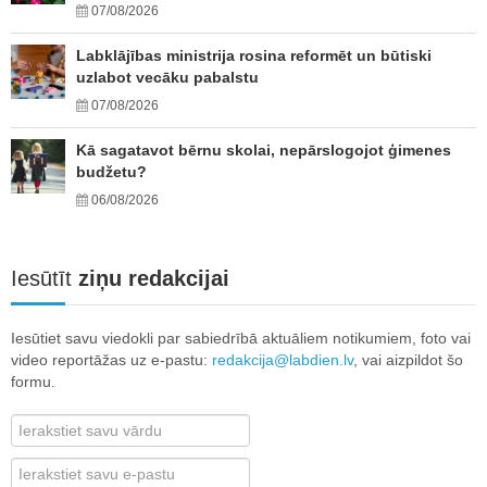
07/08/2026
Labklājības ministrija rosina reformēt un būtiski
uzlabot vecāku pabalstu
07/08/2026
Kā sagatavot bērnu skolai, nepārslogojot ģimenes
budžetu?
06/08/2026
Iesūtīt
ziņu redakcijai
Iesūtiet savu viedokli par sabiedrībā aktuāliem notikumiem, foto vai
video reportāžas uz e-pastu:
redakcija@labdien.lv
, vai aizpildot šo
formu.