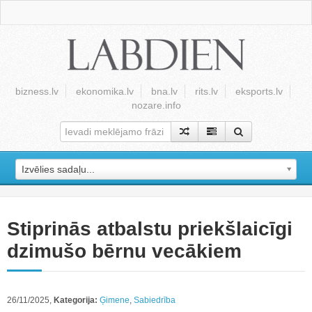
bizness.lv
ekonomika.lv
bna.lv
rits.lv
eksports.lv
nozare.info
Izvēlies sadaļu...
Stiprinās atbalstu priekšlaicīgi
dzimušo bērnu vecākiem
26/11/2025,
Kategorija:
Ģimene
,
Sabiedrība