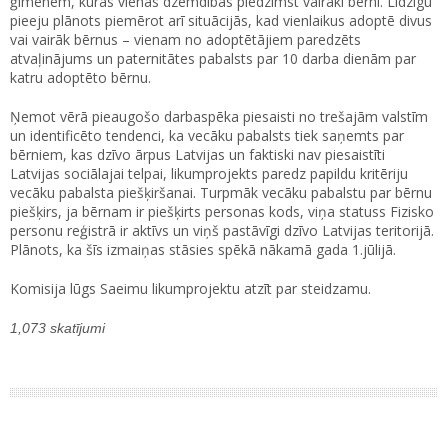
ģimenēm, kurās vienās dzemdībās piedzimst vairāki bērni. Līdzīgu
pieeju plānots piemērot arī situācijās, kad vienlaikus adoptē divus
vai vairāk bērnus – vienam no adoptētājiem paredzēts
atvaļinājums un paternitātes pabalsts par 10 darba dienām par
katru adoptēto bērnu.
Ņemot vērā pieaugošo darbaspēka piesaisti no trešajām valstīm
un identificēto tendenci, ka vecāku pabalsts tiek saņemts par
bērniem, kas dzīvo ārpus Latvijas un faktiski nav piesaistīti
Latvijas sociālajai telpai, likumprojekts paredz papildu kritēriju
vecāku pabalsta piešķiršanai. Turpmāk vecāku pabalstu par bērnu
piešķirs, ja bērnam ir piešķirts personas kods, viņa statuss Fizisko
personu reģistrā ir aktīvs un viņš pastāvīgi dzīvo Latvijas teritorijā.
Plānots, ka šīs izmaiņas stāsies spēkā nākamā gada 1.jūlijā.
Komisija lūgs Saeimu likumprojektu atzīt par steidzamu.
1,073 skatījumi