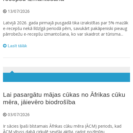
13/07/2026
Latvijā 2026. gada pirmajā pusgadā tika izrakstītas par 5% mazāk
e-recepšu nekā līdzīgā periodā pērn, savukārt pakāpeniski pieaug
pārrobežu e-recepšu izmantošana, ko var skaidrot ar tūrisma...
Lasīt tālāk
Lai pasargātu mājas cūkas no Āfrikas cūku
mēra, jāievēro biodrošība
03/07/2026
Ir sācies īpaši bīstamais Āfrikas cūku mēra (ĀCM) periods, kad
ĀCM vīruss dabā cirkulē sevišķi aktīvi, radot nozīmīgu