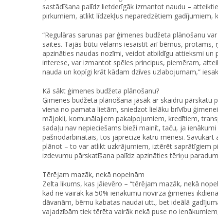
sastādīšana palīdz lietderīgāk izmantot naudu – atteikti
pirkumiem, atlikt līdzekļus neparedzētiem gadījumiem, k
“Regulāras sarunas par ģimenes budžeta plānošanu var k
saites. Tajās būtu vēlams iesaistīt arī bērnus, protams
apzināties naudas nozīmi, veidot atbildīgu attieksmi un
interese, var izmantot spēles principus, piemēram, attei
nauda un kopīgi krāt kādam dzīves uzlabojumam,” iesaka
Kā sākt ģimenes budžeta plānošanu?
Ģimenes budžeta plānošana jāsāk ar skaidru pārskatu p
viena no pamata lietām, sniedzot lielāku brīvību ģimene
mājokli, komunālajiem pakalpojumiem, kredītiem, transpor
sadaļu nav nepieciešams bieži mainīt, taču, ja ienākumi 
pašnodarbinātais, tos jāprecizē katru mēnesi. Savukār
plānot – to var atlikt uzkrājumiem, iztērēt saprātīgie
izdevumu pārskatīšana palīdz apzināties tēriņu paradum
Tērējam mazāk, nekā nopelnām
Zelta likums, kas jāievēro – “tērējam mazāk, nekā nope
kad ne vairāk kā 50% ienākumu novirza ģimenes ikdien
dāvanām, bērnu kabatas naudai utt., bet ideālā gadīju
vajadzībām tiek tērēta vairāk nekā puse no ienākumiem, 