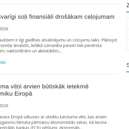
svarīgi soļi finansiāli drošākam ceļojumam
2026
udziem ir ilgi gaidītais atvaļinājumu un ceļojumu laiks. Plānojot
 sevišķi ārvalstīs, lielākā uzmanība parasti tiek pievērsta
m, naktsmītnēm un aktivitātēm,...
ālāk
ma viļņi arvien būtiskāk ietekmē
miku Eiropā
2026
asara Eiropā sākusies ar izteiktu karstuma vilni, kas arvien
izgaismo klimata pārmaiņu ekonomiskās sekas. Kā liecina
entrālās bankas (ECB) pētījumi, ekstremāls...