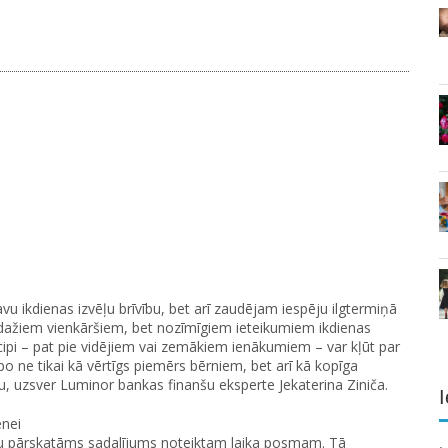
vu ikdienas izvēļu brīvību, bet arī zaudējam iespēju ilgtermiņā
u dažiem vienkāršiem, bet nozīmīgiem ieteikumiem ikdienas
cipi – pat pie vidējiem vai zemākiem ienākumiem – var kļūt par
po ne tikai kā vērtīgs piemērs bērniem, bet arī kā kopīga
u, uzsver Luminor bankas finanšu eksperte Jekaterina Ziniča.
I
enei
u pārskatāms sadalījums noteiktam laika posmam. Tā