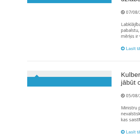
07/08/
Labklājīb
pabalstu
mērķis ir
Lasīt t
Kulbe
jābūt
05/08/
Ministru 
nevalstis
kas saistī
Lasīt t