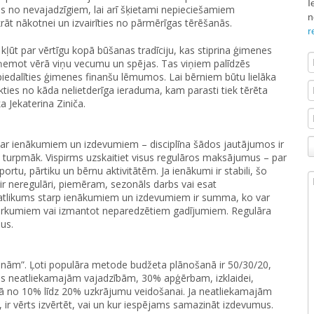
I
es no nevajadzīgiem, lai arī šķietami nepieciešamiem
n
rāt nākotnei un izvairīties no pārmērīgas tērēšanās.
r
ļūt par vērtīgu kopā būšanas tradīciju, kas stiprina ģimenes
, ņemot vērā viņu vecumu un spējas. Tas viņiem palīdzēs
 piedalīties ģimenes finanšu lēmumos. Lai bērniem būtu lielāka
kties no kāda nelietderīga ieraduma, kam parasti tiek tērēta
 Jekaterina Ziniča.
ar ienākumiem un izdevumiem – disciplīna šādos jautājumos ir
i turpmāk. Vispirms uzskaitiet visus regulāros maksājumus – par
tu, pārtiku un bērnu aktivitātēm. Ja ienākumi ir stabili, šo
ir neregulāri, piemēram, sezonāls darbs vai esat
t atlikums starp ienākumiem un izdevumiem ir summa, ko var
m pirkumiem vai izmantot neparedzētiem gadījumiem. Regulāra
us.
lnām”. Ļoti populāra metode budžeta plānošanā ir 50/30/20,
as neatliekamajām vajadzībām, 30% apģērbam, izklaidei,
mā no 10% līdz 20% uzkrājumu veidošanai. Ja neatliekamajām
ir vērts izvērtēt, vai un kur iespējams samazināt izdevumus.