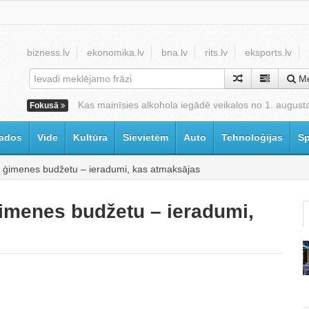
bizness.lv
ekonomika.lv
bna.lv
rits.lv
eksports.lv
Me
Kas mainīsies alkohola iegādē veikalos no 1. august
Fokusā
ados
Vide
Kultūra
Sievietēm
Auto
Tehnoloģijas
Sp
u ģimenes budžetu – ieradumi, kas atmaksājas
ģimenes budžetu – ieradumi,