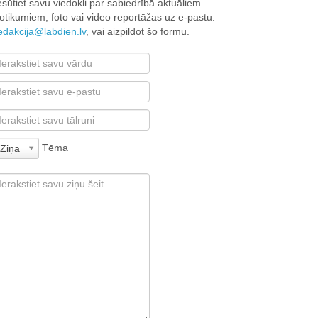
esūtiet savu viedokli par sabiedrībā aktuāliem
otikumiem, foto vai video reportāžas uz e-pastu:
edakcija@labdien.lv
, vai aizpildot šo formu.
Tēma
Ziņa