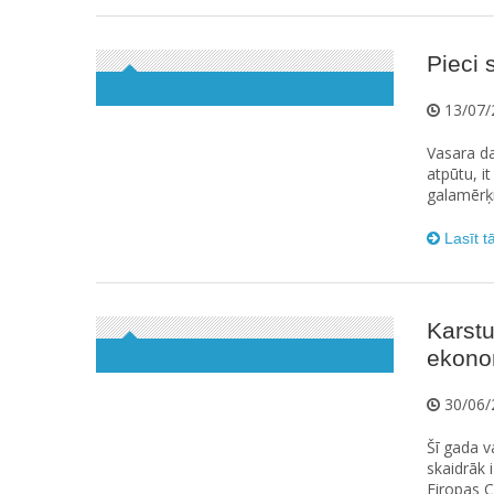
Pieci 
13/07/
Vasara da
atpūtu, it
galamērķi
Lasīt t
Karstu
ekono
30/06/
Šī gada v
skaidrāk 
Eiropas C