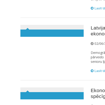
Lasīt t
Latvij
ekono
02/06/
Demogrāfi
pārveido 
senioru ī
Lasīt t
Ekono
spēcīg