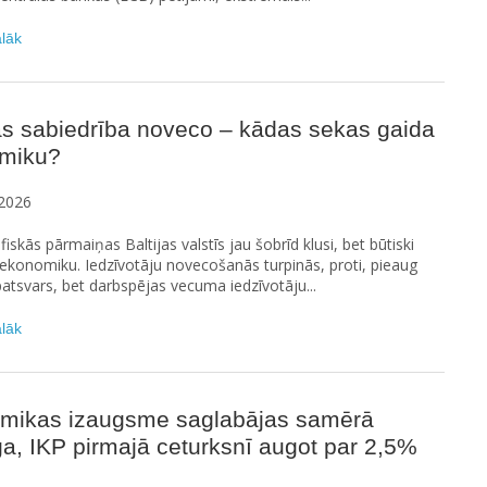
ālāk
as sabiedrība noveco – kādas sekas gaida
miku?
2026
skās pārmaiņas Baltijas valstīs jau šobrīd klusi, bet būtiski
ekonomiku. Iedzīvotāju novecošanās turpinās, proti, pieaug
patsvars, bet darbspējas vecuma iedzīvotāju...
ālāk
mikas izaugsme saglabājas samērā
a, IKP pirmajā ceturksnī augot par 2,5%