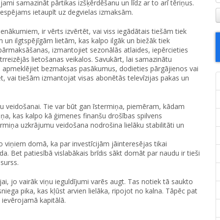
jami samazināt pārtikas izšķērdēšanu un līdz ar to arī tēriņus.
 iespējams ietaupīt uz degvielas izmaksām.
enākumiem, ir vērts izvērtēt, vai viss iegādātais tiešām tiek
m un ilgtspējīgām lietām, kas kalpo ilgāk un biežāk tiek
pārmaksāšanas, izmantojiet sezonālās atlaides, iepērcieties
rreizējās lietošanas veikalos. Savukārt, lai samazinātu
as – apmeklējiet bezmaksas pasākumus, dodieties pārgājienos vai
t, vai tiešām izmantojat visas abonētās televīzijas pakas un
mu veidošanai. Tie var būt gan īstermiņa, piemēram, kādam
ņa, kas kalpo kā ģimenes finanšu drošības spilvens
termiņa uzkrājumu veidošana nodrošina lielāku stabilitāti un
 viņiem domā, ka par investīcijām jāinteresējas tikai
a. Bet patiesībā vislabākais brīdis sākt domāt par naudu ir tieši
esurss.
jai, jo vairāk viņu ieguldījumi varēs augt. Tas notiek tā saukto
niega pika, kas kļūst arvien lielāka, ripojot no kalna. Tāpēc pat
s ievērojamā kapitālā.