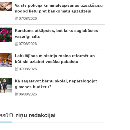
Valsts policija kriminālvajāšanas uzsākšanai
nodod lietu pret bankomātu apzadzēju
07/08/2026
Karstums atkāpsies, bet laiks saglabāsies
vasarīgi silts
07/08/2026
Labklājības ministrija rosina reformēt un
būtiski uzlabot vecāku pabalstu
07/08/2026
Kā sagatavot bērnu skolai, nepārslogojot
ģimenes budžetu?
06/08/2026
esūtīt
ziņu redakcijai