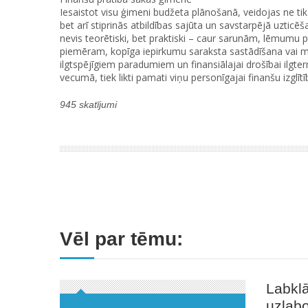
Iesaistot visu ģimeni budžeta plānošanā, veidojas ne t
bet arī stiprinās atbildības sajūta un savstarpējā uzticē
nevis teorētiski, bet praktiski – caur sarunām, lēmumu
piemēram, kopīga iepirkumu saraksta sastādīšana vai mē
ilgtspējīgiem paradumiem un finansiālajai drošībai ilgte
vecumā, tiek likti pamati viņu personīgajai finanšu izglīt
945 skatījumi
Vēl par tēmu:
Labklā
uzlabo