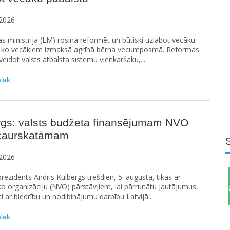
2026
as ministrija (LM) rosina reformēt un būtiski uzlabot vecāku
, ko vecākiem izmaksā agrīnā bērna vecumposmā. Reformas
 veidot valsts atbalsta sistēmu vienkāršāku,...
ālāk
rgs: valsts budžeta finansējumam NVO
 caurskatāmam
2026
prezidents Andris Kulbergs trešdien, 5. augustā, tikās ar
ko organizāciju (NVO) pārstāvjiem, lai pārrunātu jautājumus,
ti ar biedrību un nodibinājumu darbību Latvijā...
ālāk