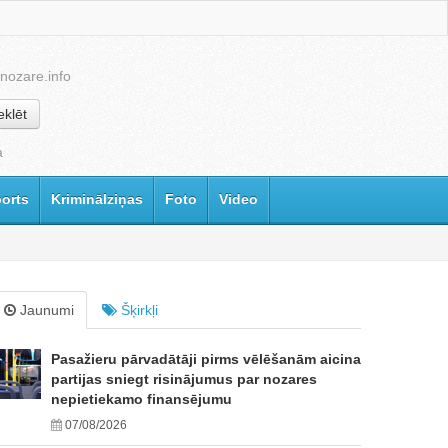
nozare.info
klēt
a
orts
Kriminālziņas
Foto
Video
Jaunumi
Šķirkļi
Pasažieru pārvadātāji pirms vēlēšanām aicina
partijas sniegt risinājumus par nozares
nepietiekamo finansējumu
07/08/2026