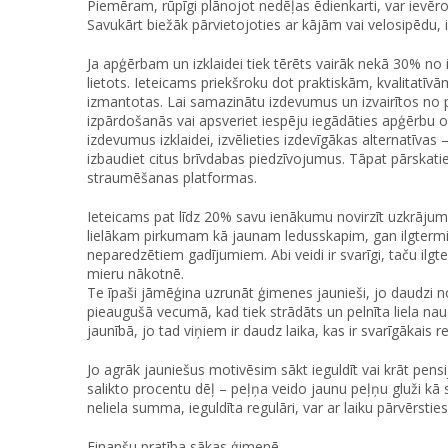
Piemēram, rūpīgi plānojot nedēļas ēdienkarti, var ievēro
Savukārt biežāk pārvietojoties ar kājām vai velosipēdu,
Ja apģērbam un izklaidei tiek tērēts vairāk nekā 30% no i
lietots. Ieteicams priekšroku dot praktiskām, kvalitatīvā
izmantotas. Lai samazinātu izdevumus un izvairītos no 
izpārdošanās vai apsveriet iespēju iegādāties apģērbu ot
izdevumus izklaidei, izvēlieties izdevīgākas alternatīv
izbaudiet citus brīvdabas piedzīvojumus. Tāpat pārskatie
straumēšanas platformas.
Ieteicams pat līdz 20% savu ienākumu novirzīt uzkrāju
lielākam pirkumam kā jaunam ledusskapim, gan ilgtermi
neparedzētiem gadījumiem. Abi veidi ir svarīgi, taču ilg
mieru nākotnē.
Te īpaši jāmēģina uzrunāt ģimenes jaunieši, jo daudzi no
pieaugušā vecumā, kad tiek strādāts un pelnīta liela naud
jaunībā, jo tad viņiem ir daudz laika, kas ir svarīgākais r
Jo agrāk jauniešus motivēsim sākt ieguldīt vai krāt pensi
salikto procentu dēļ – peļņa veido jaunu peļņu gluži kā s
neliela summa, ieguldīta regulāri, var ar laiku pārvērstie
Finanšu pratība sākas ģimenē