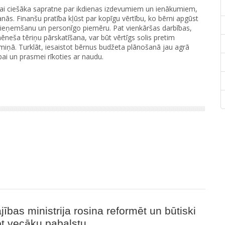
ikai ciešāka sapratne par ikdienas izdevumiem un ienākumiem,
šanās. Finanšu pratība kļūst par kopīgu vērtību, ko bērni apgūst
 pieņemšanu un personīgo piemēru. Pat vienkāršas darbības,
neša tēriņu pārskatīšana, var būt vērtīgs solis pretim
rmiņā. Turklāt, iesaistot bērnus budžeta plānošanā jau agrā
ībai un prasmei rīkoties ar naudu.
jības ministrija rosina reformēt un būtiski
t vecāku pabalstu