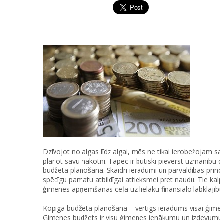
Dzīvojot no algas līdz algai, mēs ne tikai ierobežojam sa
plānot savu nākotni. Tāpēc ir būtiski pievērst uzmanīb
budžeta plānošanā. Skaidri ieradumi un pārvaldības prin
spēcīgu pamatu atbildīgai attieksmei pret naudu. Tie kal
ģimenes apņemšanās ceļā uz lielāku finansiālo labklājīb
Kopīga budžeta plānošana – vērtīgs ieradums visai ģim
Ģimenes budžets ir visu ģimenes ienākumu un izdevum