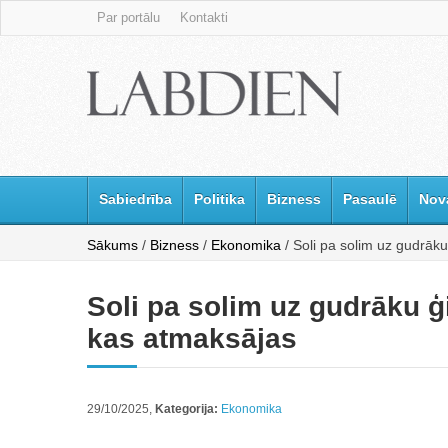
Par portālu
Kontakti
Sabiedrība
Politika
Bizness
Pasaulē
Nov
Sākums
/
Bizness
/
Ekonomika
/ Soli pa solim uz gudrāk
Soli pa solim uz gudrāku 
kas atmaksājas
29/10/2025,
Kategorija:
Ekonomika