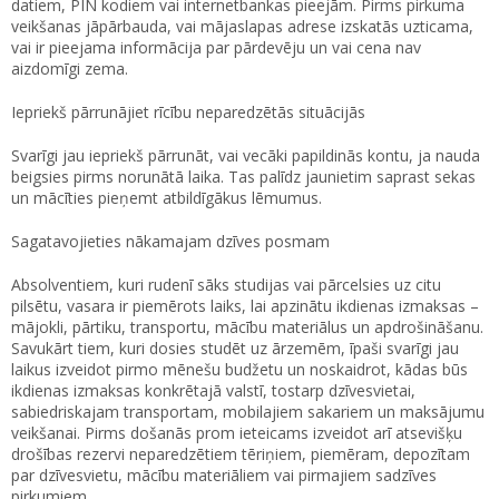
datiem, PIN kodiem vai internetbankas pieejām. Pirms pirkuma
veikšanas jāpārbauda, vai mājaslapas adrese izskatās uzticama,
vai ir pieejama informācija par pārdevēju un vai cena nav
aizdomīgi zema.
Iepriekš pārrunājiet rīcību neparedzētās situācijās
Svarīgi jau iepriekš pārrunāt, vai vecāki papildinās kontu, ja nauda
beigsies pirms norunātā laika. Tas palīdz jaunietim saprast sekas
un mācīties pieņemt atbildīgākus lēmumus.
Sagatavojieties nākamajam dzīves posmam
Absolventiem, kuri rudenī sāks studijas vai pārcelsies uz citu
pilsētu, vasara ir piemērots laiks, lai apzinātu ikdienas izmaksas –
mājokli, pārtiku, transportu, mācību materiālus un apdrošināšanu.
Savukārt tiem, kuri dosies studēt uz ārzemēm, īpaši svarīgi jau
laikus izveidot pirmo mēnešu budžetu un noskaidrot, kādas būs
ikdienas izmaksas konkrētajā valstī, tostarp dzīvesvietai,
sabiedriskajam transportam, mobilajiem sakariem un maksājumu
veikšanai. Pirms došanās prom ieteicams izveidot arī atsevišķu
drošības rezervi neparedzētiem tēriņiem, piemēram, depozītam
par dzīvesvietu, mācību materiāliem vai pirmajiem sadzīves
pirkumiem.