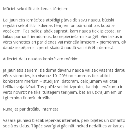
Māciet sekot līdzi ikdienas tēriņiem
Lai jaunietis iemācītos atbildīgi pārvaldīt savu naudu, būtiski
regulāri sekot līdzi ikdienas tēriņiem un pārrunāt tos kopā ar
vecākiem. Tas palīdz labāk saprast, kam nauda tiek izlietota, un
laikus pamanīt ieradumus, ko nepieciešams koriģēt. Vienlaikus ir
vērts vienoties arī par dienas vai mēneša limitiem – piemēram, cik
daudz iespējams izņemt skaidrā naudā vai iztērēt internetā.
Atlieciet daļu naudas konkrētam mērķim
Ja jaunietis saņem izlaiduma dāvanu naudā vai sāk vasaras darbu,
vērts vienoties, ka vismaz 10–20% no summas tiek atlikti
konkrētam mērķim – studijām, datoram, ceļojumam vai citai
lielākai vajadzībai. Tas palīdz veidot izpratni, ka daļu ienākumu ir
vērts novirzīt ne tikai tūlītējiem tēriņiem, bet arī uzkrājumiem un
ilgtermiņa finanšu drošībai.
Runājiet par drošību internetā
Vasarā jaunieši biežāk iepērkas internetā, pērk biļetes un izmanto
sociālos tīklus. Tāpēc svarīgi atgādināt: nekad nedalīties ar kartes