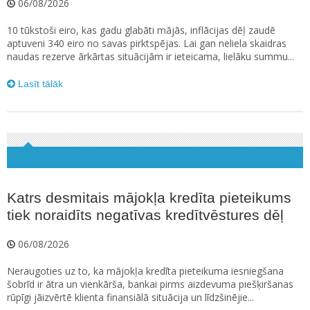
06/08/2026
10 tūkstoši eiro, kas gadu glabāti mājās, inflācijas dēļ zaudē
aptuveni 340 eiro no savas pirktspējas. Lai gan neliela skaidras
naudas rezerve ārkārtas situācijām ir ieteicama, lielāku summu...
Lasīt tālāk
Katrs desmitais mājokļa kredīta pieteikums
tiek noraidīts negatīvas kredītvēstures dēļ
06/08/2026
Neraugoties uz to, ka mājokļa kredīta pieteikuma iesniegšana
šobrīd ir ātra un vienkārša, bankai pirms aizdevuma piešķiršanas
rūpīgi jāizvērtē klienta finansiālā situācija un līdzšinējie...