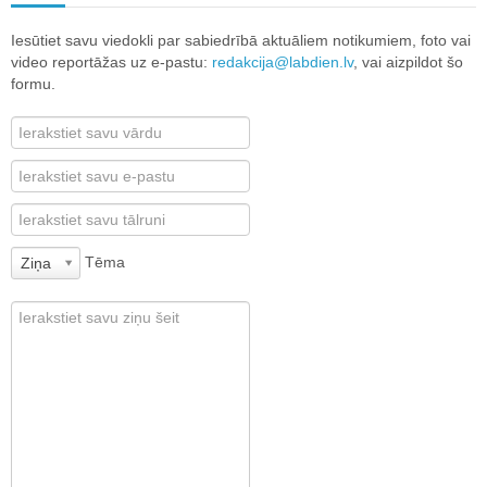
Iesūtiet savu viedokli par sabiedrībā aktuāliem notikumiem, foto vai
video reportāžas uz e-pastu:
redakcija@labdien.lv
, vai aizpildot šo
formu.
Tēma
Ziņa