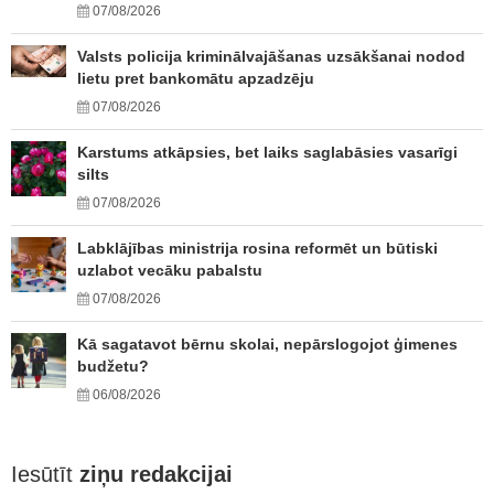
07/08/2026
Valsts policija kriminālvajāšanas uzsākšanai nodod
lietu pret bankomātu apzadzēju
07/08/2026
Karstums atkāpsies, bet laiks saglabāsies vasarīgi
silts
07/08/2026
Labklājības ministrija rosina reformēt un būtiski
uzlabot vecāku pabalstu
07/08/2026
Kā sagatavot bērnu skolai, nepārslogojot ģimenes
budžetu?
06/08/2026
Iesūtīt
ziņu redakcijai