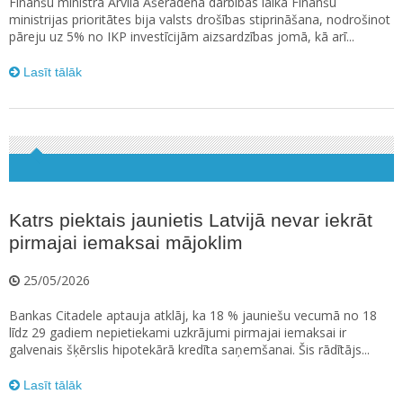
Finanšu ministra Arvila Ašeradena darbības laikā Finanšu
ministrijas prioritātes bija valsts drošības stiprināšana, nodrošinot
pāreju uz 5% no IKP investīcijām aizsardzības jomā, kā arī...
Lasīt tālāk
Katrs piektais jaunietis Latvijā nevar iekrāt
pirmajai iemaksai mājoklim
25/05/2026
Bankas Citadele aptauja atklāj, ka 18 % jauniešu vecumā no 18
līdz 29 gadiem nepietiekami uzkrājumi pirmajai iemaksai ir
galvenais šķērslis hipotekārā kredīta saņemšanai. Šis rādītājs...
Lasīt tālāk