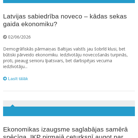
Latvijas sabiedrība noveco – kādas sekas
gaida ekonomiku?
02/06/2026
Demogrāfiskās pārmaiņas Baltijas valstīs jau šobrīd klusi, bet
būtiski pārveido ekonomiku. Iedzīvotāju novecošanās turpinās,
proti, pieaug senioru īpatsvars, bet darbspējas vecuma
iedzīvotāju...
Lasīt tālāk
Ekonomikas izaugsme saglabājas samērā
spēcīga, IKP pirmajā ceturksnī augot par