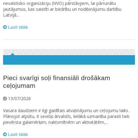
nevalstisko organizāciju (NVO) pārstāvjiem, lai pārrunātu
jautājumus, kas saistīti ar biedrību un nodibinājumu darbību
Latvijā...
Lasīt tālāk
Pieci svarīgi soļi finansiāli drošākam
ceļojumam
13/07/2026
Vasara daudziem ir ilgi gaidītais atvaļinājumu un ceļojumu laiks.
Plānojot atpūtu, it sevišķi ārvalstīs, lielākā uzmanība parasti tiek
pievērsta galamērķim, naktsmītnēm un aktivitātēm,...
Lasīt tālāk