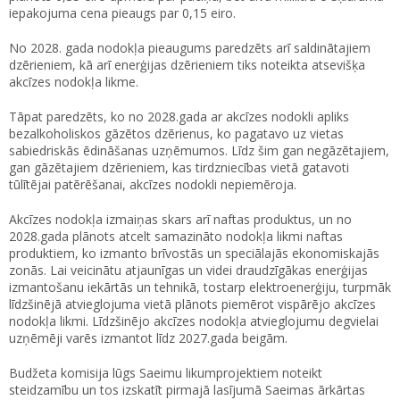
iepakojuma cena pieaugs par 0,15 eiro.
No 2028. gada nodokļa pieaugums paredzēts arī saldinātajiem
dzērieniem, kā arī enerģijas dzērieniem tiks noteikta atsevišķa
akcīzes nodokļa likme.
Tāpat paredzēts, ko no 2028.gada ar akcīzes nodokli apliks
bezalkoholiskos gāzētos dzērienus, ko pagatavo uz vietas
sabiedriskās ēdināšanas uzņēmumos. Līdz šim gan negāzētajiem,
gan gāzētajiem dzērieniem, kas tirdzniecības vietā gatavoti
tūlītējai patērēšanai, akcīzes nodokli nepiemēroja.
Akcīzes nodokļa izmaiņas skars arī naftas produktus, un no
2028.gada plānots atcelt samazināto nodokļa likmi naftas
produktiem, ko izmanto brīvostās un speciālajās ekonomiskajās
zonās. Lai veicinātu atjaunīgas un videi draudzīgākas enerģijas
izmantošanu iekārtās un tehnikā, tostarp elektroenerģiju, turpmāk
līdzšinējā atvieglojuma vietā plānots piemērot vispārējo akcīzes
nodokļa likmi. Līdzšinējo akcīzes nodokļa atvieglojumu degvielai
uzņēmēji varēs izmantot līdz 2027.gada beigām.
Budžeta komisija lūgs Saeimu likumprojektiem noteikt
steidzamību un tos izskatīt pirmajā lasījumā Saeimas ārkārtas