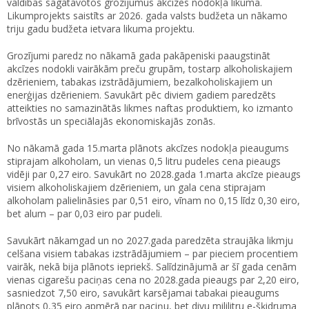
valdības sagatavotos grozījumus akcīzes nodokļa likumā.
Likumprojekts saistīts ar 2026. gada valsts budžeta un nākamo
triju gadu budžeta ietvara likuma projektu.
Grozījumi paredz no nākamā gada pakāpeniski paaugstināt
akcīzes nodokli vairākām preču grupām, tostarp alkoholiskajiem
dzērieniem, tabakas izstrādājumiem, bezalkoholiskajiem un
enerģijas dzērieniem. Savukārt pēc diviem gadiem paredzēts
atteikties no samazinātās likmes naftas produktiem, ko izmanto
brīvostās un speciālajās ekonomiskajās zonās.
No nākamā gada 15.marta plānots akcīzes nodokļa pieaugums
stiprajam alkoholam, un vienas 0,5 litru pudeles cena pieaugs
vidēji par 0,27 eiro. Savukārt no 2028.gada 1.marta akcīze pieaugs
visiem alkoholiskajiem dzērieniem, un gala cena stiprajam
alkoholam palielināsies par 0,51 eiro, vīnam no 0,15 līdz 0,30 eiro,
bet alum – par 0,03 eiro par pudeli.
Savukārt nākamgad un no 2027.gada paredzēta straujāka likmju
celšana visiem tabakas izstrādājumiem – par pieciem procentiem
vairāk, nekā bija plānots iepriekš. Salīdzinājumā ar šī gada cenām
vienas cigarešu paciņas cena no 2028.gada pieaugs par 2,20 eiro,
sasniedzot 7,50 eiro, savukārt karsējamai tabakai pieaugums
plānots 0,35 eiro apmērā par paciņu, bet divu mililitru e-šķidruma