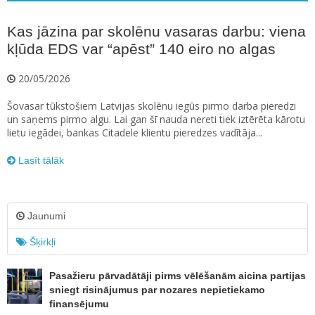
Kas jāzina par skolēnu vasaras darbu: viena
kļūda EDS var “apēst” 140 eiro no algas
20/05/2026
Šovasar tūkstošiem Latvijas skolēnu iegūs pirmo darba pieredzi
un saņems pirmo algu. Lai gan šī nauda nereti tiek iztērēta kārotu
lietu iegādei, bankas Citadele klientu pieredzes vadītāja...
Lasīt tālāk
Jaunumi
Šķirkļi
Pasažieru pārvadātāji pirms vēlēšanām aicina partijas
sniegt risinājumus par nozares nepietiekamo
finansējumu