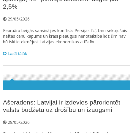
2,5%
29/05/2026
Februāra beigās saasinājies konflikts Persijas līcī, tam sekojušais
naftas cenu kāpums un krasi pieaugusī nenoteiktība līdz šim nav
būtiski ietekmējusi Latvijas ekonomikas attīstību....
Lasīt tālāk
Ašeradens: Latvijai ir izdevies pārorientēt
valsts budžetu uz drošību un izaugsmi
28/05/2026