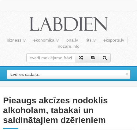
bizness.lv
ekonomika.lv
bna.lv
rits.lv
eksports.lv
nozare.info
Izvēlies sadaļu...
Pieaugs akcīzes nodoklis
alkoholam, tabakai un
saldinātajiem dzērieniem