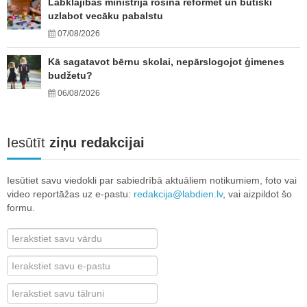
Labklājības ministrija rosina reformēt un būtiski
uzlabot vecāku pabalstu
07/08/2026
Kā sagatavot bērnu skolai, nepārslogojot ģimenes
budžetu?
06/08/2026
Iesūtīt
ziņu redakcijai
Iesūtiet savu viedokli par sabiedrībā aktuāliem notikumiem, foto vai
video reportāžas uz e-pastu:
redakcija@labdien.lv
, vai aizpildot šo
formu.