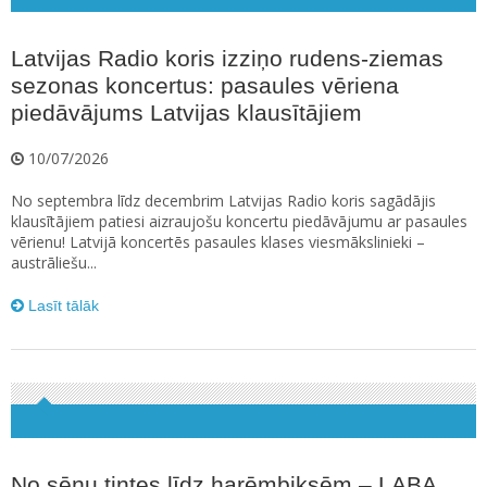
Latvijas Radio koris izziņo rudens-ziemas
sezonas koncertus: pasaules vēriena
piedāvājums Latvijas klausītājiem
10/07/2026
No septembra līdz decembrim Latvijas Radio koris sagādājis
klausītājiem patiesi aizraujošu koncertu piedāvājumu ar pasaules
vērienu! Latvijā koncertēs pasaules klases viesmākslinieki –
austrāliešu...
Lasīt tālāk
No sēņu tintes līdz harēmbiksēm – LABA