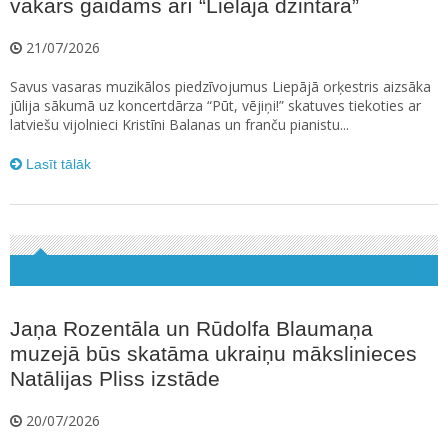
vakars gaidāms arī “Lielajā dzintarā”
21/07/2026
Savus vasaras muzikālos piedzīvojumus Liepājā orķestris aizsāka
jūlija sākumā uz koncertdārza “Pūt, vējiņi!” skatuves tiekoties ar
latviešu vijolnieci Kristīni Balanas un franču pianistu...
Lasīt tālāk
Jaņa Rozentāla un Rūdolfa Blaumaņa
muzejā būs skatāma ukraiņu mākslinieces
Natālijas Pliss izstāde
20/07/2026