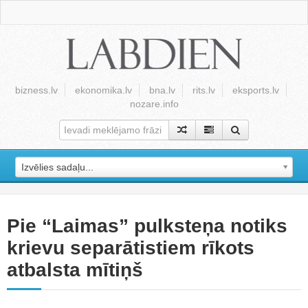
bizness.lv
ekonomika.lv
bna.lv
rits.lv
eksports.lv
nozare.info
Izvēlies sadaļu...
Pie “Laimas” pulksteņa notiks
krievu separātistiem rīkots
atbalsta mītiņš