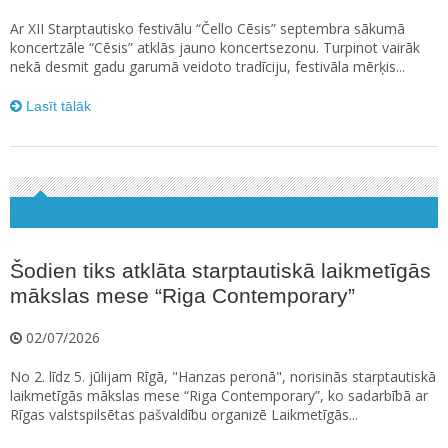
Ar XII Starptautisko festivālu “Čello Cēsis” septembra sākumā
koncertzāle “Cēsis” atklās jauno koncertsezonu. Turpinot vairāk
nekā desmit gadu garumā veidoto tradīciju, festivāla mērķis...
Lasīt tālāk
Šodien tiks atklāta starptautiskā laikmetīgās
mākslas mese “Riga Contemporary”
02/07/2026
No 2. līdz 5. jūlijam Rīgā, "Hanzas peronā", norisinās starptautiskā
laikmetīgās mākslas mese “Riga Contemporary”, ko sadarbībā ar
Rīgas valstspilsētas pašvaldību organizē Laikmetīgās...