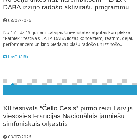
DABA izziņo radošo aktivitāšu programmu
08/07/2026
No 17. līdz 19. jūlijam Latvijas Universitātes atpūtas kompleksā
“Ratnieki” festivāls LABA DABA līdzās koncertiem, teātrim, dejai,
performancēm un kino piedāvās plašu radošo un izzinošo...
Lasīt tālāk
XII festivālā “Čello Cēsis” pirmo reizi Latvijā
viesosies Francijas Nacionālais jauniešu
simfoniskais orķestris
03/07/2026