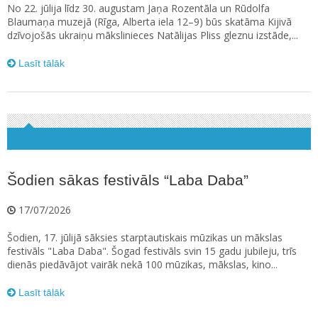
No 22. jūlija līdz 30. augustam Jaņa Rozentāla un Rūdolfa
Blaumaņa muzejā (Rīga, Alberta iela 12–9) būs skatāma Kijivā
dzīvojošās ukraiņu mākslinieces Natālijas Pliss gleznu izstāde,...
Lasīt tālāk
Šodien sākas festivāls “Laba Daba”
17/07/2026
Šodien, 17. jūlijā sāksies starptautiskais mūzikas un mākslas
festivāls "Laba Daba". Šogad festivāls svin 15 gadu jubileju, trīs
dienās piedāvājot vairāk nekā 100 mūzikas, mākslas, kino...
Lasīt tālāk