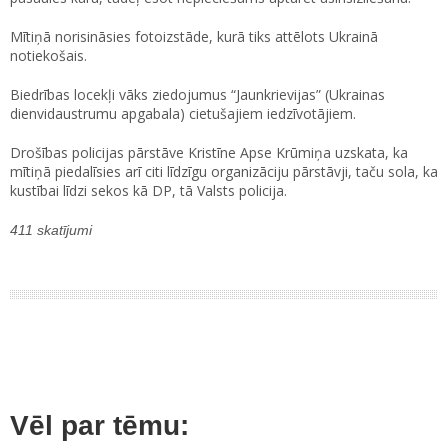
Mītiņā norisināsies fotoizstāde, kurā tiks attēlots Ukrainā
notiekošais.
Biedrības locekļi vāks ziedojumus “Jaunkrievijas” (Ukrainas
dienvidaustrumu apgabala) cietušajiem iedzīvotājiem.
Drošības policijas pārstāve Kristīne Apse Krūmiņa uzskata, ka
mītiņā piedalīsies arī citi līdzīgu organizāciju pārstāvji, taču sola, ka
kustībai līdzi sekos kā DP, tā Valsts policija.
411 skatījumi
Vēl par tēmu: