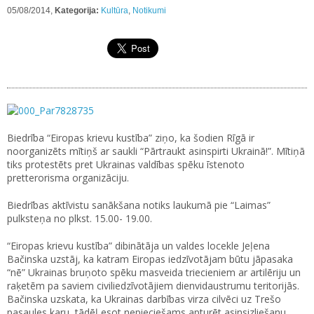
05/08/2014,
Kategorija:
Kultūra
,
Notikumi
Biedrība “Eiropas krievu kustība” ziņo, ka šodien Rīgā ir
noorganizēts mītiņš ar saukli “Pārtraukt asinspirti Ukrainā!”. Mītiņā
tiks protestēts pret Ukrainas valdības spēku īstenoto
pretterorisma organizāciju.
Biedrības aktīvistu sanākšana notiks laukumā pie “Laimas”
pulksteņa no plkst. 15.00- 19.00.
“Eiropas krievu kustība” dibinātāja un valdes locekle Jeļena
Bačinska uzstāj, ka katram Eiropas iedzīvotājam būtu jāpasaka
“nē” Ukrainas bruņoto spēku masveida triecieniem ar artilēriju un
raķetēm pa saviem civiliedzīvotājiem dienvidaustrumu teritorijās.
Bačinska uzskata, ka Ukrainas darbības virza cilvēci uz Trešo
pasaules karu, tādēļ esot nepieciešams apturēt asinsizliešanu.