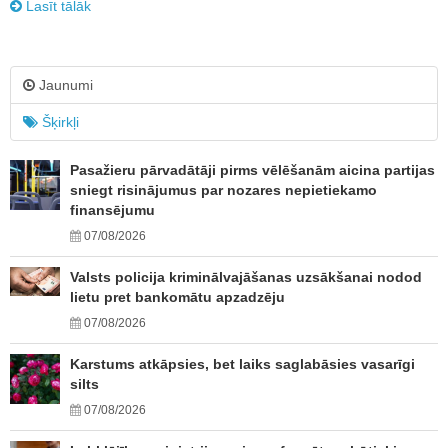
Lasīt tālāk
Jaunumi
Šķirkļi
Pasažieru pārvadātāji pirms vēlēšanām aicina partijas
sniegt risinājumus par nozares nepietiekamo
finansējumu
07/08/2026
Valsts policija kriminālvajāšanas uzsākšanai nodod
lietu pret bankomātu apzadzēju
07/08/2026
Karstums atkāpsies, bet laiks saglabāsies vasarīgi
silts
07/08/2026