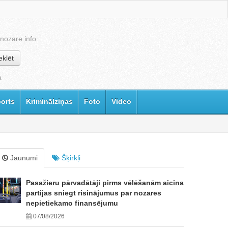
nozare.info
klēt
a
orts
Kriminālziņas
Foto
Video
Jaunumi
Šķirkļi
Pasažieru pārvadātāji pirms vēlēšanām aicina
partijas sniegt risinājumus par nozares
nepietiekamo finansējumu
07/08/2026