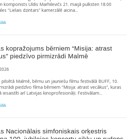
un komponists Uldis Marhilevičs 21. maijā pulksten 18.00
les “Lielais dzintars” kamerzālē aicina...
ālāk
as kopražojums bērniem “Misija: atrast
s” piedzīvo pirmizrādi Malmē
2026
s pilsētā Malmē, bērnu un jauniešu filmu festivālā BUFF, 10.
mizrādi piedzīvo filma bērniem “Misija: atrast vecākus”, kuras
iesaistīti arī Latvijas kinoprofesionāļi. Festivālam...
ālāk
as Nacionālais simfoniskais orķestris
ina 100. jubilejas koncertu ciklu un rudens