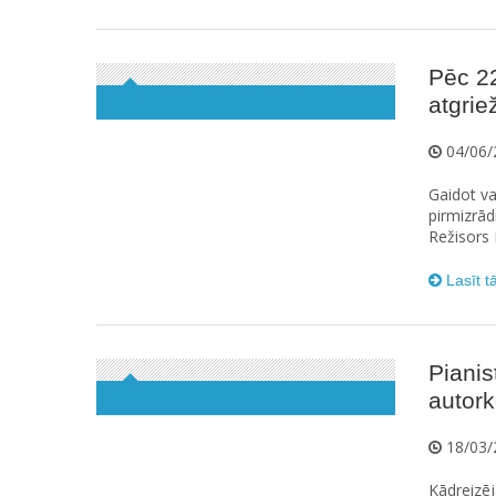
Pēc 2
atgrie
04/06/
Gaidot va
pirmizrād
Režisors
Lasīt t
Pianis
autork
18/03/
Kādreizēj