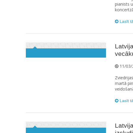
pianists 
koncertzā
Lasīt t
Latvij
vecāku
11/03/
Zviedrija
martā pir
veidošanā 
Lasīt t
Latvij
izslud