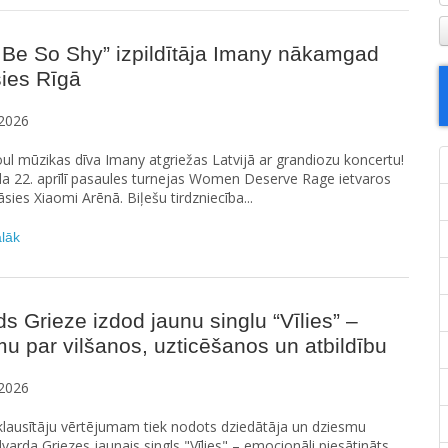
 Be So Shy” izpildītāja Imany nākamgad
ies Rīgā
2026
ul mūzikas dīva Imany atgriežas Latvijā ar grandiozu koncertu!
a 22. aprīlī pasaules turnejas Women Deserve Rage ietvaros
āsies Xiaomi Arēnā. Biļešu tirdzniecība...
ālāk
s Grieze izdod jaunu singlu “Vīlies” –
u par vilšanos, uzticēšanos un atbildību
2026
ā klausītāju vērtējumam tiek nodots dziedātāja un dziesmu
varda Griezes jaunais singls "Vīlies" – emocionāli piesātināts