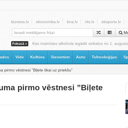
bizness.lv
ekonomika.lv
bna.lv
rits.lv
eksports.lv
Me
Kas mainīsies alkohola iegādē veikalos no 1. august
Fokusā
ados
Vide
Kultūra
Sievietēm
Auto
Tehnoloģijas
Sp
 pirmo vēstnesi ”Biļete tikai uz priekšu”
uma pirmo vēstnesi ”Biļete