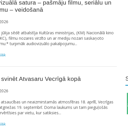
izuālā satura – pašmāju filmu, seriālu un
umu – veidošanā
2026
. jūlija sēdē atbalstīja Kultūras ministrijas, (KM) Nacionālā kino
KC), filmu nozares virzīto un ar mediju nozari saskaņoto
umu:* turpmāk audiovizuālo pakalpojumu...
ālāk
 svinēt Atvasaru Vecrīgā kopā
2026
s atsaucības un neaizmirstamās atmosfēras 18. aprīlī, Vecrīgas
 atgriežas 19. septembrī. Doma laukums un tam pieguļošās
rvērtīsies par vietu, kur satiksies...
ālāk