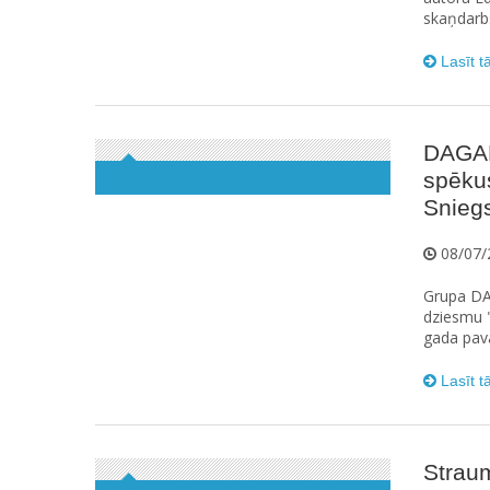
skaņdarbs
Lasīt t
DAGAM
spēku
Sniegs
08/07/
Grupa DA
dziesmu "
gada pav
Lasīt t
Straum