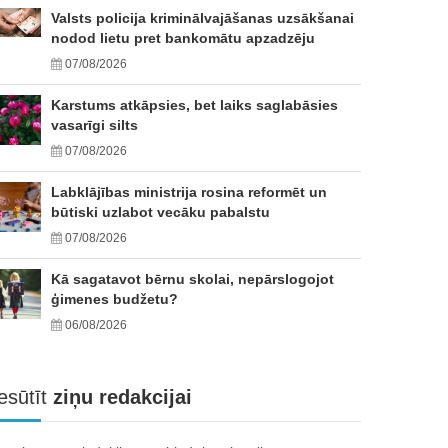
Valsts policija kriminālvajāšanas uzsākšanai
nodod lietu pret bankomātu apzadzēju
07/08/2026
Karstums atkāpsies, bet laiks saglabāsies
vasarīgi silts
07/08/2026
Labklājības ministrija rosina reformēt un
būtiski uzlabot vecāku pabalstu
07/08/2026
Kā sagatavot bērnu skolai, nepārslogojot
ģimenes budžetu?
06/08/2026
esūtīt
ziņu redakcijai