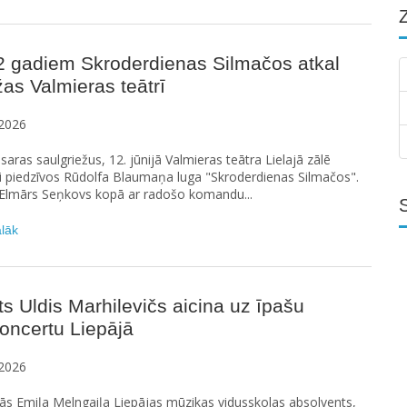
2 gadiem Skroderdienas Silmačos atkal
žas Valmieras teātrī
2026
saras saulgriežus, 12. jūnijā Valmieras teātra Lielajā zālē
i piedzīvos Rūdolfa Blaumaņa luga "Skroderdienas Silmačos".
 Elmārs Seņkovs kopā ar radošo komandu...
ālāk
ts Uldis Marhilevičs aicina uz īpašu
oncertu Liepājā
2026
ās Emiļa Melngaiļa Liepājas mūzikas vidusskolas absolvents,