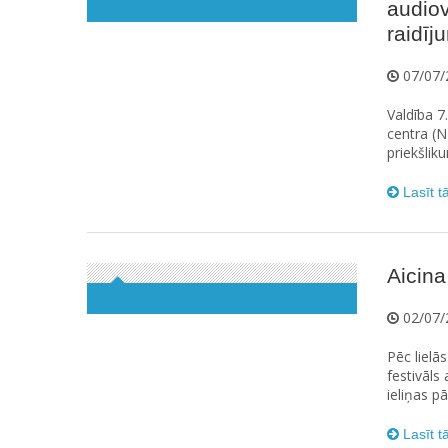
audiov
raidīj
07/07/
Valdība 7
centra (N
priekšlik
Lasīt t
Aicina
02/07/
Pēc lielā
festivāls
ieliņas pā
Lasīt t