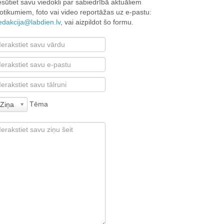
esūtiet savu viedokli par sabiedrībā aktuāliem
otikumiem, foto vai video reportāžas uz e-pastu:
edakcija@labdien.lv
, vai aizpildot šo formu.
Tēma
Ziņa