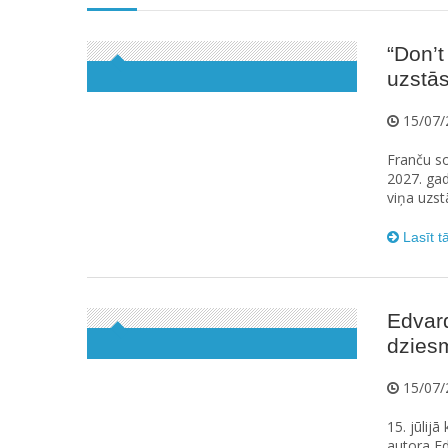
“Don’t
uzstās
15/07/
Franču so
2027. gad
viņa uzst
Lasīt t
Edvard
dziesm
15/07/
15. jūlij
autora Ed