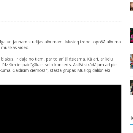
ā Rīga un jaunam studijas albumam, Musiqq izdod topošā albuma
rī mūzikas video.
akus, ir daļa no tiem, par to arī šī dziesma. Kā arī, ar lielu
dz šim iespaidīgākais solo koncerts. Aktīvi strādājam arī pie
kumā. Gaidīsim ciemos! “, stāsta grupas Musiqq dalībnieki –
I