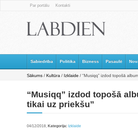
Par portālu
Kontakti
Sabiedrība
Politika
Bizness
Pasaulē
Nov
Sākums
/
Kultūra
/
Izklaide
/ “Musiqq” izdod topošā albuma
“Musiqq” izdod topošā alb
tikai uz priekšu”
04/12/2018,
Kategorija:
Izklaide