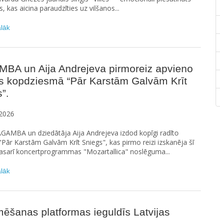
, kas aicina paraudzīties uz vilšanos...
ālāk
BA un Aija Andrejeva pirmoreiz apvieno
s kopdziesmā “Pār Karstām Galvām Krīt
”.
2026
GAMBA un dziedātāja Aija Andrejeva izdod kopīgi radīto
Pār Karstām Galvām Krīt Sniegs", kas pirmo reizi izskanēja šī
asarī koncertprogrammas "Mozartallica" noslēguma...
ālāk
ēšanas platformas ieguldīs Latvijas