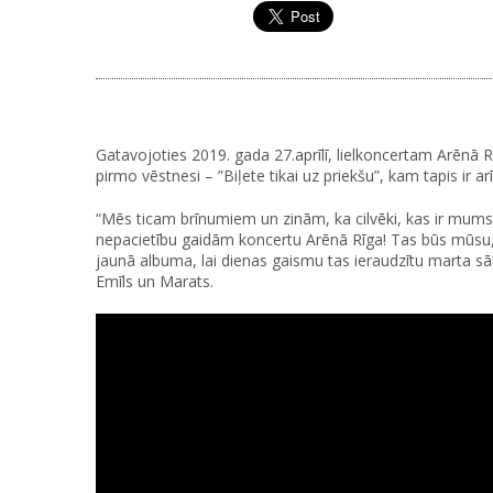
Gatavojoties 2019. gada 27.aprīlī, lielkoncertam Arēn
pirmo vēstnesi – ”Biļete tikai uz priekšu”, kam tapis ir a
“Mēs ticam brīnumiem un zinām, ka cilvēki, kas ir mums bl
nepacietību gaidām koncertu Arēnā Rīga! Tas būs mūsu, lī
jaunā albuma, lai dienas gaismu tas ieraudzītu marta sā
Emīls un Marats.