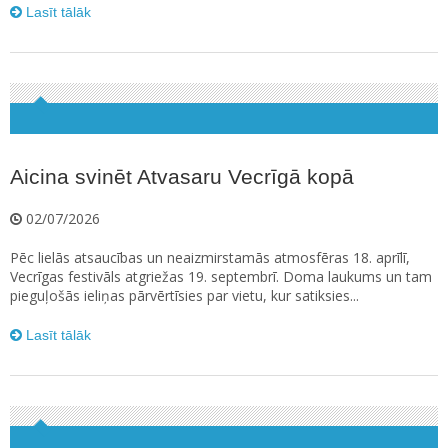
Lasīt tālāk
Aicina svinēt Atvasaru Vecrīgā kopā
02/07/2026
Pēc lielās atsaucības un neaizmirstamās atmosfēras 18. aprīlī,
Vecrīgas festivāls atgriežas 19. septembrī. Doma laukums un tam
pieguļošās ieliņas pārvērtīsies par vietu, kur satiksies...
Lasīt tālāk