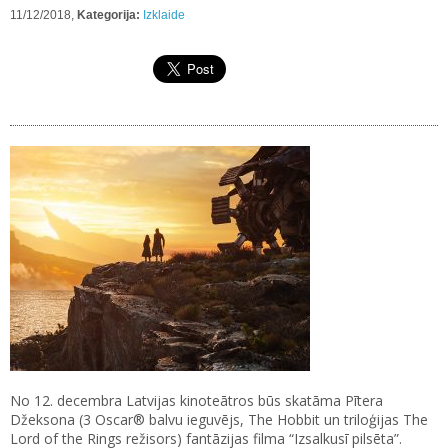
11/12/2018,
Kategorija:
Izklaide
No 12. decembra Latvijas kinoteātros būs skatāma Pītera
Džeksona (3 Oscar® balvu ieguvējs, The Hobbit un triloģijas The
Lord of the Rings režisors) fantāzijas filma “Izsalkusī pilsēta”.