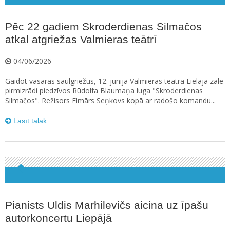
Pēc 22 gadiem Skroderdienas Silmačos
atkal atgriežas Valmieras teātrī
04/06/2026
Gaidot vasaras saulgriežus, 12. jūnijā Valmieras teātra Lielajā zālē
pirmizrādi piedzīvos Rūdolfa Blaumaņa luga "Skroderdienas
Silmačos". Režisors Elmārs Seņkovs kopā ar radošo komandu...
Lasīt tālāk
Pianists Uldis Marhilevičs aicina uz īpašu
autorkoncertu Liepājā