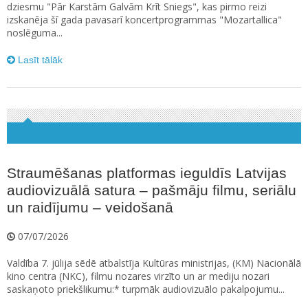
dziesmu "Pār Karstām Galvām Krīt Sniegs", kas pirmo reizi
izskanēja šī gada pavasarī koncertprogrammas "Mozartallica"
noslēguma...
Lasīt tālāk
Straumēšanas platformas ieguldīs Latvijas
audiovizuālā satura – pašmāju filmu, seriālu
un raidījumu – veidošanā
07/07/2026
Valdība 7. jūlija sēdē atbalstīja Kultūras ministrijas, (KM) Nacionālā
kino centra (NKC), filmu nozares virzīto un ar mediju nozari
saskaņoto priekšlikumu:* turpmāk audiovizuālo pakalpojumu...