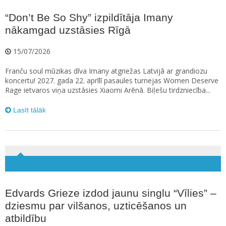
“Don’t Be So Shy” izpildītāja Imany
nākamgad uzstāsies Rīgā
15/07/2026
Franču soul mūzikas dīva Imany atgriežas Latvijā ar grandiozu
koncertu! 2027. gada 22. aprīlī pasaules turnejas Women Deserve
Rage ietvaros viņa uzstāsies Xiaomi Arēnā. Biļešu tirdzniecība...
Lasīt tālāk
Edvards Grieze izdod jaunu singlu “Vīlies” –
dziesmu par vilšanos, uzticēšanos un
atbildību