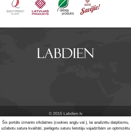
© 2015 Labdien.lv
Šis portāls izmanto sīkdatnes (cookies angļu val.), lai analizētu datplūsmu,
Par portālu
Kontakti
uzlabotu satura kvalitāti, pielāgotu saturu lietotāju vajadzībām un optimizētu