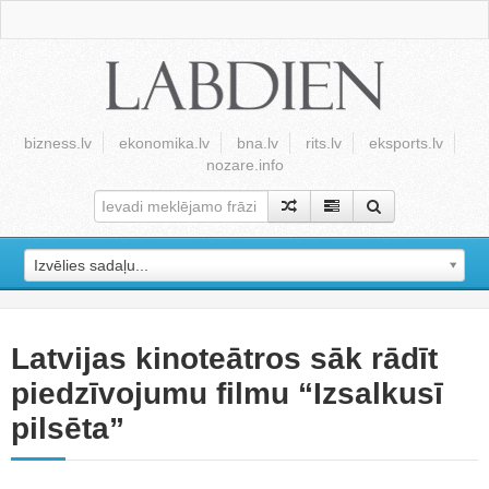
bizness.lv
ekonomika.lv
bna.lv
rits.lv
eksports.lv
nozare.info
Izvēlies sadaļu...
Latvijas kinoteātros sāk rādīt
piedzīvojumu filmu “Izsalkusī
pilsēta”