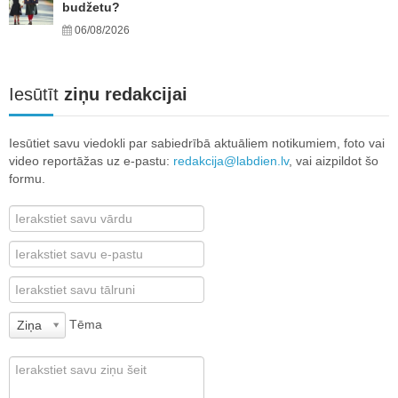
budžetu?
06/08/2026
Iesūtīt
ziņu redakcijai
Iesūtiet savu viedokli par sabiedrībā aktuāliem notikumiem, foto vai
video reportāžas uz e-pastu:
redakcija@labdien.lv
, vai aizpildot šo
formu.
Tēma
Ziņa