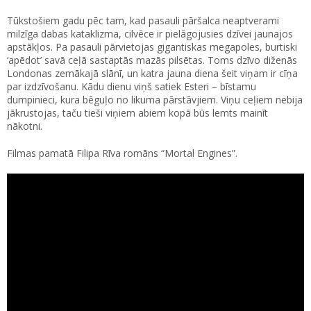
Tūkstošiem gadu pēc tam, kad pasauli pāršalca neaptverami
milzīga dabas kataklizma, cilvēce ir pielāgojusies dzīvei jaunajos
apstākļos. Pa pasauli pārvietojas gigantiskas megapoles, burtiski
‘apēdot’ savā ceļā sastaptās mazās pilsētas. Toms dzīvo diženās
Londonas zemākajā slānī, un katra jauna diena šeit viņam ir cīņa
par izdzīvošanu. Kādu dienu viņš satiek Esteri – bīstamu
dumpinieci, kura bēguļo no likuma pārstāvjiem. Viņu ceļiem nebija
jākrustojas, taču tieši viņiem abiem kopā būs lemts mainīt
nākotni.
Filmas pamatā Filipa Rīva romāns “Mortal Engines”.