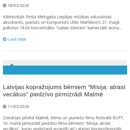
18/03/2026
Kādreizējās Emiļa Melngaiļa Liepājas mūzikas vidusskolas
absolvents, pianists un komponists Uldis Marhilevičs 21. maijā
pulksten 18.00 koncertzāles “Lielais dzintars” kamerzālē aicina...
Lasīt tālāk
Latvijas kopražojums bērniem “Misija: atrast
vecākus” piedzīvo pirmizrādi Malmē
11/03/2026
Zviedrijas pilsētā Malmē, bērnu un jauniešu filmu festivālā BUFF,
10. martā pirmizrādi piedzīvo filma bērniem “Misija: atrast
vecākus”, kuras veidošanā iesaistīti arī Latvijas kinoprofesionāļi.