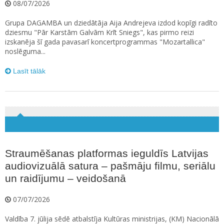
08/07/2026
Grupa DAGAMBA un dziedātāja Aija Andrejeva izdod kopīgi radīto
dziesmu "Pār Karstām Galvām Krīt Sniegs", kas pirmo reizi
izskanēja šī gada pavasarī koncertprogrammas "Mozartallica"
noslēguma...
Lasīt tālāk
Straumēšanas platformas ieguldīs Latvijas
audiovizuālā satura – pašmāju filmu, seriālu
un raidījumu – veidošanā
07/07/2026
Valdība 7. jūlija sēdē atbalstīja Kultūras ministrijas, (KM) Nacionālā