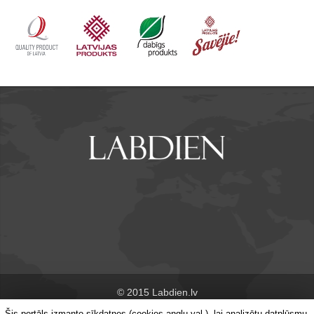
© 2015 Labdien.lv
Šis portāls izmanto sīkdatnes (cookies angļu val.), lai analizētu datplūsmu,