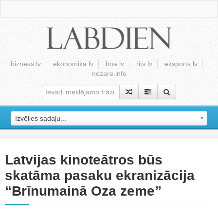
bizness.lv
ekonomika.lv
bna.lv
rits.lv
eksports.lv
nozare.info
Izvēlies sadaļu...
Latvijas kinoteātros būs
skatāma pasaku ekranizācija
“Brīnumainā Oza zeme”