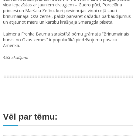
viņa iepazīstas ar jauniem draugiem – Gudro pūci, Porcelāna
princesi un Maršalu Zefīru, kuri pievienojas viņai ceļā cauri
brīnumainajai Oza zemei, palīdz pārvarēt dažādus pārbaudījumus
un atjaunot mieru un kārtību krāšņajā Smaragda pilsētā.
Laimena Frenka Bauma sarakstītā bērnu grāmata “Brīnumainais
burvis no Ozas zemes” ir popularākā piedzīvojumu pasaka
Amerikā.
453 skatījumi
Vēl par tēmu: