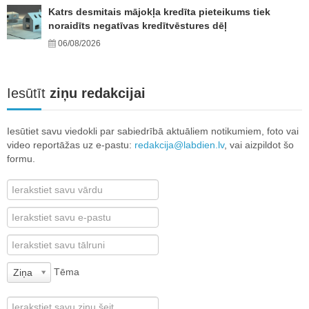
Katrs desmitais mājokļa kredīta pieteikums tiek
noraidīts negatīvas kredītvēstures dēļ
06/08/2026
Iesūtīt
ziņu redakcijai
Iesūtiet savu viedokli par sabiedrībā aktuāliem notikumiem, foto vai
video reportāžas uz e-pastu:
redakcija@labdien.lv
, vai aizpildot šo
formu.
Tēma
Ziņa