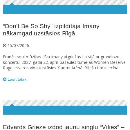
“Don’t Be So Shy” izpildītāja Imany
nākamgad uzstāsies Rīgā
15/07/2026
Franču soul mūzikas dīva Imany atgriežas Latvijā ar grandiozu
koncertu! 2027. gada 22. aprīlī pasaules turnejas Women Deserve
Rage ietvaros viņa uzstāsies Xiaomi Arēnā. Biļešu tirdzniecība...
Lasīt tālāk
Edvards Grieze izdod jaunu singlu “Vīlies” –