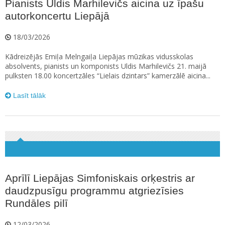
Pianists Uldis Marhilevičs aicina uz īpašu
autorkoncertu Liepājā
18/03/2026
Kādreizējās Emiļa Melngaiļa Liepājas mūzikas vidusskolas
absolvents, pianists un komponists Uldis Marhilevičs 21. maijā
pulksten 18.00 koncertzāles “Lielais dzintars” kamerzālē aicina...
Lasīt tālāk
Aprīlī Liepājas Simfoniskais orķestris ar
daudzpusīgu programmu atgriezīsies
Rundāles pilī
12/03/2026