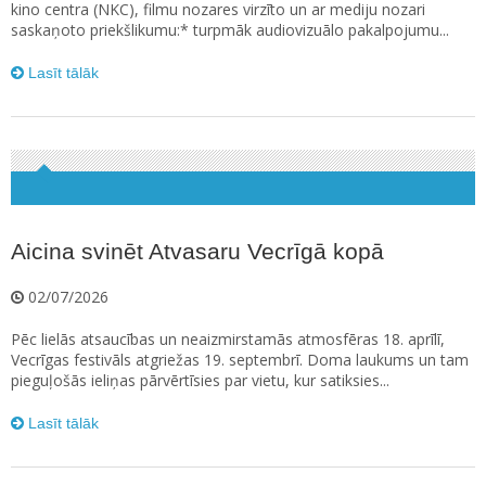
kino centra (NKC), filmu nozares virzīto un ar mediju nozari
saskaņoto priekšlikumu:* turpmāk audiovizuālo pakalpojumu...
Lasīt tālāk
Aicina svinēt Atvasaru Vecrīgā kopā
02/07/2026
Pēc lielās atsaucības un neaizmirstamās atmosfēras 18. aprīlī,
Vecrīgas festivāls atgriežas 19. septembrī. Doma laukums un tam
pieguļošās ieliņas pārvērtīsies par vietu, kur satiksies...
Lasīt tālāk