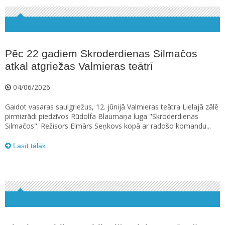
Pēc 22 gadiem Skroderdienas Silmačos
atkal atgriežas Valmieras teātrī
04/06/2026
Gaidot vasaras saulgriežus, 12. jūnijā Valmieras teātra Lielajā zālē
pirmizrādi piedzīvos Rūdolfa Blaumaņa luga "Skroderdienas
Silmačos". Režisors Elmārs Seņkovs kopā ar radošo komandu...
Lasīt tālāk