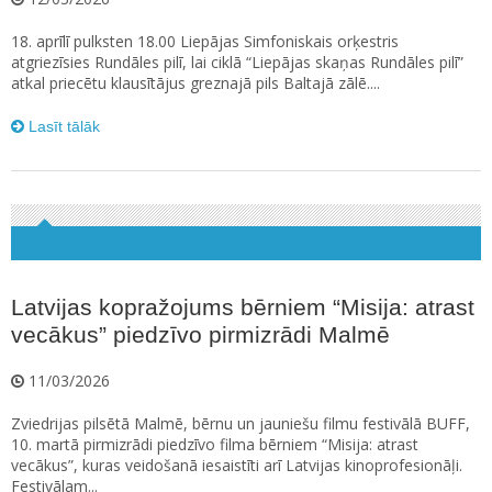
18. aprīlī pulksten 18.00 Liepājas Simfoniskais orķestris
atgriezīsies Rundāles pilī, lai ciklā “Liepājas skaņas Rundāles pilī”
atkal priecētu klausītājus greznajā pils Baltajā zālē....
Lasīt tālāk
Latvijas kopražojums bērniem “Misija: atrast
vecākus” piedzīvo pirmizrādi Malmē
11/03/2026
Zviedrijas pilsētā Malmē, bērnu un jauniešu filmu festivālā BUFF,
10. martā pirmizrādi piedzīvo filma bērniem “Misija: atrast
vecākus”, kuras veidošanā iesaistīti arī Latvijas kinoprofesionāļi.
Festivālam...