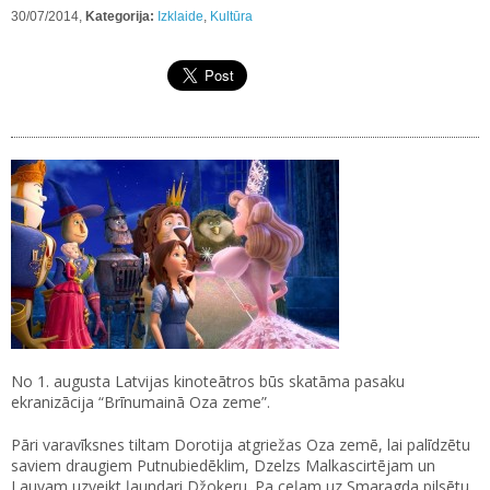
30/07/2014,
Kategorija:
Izklaide
,
Kultūra
No 1. augusta Latvijas kinoteātros būs skatāma pasaku
ekranizācija “Brīnumainā Oza zeme”.
Pāri varavīksnes tiltam Dorotija atgriežas Oza zemē, lai palīdzētu
saviem draugiem Putnubiedēklim, Dzelzs Malkascirtējam un
Lauvam uzveikt ļaundari Džokeru. Pa ceļam uz Smaragda pilsētu