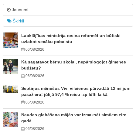
Jaunumi
Šķirkļi
Labklājības ministrija rosina reformēt un būtiski
uzlabot vecāku pabalstu
06/08/2026
Kā sagatavot bērnu skolai, nepārslogojot ģimenes
budžetu?
06/08/2026
Septiņos mēnešos Vivi vilcienos pārvadāti 12 miljoni
pasažieru; jūlijā 97,4 % reisu izpildīti laikā
06/08/2026
Naudas glabāšana mājās var izmaksāt simtiem eiro
gadā
06/08/2026