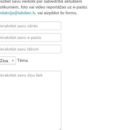
esūtiet savu viedokli par sabiedrībā aktuāliem
otikumiem, foto vai video reportāžas uz e-pastu:
edakcija@labdien.lv
, vai aizpildot šo formu.
Tēma
Ziņa