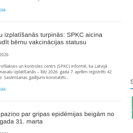
ālāk
 izplatīšanās turpinās: SPKC aicina
dīt bērnu vakcinācijas statusu
2026
rofilakses un kontroles centrs (SPKC) informē, ka Latvijā
masalu izplatīšanās – līdz 2026. gada 7. aprīlim reģistrēti 42
e. Saslimšanas gadījumi konstatēti...
ālāk
paziņo par gripas epidēmijas beigām no
 gada 31. marta