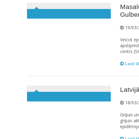
Masal
Gulbe
19/03/
Veicot ep
apstiprin
centrs (S
Lasīt t
Latvij
18/03/
Gripas un
gripas ak
epidēmija
Lasīt t