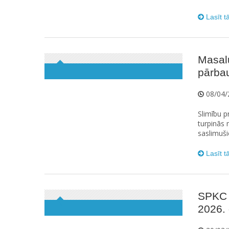
Lasīt t
Masalu
pārbau
08/04/
Slimību p
turpinās 
saslimuši
Lasīt t
SPKC 
2026.