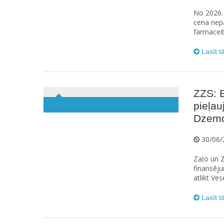
No 2026. 
cena nep
farmaceit
Lasīt t
ZZS: E
pieļa
Dzem
30/06/
Zaļo un Z
finansēju
atlikt Ves
Lasīt t