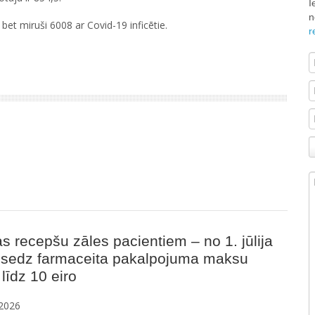
I
n
bet miruši 6008 ar Covid-19 inficētie.
r
s recepšu zāles pacientiem – no 1. jūlija
s sedz farmaceita pakalpojuma maksu
līdz 10 eiro
2026