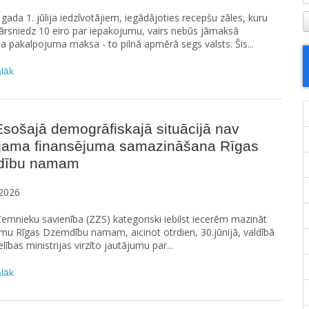
gada 1. jūlija iedzīvotājiem, iegādājoties recepšu zāles, kuru
ārsniedz 10 eiro par iepakojumu, vairs nebūs jāmaksā
a pakalpojuma maksa - to pilnā apmērā segs valsts. Šis...
ālāk
sošajā demogrāfiskajā situācijā nav
ujama finansējuma samazināšana Rīgas
dību namam
2026
emnieku savienība (ZZS) kategoriski iebilst iecerēm mazināt
mu Rīgas Dzemdību namam, aicinot otrdien, 30.jūnijā, valdībā
elības ministrijas virzīto jautājumu par...
ālāk