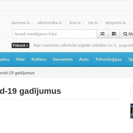
bizness.lv
ekonomika.lv
bna.lv
rits.lv
eksports.lv
Me
Kas mainīsies alkohola iegādē veikalos no 1. august
Fokusā
ados
Vide
Kultūra
Sievietēm
Auto
Tehnoloģijas
Sp
 Covid-19 gadījumus
vid-19 gadījumus