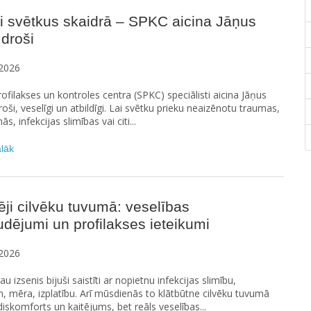
i svētkus skaidrā – SPKC aicina Jāņus
 droši
2026
rofilakses un kontroles centra (SPKC) speciālisti aicina Jāņus
roši, veselīgi un atbildīgi. Lai svētku prieku neaizēnotu traumas,
s, infekcijas slimības vai citi...
ālāk
ji cilvēku tuvumā: veselības
dējumi un profilakses ieteikumi
2026
au izsenis bijuši saistīti ar nopietnu infekcijas slimību,
 mēra, izplatību. Arī mūsdienās to klātbūtne cilvēku tuvumā
 diskomforts un kaitējums, bet reāls veselības...