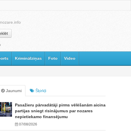
nozare.info
klēt
a
orts
Kriminālziņas
Foto
Video
Jaunumi
Šķirkļi
Pasažieru pārvadātāji pirms vēlēšanām aicina
partijas sniegt risinājumus par nozares
nepietiekamo finansējumu
07/08/2026