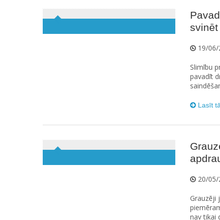
Pavad
svinēt
19/06/
Slimību p
pavadīt d
saindēšanā
Lasīt t
Grauzē
apdrau
20/05/
Grauzēji j
piemēram,
nav tikai