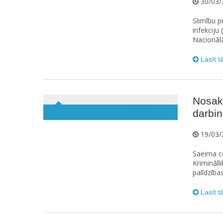
30/03/
Slimību p
infekciju 
Nacionālā
Lasīt t
Nosak
darbi
19/03/
Saeima ce
Krimināl
palīdzība
Lasīt t