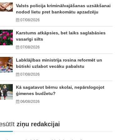
Valsts policija kriminālvajāšanas uzsākšanai
nodod lietu pret bankomātu apzadzēju
07/08/2026
Karstums atkāpsies, bet laiks saglabāsies
vasarīgi silts
07/08/2026
Labklājības ministrija rosina reformēt un
būtiski uzlabot vecāku pabalstu
07/08/2026
Kā sagatavot bērnu skolai, nepārslogojot
ģimenes budžetu?
06/08/2026
esūtīt
ziņu redakcijai