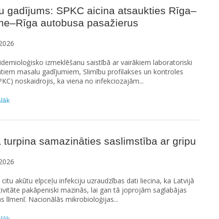
u gadījums: SPKC aicina atsaukties Rīga–
ne–Rīga autobusa pasažierus
2026
idemioloģisko izmeklēšanu saistībā ar vairākiem laboratoriski
ātiem masalu gadījumiem, Slimību profilakses un kontroles
PKC) noskaidrojis, ka viena no infekciozajām...
ālāk
ā turpina samazināties saslimstība ar gripu
2026
 citu akūtu elpceļu infekciju uzraudzības dati liecina, ka Latvijā
tivitāte pakāpeniski mazinās, lai gan tā joprojām saglabājas
s līmenī. Nacionālās mikrobioloģijas...
ālāk