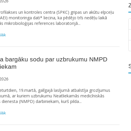
2026
rofilakses un kontroles centra (SPKC) gripas un akūtu elpceļu
(AEI) monitoringa dati* liecina, ka pēdējo trīs nedēļu laikā
s mikrobioloģijas references laboratorijā...
ālāk
a bargāku sodu par uzbrukumu NMPD
niekam
2026
turtdien, 19.martā, galīgajā lasījumā atbalstīja grozījumus
likumā, ar kuriem uzbrukumu Neatliekamās medicīniskās
s dienesta (NMPD) darbiniekam, kurš pilda...
ālāk