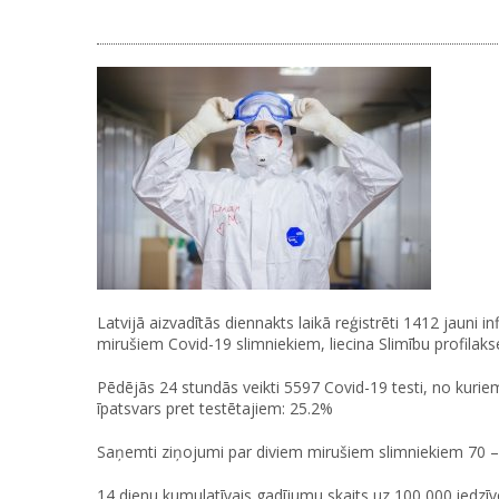
Latvijā aizvadītās diennakts laikā reģistrēti 1412 jauni
mirušiem Covid-19 slimniekiem, liecina Slimību profilaks
Pēdējās 24 stundās veikti 5597 Covid-19 testi, no kuriem
īpatsvars pret testētajiem: 25.2%
Saņemti ziņojumi par diviem mirušiem slimniekiem 70 
14 dienu kumulatīvais gadījumu skaits uz 100 000 iedzīvo