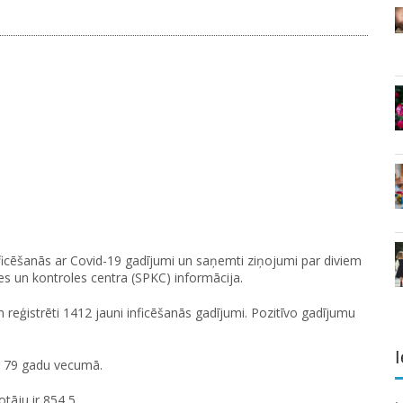
 inficēšanās ar Covid-19 gadījumi un saņemti ziņojumi par diviem
es un kontroles centra (SPKC) informācija.
 reģistrēti 1412 jauni inficēšanās gadījumi. Pozitīvo gadījumu
I
– 79 gadu vecumā.
tāju ir 854,5.