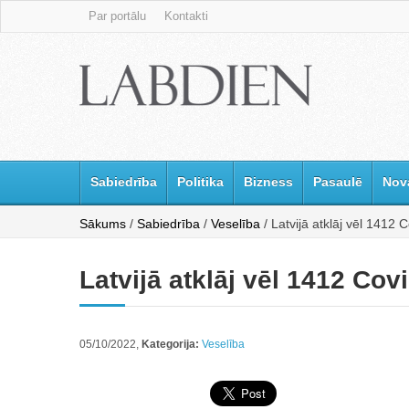
Par portālu
Kontakti
Sabiedrība
Politika
Bizness
Pasaulē
Nov
Sākums
/
Sabiedrība
/
Veselība
/ Latvijā atklāj vēl 1412
Latvijā atklāj vēl 1412 Co
05/10/2022,
Kategorija:
Veselība