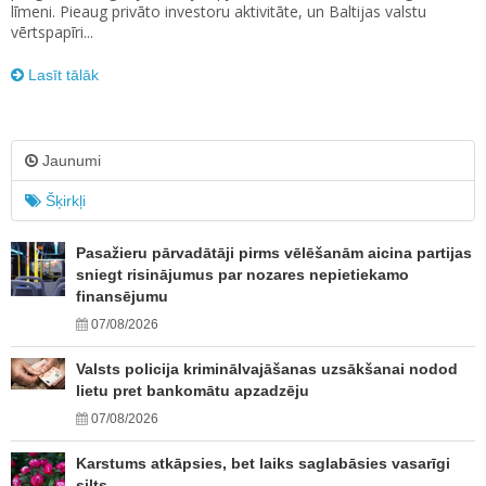
līmeni. Pieaug privāto investoru aktivitāte, un Baltijas valstu
vērtspapīri...
Lasīt tālāk
Jaunumi
Šķirkļi
Pasažieru pārvadātāji pirms vēlēšanām aicina partijas
sniegt risinājumus par nozares nepietiekamo
finansējumu
07/08/2026
Valsts policija kriminālvajāšanas uzsākšanai nodod
lietu pret bankomātu apzadzēju
07/08/2026
Karstums atkāpsies, bet laiks saglabāsies vasarīgi
silts