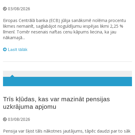
03/08/2026
Eiropas Centrālā banka (ECB) jūlija sanāksmē nolēma procentu
likmes nemainīt, saglabājot noguldījumu iespējas likmi 2,25 %
līmenī. Tomēr nesenais naftas cenu kāpums liecina, ka jau
nākamajā...
Lasīt tālāk
Trīs kļūdas, kas var mazināt pensijas
uzkrājuma apjomu
03/08/2026
Pensija var šķist tāls nākotnes jautājums, tāpēc daudzi par to sāk