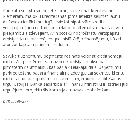
Pārskatā sniegta virkne ieteikumu, kā veicināt kreditēšanu.
Piemēram, mājokļu kreditēšanas jomā ieteikts sekmēt jaunu
dalībnieku ienākšanu tirgū, ieviešot hipotekāro kredītu
vērtspapīrošanu un tādējādi uzlabojot alternatīvu finanšu avotu
pieejamību aizdevējiem. Ar hipotēku nodrošinātu vērtspapīru
emisijas ļautu aizdevējiem piesaistīt ārējo finansējumu, kā arī
atbrīvot kapitālu jauniem kredītiem.
Savukārt uzņēmumu segmentā rosināts veicināt kredītņēmēju
mobilitāti, piemēram, samazinot komisijas maksu par
pirmstermiņa atmaksu, kas pašlaik lielākajai daļai uzņēmumu
pārkreditēšanu padara finansiāli neizdevīgu. Lai sekmētu klientu
mobilitāti un pastiprinātu konkurenci uzņēmumu kreditēšanas
tirgū, Latvijas Banka sadarbībā ar Finanšu ministriju ir izstrādājusi
regulējuma projektu šīs komisijas maksas ierobežošanai.
978 skatījumi