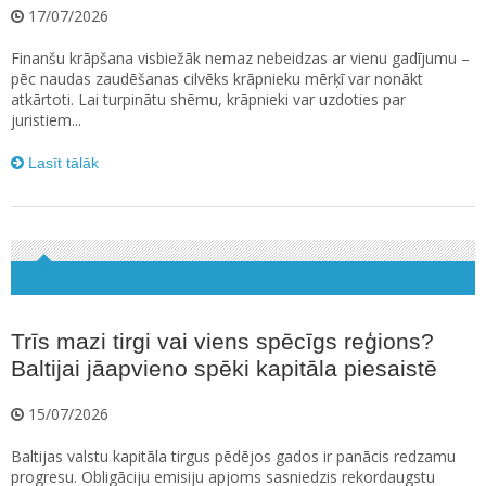
17/07/2026
Finanšu krāpšana visbiežāk nemaz nebeidzas ar vienu gadījumu –
pēc naudas zaudēšanas cilvēks krāpnieku mērķī var nonākt
atkārtoti. Lai turpinātu shēmu, krāpnieki var uzdoties par
juristiem...
Lasīt tālāk
Trīs mazi tirgi vai viens spēcīgs reģions?
Baltijai jāapvieno spēki kapitāla piesaistē
15/07/2026
Baltijas valstu kapitāla tirgus pēdējos gados ir panācis redzamu
progresu. Obligāciju emisiju apjoms sasniedzis rekordaugstu