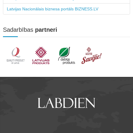
Latvijas Nacionālais biznesa portāls BIZNESS.LV
Sadarbības
partneri