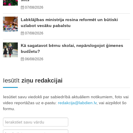
07/08/2026
Labklājības ministrija rosina reformēt un būtiski
uzlabot vecāku pabalstu
07/08/2026
Kā sagatavot bērnu skolai, nepārslogojot ģimenes
budžetu?
06/08/2026
Iesūtīt
ziņu redakcijai
Iesūtiet savu viedokli par sabiedrībā aktuāliem notikumiem, foto vai
video reportāžas uz e-pastu:
redakcija@labdien.lv
, vai aizpildot šo
formu.