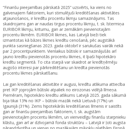
“Finanšu pieejamības pārskatā 2025” uzsvērts, ka viens no
galvenajiem faktoriem, kuri stimulējuši kreditēšanas aktivitātes
atjaunošanos, ir kredītu procentu likmju samazinājums. Tas
skaidrojams gan ar naudas tirgus procentu likmju, t. sk. īstermiņa
EURIBOR likmju, kritumu, gan ar zemākām pievienotajām
procentu likmēm. EURIBOR likmes, kas Latvijā bieži tiek
izmantotas kā bāzes likmes kredītu cenošanā, pēc augstākā
punkta sasniegšanas 2023. gada oktobrī ir sarukušas vairāk nekā
par 2 procentpunktiem. Vienlaikus būtiski ir samazinājušās arī
jauno kredītu pievienotās procentu likmes, it īpaši hipotekāro
kredītu segmentā. To cita starpā var skaidrot ar kredītņēmēju
augošo interesi par pārkreditēšanu un kredīta pievienotās
procentu likmes pārskatīšanu.
Lai gan kreditēšanas aktivitāte ir augusi, kredītu atlikuma attiecība
pret IKP joprojām būtiski atpaliek no eirozonas vidējā līmeņa.
Piemēram, hipotekāro kredītu atlikums Latvijā 2025. gada sākumā
bija tikai 13% no IKP – būtiski mazāk nekā Lietuvā (17%) un
Igaunijā (31%). Zems hipotekārās kreditēšanas līmenis ir saistīts
gan ar finanšu pieejamības faktoriem, t. sk. augstām
pievienotajām procentu likmēm, un vienveidīgu finanšu starpnieku
klāstu, gan arī ar dzīvojamā fonda struktūru – Latvijā ir ļoti augsta
pārapdzīvotība un vienas no mazākajām mājokļu platībām Eiropā.