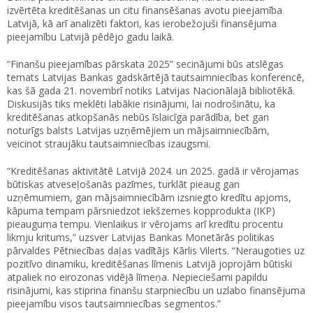
izvērtēta kreditēšanas un citu finansēšanas avotu pieejamība
Latvijā, kā arī analizēti faktori, kas ierobežojuši finansējuma
pieejamību Latvijā pēdējo gadu laikā.
“Finanšu pieejamības pārskata 2025” secinājumi būs atslēgas
temats Latvijas Bankas gadskārtējā tautsaimniecības konferencē,
kas šā gada 21. novembrī notiks Latvijas Nacionālajā bibliotēkā.
Diskusijās tiks meklēti labākie risinājumi, lai nodrošinātu, ka
kreditēšanas atkopšanās nebūs īslaicīga parādība, bet gan
noturīgs balsts Latvijas uzņēmējiem un mājsaimniecībām,
veicinot straujāku tautsaimniecības izaugsmi.
“Kreditēšanas aktivitātē Latvijā 2024. un 2025. gadā ir vērojamas
būtiskas atveseļošanās pazīmes, turklāt pieaug gan
uzņēmumiem, gan mājsaimniecībām izsniegto kredītu apjoms,
kāpuma tempam pārsniedzot iekšzemes kopprodukta (IKP)
pieauguma tempu. Vienlaikus ir vērojams arī kredītu procentu
likmju kritums,” uzsver Latvijas Bankas Monetārās politikas
pārvaldes Pētniecības daļas vadītājs Kārlis Vilerts. “Neraugoties uz
pozitīvo dinamiku, kreditēšanas līmenis Latvijā joprojām būtiski
atpaliek no eirozonas vidējā līmeņa. Nepieciešami papildu
risinājumi, kas stiprina finanšu starpniecību un uzlabo finansējuma
pieejamību visos tautsaimniecības segmentos.”