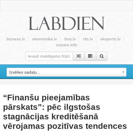
bizness.lv
ekonomika.lv
bna.lv
rits.lv
eksports.lv
nozare.info
Izvēlies sadaļu...
“Finanšu pieejamības
pārskats”: pēc ilgstošas
stagnācijas kreditēšanā
vērojamas pozitīvas tendences