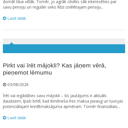
domāt tikai vēlāk. Tomēr, jo agrāk cilvēks sāk interesēties par
savu pensiju un regulāri seko līdzi izvēlētajam pensiju...
Lasīt tālāk
Pirkt vai īrēt mājokli? Kas jāņem vērā,
pieņemot lēmumu
03/08/2026
Īrēt vai iegādāties savu mājokli – šis jautājums ir aktuāls
daudziem, īpaši brīdī, kad ikmēneša īres maksa pieaug un tuvojas
potenciālajam kredītmaksājuma apmēram. Tomēr finansiālais...
Lasīt tālāk