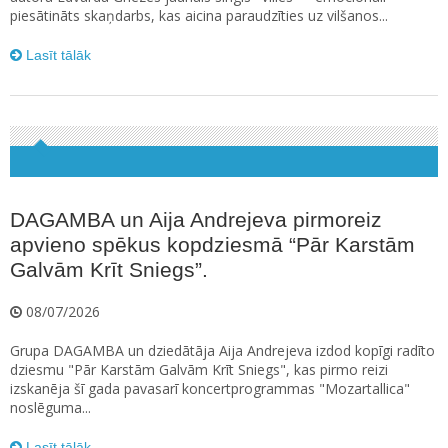
piesātināts skaņdarbs, kas aicina paraudzīties uz vilšanos...
Lasīt tālāk
DAGAMBA un Aija Andrejeva pirmoreiz
apvieno spēkus kopdziesmā “Pār Karstām
Galvām Krīt Sniegs”.
08/07/2026
Grupa DAGAMBA un dziedātāja Aija Andrejeva izdod kopīgi radīto
dziesmu "Pār Karstām Galvām Krīt Sniegs", kas pirmo reizi
izskanēja šī gada pavasarī koncertprogrammas "Mozartallica"
noslēguma...
Lasīt tālāk