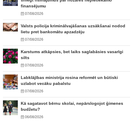
sniegt risinājumus par nozares nepietiekamo
finansējumu
07/08/2026
Valsts policija kriminālvajāšanas uzsākšanai nodod
lietu pret bankomātu apzadzēju
07/08/2026
Karstums atkāpsies, bet laiks saglabāsies vasarīgi
silts
07/08/2026
Labklājības ministrija rosina reformēt un būtiski
uzlabot vecāku pabalstu
07/08/2026
Kā sagatavot bērnu skolai, nepārslogojot ģimenes
budžetu?
06/08/2026