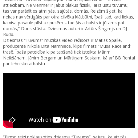
attiecībām. Ne vienmēr ir jābūt blakus fiziski, lai izjustu tuvumu;
tas var parādīties atmiņās, sajūtās, domās. Reizēm šķiet, ka
nekas nav vērtīgāks par otra cilvēka klātbūtni, īpaši tad, kad liekas,
ka visa pasaule plīst uz pusēm – tad šis atbalsts ir jūtams pat
domās,” Dons stāsta. Dziesmas autori ir Artūrs Šingirejs un DJ
Rudd.
Dziesmas “Tuvums” mūzikas video režisors ir Matīss Spaile,
producente Nikola Dita Namniece, klips filmēts “Mūsa Raceland”
trasē. Īpaša pateicība klipa tapšanā tiek izteikta Mārim
Neikšānam, Jānim Bergam un Mārtiņam Seskam, kā arī BB Rental
par tehnisko atbalstu.
“Pirmo reizi noklausoties dziesmu “Tuvums”, sajutu, ka aiz tās