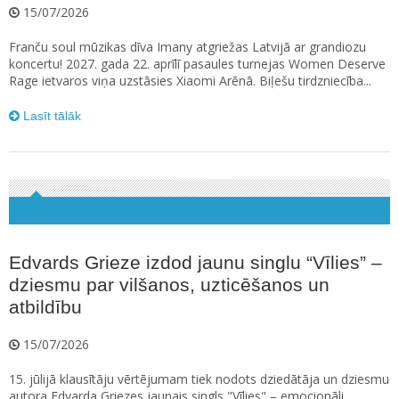
15/07/2026
Franču soul mūzikas dīva Imany atgriežas Latvijā ar grandiozu
koncertu! 2027. gada 22. aprīlī pasaules turnejas Women Deserve
Rage ietvaros viņa uzstāsies Xiaomi Arēnā. Biļešu tirdzniecība...
Lasīt tālāk
Edvards Grieze izdod jaunu singlu “Vīlies” –
dziesmu par vilšanos, uzticēšanos un
atbildību
15/07/2026
15. jūlijā klausītāju vērtējumam tiek nodots dziedātāja un dziesmu
autora Edvarda Griezes jaunais singls "Vīlies" – emocionāli