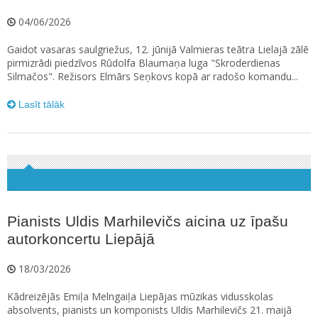
04/06/2026
Gaidot vasaras saulgriežus, 12. jūnijā Valmieras teātra Lielajā zālē
pirmizrādi piedzīvos Rūdolfa Blaumaņa luga "Skroderdienas
Silmačos". Režisors Elmārs Seņkovs kopā ar radošo komandu...
Lasīt tālāk
Pianists Uldis Marhilevičs aicina uz īpašu
autorkoncertu Liepājā
18/03/2026
Kādreizējās Emiļa Melngaiļa Liepājas mūzikas vidusskolas
absolvents, pianists un komponists Uldis Marhilevičs 21. maijā