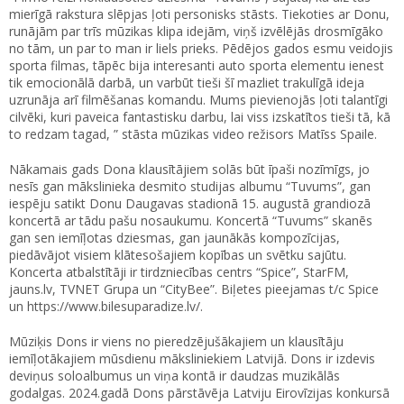
mierīgā rakstura slēpjas ļoti personisks stāsts. Tiekoties ar Donu,
runājām par trīs mūzikas klipa idejām, viņš izvēlējās drosmīgāko
no tām, un par to man ir liels prieks. Pēdējos gados esmu veidojis
sporta filmas, tāpēc bija interesanti auto sporta elementu ienest
tik emocionālā darbā, un varbūt tieši šī mazliet trakulīgā ideja
uzrunāja arī filmēšanas komandu. Mums pievienojās ļoti talantīgi
cilvēki, kuri paveica fantastisku darbu, lai viss izskatītos tieši tā, kā
to redzam tagad, ” stāsta mūzikas video režisors Matīss Spaile.
Nākamais gads Dona klausītājiem solās būt īpaši nozīmīgs, jo
nesīs gan mākslinieka desmito studijas albumu “Tuvums”, gan
iespēju satikt Donu Daugavas stadionā 15. augustā grandiozā
koncertā ar tādu pašu nosaukumu. Koncertā “Tuvums” skanēs
gan sen iemīļotas dziesmas, gan jaunākās kompozīcijas,
piedāvājot visiem klātesošajiem kopības un svētku sajūtu.
Koncerta atbalstītāji ir tirdzniecības centrs “Spice”, StarFM,
jauns.lv, TVNET Grupa un “CityBee”. Biļetes pieejamas t/c Spice
un https://www.bilesuparadize.lv/.
Mūziķis Dons ir viens no pieredzējušākajiem un klausītāju
iemīļotākajiem mūsdienu māksliniekiem Latvijā. Dons ir izdevis
deviņus soloalbumus un viņa kontā ir daudzas muzikālās
godalgas. 2024.gadā Dons pārstāvēja Latviju Eirovīzijas konkursā