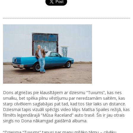
Dons atgriežas pie klausītājiem ar dziesmu “Tuvums”, kas nes
smalku, bet spēka pilnu vēstījumu par neredzamām saitēm, kas
starp cilvēkiem saglabājas pat tad, kad tos šķir laiks un distance.
Dziesmai tapis vizuāli spēcīgs video klips Matīsa Spailes režijā, kas
filmēts leģendārajā “Mūsa Raceland” auto trasē. Šis ir jau otrais
singls no Dona nākamgad gaidāmā albuma.
“Dziesma “Tuvums” tapusi par manu mīļāko tēmu – cilvēku