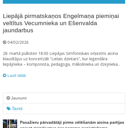
Liepājā pirmatskaņos Engelmaņa piemiņai
veltītus Vecumnieka un Ešenvalda
jaundarbus
04/02/2026
28. martā pulksten 18.00 Liepājas Simfoniskais orķestris aicina
klausītājus uz koncertzāli “Lielais dzintars”, kur leģendāra
liepājnieka – komponista, pedagoga, mākslinieka un dzejnieka...
Lasīt tālāk
Jaunumi
Šķirkļi
Pasažieru pārvadātāji pirms vēlēšanām aicina partijas