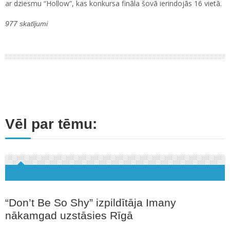
ar dziesmu “Hollow”, kas konkursa fināla šovā ierindojās 16 vietā.
977 skatījumi
Vēl par tēmu:
“Don’t Be So Shy” izpildītāja Imany
nākamgad uzstāsies Rīgā