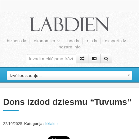
bizness.lv
ekonomika.lv
bna.lv
rits.lv
eksports.lv
nozare.info
Izvēlies sadaļu...
Dons izdod dziesmu “Tuvums”
22/10/2025,
Kategorija:
Izklaide