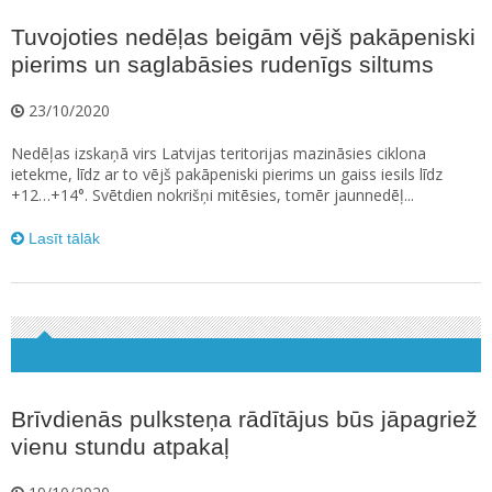
Tuvojoties nedēļas beigām vējš pakāpeniski
pierims un saglabāsies rudenīgs siltums
23/10/2020
Nedēļas izskaņā virs Latvijas teritorijas mazināsies ciklona
ietekme, līdz ar to vējš pakāpeniski pierims un gaiss iesils līdz
+12…+14°. Svētdien nokrišņi mitēsies, tomēr jaunnedēļ...
Lasīt tālāk
Brīvdienās pulksteņa rādītājus būs jāpagriež
vienu stundu atpakaļ