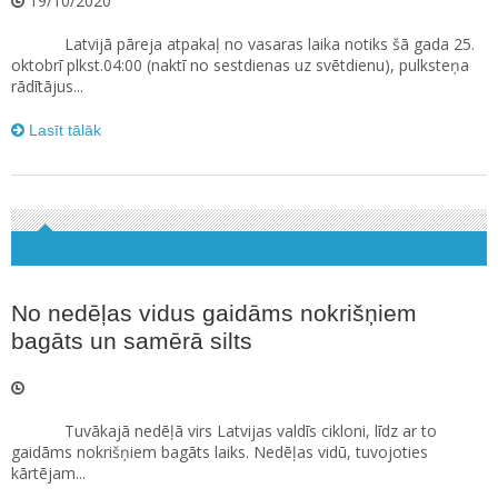
19/10/2020
Latvijā pāreja atpakaļ no vasaras laika notiks šā gada 25.
oktobrī plkst.04:00 (naktī no sestdienas uz svētdienu), pulksteņa
rādītājus...
Lasīt tālāk
No nedēļas vidus gaidāms nokrišņiem
bagāts un samērā silts
Tuvākajā nedēļā virs Latvijas valdīs cikloni, līdz ar to
gaidāms nokrišņiem bagāts laiks. Nedēļas vidū, tuvojoties
kārtējam...