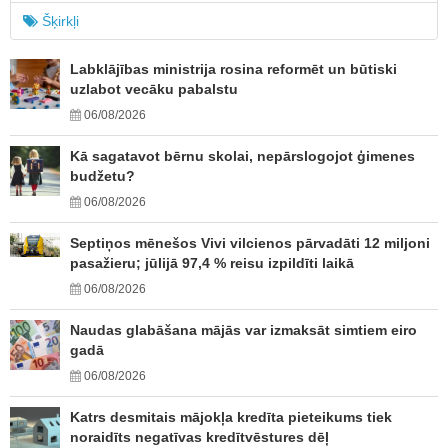
Šķirkļi
Labklājības ministrija rosina reformēt un būtiski
uzlabot vecāku pabalstu
06/08/2026
Kā sagatavot bērnu skolai, nepārslogojot ģimenes
budžetu?
06/08/2026
Septiņos mēnešos Vivi vilcienos pārvadāti 12 miljoni
pasažieru; jūlijā 97,4 % reisu izpildīti laikā
06/08/2026
Naudas glabāšana mājās var izmaksāt simtiem eiro
gadā
06/08/2026
Katrs desmitais mājokļa kredīta pieteikums tiek
noraidīts negatīvas kredītvēstures dēļ