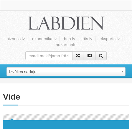
bizness.lv
ekonomika.lv
bna.lv
rits.lv
eksports.lv
nozare.info
Izvēlies sadaļu...
Vide