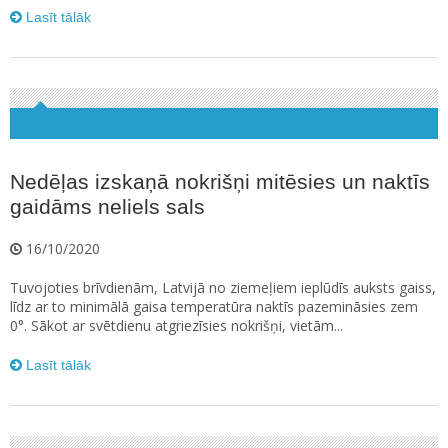
Lasīt tālāk
Nedēļas izskaņā nokrišņi mitēsies un naktīs
gaidāms neliels sals
16/10/2020
Tuvojoties brīvdienām, Latvijā no ziemeļiem ieplūdīs auksts gaiss,
līdz ar to minimālā gaisa temperatūra naktīs pazemināsies zem
0°. Sākot ar svētdienu atgriezīsies nokrišņi, vietām...
Lasīt tālāk