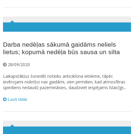
Darba nedēļas sākumā gaidāms neliels
lietus; kopumā nedēļa būs sausa un silta
28/09/2020
Laikapstākļus šonedēļ noteiks anticiklona ietekme, tāpēc
ievērojami nokrišņi nav gaidāmi, vien pirmdien, kad atmosfēras
spiediens nedaudz pazemināsies, daudzviet iespējams īslaicīgs...
Lasīt tālāk