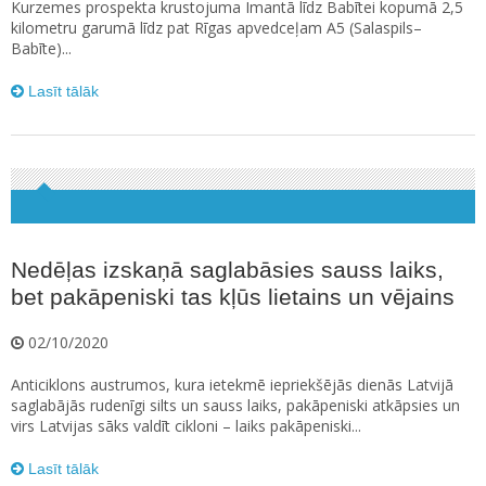
Kurzemes prospekta krustojuma Imantā līdz Babītei kopumā 2,5
kilometru garumā līdz pat Rīgas apvedceļam A5 (Salaspils–
Babīte)...
Lasīt tālāk
Nedēļas izskaņā saglabāsies sauss laiks,
bet pakāpeniski tas kļūs lietains un vējains
02/10/2020
Anticiklons austrumos, kura ietekmē iepriekšējās dienās Latvijā
saglabājās rudenīgi silts un sauss laiks, pakāpeniski atkāpsies un
virs Latvijas sāks valdīt cikloni – laiks pakāpeniski...
Lasīt tālāk