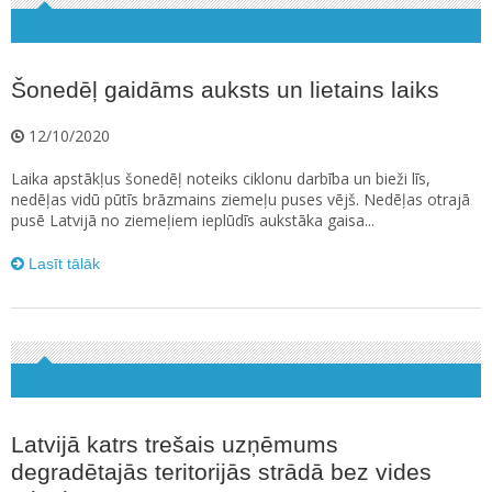
Šonedēļ gaidāms auksts un lietains laiks
12/10/2020
Laika apstākļus šonedēļ noteiks ciklonu darbība un bieži līs,
nedēļas vidū pūtīs brāzmains ziemeļu puses vējš. Nedēļas otrajā
pusē Latvijā no ziemeļiem ieplūdīs aukstāka gaisa...
Lasīt tālāk
Latvijā katrs trešais uzņēmums
degradētajās teritorijās strādā bez vides