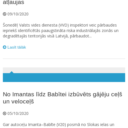
atļaujas
09/10/2020
Šonedēļ Valsts vides dienesta (VVD) inspektori veic pārbaudes
iepriekš identificētās paaugstināta riska industriālajās zonās un
degradētajās teritorijās visā Latvijā, pārbaudot...
Lasīt tālāk
No Imantas līdz Babītei izbūvēts gājēju ceļš
un veloceļš
05/10/2020
Gar autoceļu Imanta–Babīte (V20) posmā no Slokas ielas un