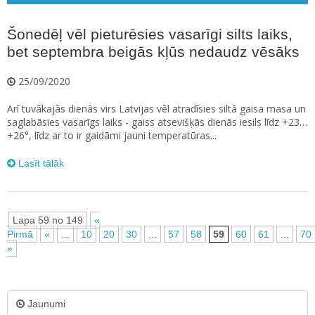
Šonedēļ vēl pieturēsies vasarīgi silts laiks,
bet septembra beigās kļūs nedaudz vēsāks
25/09/2020
Arī tuvākajās dienās virs Latvijas vēl atradīsies siltā gaisa masa un
saglabāsies vasarīgs laiks - gaiss atsevišķās dienās iesils līdz +23…
+26°, līdz ar to ir gaidāmi jauni temperatūras...
Lasīt tālāk
Lapa 59 no 149
«
Pirmā
«
...
10
20
30
...
57
58
59
60
61
...
70
»
Jaunumi